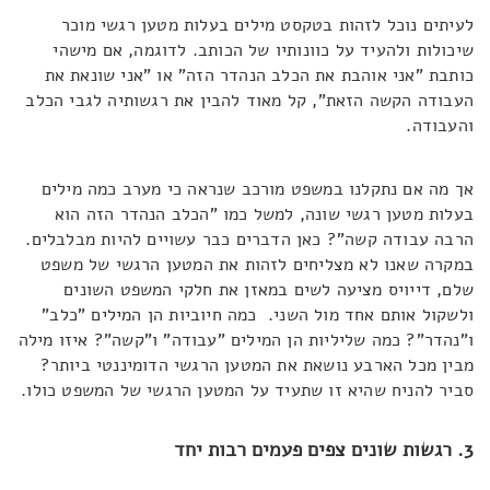
לעיתים נוכל לזהות בטקסט מילים בעלות מטען רגשי מוכר
שיכולות ולהעיד על כוונותיו של הכותב. לדוגמה, אם מישהי
כותבת "אני אוהבת את הכלב הנהדר הזה" או "אני שונאת את
העבודה הקשה הזאת", קל מאוד להבין את רגשותיה לגבי הכלב
והעבודה.
אך מה אם נתקלנו במשפט מורכב שנראה כי מערב כמה מילים
בעלות מטען רגשי שונה, למשל כמו "הכלב הנהדר הזה הוא
הרבה עבודה קשה"? כאן הדברים כבר עשויים להיות מבלבלים.
במקרה שאנו לא מצליחים לזהות את המטען הרגשי של משפט
שלם, דייויס מציעה לשים במאזן את חלקי המשפט השונים
ולשקול אותם אחד מול השני. כמה חיוביות הן המילים "כלב"
ו"נהדר"? כמה שליליות הן המילים "עבודה" ו"קשה"? איזו מילה
מבין מכל הארבע נושאת את המטען הרגשי הדומיננטי ביותר?
סביר להניח שהיא זו שתעיד על המטען הרגשי של המשפט כולו.
3. רגשות שונים צפים פעמים רבות יחד