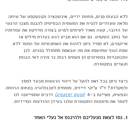
ללא הבעות פנים, מחוות ידיים, אינטונציה וקונטקסט של שיחה
מלאה שעוזרים להניח את התשתית הבסיסית להבנת מצבו הרגשי
של הדובר, קשה מאוד לעיתים לפרש בצורה מדויקת את עמדותיו
של כותב הטקסט. גם אם הוא מביע רגש בעזרת מילים או
אייקונים, לא תמיד ניתן לזהות את האותנטיות של המסר ללא
שפת הגוף שחושפת את מה שבאמת מתחולל בפנים. לכן
התכתבויות במסרונים הן פעמים רבות כר פורה לאי הבנות
וקצרים בתקשורת.
כיצד ניתן בכל זאת להקל על זיהוי הרגשות מבעד למסך
ולמקלדת? ד"ר צ'יקי דייויס, מומחית לטכנולוגיה בתחום הרווחה
הנפשית, מציינת ב-
Greater good
6 דרכים שתסייענה לנו
לשפר את מיומנות התקשורת שלנו בעידן ההודעות המיידיות.
1. נסו לצאת מנעליכם ולהיכנס אל נעלי האחר