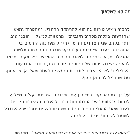
זה לא לטלפון
לבסוף מציע קצ'ום גם הוא להתמקד בחיובי. במחקרים נמצא
שהודעות בעלות מסרים חיוביים –מחמאות למשל – הובנו טוב
יותר בקרב שני הצדדים ותרמו לחיזוק מערכות היחסים בין
הכותבים, בעוד שמסרים בעלי רקע מורכב יותר כמו החלטות,
התנצלויות, או ניסיונות לפתור ויכוחים התפרשו כמנותקים ותרמו
לראייה יציבה פחות של היחסים. יתרה מזו, כותבי ההודעות
השליליות לא היו עדים לתגובת הנמענים לאחר שאלו קראו אותן,
מה שהוביל לריחוק נוסף.
על כן, גם כאן קחו בחשבון את חסרונות המדיום. קצ'ום ממליץ
לנסות ולהסתמך על התכתבויות בכדי להעביר תקשורת חיובית,
בעוד שאת המסרים המורכבים והטעונים רגשית יותר יש להשתדל
לשמור לשיחות פנים מול פנים.
"ההמלצות המובאות כאן הן אומנם מבוססות מחקר",
מסכמת