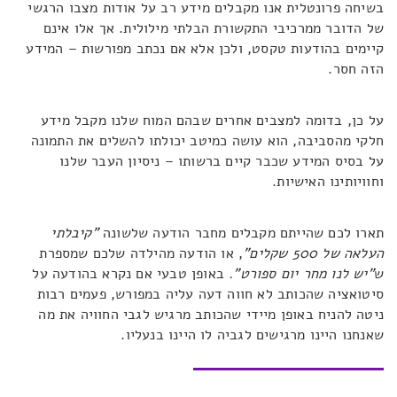
בשיחה פרונטלית אנו מקבלים מידע רב על אודות מצבו הרגשי
של הדובר ממרכיבי התקשורת הבלתי מילולית. אך אלו אינם
קיימים בהודעות טקסט, ולכן אלא אם נכתב מפורשות – המידע
הזה חסר.
על כן, בדומה למצבים אחרים שבהם המוח שלנו מקבל מידע
חלקי מהסביבה, הוא עושה כמיטב יכולתו להשלים את התמונה
על בסיס המידע שכבר קיים ברשותו – ניסיון העבר שלנו
וחוויותינו האישיות.
תארו לכם שהייתם מקבלים מחבר הודעה שלשונה
"קיבלתי
העלאה של 500 שקלים"
, או הודעה מהילדה שלכם שמספרת
ש
"יש לנו מחר יום ספורט".
באופן טבעי אם נקרא בהודעה על
סיטואציה שהכותב לא חווה דעה עליה במפורש, פעמים רבות
ניטה להניח באופן מיידי שהכותב מרגיש לגבי החוויה את מה
שאנחנו היינו מרגישים לגביה לו היינו בנעליו.