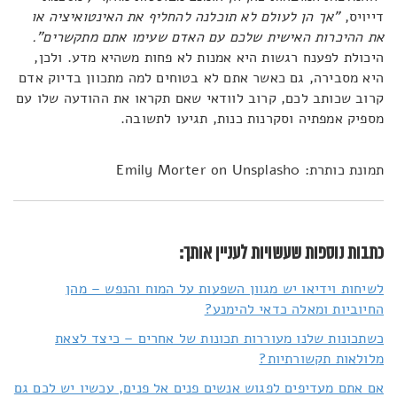
דייויס,
"אך הן לעולם לא תוכלנה להחליף את האינטואיציה או
את ההיכרות האישית שלכם עם האדם שעימו אתם מתקשרים".
היכולת לפענח רגשות היא אמנות לא פחות משהיא מדע. ולכן,
היא מסבירה, גם כאשר אתם לא בטוחים למה מתכוון בדיוק אדם
קרוב שכותב לכם, קרוב לוודאי שאם תקראו את ההודעה שלו עם
מספיק אמפתיה וסקרנות כנות, תגיעו לתשובה.
תמונת כותרת: Emily Morter on Unsplash0
כתבות נוספות שעשויות לעניין אותך:
לשיחות וידיאו יש מגוון השפעות על המוח והנפש – מהן
החיוביות ומאלה כדאי להימנע?
כשתכונות שלנו מעוררות תכונות של אחרים – כיצד לצאת
מלולאות תקשורתיות?
אם אתם מעדיפים לפגוש אנשים פנים אל פנים, עכשיו יש לכם גם