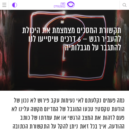
לג
לג
לג
תוכן
תוכן
ניווט
תקשורת המסכים מצמצמת את היכולת
להעביר רגש – 6 דרכים שיסייעו לנו
להתגבר על מגבלותיה
כמה פעמים נקלעתם לאי נעימות עקב פירוש לא נכון של
הודעת טקסט? טבעו המוגבל של המדיום מקשה עלינו לא
פעם לזהות את המצב הרגשי או את עמדתו של כותב
ההודעה. איך בכל זאת ניתן להקל על התקשורת הכתובה