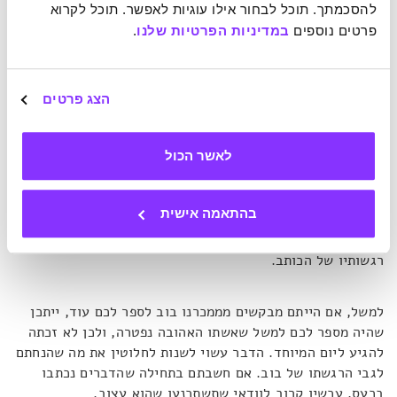
להסכמתך. תוכל לבחור אילו עוגיות לאפשר. תוכל לקרוא 
מציעה לקחת בחשבון שייתכן כי הרגשות שאנו מבחינים בהם
פרטים נוספים 
במדיניות הפרטיות שלנו
.
משקפים משהו שנמצא בנו, לא פחות ממה שהם משקפים את
המידע שעולה מן הטקסט עצמו.
הצג פרטים
5. חפשו מידע נוסף על-מנת להשלים את התמונה
לאשר הכול
הדרך הטובה ביותר לפענח את רגשותיו וכוונותיו של אדם אחר
תהיה פשוט לשאול אותו לגביהם. אך לא תמיד אנו מרגישים בנוח
לעשות זאת מסיבות שונות. עם זאת, נוכל לבקש מידע נוסף לגבי
בהתאמה אישית
הסיטואציה. פעמים רבות מידע זה יכול להשלים את הקונטקסט
החסר ולסייע לנו להניח הנחות בצורה מושכלת יותר על אודות
רגשותיו של הכותב.
למשל, אם הייתם מבקשים מממכרנו בוב לספר לכם עוד, ייתכן
שהיה מספר לכם למשל שאשתו האהובה נפטרה, ולכן לא זכתה
להגיע ליום המיוחד. הדבר עשוי לשנות לחלוטין את מה שהנחתם
לגבי הרגשתו של בוב. אם חשבתם בתחילה שהדברים נכתבו
בכעס, עכשיו קרוב לוודאי שתשתכנעו שהוא עצוב.