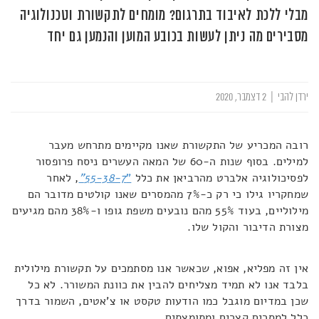
מבלי ללכת לאיבוד בתרגום? מומחים לתקשורת וטכנולוגיה
מסבירים מה ניתן לעשות בכובע המוען והנמען גם יחד
ירדן להבי
|
2 דצמבר, 2020
רובה המכריע של התקשורת שאנו מקיימים מתרחש מעבר
למילים. בסוף שנות ה-60 של המאה העשרים ניסח פרופסור
לפסיכולוגיה אלברט מהרביאן את כלל
"
55-38-7
"
, לאחר
שמחקריו גילו כי רק כ-7% מהמסרים שאנו קולטים מדובר הם
מילוליים, בעוד 55% מהם נובעים משפת גופו ו-38% מהם מגיעים
מצורת הדיבור והקול שלו.
אין זה מפליא, אפוא, שכאשר אנו מסתמכים על תקשורת מילולית
בלבד אנו לא תמיד מצליחים להבין את כוונת המשורר. לא כל
שכן במדיום מוגבל כמו הודעות טקסט או צ'אטים, השמור בדרך
כלל למסרים קצרים ומתומצתים.