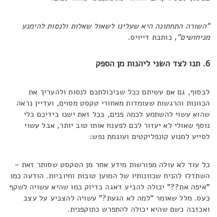
"השורה התחתונה היא שעלינו לשאול שאלות ולנסות להימנע
מניחושים"
, כותבת דייויס.
6. תנו לצד השני ליהנות מן הספק
לבסוף, גם אם עשיתם ככל שביכולתכם לנסות ולהעריך את
הכוונות והרגשות שעומדות מאחורי טקסט מסוים, ועדיין נראה
שהוא עשוי להשתמע לכמה פנים, בכל זאת ישנו בידיכם כלי
נוסף שאולי לא יעזור לכם לפענח אותו טוב יותר, אבל עשוי
לסייע למנוע קונפליקטים ועוגמת נפש:
כל עוד לא עולה מפורשות מידע אחר מן הטקסט שסותר זאת –
השתדלו להניח שכוונותיו של המוען טובות וחיוביות. הודעה כמו
"איפה את??" יכולה להביע דאגה בדיוק כמו שהיא עשויה לשקף
כעס. מלל שאומר "למה לא הגעת?" עשויה להצביע על עצב
ואכזבה כשם שהיא יכולה להתפרש כתוקפנית.