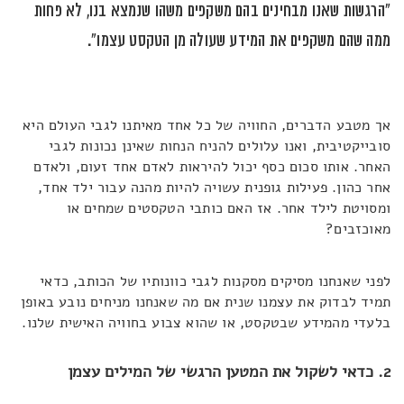
"הרגשות שאנו מבחינים בהם משקפים משהו שנמצא בנו, לא פחות
ממה שהם משקפים את המידע שעולה מן הטקסט עצמו".
אך מטבע הדברים, החוויה של כל אחד מאיתנו לגבי העולם היא
סובייקטיבית, ואנו עלולים להניח הנחות שאינן נכונות לגבי
האחר. אותו סכום כסף יכול להיראות לאדם אחד זעום, ולאדם
אחר כהון. פעילות גופנית עשויה להיות מהנה עבור ילד אחד,
ומסויטת לילד אחר. אז האם כותבי הטקסטים שמחים או
מאוכזבים?
לפני שאנחנו מסיקים מסקנות לגבי כוונותיו של הכותב, כדאי
תמיד לבדוק את עצמנו שנית אם מה שאנחנו מניחים נובע באופן
בלעדי מהמידע שבטקסט, או שהוא צבוע בחוויה האישית שלנו.
2. כדאי לשקול את המטען הרגשי של המילים עצמן