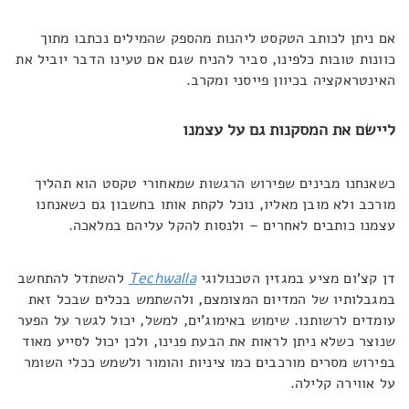
אם ניתן לכותב הטקסט ליהנות מהספק שהמילים נכתבו מתוך
כוונות טובות כלפינו, סביר להניח שגם אם טעינו הדבר יוביל את
האינטראקציה בכיוון פייסני ומקרב.
ליישם את המסקנות גם על עצמנו
כשאנחנו מבינים שפירוש הרגשות שמאחורי טקסט הוא תהליך
מורכב ולא מובן מאליו, נוכל לקחת אותו בחשבון גם כשאנחנו
עצמנו כותבים לאחרים – ולנסות להקל עליהם במלאכה.
דן קצ'ום מציע במגזין הטכנולוגי
Techwalla
להשתדל להתחשב
במגבלותיו של המדיום המצומצם, ולהשתמש בכלים שבכל זאת
עומדים לרשותנו. שימוש באימוג'ים, למשל, יכול לגשר על הפער
שנוצר כשלא ניתן לראות את הבעת פנינו, ולכן יכול לסייע מאוד
בפירוש מסרים מורכבים כמו ציניות והומור ולשמש ככלי השומר
על אווירה קלילה.