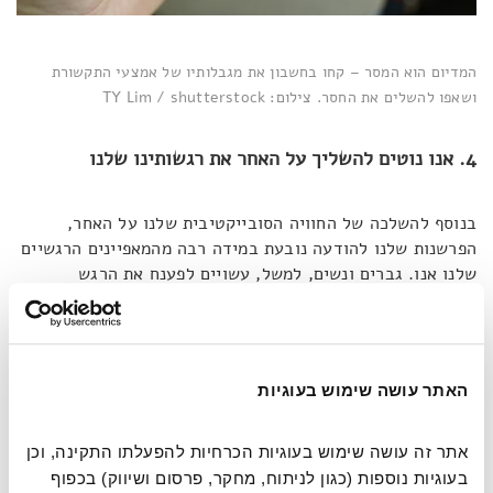
המדיום הוא המסר – קחו בחשבון את מגבלותיו של אמצעי התקשורת
ושאפו להשלים את החסר. צילום: TY Lim / shutterstock
4. אנו נוטים להשליך על האחר את רגשותינו שלנו
בנוסף להשלכה של החוויה הסובייקטיבית שלנו על האחר,
הפרשנות שלנו להודעה נובעת במידה רבה מהמאפיינים הרגשיים
שלנו אנו. גברים ונשים, למשל, עשויים לפענח את הרגש
שמאחורי טקסט מסוים בצורה שונה. לדוגמה, במחקרים שערכה
דיוויס נמצא כי לאחר שקראו הודעה מ'בוב' (דמות פיקטיבית)
שאומרת
"אשתי פספסה את יום הנישואין העשירי שלנו",
גברים
נטו לחשוב שבוב כועס, בעוד נשים נטו לחשוב שבוב עצוב.
האתר עושה שימוש בעוגיות
"אנו לא יודעים בדיוק למה זה קורה"
, מציינת דייוויס,
"אבל אני
אתר זה עושה שימוש בעוגיות הכרחיות להפעלתו התקינה, וכן 
יכולה לומר בביטחון שכישורי פענוח הרגשות שלנו מושפעים
בעוגיות נוספות (כגון לניתוח, מחקר, פרסום ושיווק) בכפוף 
מתכונות האופי שלנו עצמנו".
לכן כשאנחנו מפרשים טקסט היא