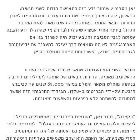
נאן מסביר ששימור ידע כזה התאפשר הודות לשני תנאים:
הראשון, שהיה צורך קיומי בשמירת והעברת חוכמת חיים לאורך
הדורות. תנאי המחיה באוסטרליה קשים מאוד (היא המדבר
הגדול ביותר אחרי אנטרקטיקה) ולכן רק מי שהיה לו ידע והבנה
עמוקה לגבי הסביבה והטבע יכול היה לשרוד בו. אם
האבוריג'ינים לא היו מוצאים דרך יעילה להעביר את ידיעותיהם
לגבי החיים בטבע, הישרדותם הייתה מוטלת בספק.
התנאי השני הוא העובדה שמאז שנדדו אליה בני האדם
הראשונים מאסיה, הדורות הבאים של אוסטרלים ילידים חיו בה
בניתוק מוחלט משאר העולם במשך 65,000 שנים עד לכיבוש
היבשת על-ידי הבריטים ב-1778. הבידוד התרבותי הזה אפשר
למסורות להשתמר ללא הפרעות והשפעות חיצוניות.
"בקצרה", כותב נאן, "התנאים הייחודיים באוסטרליה הובילו
ליצירת חלק מהסיפורים העתיקים ביותר בעולם". לאוזניים בלתי
מיומנות הם עשויים להישמע כמו אסופה של אגדות ומיתוסים
חסרי משמעות, אך האמת היא שהם משמשים כעדויות היסטוריות