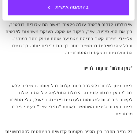
בפאנל PsychTalks: Stories from the cosmos שקיימה
בהתאמה אישית
אוניברסיטת מלבורן מסבירה קלי שאחת מטכניקות הזיכרון
העוצמתיות ביותר היא הצפנת ידע בנרטיב. קלי מסבירה
שיכולתנו לזכור פרטים עולה פלאים כאשר הם שזורים בנרטיב,
בין אם הוא סיפור, שיר, ריקוד או טקס. הענקת משמעות לפרטים
על-ידי יצירת קשר ביניהם מטמיעה אותם עמוק יותר במוחנו.
וככל שהנרטיבים דרמטיים יותר כך הם זכירים יותר. כך נוצרו
המיתולוגיות והטקסים המסורתיים.
"זמן החלום" מתעורר לחיים
כיצד ניתן לזכור ולהיזכר ביתר קלות בכל אותם נרטיבים ללא
כתב? כאן נכנסת לתמונה היכולת המופלאה של המוח שלנו
לקשור זיכרונות למקומות ולעוגנים פיזיים. בפאנל, קלי מספרת
כיצד האבוריג'ינים השתמשו באותם "נתיבי שיר" כעזרי זיכרון
מרחביים.
כל נתיב מחבר בין מספר מקומות קדושים המיוחסים להתרחשויות