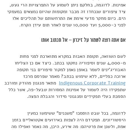
אמינות. לדוגמה, בחלקם ניתן לשמוע על התפרצויות הרי געש,
ציד ציפורים שנכחדו זה מכבר ומקומות שהיום נמצאים במעמקי
הים. כיום מחקר מדעי אימת את התרחשותם של תהליכים אלו
לפני כ-5,000 ועד 10,000 שנים לאחר תום עידן הקרח.
אם אתה רוצה לשמור על זיכרון – אל תכתוב אותו
לשם השוואה, תקופת האבות במקרא מתוארכת לפני פחות
מ-4,000 שנים וסיפוריה נחקקו בכתב. כיצד אם כן הצליחו
האבוריג'ינים לשמר באופן נאמן למקור סיפורים בני תקופה
ארוכה כפליים, ללא שימוש בכתב? מאמר שפרסם מרכז
Indigenous Corporate Training
מתאר מנגנון מהודק ומורכב
שתפקידו היה לשמור על אמינות המסורות שבעל-פה, אשר כלל
הסמכת בעלי תפקידים ומנגנוני מידור והגבלת הפצה.
לדוגמה, בכל שבט הוסמכו "משננים" ששימשו כמעין
היסטוריונים. תפקידם היה לצפות באירועים אקטואליים בזמן
אמת, ולשנן את פרטיהם: מה אירע, היכן, מה נאמר ואפילו מה