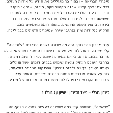
סיפורי הבריאה – ובתוך כך מגוללים את הידע על אודות העולם.
לכל ציון דרך קדוש שכזה מקושר טקס, סיפור, שיר או ריקוד.
ובכך – בעוד הולכים האבוריג'נים בנתיב – כל נקודה לאורכו
משמשת כטריגר לזיכרון ומעלה מחדש את הידע המקודד בו
בעזרת ביצוע הטקס המתאים. באופן דומה משמשים כוכבי
הרקיע כנקודות ציון בנתיבי שירה שמימיים הזמינים בכל לילה.
עזר זיכרון פיזי נוסף היה מה שכונה בשפת הילידים "צ'ורינגה".
קלי מציגה בפאנל לוח עץ מעוטר בעשרות סימונים מופשטים. לא
מדובר בכתב קדום, כי אם במערכת שונה לקידוד אינפורמציה.
ברחבי העולם העתיק נעשה שימוש בכלים דומים אשר פועלים
באותו האופן. כך גם ב"לוח זיכרון" אפריקאי המכונה
לוקאסה
,
לוח עץ שאליו מודבקים פיסות חרוזים וצדפים, ונאמר עליו
שבדורות הקודמים ידעו לדלות ממנו כמויות אדירות של מידע.
זיכרון גורלי – כיצד הזיכרון ישפיע על גורלנו?
"שטויות",
משתפת קלי במה שחשבה לעצמה למראה הלוקאסה.
"אני חברה מייסדת של 'אגודת הסקפטיים האוסטרליים' ומדענית