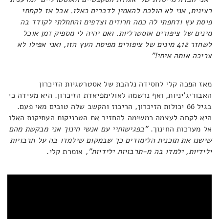
רצינית, אני לא הולכת להאמין לדברים כאלו. אבל אז לקחתי
פיסת עץ ודחפתי לה כמה חרוזים וצדפים והתחלתי לקודד בה
מינים של ציפורים אוסטרליות. ואם יהיה לי מספיק זמן אוכל
לשחזר 412 מינים של ציפורים מפיסת העץ הזו, ואני אפילו לא
צריכה אותה איתי!"
מאז הפכה קלי לחסידה נלהבת של אסטרטגיות הזיכרון
האבוריג'יניות, ואף נרשמה לאולימפיאדת הזיכרון. היא מעידה כי
בגיל 66 יכולות הזיכרון, הריכוז והקשב שלה טובים מאי פעם.
היא לקחה לעצמה כמשימה להחזיר את הטכניקות העתיקות האלו
אל מערכות החינוך.
"בפגישותיי עם אנשי חינוך אני מבקשת מהם
שישנו את תוכנית הלימודים כך שבמקום שילמדו בה על תרבויות
ילידיות, ילמדו בה מ-תרבויות ילידיות",
אומרת קלי.