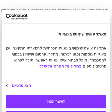
סיפורים קדושים מ"זמן החלום" הועברו בקפידה בעל-פה מדור לדור
צילום: ChameleonsEye / Shutterstock
משמעות היא כל הסיפור
האתר עושה שימוש בעוגיות
הדבר מסביר כיצד נשתמרה אמינות הידע לאורך השנים, אך מה
אתר זה עושה שימוש בעוגיות הכרחיות להפעלתו התקינה, וכן 
לגבי המידע עצמו? כיצד יכלו האבוריג'ינים לשנן מאות אלפי
בעוגיות נוספות (כגון לניתוח, מחקר, פרסום ושיווק) בכפוף 
פרטים לגבי מיני בעלי החיים, החרקים והצמחים? כיצד הצליחו
להסכמתך. תוכל לבחור אילו עוגיות לאפשר. תוכל לקרוא 
לזכור כמויות עצומות של נתונים גיאוגרפיים ועובדות
פרטים נוספים 
במדיניות הפרטיות שלנו
.
היסטוריות?
לפי ד"ר לין קלי, חוקרת תרבויות אוראליות, האבוריג'ינים – כמו
הצג פרטים
גם תרבויות אורליות ילידיות נוספות – עשו שימוש במגוון עזרי
זיכרון שסייעו להם לקודד ידע בהיקף בלתי נתפס, ולשלוף אותו
בעת הצורך על-מנת להשתמש בו או להעביר אותו הלאה.
לאשר הכול