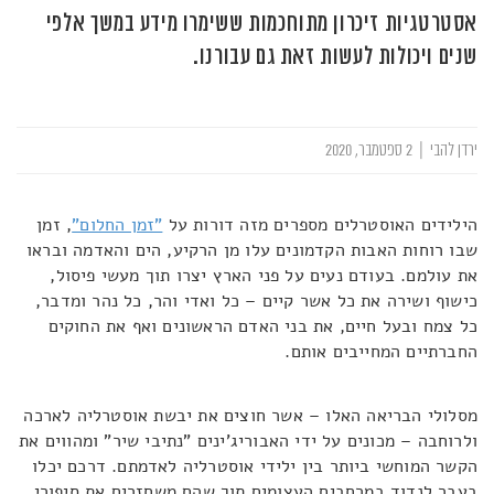
אסטרטגיות זיכרון מתוחכמות ששימרו מידע במשך אלפי
שנים ויכולות לעשות זאת גם עבורנו.
ירדן להבי
|
2 ספטמבר, 2020
הילידים האוסטרלים מספרים מזה דורות על
"זמן החלום"
, זמן
שבו רוחות האבות הקדמונים עלו מן הרקיע, הים והאדמה ובראו
את עולמם. בעודם נעים על פני הארץ יצרו תוך מעשי פיסול,
כישוף ושירה את כל אשר קיים – כל ואדי והר, כל נהר ומדבר,
כל צמח ובעל חיים, את בני האדם הראשונים ואף את החוקים
החברתיים המחייבים אותם.
מסלולי הבריאה האלו – אשר חוצים את יבשת אוסטרליה לארכה
ולרוחבה – מכונים על ידי האבוריג'ינים "נתיבי שיר" ומהווים את
הקשר המוחשי ביותר בין ילידי אוסטרליה לאדמתם. דרכם יכלו
בעבר לנדוד במרחבים העצומים תוך שהם משחזרים את סיפורי