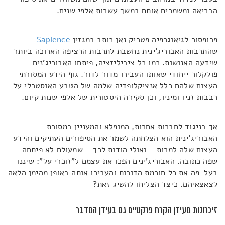
הבריאה ומשמרים אותם במשך עשרות אלפי שנים.
פרופסור לגיאוגרפיה פטריק נאן כותב במגזין
Sapience
שהתרבות האבוריג'ינית נחשבת לתרבות הרציפה הארוכה ביותר
שידעה האנושות. כמו כל ציביליזציה, פיתחו האבוריג'נים
פולקלור ייחודי שאותו העבירו מדור לדור. גוף הידע המסורתי
העצום שלהם כלל אנציקלופדיה שלמה של הטבע האוסטרלי על
רבבות זניו ומיניו, וכן סקירה היסטורית של אלפי שנות קיום.
אך בניגוד לחברות אחרות, המופלא והמעניין במסורת
האבוריג'ינית הוא הצלחתה לשמר את הסיפורים העתיקים והידע
העצום שלה למרות – ואולי הודות לכך – שמעולם לא פיתחה
שפה כתובה. האבוריג'ינים הפכו את עצמם ל"זוכרי על": שיננו
בעל-פה את כל חוכמת הדורות והעבירו אותה באופן מהימן הלאה
לצאצאיהם. כיצד הצליחו להשיג זאת?
זיכרונות מעידן הקרח פרקטיים גם בעידן המדבר