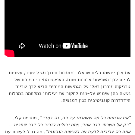
אם אכן ייושמו כלים שכאלו במוסדות חינוך מגיל צעיר, עשויות
להיות לכך השפעות ארוכות טווח. האפקט החיובי המוכח של
טכניקות זיכרון כאלו על הגמישות המוחית הביא לכך שכיום
נעשה בהן שימוש על-מנת לחקור את יעילותן במלחמה במחלות
הידרדרות קוגניטיבית כגון דמנציה.
"אם שכחתם כל מה שאמרתי עד כה, זה בסדר",
מסכמת קלי
.
"רק אל תשכחו דבר אחד: אתם יכולים לזכור כל דבר שתרצו –
אתם רק צריכים לדעת את השיטות הנכונות".
מה נוכל לעשות עם