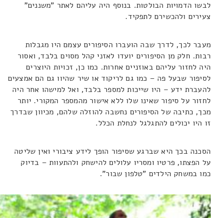
לבשו הדמויות הבולטות. בנוסף היה עליהם לאתר "משננים"
צעירים ולהכשירם לתפקיד.
מעבר לכך, לדרך שבה הועברו הסיפורים עצמם היו מגבלות
רבות. חלק מן הסיפורים יועדו לאזני קהל מסוים בלבד, ואסור
היה לחזור עליהם באוזניים אחרות. כמו כן, זכויות היוצרים
לסיפור שבעל פה – כמו גם לריקוד או שיר שהיוו גם הם אמצעים
להעברת ידע – היו שייכות למספר בלבד, ואל למישהו אחר היה
לחזור על סיפור שאינו שלו ללא אישור מהמספר המקורי. יותר
מכך, כתיבה של הסיפורים נחשבה להוזלה שלהם, מכיוון שבדרך
זו היו יכולים להתגלגל לנחלת הכלל.
הסכנה בכך היא שברגע שסיפור הופך לידע ציבורי ואין שליטה
על הפצתו, פרטיו ומסריו עלולים להישחק ולהתעוות – בדיוק
כמו במשחק הילדים "טלפון שבור".