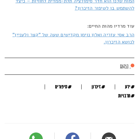
המוח שלנו הוא חדר סימולציה תלת-ממדית לחוויות – כיצד
להשתמש בו לשיפור הזיכרון?
עוד מרדיו מהות החיים:
הרב אסי עזריה ואלון נוימן מקדישים שעה של "קצר ולעניין"
לנושא הזיכרון.
היקום
#
#
#
ידע
זיכרון
סיפורים
#
תרבויות