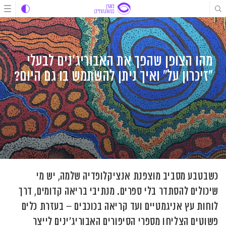
לג
לג
לג
תוכן
תוכן
ניווט
מהו הצופן שהפך את האבוריג'נים לבעלי
"זיכרון על" ואיך ניתן להשתמש בו גם היום?
כשבטבע מסביב מוצפנת אנציקלופדיה שלמה, יש מי
שיכולים להסתדר בלי ספרים. מנתיבי בריאה קדומים, דרך
לוחות עץ אניגמטיים ועד קריאה בכוכבים – בעזרת כלים
פשוטים הצליחו מספרי הסיפורים האבוריג'ינים לייצר