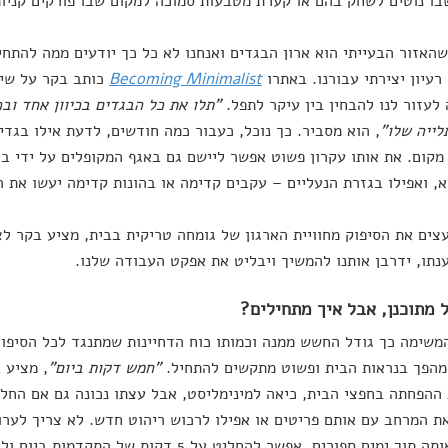
ו נוטים לשחק בהם או קערת מטבעות סמוכה למקום שבו פורקים קניות
האזור הבעייתי הוא ארון הבגדים ואנחנו לא כל כך יודעים ממה להתחיל
רעיון יצירתי עבורנו. באתרו
Becoming Minimalist
כותב בקר על שיט
לעזור לנו להבחין בין עיקר לתפל.
"תלו את כל הבגדים בכיוון אחד וב
תלייה שלו"
, הוא מסביר. כך נוכל, כעבור כמה חודשים, לדעת אילו בגדי
מקום. את אותו עקרון פשוט אפשר ליישם גם באגף המקופלים על ידי ב
, ואפילו בגזרת הנעליים – עקבים קדימה או בהונות קדימה יעשו את 
צים את הסיפוק מחוויית הארגון של גומחה טריקית בבית, מציע בקר לצ
נתו, ידרבן אותנו להמשיך ויבליט את אפקט העבודה שלנו.
משימה כך גודל החשש ממנה וכמותו כוח הדחיינות שמתנגד לכל הסיפור
מהפך בנראות הבית ופשוט מתקשים להתחיל.
"חמש דקות ביום"
, מציע 
ההפחתה בחפצי הבית, כיאה למינימליסט, אבל עצתו נכונה גם אם החלט
 המרחב עם אותם פריטים או אפילו לרכוש ריהוט חדש. לא צריך לערוך
ימים ספורים. אפשר להחליט על 5 דקות של התקדמות ביום ולראות כיצד השינוי נרקם לאיטו.