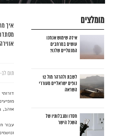
מומלצים
איך מח
מסתדר?
איזה שימוש אנחנו
אווירה
עושים במרחבים
המנטליים שלנו?
תום לב-א
לשבת ולהרהר מול 12
נופים ישראליים מעוררי
השראה
דורותי 
מופיעים
אוהב, ב
חסדו ומגבלותיו של
השכל הישר
עבור חל
ונושמים