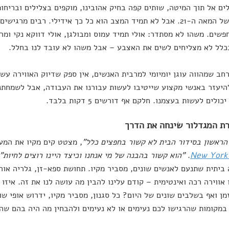
ם אל תוך המיטה, שותים קפה בחיק אהובינו, מוקפים בצלילים ובריחות
דורותי של המאה ה-21. אבל לא תמיד המצב הוא כל כך אידילי. רבים
שים. משהו לא מסתדר: אולי תמיד עמוס ומבולגן, אולי דווקא נקי ומרו
כלל לא מצליחים לשים את האצבע – אבל משהו לא עובד לנו בחלל.
חב שמהווה עוגן יומיומי למרבית האנשים, אין ספק שדיוק האווירה עשוי
היעזר באנשי מקצוע שייטיבו לעשות עבורנו את העבודה, אבל לשמחתנ
ולים לעשות בעצמנו. חלקם אף דורשים 5 דקות בלבד.
ראשון בסידור הבית לא קשור בחפצים כלל"
, מצטט קים מקיו את המע
New York
.
"הוא קשור בהבנה של מי אנחנו וכיצד היינו רוצים לחיות"
 ביתית שתנעם לאנשים שונים, מסביר מקיו. תחושת ספא-זן, גלריה אור
 אווירה רכה ואינטימית – קודם עלינו להבין מה עושה לנו את זה. איזו 
מן ואף בשלבים שונים של היום? כל סגנון, מסביר מקיו, ידרוש אופי שו
במקומות שהרגישו לכם נעימים או לא נעימים ולהבחין מה היה בהם שה