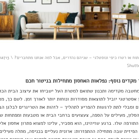
זן נקי ופתוח או רטרו 
Shutt
שבה מקדימה ותכנון שתואם למטרת העל ישביחו את עיצוב הבית הכולל
 אסטרטגי יוביל לתוצאות מסודרות ונוחות יותר לאורך זמן. לשם כך, מצ
 ומבלי לתת לרגשות להפריע לתהליך – לזהות את הטריגרים לבלגן הבית
סלון, מעילים על הספה, צעצועים ברחבי הבית או מטבעות ומפתחות ש
התורפה שלו. ברגע שזיהינו, הוא מסביר, עלינו למצוא פתרון אחסון אלט
הפיזית שבה מתחילה ההתפזרות: ארונית נעליים בכניסה, מתלה מעילי