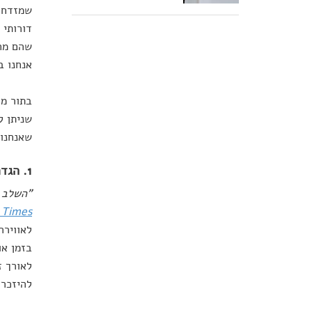
שמזדחלי
שהם מחפ
אנחנו ב
בתור מר
שניתן ל
שאנחנו יכ
1. הגדרת המגדלור שינחה את הדרך
"השלב ה
 Times
לאווירה
בזמן או
לאורך ז
להיזכר 