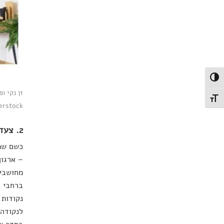
פעל/כבה ניגודיות גבוהה
תג גודל גופן
erstock
2. צעד מקדים נוסף: נפלאות האחסון מתחילות בניטור חכם
כשם שמח
– ארגון
מחושבים
ברחבי ה
נקודות 
לנקודה 