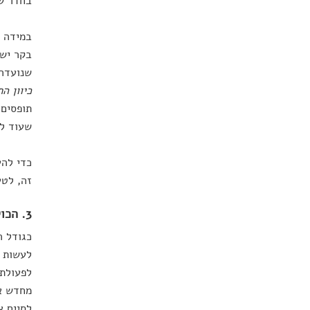
בחדר שב
במידה ש
בקר יש 
שנועדה 
כיוון ה
תופסים 
שעוד לא
כדי להע
זה, לטע
3. הכול מתוכנן, אבל איך מתחילים?
כגודל ה
לעשות 
לפעולת 
מחדש את
לסיים אותה תוך 