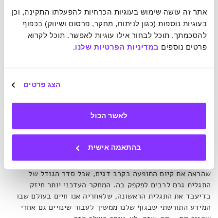
"והנה שאלה נוספת עבורכם"
, מציגים בווידיאו את הנוק-אאוט,
אתר זה עושה שימוש בעוגיות הכרחיות להפעלתו התקינה, וכן 
"אם הכול ביקום עשוי מאותם דברים, האם זה אומר שהכול
בעוגיות נוספות (כגון לניתוח, מחקר, פרסום ושיווק) בכפוף 
ביקום מת, או שהכול ביקום חי?"
ואם לגזור השערה מהשאלה
להסכמתך. תוכל לבחור אילו עוגיות לאפשר. תוכל לקרוא 
הזו, האם היקום הוא מערכת חיה או מערכת מתה? אם היא מתה,
פרטים נוספים 
במדיניות הפרטיות שלנו
.
מאין צצה האשליה הזו על חיים? מה שמחזיר אותנו לשאלה, מה
הם חיים?
הצג פרטים
ובכן, אם אתם מסוג הצופים שנהנים לא רק מוואן-גוך ופיקסו,
אלא גם מיצירות ההזיה של סלבדור דאלי, אולי תשמחו לגלות כי
לאשר הכול
בשנת 2018 התפרסם מחקר של המרכז לרגולציה גנטית
בברצלונה, אשר הוכיח כי לאחר שבני אדם מתים, מופעלים
בגופם מספר גנים, עד יממה לאחר המוות. קייט גולמבייסקי
בהתאמה אישית
מתארת אותם במגזין
Discover
כ
"גני-זומבי"
, מחווה לתמה
הספרותית של המתים השבים לחיים. קדם לפרסום מחקר מ-2016
שהראה את קיום התופעה בקרב דגים, אבל סדר הגודל של
התגלית גרם לרבים לפקפק בה. המחקר העדכני יותר חיזק
בדיעבד את התגלית הראשונה, שלאחריה אנו חיים בעולם שבו
המידע התורשתי שבגוף שלנו ממשיך לעבור שינויים גם אחרי