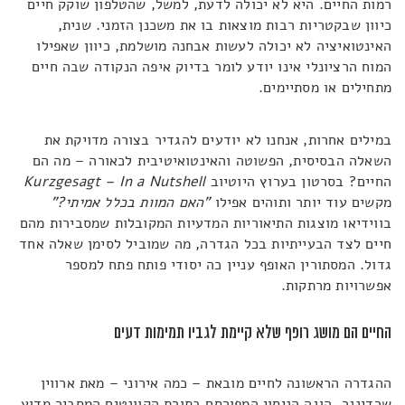
רמות החיים. היא לא יכולה לדעת, למשל, שהטלפון שוקק חיים
כיוון שבקטריות רבות מוצאות בו את משכנן הזמני. שנית,
האינטואיציה לא יכולה לעשות אבחנה מושלמת, כיוון שאפילו
המוח הרציונלי אינו יודע לומר בדיוק איפה הנקודה שבה חיים
מתחילים או מסתיימים.
במילים אחרות, אנחנו לא יודעים להגדיר בצורה מדויקת את
השאלה הבסיסית, הפשוטה והאינטואיטיבית לכאורה – מה הם
החיים? בסרטון בערוץ היוטיוב
Kurzgesagt – In a Nutshell
מקשים עוד יותר ותוהים אפילו
"האם המוות בכלל אמיתי?"
בווידיאו מוצגות התיאוריות המדעיות המקובלות שמסבירות מהם
חיים לצד הבעייתיות בכל הגדרה, מה שמוביל לסימן שאלה אחד
גדול. המסתורין האופף עניין כה יסודי פותח פתח למספר
אפשרויות מרתקות.
החיים הם מושג רופף שלא קיימת לגביו תמימות דעים
ההגדרה הראשונה לחיים מובאת – כמה אירוני – מאת ארווין
שרדינגר, הוגה הניסוי המפורסם בתורת הקוונטים המסביר מדוע