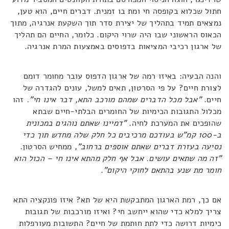
חתול שכלוא בקופסה חי ומת בו זמנית. דברים חיים, הוא טען,
נמצאים תמיד בתהליך של יצירת סדר תוך השקעת אנרגיה, מתוך
הכאוס הראשוני שבו היה שרוי היקום. כלומר, החיים הם תהליך
של ארגון רכיבי המציאות בדפוסים באמצעות המרת אנרגיה.
והנה הבעיה: באיזו רמה של ארגון הדפוס עובר מחומר דומם
לצורת חיים? על פי הסרטון, תאים למשל, עונים להגדרה של
חיים.
"אבל מכל הדברים שמהם מורכב התא, דבר אינו חי".
זהו
מכלול התגובות הכימיות של החומרים הבלתי-חיים שבתא
שהופכים את המערכת לחיה.
"דמיינו שאתם נוהגים במכונית
ב-100 קמ"ש בעודכם מרכיבים כל חלק שלה מחדש תוך כדי
נסיעה בעזרת דברים שאתם אוספים ברחוב"
, ממחיש הסרטון.
"זה מה שתאים עושים. אבל אף חלק מהתא אינו חי – הכול הוא
חומר מת שנע בהתאם לחוקי היקום"
.
אם כך, רמת הארגון המתבקשת היא של תא? איזו פונקציה התא
צריך למלא כדי שהוא ייחשב חי? ואיזו מורכבות של תגובות
כימיות דרושה כדי לתת חותמת של חיים? התשובות מעורפלות