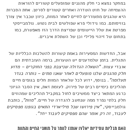
במחקר נמצא כי חלק מהגנים שמופעלים קשורים להוראות
ההצמיחה של חוט השדרה ואחרים קשורים לסרטן. אחת הסברות
היא שהגנים מתעוררים לחיים לאחר המוות, כיוון שכבר אין צורך
בוויסותם. כמו גידולי פרא שפולשים לבית נטוש. גולמבייסקי
מפרטת את שלל היישומים שפריצת הדרך הזו מאפשרת, כמו
בתחום של זיהוי פלילי וכן של השתלת איברים.
אבל, החדשות המסעירות באמת קשורות להשלכות הכלליות של
התגלית. בזמן שלמדענים יש השערות, ברמה העובדתית הם
אובדי עצות.
"השאלה הגדולה שניצבת בפני החוקרים – מדוע
חלק מהגנים שלנו מופעלים לאחר שאנו מתים – נותרה בגדר
תעלומה"
. בנוסף, ידוע לכל שלאחר המוות חלים בגופים חיים
תהליכים כימיים רבים של פירוק. לעומת זאת, אין הסבר הגיוני
כרגע המתאר כיצד ממשיכים לחול במקביל תהליכים שמהווים
חלק בלתי נפרד ממה שנחשב להגדרה של חיים.
"מוות"
, כותבת
גולמבייסקי,
"אין פירושו שכל מיליארדי התאים בגופנו מפסיקים
לעבוד, זה רק אומר שהם מפסיקים לעבוד יחד"
.
האם תגליות עתידיות יאלצו אותנו לוותר על מושגי החיים והמוות