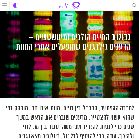
לג
לג
לג
תוכן
תוכן
ניווט
גבולות החיים הולכים ומיטשטשים –
מדענים גילו גנים שמופעלים אחרי המוות
למרבה ההפתעה, ההבדל בין חיים ומוות אינו חד ומובהק כפי
שהוא עשוי להצטייר. מדענים שוברים את הראש במשך
שנים כדי לנסות להגדיר מתי משהו עובר בין מת לחי –
ולהיפך. עתה, כדי להוסיף לבלבול, ביולוגים מצאו גנים