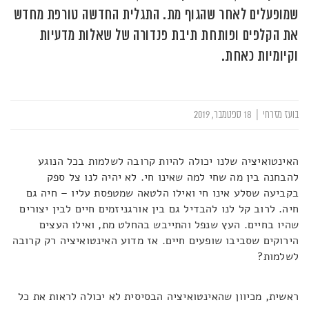
שמופעלים לאחר שהגוף מת. התגלית החדשה טורפת מחדש
את הקלפים ופותחת תיבת פנדורה של שאלות מדעיות
וקיומיות כאחת.
בועז מזרחי
|
18 ספטמבר, 2019
האינטואיציה שלנו יכולה להיות קרובה לשלמות בכל הנוגע
להבחנה בין מה שחי למה שאינו חי. לא יהיה לנו צל ספק
בקביעה שסלע אינו חי ואילו הלטאה שמטפסת עליו – חיה גם
חיה. לרוב קל לנו להבדיל גם בין אורגניזמים חיים לבין יצורים
שהיו בחיים. העץ שנפל והתייבש בהחלט מת, ואילו העצים
הירוקים שסביבו שופעים חיים. אז מדוע האינטואיציה רק קרובה
לשלמות?
ראשית, מכיוון שהאינטואיציה הבסיסית לא יכולה לראות את כל