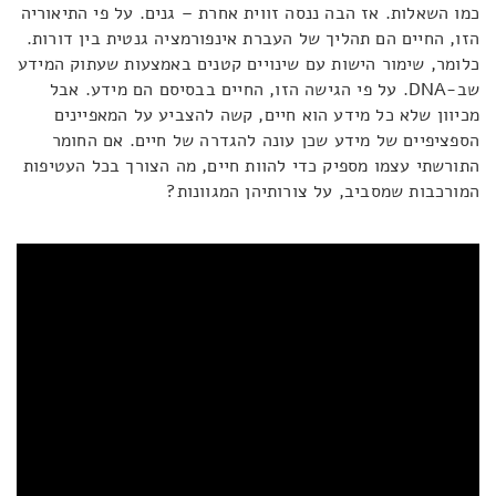
כמו השאלות. אז הבה ננסה זווית אחרת – גנים. על פי התיאוריה
הזו, החיים הם תהליך של העברת אינפורמציה גנטית בין דורות.
כלומר, שימור הישות עם שינויים קטנים באמצעות שעתוק המידע
שב-DNA. על פי הגישה הזו, החיים בבסיסם הם מידע. אבל
מכיוון שלא כל מידע הוא חיים, קשה להצביע על המאפיינים
הספציפיים של מידע שכן עונה להגדרה של חיים. אם החומר
התורשתי עצמו מספיק כדי להוות חיים, מה הצורך בכל העטיפות
המורכבות שמסביב, על צורותיהן המגוונות?