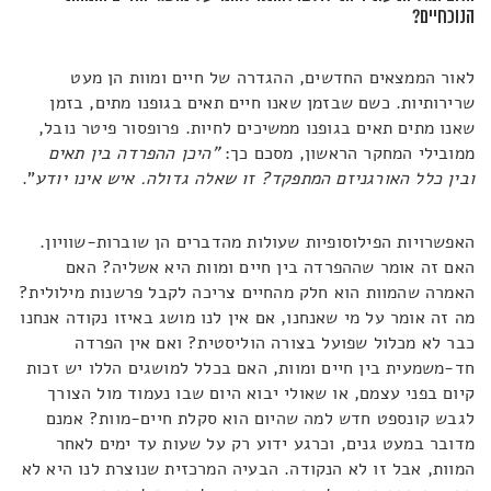
הנוכחיים?
לאור הממצאים החדשים, ההגדרה של חיים ומוות הן מעט
שרירותיות. כשם שבזמן שאנו חיים תאים בגופנו מתים, בזמן
שאנו מתים תאים בגופנו ממשיכים לחיות. פרופסור פיטר נובל,
ממובילי המחקר הראשון, מסכם כך:
"היכן ההפרדה בין תאים
ובין כלל האורגניזם המתפקד? זו שאלה גדולה. איש אינו יודע
".
האפשרויות הפילוסופיות שעולות מהדברים הן שוברות-שוויון.
האם זה אומר שההפרדה בין חיים ומוות היא אשליה? האם
האמרה שהמוות הוא חלק מהחיים צריכה לקבל פרשנות מילולית?
מה זה אומר על מי שאנחנו, אם אין לנו מושג באיזו נקודה אנחנו
כבר לא מכלול שפועל בצורה הוליסטית? ואם אין הפרדה
חד-משמעית בין חיים ומוות, האם בכלל למושגים הללו יש זכות
קיום בפני עצמם, או שאולי יבוא היום שבו נעמוד מול הצורך
לגבש קונספט חדש למה שהיום הוא סקלת חיים-מוות? אמנם
מדובר במעט גנים, וכרגע ידוע רק על שעות עד ימים לאחר
המוות, אבל זו לא הנקודה. הבעיה המרכזית שנוצרת לנו היא לא