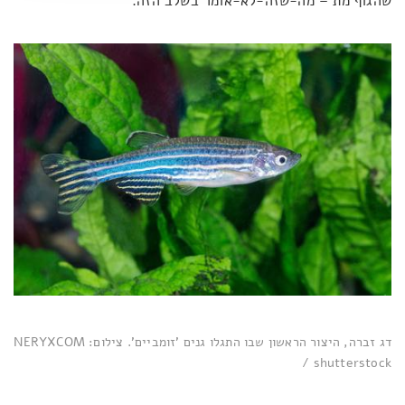
שהגוף מת – מה-שזה-לא-אומר בשלב הזה.
דג זברה, היצור הראשון שבו התגלו גנים 'זומביים'. צילום: NERYXCOM
/ shutterstock