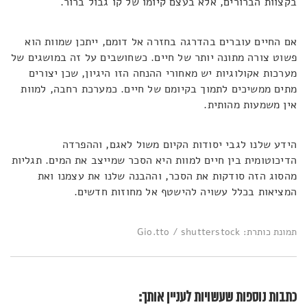
בקצוות הברורים, אלא בעצם קיומו של קו גבול ברור.
אם החיים עוברים בהדרגה בחזרה אל דומם, ייתכן שמוות הוא
פשוט צורה מתונה יותר של חיים. כשחושבים על זה במושגים של
מערכות אקולוגיות יש מאחורי ההנחה הזו היגיון, שכן יצורים
מתים ממשיכים לתמוך בקיומם של חיים. כמערכת רחבה, למוות
אין משמעות מהותית.
הידע שלנו לגבי יסודות הקיום משול לאגם, וההפרדה
הדיכוטומית בין חיים למוות היא הסכר שמייצב את המים. תגליות
מהסוג הזה סודקות את הסכר, וההבנה שלנו את עצמנו ואת
המציאות בכלל עשויה להישטף אל מחוזות חדשים.
תמונת כותרת: Gio.tto / shutterstock
כתבות נוספות שעשויות לעניין אותך: