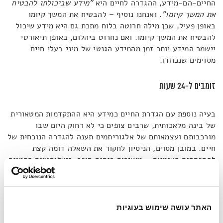
החיים-הם-מידע, ההגדרה לחיים היא
"מידע שביכולתו להבטיח
את המשך קיומו"
. ואנחנו נוסיף – להבטיח את המשך קיומו
באופן פעיל, שכן מילה חרוטה בלוח מתכת גם היא מידע שיכול
להבטיח את המשך קיומו. ואם נחרוט ביהלום, באופן תיאורטי
יישמר המידע יותר זמן מהמידע הגנטי של מיני בעלי חיים
מסוימים שנכחדו.
זומבים ל-24 שעות
בעיה נוספת עם הגדרת החיים כמידע היא ההתקדמות המטאורית
של בינה מלאכותית, שרבים צופים כי לא רחוק היום שבו
מורכבותם ועצמאותם של אלגוריתמים תענה להגדרה הנוכחית של
חיים. במובן מסוים, הניסיון לחקור את השאלה דומה קצת
להתפתחות האומנות – מיצירות רנסנס סופר-ריאליסטיות התמונה
שאנו רואים הולכת ומיטשטשת למשהו כמו ואן-גוך, נשברת
לצורות כלליות כמו הקוביזם של פיקסו ועוברת הפשטה טוטלית
כמו ביצירות של קנדינסקי ומונדריאן. עתה חלק מאיתנו עשויים
להרגיש כבר כאילו הם מביטים דרך קליידוסקופ.
האתר עושה שימוש בעוגיות