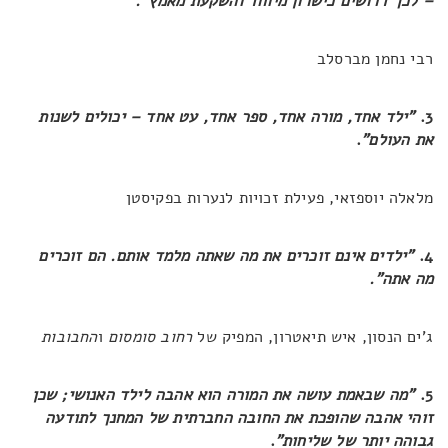
– לכך דרושים כישרון מיוחד והשקעת מאמץ".
רבי נחמן מברסלב
3.
"ילד אחד, מורה אחד, ספר אחד, עט אחד – יכולים לשנות
את העולם"
.
מלאלה יוספזאי, פעילת זכויות לנערות בפקיסטן
4.
"ילדים אינם זוכרים את מה שאתה מלמד אותם. הם זוכרים
מה אתה".
ג'ים הנסון, איש תיאטרון, המפיק של
רחוב סומסום
ו
החבובות
5.
"מה שבאמת עושה את המורה הוא אהבה לילד האנושי; שכן
זוהי אהבה שהופכת את החובה החברתית של המחנך לתודעה
גבוהה יותר של שליחות"
.