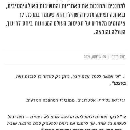
למחנכים ומחנכות את האחריות והחשיבות האולטימטיבית,
ובאותה נשימה מזכירה שהילד הוא שעומד במרכז. 17
ציטוטים מלמדים על תפיסות העולם המגוונות ביחס לחינוך,
השכלה והוראה.
בועז מזרחי
|
25 אוגוסט, 2021
1. "
אי אפשר ללמד אדם דבר, ניתן רק לעזור לו לגלות זאת
בעצמו".
גליליאו גליליי, אסטרונום, ממובילי המהפכה המדעית
2."
לבקר אחרים ולתת להם הרגשה שהם לא רצויים – זאת יכול
לעשות כל אחד. אך לרומם את רוחם ולהעניק להם הרגשה טובה