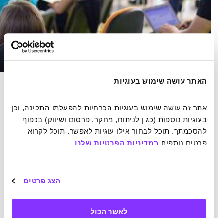
האתר עושה שימוש בעוגיות
"שתפו ידע. זו הדרך לחיי נצח". דלאי לאמה.
אתר זה עושה שימוש בעוגיות הכרחיות להפעלתו התקינה, וכן 
בעוגיות נוספות (כגון לניתוח, מחקר, פרסום ושיווק) בכפוף 
9.
"מורה משפיע לנצח; הוא אף פעם לא יכול לדעת היכן נגמרת
להסכמתך. תוכל לבחור אילו עוגיות לאפשר. תוכל לקרוא 
השפעתו"
.
פרטים נוספים 
במדיניות הפרטיות שלנו
.
פרופסור הנרי אדמס, היסטוריון ונצר למשפחת אדמס הנשיאותית
הצג פרטים
10.
"למידה אמיתית מתחילה כששוככת רוח התחרות"
.
לאשר הכול