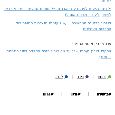
לחיות
ילדים מגיעים לעולם עם סקרנות פילוסופית טבעית – מדוע כדאי
לשמר, לעודד ולפתח אותה?
לגירוי בלוטות המחשבה – 14 טעימות מיצירות המופת של
הספרות העולמית
עוד מרדיו מהות החיים:
ארקדי דוכין ועמית שלו על מה שבין תורת הקבלה לחיי היומיום
– חינוך
סגולות
חיבור
למידה
#
#
#
ציטוטים
חינוך
הורות