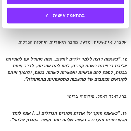
ג'ידו קרישנמורטי, פילוסוף ומורה רוחני הודי
בהתאמה אישית
11.
"אני אף פעם לא מלמד את הסטודנטים שלי, אני רק מנסה
לייצר את התנאים שבהם יוכלו ללמוד"
.
אלברט איינשטיין, מדען, מחבר תיאוריית היחסות הכללית
12.
"כשאתה רוצה ללמד ילדים לחשוב, אתה מתחיל עם להתייחס
אליהם ברצינות כשהם קטנים, לתת להם אחריות, לדבר איתם
בכנות, לספק להם פרטיות ואפשרות לשהות בגפם, ולהפוך אותם
לקוראים וכותבים של מחשבות משמעותיות מההתחלה"
.
ברטראנד ראסל, פילוסוף בריטי
13.
"כשאתה חוקר על אודות המורים הגדולים […] אתה לומד
מהאכפתיות והעבודה הקשה שלהם יותר מאשר הסגנון שלהם"
.