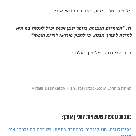
ויליאם בטלר ייטס, משורר ומחזאי אירי
17.
"הפעילות הגבוהה ביותר שבן אנוש יכול לעסוק בה היא
למידה לצורך הבנה, כי להבין פירושו להיות חופשי"
.
ברוך שפינוזה, פילוסוף הולנדי
תמונת כותרת: Vitalii Bashkatov / shutterstock.com
כתבות נוספות שעשויות לעניין אותך:
פסיכולוגים: תנו לילדים להתחכך בחיים, רק ככה הם ילמדו איך