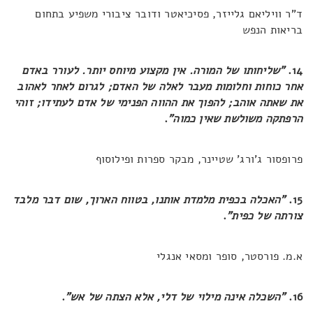
ד"ר וויליאם גלייזר, פסיכיאטר ודובר ציבורי משפיע בתחום
בריאות הנפש
14.
"שליחותו של המורה. אין מקצוע מיוחס יותר. לעורר באדם
אחר כוחות וחלומות מעבר לאלה של האדם; לגרום לאחר לאהוב
את שאתה אוהב; להפוך את ההווה הפנימי של אדם לעתידו; זוהי
הרפתקה משולשת שאין כמוה"
.
פרופסור ג'ורג' שטיינר, מבקר ספרות ופילוסוף
15.
"האכלה בכפית מלמדת אותנו, בטווח הארוך, שום דבר מלבד
צורתה של כפית"
.
א.מ. פורסטר, סופר ומסאי אנגלי
16.
"השכלה אינה מילוי של דלי, אלא הצתה של אש"
.