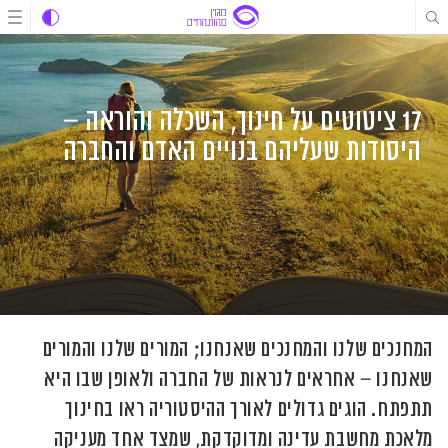
לג
לג
לג
תוכן
תוכן
ניווט
17 ציטוטים על חינוך, השכלה והוראה –
היסודות שעליהם בנויים האדם והחברה
המחנכים שלנו והמחנכים שאנחנו; המורים שלנו והמורים
שאנחנו – אחראים לנראות של החברה ולאופן שבו היא
תתפתח. הוגים גדולים לאורך ההיסטוריה ראו בחינוך
מלאכת מחשבת עדינה ומדוקדקת, שמצד אחד מעניקה