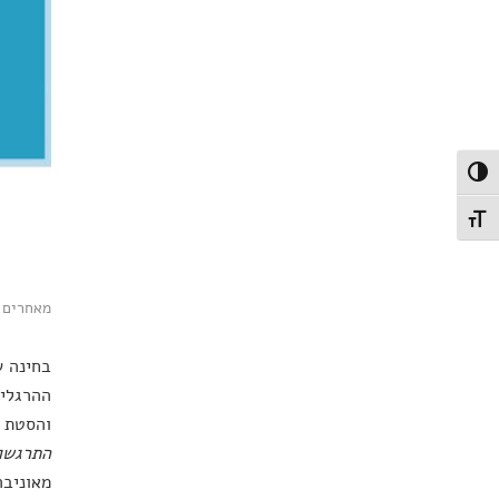
פעל/כבה ניגודיות גבוהה
תג גודל גופן
מאחרים או 
בחינה ש
ההרגלים
והסטת ת
התרגשו