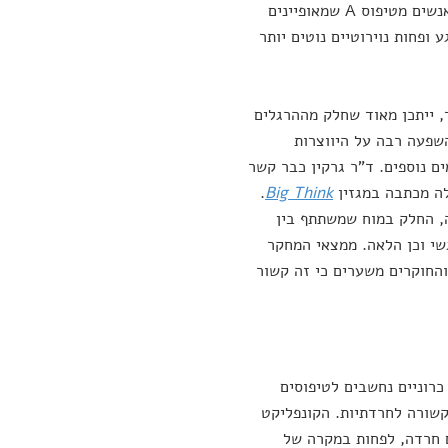
המונחים המקצועיים המתארים הבדלים דיכוטומיים בין אנשים. לדברי קונטה, אנשים מטיפוס A שמאופיינים
טיפוס B שמאופיינים יותר ברוגע ופחות נוירוטיים נוטים יותר
, ייתכן מאוד שחלק מההרגלים
שפעה רבה על היווצרות
ם נוספים. ד"ר גרקין כבר קשר
ולה מכתבה במגזין
Big Think
.
, החלק במוח שמשתתף בין
גשי וכן הלאה. ממצאי המחקר
 והחוקרים משערים כי זה קשור
כרוניים נחשבים לטיפוסים
קשורה לחרדתיות. הקונפליקט
 חרדה, לפחות במקרה של