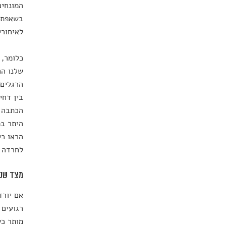
לאיחורי
כלומר, 
שלנו הם
הרגלים,
בין דחי
הכתבה מ
היתר במ
הראו כי
לחרדה ו
מצד שני
אם יורד
רגועים 
מותר כש