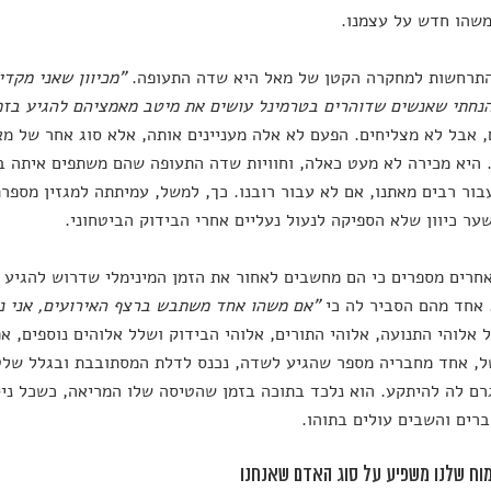
שהו חדש על עצמנו.
התרחשות למחקרה הקטן של מאל היא שדה התעופה.
"מכיוון שאני מקדי
נחתי שאנשים שדוהרים בטרמינל עושים את מיטב מאמציהם להגיע בזמ
 אבל לא מצליחים. הפעם לא אלה מעניינים אותה, אלא סוג אחר של מ
 היא מכירה לא מעט כאלה, וחוויות שדה התעופה שהם משתפים איתה 
בור רבים מאתנו, אם לא עבור רובנו. כך, למשל, עמיתתה למגזין מספר
ער כיוון שלא הספיקה לנעול נעליים אחרי הבידוק הביטחוני.
חרים מספרים כי הם מחשבים לאחור את הזמן המינימלי שדרוש להגיע
 אחד מהם הסביר לה כי
"אם משהו אחד משתבש ברצף האירועים, אני נ
 אלוהי התנועה, אלוהי התורים, אלוהי הבידוק ושלל אלוהים נוספים, א
, אחד מחבריה מספר שהגיע לשדה, נכנס לדלת המסתובבת ובגלל שלט
רם לה להיתקע. הוא נלכד בתוכה בזמן שהטיסה שלו המריאה, כשכל ניס
רים והשבים עולים בתוהו.
וח שלנו משפיע על סוג האדם שאנחנו