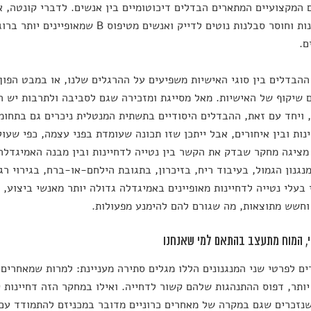
בשאפתנות וחוסר סבלנות נוטים לדייק ואנשים מ
ם.
ההבדלים בין סוגי האישיות משפיעים על ההרגלים שלנו, או במבט הפוך
 שיקוף של האישיות. מאל מסייגת ומזכירה שגם לסביבה ולתרבות יש ה
 ויחד עם זאת, ההבדלים היסודיים בתשתית המנטלית ניכרים גם בתחומי
ינות ובין איחורים, אבל ייתכן שזו תכונה שעומדת בפני עצמה, כפי שע
ציגה מחקר שבדק את הקשר בין נטייה לדחיינות ובין מבנה האמיגדלה
נגנון הגמול, בעיבוד ריח, בזיכרון, בתגובת הילחם-או-ברח, בגירוי ר
 בעלי נטייה לדחיינות מאופיינים באמיגדלה גדולה יותר מאנשי ביצוע,
חשש מתוצאות, מה שגורם להם להימנע מפעולות.
, המוח מתעצב בהתאם למי שאנחנו
ים לפרטי שני המנגנונים הללו מגלים סתירה מעניינת: למרות שמאחרים 
יותר, דפוס ההתנהגות שלהם קשור לדחייה. ואילו במחקר הזה דחיינות 
נזכרים שגם במקרה של מאחרים כרוניים מדובר במכניזם להתמודד עם