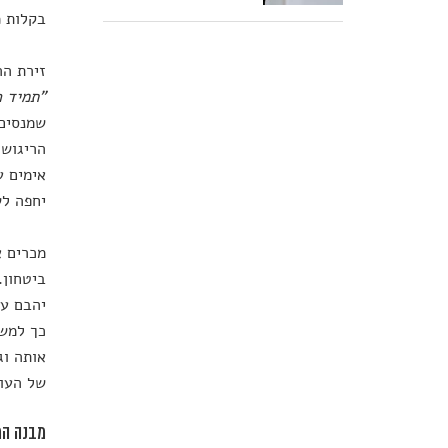
בקלות מ
זירת ה
"תמיד ה
שמנסים,
הריגוש.
אימים ע
יחפה לש
מכרים א
ביטחון.
יהבם על
כך למשל
אותה וג
של העוב
מבנה המ