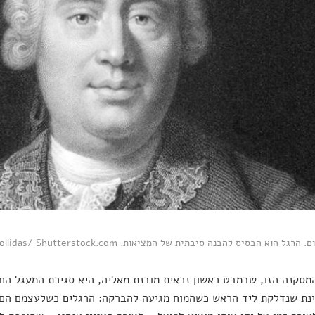
הרגל הוא הבסיס להבנה סיבתית של המציאות. Georgios Kollidas/ Shutterstock.com
מסקנה הזו, שבמבט ראשון נראית מובנת מאליה, היא סגירת המעגל הח
נת שנדלקת ליד הראש כשהמוח מגיעה להברקה: הרגלים כשלעצמם הם א