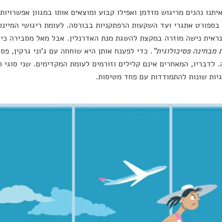
יתנו נהנים מריגוש מזדמן ואפילו קבוע ומוצאים אותו במגוון אפשרויות
בספורט אתגרי ועד השקעות הרפתקניות בבורסה. לעומת ריגושי המיינ
ראית נישה מוזרה במקצת להשגת מנת האדרנלין. אבל מאל מסבירה כי
 מבחינה פסיכולוגית"
. כדי לפענח אותן היא שוחחה עם ג'וני גרקין, פס
. לדבריו, המאחרים אינם קלילים וזורמים לעומת המקדימים. שני סוגי 
ות שונות להתמודדות עם פחד מטיסות.