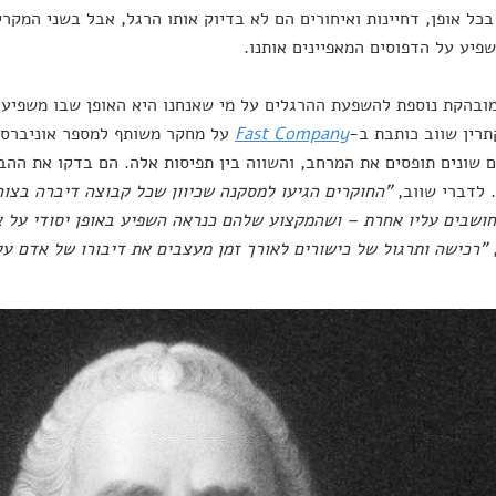
בכל אופן, דחיינות ואיחורים הם לא בדיוק אותו הרגל, אבל בשני המקר
פיע על הדפוסים המאפיינים אותנו.
ובהקת נוספת להשפעת ההרגלים על מי שאנחנו היא האופן שבו משפיע 
תרין שווב כותבת ב-
Fast Company
על מחקר משותף למספר אוניברסי
 שונים תופסים את המרחב, והשווה בין תפיסות אלה. הם בדקו את ההבד
. לדברי שווב,
"החוקרים הגיעו למסקנה שכיוון שכל קבוצה דיברה בצור
ושבים עליו אחרת – ושהמקצוע שלהם כנראה השפיע באופן יסודי על א
"רכישה ותרגול של כישורים לאורך זמן מעצבים את דיבורו של אדם על