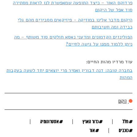
פרדוקס האור – כיצד התופעה שמאפשרת לנו לראות מסתירה
סוד אפל של היקום
היקום מדבר אלינו במוזיקה - פיזיקאים מסבירים מהם גלי
כבידה ומה חשיבותם
הפולינזים הקדמונים ומדעני נאסא חולקים סוד משותף – מה
ניתן ללמוד ממנו על גישה לחיים?
עוד מרדיו מהות החיים:
בחברה טובה: דנה דבורין ואמיר פרי יוצאים יחד לשעה בעקבות
המהות
היקום
#
#
#
חלל
כדור הארץ
אסטרונומיה
#
#
כוכבים
אור