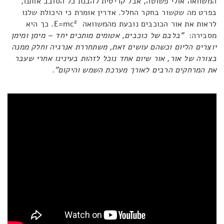
המשוואה אולי פשוטה, אבל קריטית להבנת כל הסובב אותנו,
בפרט מה שקשור בחקר החלל. אדרין אומרת כי היכולת שלנו
2
לראות את אור הכוכבים נובעת מהמשוואה E=mc
. כך היא
מסבירה:
"בלבם של כוכבים, אטומים מותכים יחד – מימן ומימן
יוצרים הליום וכשהם עושים זאת, משתחררת אנרגיה וחלק ממנה
בצורה של אור, אור שיום אחד נוכל לזהות בעינינו אחרי שעבר
את המרחקים הרבים לאורך מערכת השמש והיקום"
.