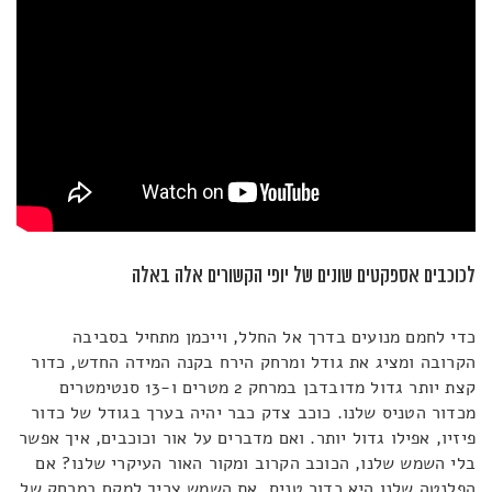
לכוכבים אספקטים שונים של יופי הקשורים אלה באלה
כדי לחמם מנועים בדרך אל החלל, וייכמן מתחיל בסביבה
הקרובה ומציג את גודל ומרחק הירח בקנה המידה החדש, כדור
קצת יותר גדול מדובדבן במרחק 2 מטרים ו-13 סנטימטרים
מכדור הטניס שלנו. כוכב צדק כבר יהיה בערך בגודל של כדור
פיזיו, אפילו גדול יותר. ואם מדברים על אור וכוכבים, איך אפשר
בלי השמש שלנו, הכוכב הקרוב ומקור האור העיקרי שלנו? אם
הפלנטה שלנו היא כדור טניס, את השמש צריך למקם במרחק של