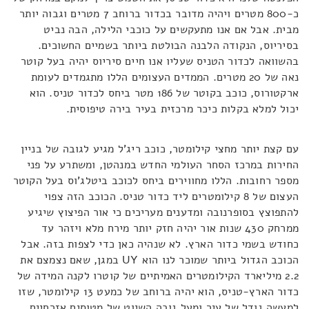
כ-800 מטרים ויהיה מדובר בכדור ברוחב 7 מטרים וגבוה יותר
מבית. אבל אם אנו מתעקשים על כוכבי הלילה, הבה נביט
בסיריוס, הנקודה הלבנה הבולטת ביותר בשמיים החשוכים.
בהשוואה לכדור הטניס שעליו אנו חיים סיריוס יהיה בעל קוטר
נאה של 20 מטרים. הממדים העצומים הללו מתגמדים לעומת
ארקטורוס, כוכב בקוטר של 186 מטר ביחס לכדור טניס. הוא
יכול למלא בקלות כיכר מרכזית בעיר בירה טיפוסית.
עם קצת יותר מחצי קילומטר, כוכב ריג'ל מגיע לגובה של בניין
החירות במרכז הסחר העולמי החדש במנהטן, ומשתרע על פני
מספר רחובות. הללו מחווירים ביחס לכוכב ביטלג'וס בעל הקוטר
העצום של 8 קילומטרים ליד כדור טניס. הכוכב הזה צפוי
להתפוצץ בסופרנובה ומדענים מעריכים כי אור הפיצוץ שיגיע
ממרחק 430 שנות אור יהיה חזק יותר מירח מלא ויזהר עד
כחודש בשמי כדור הארץ. לא שנהיה כאן כדי לצפות בזה. אבל
הכוכב הגדול ביותר שמוכר לנו הוא UY במגן, שאם נצמצם את
2.2 מיליארד הקילומטרים האמיתיים של קוטרו לקנה המידה של
כדור הארץ-טניס, הוא יהיה ברוחב של כמעט 13 קילומטר, שזו
למעשה גודל של עיר ומעל גובה השיוט של מטוסים אזרחיים.