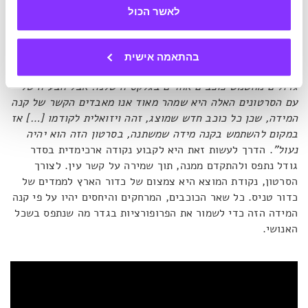
לאשר הכול
ובכלל את מיקומנו ומקומנו ביקום.
"ראיתם את הסרטונים האלה שמציגים את קנה המידה של
בהתאמה אישית
היקום?"
פותח וייכמן,
"הם די מגניבים כי הם מדגימים עד כמה
גדולים מהשמש כוכבים אחרים בגלקסיה שלנו. אבל הבעיה שלי
עם הסרטונים האלה היא שמהר מאוד אנו מאבדים הקשר של קנה
המידה, שכן כל כוכב חדש שמוצג, זהה ויזואלית לקודמו […] אז
במקום להשתמש בקנה מידה שמשתנה, בסרטון הזה הוא יהיה
נעול"
. הדרך לעשות זאת היא לקבוע נקודה ארכימדית בסדר
גודל נתפס ולהתקדם ממנה, תוך שמירה על קשר עין. לצורך
הסרטון, נקודת המוצא היא צמצום של כדור הארץ לממדים של
כדור טניס. כל שאר הכוכבים, המרחקים והיחסים יהיו על פי קנה
המידה הזה כדי לשמור את הפרופורציות בגדר מה שנתפס בשכל
האנושי.