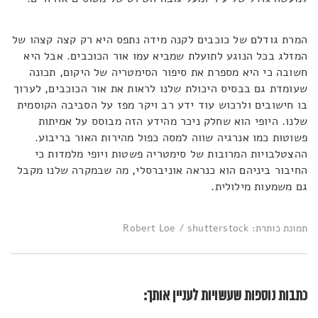
המרת גודלם של כוכבים לקנה מידה נתפס היא רק קצה קצהו של
המזלג בכל הנוגע לתועלת שמביא עמו אור הכוכבים. אבל היא
חשובה כי היא מספרת את סיפור הסימטריה של היקום, תכונה
שעומדת גם בבסיס היכולת שלנו לראות את אור הכוכבים, לערוך
בו חישובים ולרכוש עוד ידע רב ויקר מפז על הסביבה הקוסמית
שלנו. היופי הוא שחלק ניכר מהידע הזה מבוסס על אמיתות
פשוטות כמו אנרגיה שווה למסה כפול מהירות האור בריבוע.
ההצטלבויות המרובות של סימטריה פשטות ויופי מלמדות כי
החיבור ביניהם הוא כנראה אוניברסלי, מה שבמקרה שלנו מקבל
גם משמעות מילולית.
תמונת כותרת: Robert Loe / shutterstock
כתבות נוספות שעשויות לעניין אותך: