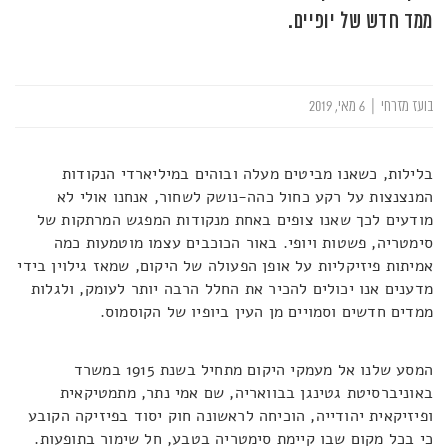
ממד חדש של יופיים.
בועז מזרחי
|
6 מאי, 2019
בלילות, כשאנו מביטים מעלה ובוהים במיליארדי הנקודות
המנצנצות על רקע כחול כהה-נושק לשחור, אנחנו אולי לא
מודעים לכך שאנו צופים באחת מנקודות המפגש המרתקות של
סימטריה, פשטות ויופי. באור הכוכבים עצמו מוטמעות כמה
אמיתות פיזיקליות על אופן הפעולה של היקום, שמאז גילוין בידי
מדענים אנו יכולים להכיר את החלל הרבה יותר לעומק, ולגלות
ממדים חדשים וסמויים מן העין ביופיו של הקוסמוס.
המסע שלנו אל מעמקי היקום מתחיל בשנת 1915 במשרד
באוניברסיטת גטינגן בבוואריה, שם אמי נתר, מתמטיקאית
ופיזיקאית יהודייה, הוכיחה לראשונה חוק יסוד בפיזיקה הקובע
כי בכל מקום שבו קיימת סימטריה בטבע, חל שימור בתופעות.