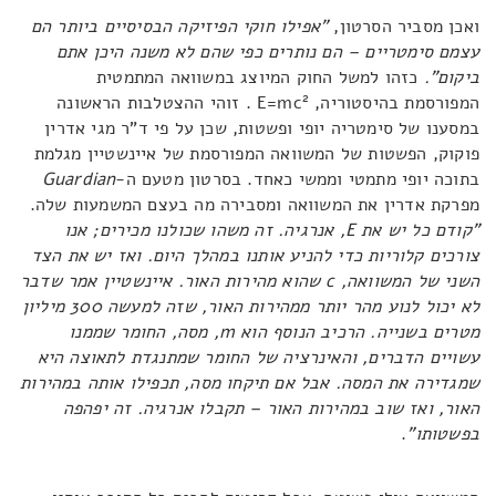
ואכן מסביר הסרטון,
"אפילו חוקי הפיזיקה הבסיסיים ביותר הם
עצמם סימטריים – הם נותרים כפי שהם לא משנה היכן אתם
ביקום".
כזהו למשל החוק המיוצג במשוואה המתמטית
2
המפורסמת בהיסטוריה, E=mc
. זוהי ההצטלבות הראשונה
במסענו של סימטריה יופי ופשטות, שכן על פי ד"ר מגי אדרין
פוקוק, הפשטות של המשוואה המפורסמת של איינשטיין מגלמת
בתוכה יופי מתמטי וממשי כאחד. בסרטון מטעם ה-
Guardian
מפרקת אדרין את המשוואה ומסבירה מה בעצם המשמעות שלה.
"קודם כל יש את
E
, אנרגיה. זה משהו שכולנו מכירים; אנו
צורכים קלוריות כדי להניע אותנו במהלך היום. ואז יש את הצד
השני של המשוואה,
c
שהוא מהירות האור. איינשטיין אמר שדבר
לא יכול לנוע מהר יותר ממהירות האור, שזה למעשה 300 מיליון
מטרים בשנייה. הרכיב הנוסף הוא
m
, מסה, החומר שממנו
עשויים הדברים, והאינרציה של החומר שמתנגדת לתאוצה היא
שמגדירה את המסה. אבל אם תיקחו מסה, תכפילו אותה במהירות
האור, ואז שוב במהירות האור – תקבלו אנרגיה. זה יפהפה
בפשטותו"
.