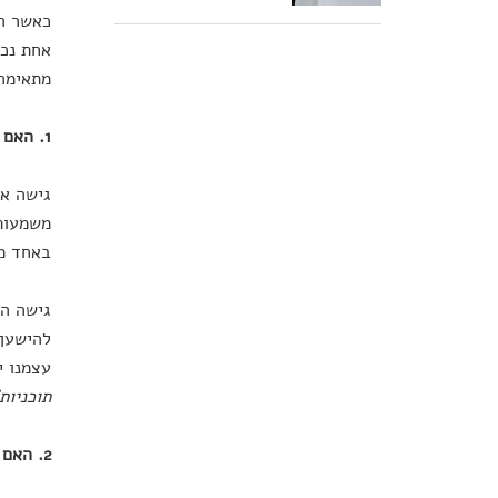
כאשר הי
אחת נכו
מתאימה 
1. האם לחיות כאילו אין מחר – או כאילו זה ימשך לנצח?
גישה אח
משמעות,
באחד מנ
גישה הפ
להישען 
עצמנו י
תוכניות
2. האם אנחנו נשמה עם גוף – או גוף עם נשמה?