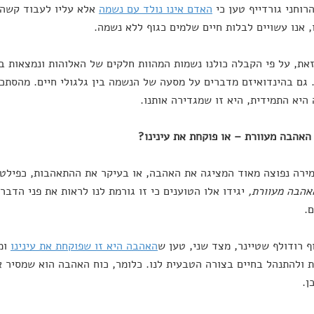
רוחני גורדייף טען כי
האדם אינו נולד עם נשמה
אלא עליו לעבוד קשה ע
, אנו עשויים לבלות חיים שלמים כגוף ללא נשמה.
את, על פי הקבלה כולנו נשמות המהוות חלקים של האלוהות ונמצאות
 גם בהינדואיזם מדברים על מסעה של הנשמה בין גלגולי חיים. מהסתכלו
היא התמידית, היא זו שמגדירה אותנו.
ירה נפוצה מאוד המציגה את האהבה, או בעיקר את ההתאהבות, כפיל
אהבה מעוורת,
יגידו אלו הטוענים כי זו גורמת לנו לראות את פני הדברי
.
ף רודולף שטיינר, מצד שני, טען ש
האהבה היא זו שפוקחת את עינינו
ומ
 ולהתנהל בחיים בצורה הטבעית לנו. כלומר, כוח האהבה הוא שמסיר 
ן.