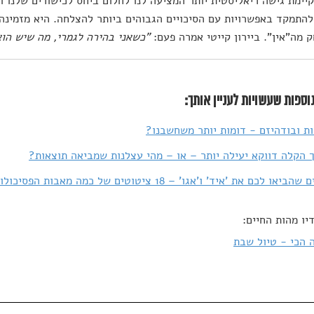
קיימת גישה ריאליסטית יותר המציעה לנו לחלום ביחס לכישורים שלנו 
להתמקד באפשרויות עם הסיכויים הגבוהים ביותר להצלחה. היא מזמינה
 מה"אין". ביירון קייטי אמרה פעם:
"כשאני בהירה לגמרי, מה שיש הוא
וספות שעשויות לעניין אותך:
ות ובודהיזם - דומות יותר משחשבנו?
הקלה דווקא יעילה יותר – או – מהי עצלנות שמביאה תוצאות?
לכם את 'איד' ו'אגו' – 18 ציטוטים של כמה מאבות הפסיכולוגיה המודרנית
יו מהות החיים:
 הכי - טיול שבת