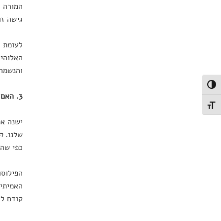
המורה ה
גישה זו
לעומת ז
האלוהי.
והנשמה 
פעל/כבה ניגודיות גבוהה
3. האם האהבה מעוורת – או פוקחת את עינינו?
תג גודל גופן
ישנה אמ
שלנו.
ה
כפי שהם
הפילוסו
האמיתית
קודם לכ