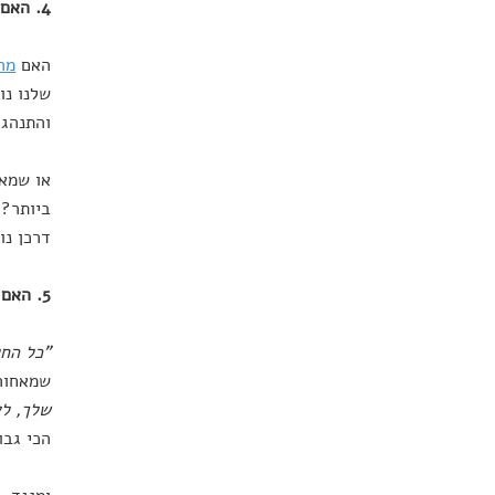
4. האם צמיחה נובעת מעבודה עם חוזקותינו – או מעבודה על חולשותינו?
האם
מר
שלנו נו
והתנהגו
או שמא,
ביותר? 
דרכן נו
5. האם כדאי לחלום בענק – או בגבולות היכולת שלנו?
"כל החל
שמאחורי
שלך, לא
הכי גבו