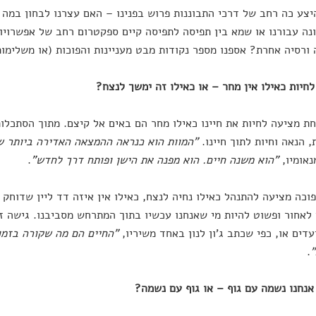
צע כה רחב של דרכי התבוננות פרוש בפנינו – האם עצרנו לבחון במה 
נה עבורנו או שמא בין תפיסה לתפיסה קיים ספקטרום רחב של אפשרויות
ורסיה אחרת? אספנו מספר נקודות מבט מעניינות והפוכות (או משלימות
ת מציעה לחיות את חיינו כאילו מחר הם באים אל קיצם. מתוך הסתכלות 
 הנאה וחיות לתוך חיינו.
"המוות הוא כנראה ההמצאה האדירה ביותר ש
אומיו,
"הוא משנה חיים. הוא מפנה את הישן ופותח דרך לחדש
"
.
וכה מציעה להתנהל כאילו נחיה לנצח, כאילו אין איזה דד ליין שדוחק
לאחור ופשוט להיות מי שאנחנו עכשיו בתוך המתרחש מסביבנו. גישה ז
עדים או, כפי שכתב ג'ון לנון באחד משיריו,
"החיים הם מה שקורה בזמן
"
.