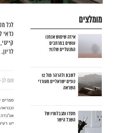
מומלצים
לכל מט
כדאי ל
איזה שימוש אנחנו
קייטי,
עושים במרחבים
המנטליים שלנו?
לדיון.
לשבת ולהרהר מול 12
תום לב-א
נופים ישראליים מעוררי
השראה
ספרים ע
וכנראה 
חסדו ומגבלותיו של
אג'נדה 
השכל הישר
יש רעיו