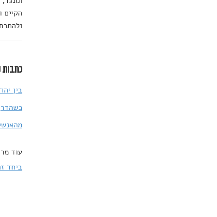
ומנגד, 
הקיים ו
ולהתרחק
כתבות נ
בין יהד
כשהדרך 
מהאנשים שהביאו 
עוד מרד
ביחד זה