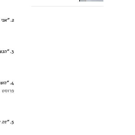
2.
"אני 
3.
"הנצ
4.
"השכ
פרוסט
5.
"זה 