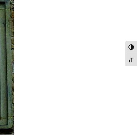
פעל/כבה ניגודיות גבוהה
תג גודל גופן