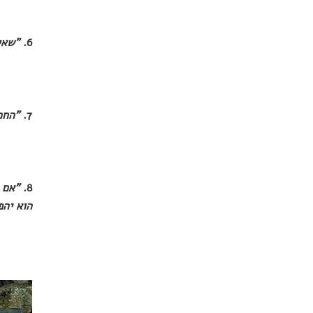
6.
"שאל
7.
"החכ
8.
"אם 
הוא יהפ