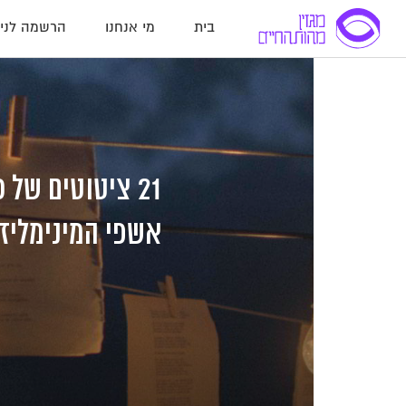
בית
מי אנחנו
הרשמה לניו
לג
לג
לג
תוכן
תוכן
ניווט
21 ציטוטים של
אשפי המינימליזם