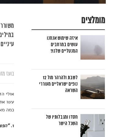
מומלצים
משוררי
במילים
איזה שימוש אנחנו
עיניים 
עושים במרחבים
המנטליים שלנו?
בועז מזר
לשבת ולהרהר מול 12
נופים ישראליים מעוררי
השראה
אולי הד
כמה מאו
חסדו ומגבלותיו של
השכל הישר
1.
"הפצ