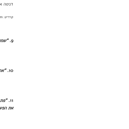
דנטה אליגיירי (1265-1321), מחבר הקומדיה
קרדיט: Bill Perry / Shutterstock.com
9.
"שמו
10.
"אה
11.
"פתג
את הפעו