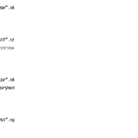
16.
"אמ
17.
"לה
אמרסון
18.
"עננ
השקיעה
19.
"הח