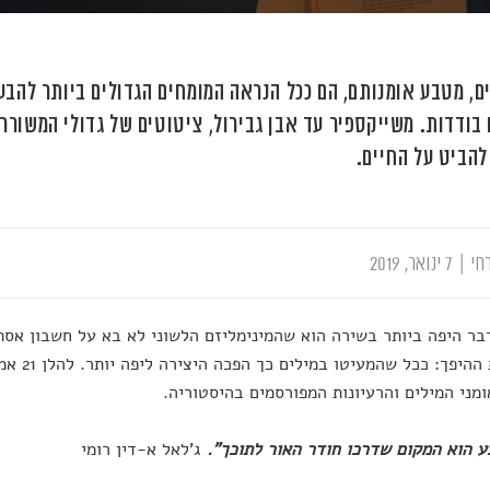
ם, מטבע אומנותם, הם ככל הנראה המומחים הגדולים ביותר להבעת
 בודדות. משייקספיר עד אבן גבירול, ציטוטים של גדולי המשוררי
להביט על החיים.
חי
|
7 ינואר, 2019
בר היפה ביותר בשירה הוא שהמינימליזם הלשוני לא בא על חשבון אס
עשו את ההי
מני המילים והרעיונות המפורסמים בהיסטוריה.
ע הוא המקום שדרכו חודר האור לתוכך".
ג'לאל א-דין רומי