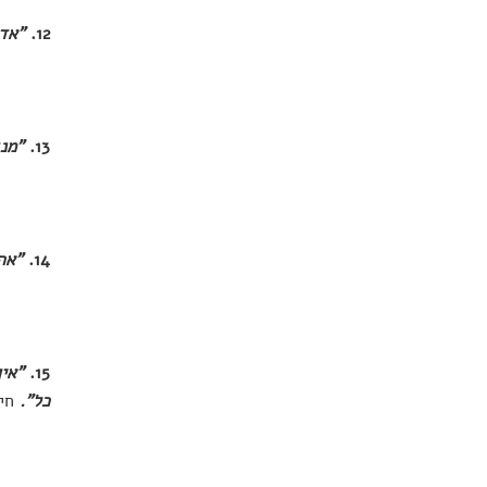
12.
"אדם
13.
"מנ
14.
"אה
15.
"אין
כל".
חי