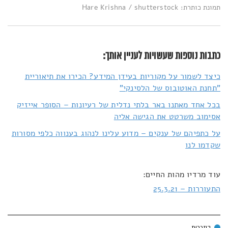
תמונת כותרת: Hare Krishna / shutterstock
כתבות נוספות שעשויות לעניין אותך:
כיצד לשמור על מקוריות בעידן המידע? הכירו את תיאוריית
"תחנת האוטובוס של הלסינקי"
בכל אחד מאתנו באר בלתי נדלית של רעיונות – הסופר אייזיק
אסימוב משרטט את הגישה אליה
על כתפיהם של ענקים – מדוע עלינו לנהוג בענווה כלפי מסורות
שקדמו לנו
עוד מרדיו מהות החיים:
התעוררות – 25.3.21