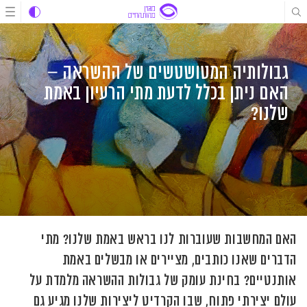
לג
לג
לג
תוכן
תוכן
ניווט
גבולותיה המטושטשים של ההשראה –
האם ניתן בכלל לדעת מתי הרעיון באמת
שלנו?
האם המחשבות שעוברות לנו בראש באמת שלנו? מתי
הדברים שאנו כותבים, מציירים או מבשלים באמת
אותנטיים? בחינת עומק של גבולות ההשראה מלמדת על
עולם יצירתי פתוח, שבו הקרדיט ליצירות שלנו מגיע גם