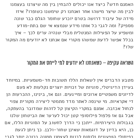
האמנם חדש? כיצד אנו יכולים להבחין בין מה שיצרנו בעצמנו
לבין מה שיצר מישהו אחר ואנחנו רק שימשנו כשופרו? איזו
מידה של עיבוד דרושה בטרם יוכרע שחומר הגלם כבר שונה
מספיק? ומה לגבי כל אותו מידע שנמצא אי שם בתת-מודע
ומשפיע על הפעילות המנטלית מבלי שנהיה ערים לכך – איך
בכלל אפשר לדעת שמשהו מקורי אם אנחנו לא יודעים מה המקור
שלו?
השראה עקיפה – כשאנחנו לא יודעים למי לייחס את המקור
מטבע הדברים אין לשאלות הללו תשובות חד-משמעיות. במיוחד
בעידן הדיגיטלי, סוגיות של זכויות יוצרים נקלעות לא פעם
לדיונים משפטיים ארוכים ומייגעים. וגם אז, בינינו, ההכרעות הן
די אקראיות. מי שינסה לאתר מדד מתמטי ליצירה מקורית צפוי
לנחול אכזבה. אמנם במקרי הקיצון קל לזהות שמדובר בהעתקה,
אבל גם אז פלפול פילוסופי קטן יכול לערער את הביטחון שלנו
בגבולות היצירתיות. ייתכן כי הדרך לחשוב על הסוגיות הללו, אם
כן, היא בדיון על דוגמאות שאינן שחור-ולבן. כך ניתן לגעת
בפיתולי הטיעונים ולנסות לבנות לעצמנו תמונה ברורה יותר לגבי