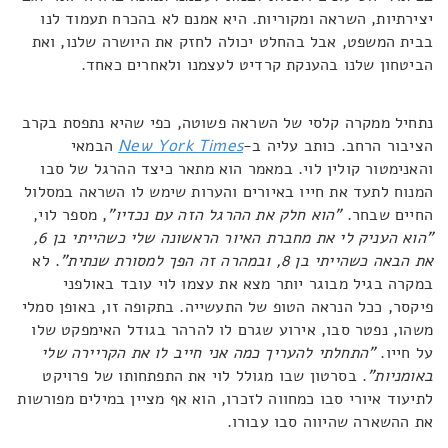
יצירתיות, השראה ומקוריות. היא אמנם לא בהכרח תעמוד לנו
בבית המשפט, אבל בהחלט יכולה לחזק את היושרה שלנו, ואת
הביטחון שלנו בהענקת קרדיט לעצמנו ולאחרים כאחד.
נתחיל ממקרה קלסי של השראה פשוטה, כפי שהיא נתפסת בקרב
הציבור הרחב. כותב עליה ב-
New York Times
הבמאי
והאנימטור קולין לוי. במאמר הוא מתאר כיצד ההרגל של סבו
המנוח לתעד את חייו באיורים והערות שימש לו השראה במסלול
החיים שבחר.
"הוא חלק את ההרגל הזה עם נכדיו"
, מספר לוי,
"הוא העניק לי את מחברת האיור הראשונה שלי כשהייתי בן 6,
את הבאה כשהייתי בן 8, ובמהרה זה הפך למסורת שנתית"
. לא
במקרה בגיל מבוגר יותר מצא את עצמו לוי עובד באולפני
פיקסר, ככל הנראה הטופ של התעשייה. בתקופה זו, באופן סמלי
משהו, נפטר סבו, אירוע שגרם לו להרהר בגודל האימפקט שלו
על חייו.
"התחלתי להעריך כמה אני חייב לו את הקריירה שלי
באומניות"
. בסרטון שבו מגולל לוי את התפתחותו של פרויקט
לתיעוד איורי סבו כמחווה לזכרו, הוא אף מציין במילים מפורשות
את ההשארה שהיווה סבו עבורו.