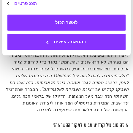
מתעניינים בתחום העולה של אומנות בינה מלאכותית.
הצג פרטים
ג'יימס וינסנט מביא במגזין
The Verge
את תקציר האירועים
לאשר הכול
והמהומה האינטרנטית שפרצה בעקבותיהם. סטודנט צרפתי
המשלים את הדוקטורט שלו בלימוד מכונה הקים יחד עם שניים
מחבריו מיזם בשם
Obvious
שנועד, לדבריהם, לקדם את התחום
בהתאמה אישית
של בינה מלאכותית דרך אומנות. הדרך הטבעית עבורם הייתה
ליצור דיוקן באמצעות אלגוריתם ולעשות לו הרבה יחסי ציבור.
הם בפירוש לא הראשונים שהשתמשו בקוד כדי להדפיס ציור,
אבל הם, כפי שמסביר וינסנט, ניגשו לכל עניין מזווית חדשה:
"חלק מהסיבה להתבלטות של
Obvious
היה הנכונות שלהם
לאמץ נרטיב מסוים לגבי אומנות בינה מלאכותית, כזה שבו הם
העניקו קרדיט על יצירת העבודה לאלגוריתם"
. התברר שהתרגיל
השיווקי הזה עבד מעל המצופה. הדיוקן של בלאמי הכה גלים,
עד שבית המכירות כריסטי'ס הפך אותו ליצירת האומנות
הראשונה של בינה מלאכותית שמועמדת למכירה.
איזה סוג של קרדיט מגיע למקור ההשראה?