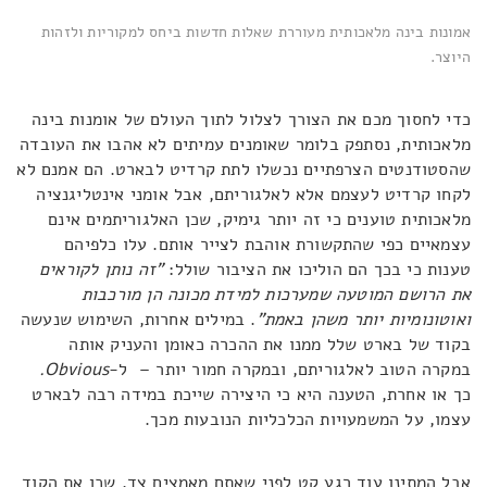
אמונות בינה מלאכותית מעוררת שאלות חדשות ביחס למקוריות ולזהות
היוצר.
כדי לחסוך מכם את הצורך לצלול לתוך העולם של אומנות בינה
מלאכותית, נסתפק בלומר שאומנים עמיתים לא אהבו את העובדה
שהסטודנטים הצרפתיים נכשלו לתת קרדיט לבארט. הם אמנם לא
לקחו קרדיט לעצמם אלא לאלגוריתם, אבל אומני אינטליגנציה
מלאכותית טוענים כי זה יותר גימיק, שכן האלגוריתמים אינם
עצמאיים כפי שהתקשורת אוהבת לצייר אותם. עלו כלפיהם
טענות כי בכך הם הוליכו את הציבור שולל:
"זה נותן לקוראים
את הרושם המוטעה שמערכות למידת מכונה הן מורכבות
ואוטונומיות יותר משהן באמת"
. במילים אחרות, השימוש שנעשה
בקוד של בארט שלל ממנו את ההכרה כאומן והעניק אותה
במקרה הטוב לאלגוריתם, ובמקרה חמור יותר – ל-
Obvious
.
כך או אחרת, הטענה היא כי היצירה שייכת במידה רבה לבארט
עצמו, על המשמעויות הכלכליות הנובעות מכך.
אבל המתינו עוד רגע קט לפני שאתם מאמצים צד, שכן את הקוד