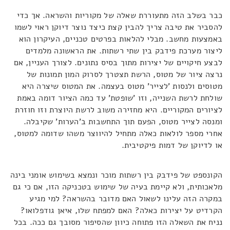
כבר בשלב הזה מתעוררת שאלה של מקוריות והשראה. אך כדי
להסביר את טיבה צריך להבין קצת כיצד נוצר דיוקן ראוי לשמו
באמצעות מחשב. מבלי להלאות בפרטים טכניים, העיקרון הוא
ליצור מערכת פידבק בין שתי רשתות. את הראשונה מלמדים
לבצע חיקויים של יצירות מתוך בסיס נתונים. לצורך העניין, אם
נרצה ציור של מטוס, הרשת תצטרך לסרוק המון תמונות של
מטוסים ולנסות 'לצייר' מטוס בעצמה. את המטוס שיצרה היא
שולחת לרשת השנייה, וזו 'שופטת' עד כמה הציור דומה באמת
לציורים המקוריים. היא מחזירה משוב לרשת היוצרת וזו חוזרת
ומנסה לצייר מטוס, הפעם תוך התחשבות ב'הערות' שקיבלה.
אחרי מספר לולאות כאלה מתחיל להיווצר משהו שדומה למטוס,
או לדיוקן של דמות פיקטיבית.
הקונספט של פידבק בין רשתות מוכר ונמצא בשימוש אומני בינה
מלאכותית, ולא קיימת בעיה של שימוש בטכניקה הזו, אם כי גם
במקרה הזה עלינו לשאול האם מדובר בהשראה? למי מגיע
הקרדיט על יצירות כאלה? האם למפתח שלו, איאן גודפלואו?
נניח את השאלה הזו פתוחה כיוון שהסיפור מסובך גם ככה. בכל