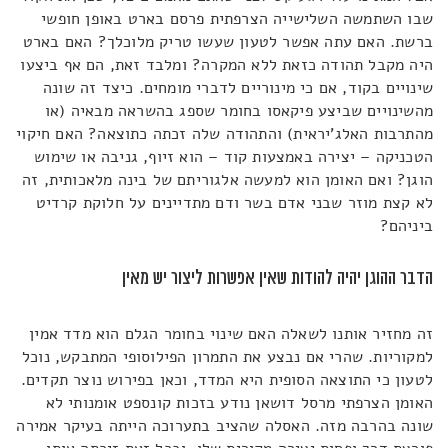
שבו השתמשה השלישייה הצרפתית פרסם בארט באופן חופשי
ברשת. האם עתה אפשר לטעון שעשו טריק מלוכלך? האם בארט
היה מקבל תהודה כזאת ללא המקרה? ומלבד זאת, הם אף ביצעו
שינויים בקוד, אם כי מינוריים לדברי מומחים. כיצד זה שונה
מהשינויים שביצע פיקאסו בחומר שספג בהשראה מבאיה (או
מהתרבות האלג'יראית) והתהודה שלה זכתה כתוצאה? האם חיקוי
הטכניקה – יצירה באמצעות קוד – הוא זיוף, גניבה או שימוש
הוגן? ואם האומן הוא למעשה אלגוריתם של בינה מלאכותית, זה
לא קצת מוזר שבני אדם בשר ודם מתדיינים על חלוקת קרדיט
ביניהם?
הדבר ההוגן יהיה להודות שאין אפשרות ליצור יש מאין
זה מחזיר אותנו לשאלה האם שינוי בחומר הגלם הוא מדד אמין
למקוריות. שהרי אם נבצע את התמרון הפילוסופי המתבקש, נוכל
לטעון כי התוצאה הסופית היא המדד, וכאן בפירוש נוצר תקדים.
האומן הצרפתי מרסל דושאן נודע בזכות קונספט אומנותי לא
שונה בהרבה מזה. האסלה שהציב בתערוכה הייתה בעיקר אמירה