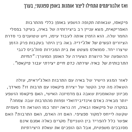
ואז אלגוריתמים התחילו ליצור אומנות באופן ספונטני, בערך
פיקאסו, שבאותה תקופה הושפע באופן כללי מהתרבות
האפריקאית, מצא עניין רב ביצירותיה של באיה, בעיקר בפסלי
החמר שלה. הוא הזמין אותה לעבוד עימו, ויש שטוענים כי סדרת
הציורים
הנשים של אלג'יריה
באה בין היתר בעקבות פרק הזמן
שיצרו יחד. סמואלס מצטט את בית המכירות סות'ביס לגבי
ההשפעה של היוצרת הצעירה על האומן המוערך:
"החיות
התרבותית של באיה שירתה כדם חיים יצירתי עבור פיקאסו"
.
לאור המגע הישיר של באיה עם התרבות האלג'יראית, עולה
השאלה מה טיב הקשר של יצירת פיקאסו עם תרבות זו? מאידך,
מכיוון שהאומנית שאבה גם מדמיונה האישי, האם פיקאסו הושפע
יותר מבאיה כאדם אינדיבידואלי ופחות מהתרבות שבה צמחה?
במקרה של פיקאסו ובאיה, זה נראה יותר כמו השראה חד פעמית
שקשה לייחס למקור ספציפי. האם זה האדם, האם התרבות? האם
אפשר כלל להפריד בין השניים? מקרים כאלה אמנם אינם
מסובכים משפטית, אבל הם הופכים את שאלת היצירתיות