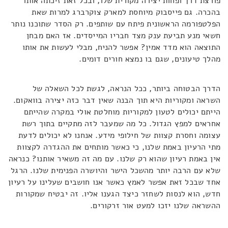
פורצת דרך ופחות יצירה מקורית שלו, ובכל זאת זיכתה אותו
בהכרה. גם פייסבוק מיוחסת למארק צוקרברג למרות שאת
הפלטפורמה הראשונית פיתח עם שותפים. רק הסדר שתוכנו נותר
חשאי מנע תביעת ענק מצד חבריו המייסדים. אז האם מבחן
התוצאה הוא מדד אמין? אפשר להניח, מבלי לעשות את אותו
מהלך טיעונים, שגם בו נמצא חורים דומים.
הדרך הבטוחה ביותר, ככל הנראה, לגשת לכל השאלה של
השראה ומקוריות היא תוך הבנה שאין דבר כזה יצירה בוואקום.
הייתם יכולים לטעון למקוריות מוחלטת אולי במקרה שהייתם
אחראים למפץ הגדול. כל מה שמעבר לזה מתקיים בתוך רשת
עצומה וחסרת קצוות של חילופי מידע. אנחנו לא יכולים לדעת
מתי הרעיון באמת שלנו, כי כאשר מותחים את ההגדרה לקצוות
אין באמת רעיון שהוא רק שלנו. עם מה זה משאיר אותנו? כנראה
שלא עם הרבה יותר מהשכל הישר והיושרה הפנימית שלנו. הרגל
אחד שבכל זאת אפשר לאמץ כאשר אנו חושבים שעלינו על רעיון
חדש, הוא לנסות לשחזר כיצד הגענו אליו. זה יבטיח שמקורות
ההשראה שלנו יזכו למעט אור זרקורים.