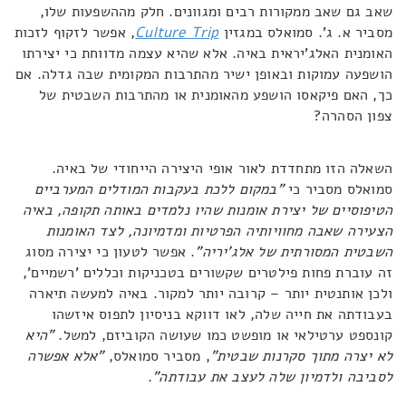
שאב גם שאב ממקורות רבים ומגוונים. חלק מההשפעות שלו,
מסביר א. ג'. סמואלס במגזין
Culture Trip
, אפשר לזקוף לזכות
האומנית האלג'יראית באיה. אלא שהיא עצמה מדווחת כי יצירתו
הושפעה עמוקות ובאופן ישיר מהתרבות המקומית שבה גדלה. אם
כך, האם פיקאסו הושפע מהאומנית או מהתרבות השבטית של
צפון הסהרה?
השאלה הזו מתחדדת לאור אופי היצירה הייחודי של באיה.
סמואלס מסביר כי
"במקום ללכת בעקבות המודלים המערביים
הטיפוסיים של יצירת אומנות שהיו נלמדים באותה תקופה, באיה
הצעירה שאבה מחוויותיה הפרטיות ומדמיונה, לצד האומנות
השבטית המסורתית של אלג'יריה"
. אפשר לטעון כי יצירה מסוג
זה עוברת פחות פילטרים שקשורים בטכניקות וכללים 'רשמיים',
ולכן אותנטית יותר – קרובה יותר למקור. באיה למעשה תיארה
בעבודתה את חייה שלה, לאו דווקא בניסיון לתפוס איזשהו
קונספט ערטילאי או מופשט כמו שעושה הקוביזם, למשל.
"היא
לא יצרה מתוך סקרנות שבטית"
, מסביר סמואלס,
"אלא אפשרה
לסביבה ולדמיון שלה לעצב את עבודתה"
.