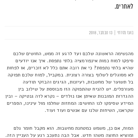
לאחרים.
בועז מזרחי
|
13 נובמבר, 2018
מהנשימה הראשונה שלכם ועד לרגע זה ממש, החושים שלכם
סיפקו למוח כמות אינפורמציה בלתי נתפסת. איך אנו יודעים
שהיא בלתי נתפסת? כי את רובה אתם כלל לא זוכרים, או לפחות
לא מסוגלים לשלוף בצורה רצונית. במקביל, למוח שלכם תפוקה
בל תשוער של מחשבות, רעיונות, הגיגים והבזקי תודעה
מעורפלים. יש להניח שהתפוקה הזו מבוססת על שילוב בין
ההגדרות המובנות שאיתן אנו נולדים – נקרא לזה גנטיקה – ובין
המידע שסיפקו לנו החושים: המחזות שחלפו מול עינינו, הספרים
שקראנו, השיחות שלנו עם אנשים ועוד ועוד.
המוח, אם כן, משמש כמטחנת מחשבות. הוא מקבל חומר גלם
ומוציא החוצה משהו חדש. אבל הבה נתעכב רגע על העניין הזה.