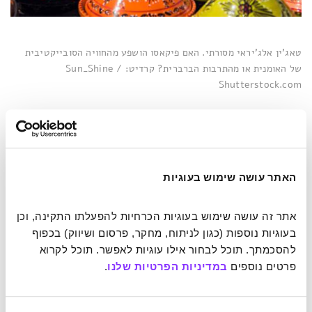
טאג'ין אלג'יראי מסורתי. האם פיקאסו הושפע מהחוויה הסובייקטיבית
של האומנית או מהתרבות הברברית? קרדיט: Sun_Shine /
Shutterstock.com
השראה או העתקה?
ויש סוג חדש של השראה, שהופך את המקרה של פיקאסו ובאיה
למשחק ילדים. טכניקות יצירה הועתקו תמיד, וכשמספיק אנשים
האתר עושה שימוש בעוגיות
חיקו קונספט מסוים, זה נקרא זרם או תנועה אומנותית. במציאות
של היום לא רק אנשים מחקים, גם מחשבים עושים זאת. אם
אתר זה עושה שימוש בעוגיות הכרחיות להפעלתו התקינה, וכן 
התחום של אומנות מתוצרת של אינטליגנציה מלאכותית נראה
בעוגיות נוספות (כגון לניתוח, מחקר, פרסום ושיווק) בכפוף 
לכם שולי וחסר חשיבות, בוודאי תופתעו לגלות שבית המכירות
להסכמתך. תוכל לבחור אילו עוגיות לאפשר. תוכל לקרוא 
היוקרתי כריסטי'ס מציע למכירה דיוקן שיצר מחשב בסכום של
פרטים נוספים 
במדיניות הפרטיות שלנו
.
כעשרת אלפים דולר. הדיוקן, שזכה לשם
אדמונד
בלאמי, עומד
במרכזה של פרשיית זכויות יוצרים שבה מעורבים יזמים,
מתכנתים, קטעי קוד, אומנים דיגיטליים חובבים והרבה מאוד