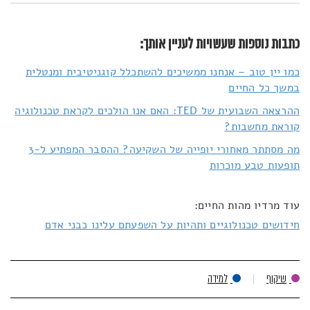
כתבות נוספות שעשויות לעניין אותך:
כמו יין טוב – אנחנו ממשיכים להשתכלל קוגניטיבית ומנטלית
במשך כל החיים
ההרצאה השבועית של TED: האם אנו הולכים לקראת טכנולוגיה
קוראת מחשבות?
מה מסתתר מאחורי יופייה של השקיעה? ההסבר המפתיע ל-3
תופעות טבע מוכרות
עוד מרדיו מהות החיים:
חידושים טכנולוגיים ותהיות על השפעתם עלינו כבני אדם
שיקוף
למידה