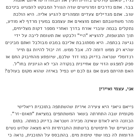
נגיד, שאתם קולטים בזווית העין את הבחורה שראיתם אתמול
בבר. אתם נדרכים ומרגישים שזה הגורל המבקש להפגיש ביניכם
שוב. אתם מגדילים צעדים וממהרים להגיע אליה. היא הולכת
מהר משחשבתם ואתם מוצאים את עצמכם במעין מרדף לא מודע,
נתקלים בכמה עוברי אורח בדרך ואחרי מספר דקות מצליחים,
תוך התנשפות, להוציא "היי" ולבקש את תשומת ליבה על ידי
נגיעה בכתפה. היא מסתובבת אליכם במבט מבולבל ואתם מבינים
שהיא רק ממש דומה לה. אבל ממש. זה יכול להיות גם תייר
רנדומלי שנראה בדיוק כמו דוד שלכם, שיופתע מהחיבוק החם או
ספק למפגש הזוי עם אחיינית בנקודה הכי לא הגיונית בחו"ל.
האם תהיתם פעם אם גם לכם יש כפיל באיזה שהוא מקום בעולם?
אני, עצמי ואיירין
נייאם גיאני היא צעירה אירית שהשתתפה בתוכנית ריאליטי
מקומית שבה התחרתה בשאר המשתתפים במציאת "תאום-זר".
הכוונה היא לאדם שאינה מכירה ושנראה בדיוק כמותה. בתום
שבועיים של חיפושים ברשתות החברתיות היא מצאה שלוש נשים
הדומות לה כמו שתי טיפות מים. בהתבסס על התוכנית, נראה כי