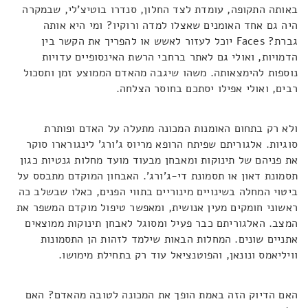
באותה התקופה, עומדת לצד החלון, סנדרו בוטיצ'לי, שבמקרה
היה גם אחד האומנים שאצלו למדה ורוקיו? ומי היא אותה
גברת? Faces יוכל לעזור לאשש או להפריך את הקשר בין
הדמויות, ואולי גם לאתר ברחבי הרשת האינסופיים עדויות
נוספות להימצאותה. משהו שיגבה מהאדם הממוצע זמן ותסכול
רבים, ואולי אפילו יסתכם בחוסר הצלחה.
ולא רק בתחום האומנות המכונה מתעלה על האדם ופותרת
סוגיות. אלגוריתם שפיתח הרופא מריוס ג'ורג' לינגורארו סוקר
את פניהם של תינוקות ומאבחן מבעוד מועד מחלות גנטיות כגון
תסמונת דאון או תסמונת די-ג'ורג'. האבחון המוקדם מתבסס על
ביטוי המחלה בשינויים מינוריים בתווי הפנים, כאלו שבשלב כה
ראשוני חומקים מעין אנושית, ומאפשר טיפול מוקדם המשפר את
המצב. האלגוריתם כבר פעיל ומסוגל לאבחן תינוקות ממוצאים
אתניים שונים. המחלות הבאות שילמד לזהות הן התסמונות
וויליאמס ונונאן, והפוטנציאל עוד רק בתחילת מימושו.
האם הדיוק הזה באמת הופך את המכונה לטובה מהאדם? האם