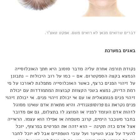
דברים שרואים מכאן לא רואים משם. אפקט טאצ'ר.
באגים במערכת
נקודת תורפה אחרת עליה מדבר סוסוב היא חתך האוכלוסייה
הנמצא בקצה הספקטרום. אם – כמו על רוב היכולות – נתבונן
על זיהוי הפנים כרצף, כאשר האוכלוסייה מתפלגת לאורכו על פי
רמת הדיוק, נמצא בשני הקצוות קבוצות המתמודדות עם יכולת
זיהוי פנים פנומנאלית או עם אי יכולת זיהוי פנים. אי יכולת זיהוי
פנים נקראת גם
פרוסופגנוזיה
והיא מתארת אדם שאינו מסוגל
לזהות אדם העומד לפניו או המוצג לו בתצלום, גם אם מדובר
בחבר משכבר הימים, קרוב משפחה או אפילו הוא עצמו. הראייה
אצל אדם כזה תקינה – הוא יזהה את הפרטים בפרצוף, יוכל
להעיד על צבע השיער ועל עובי השפתיים אבל לא יוכל לחבר