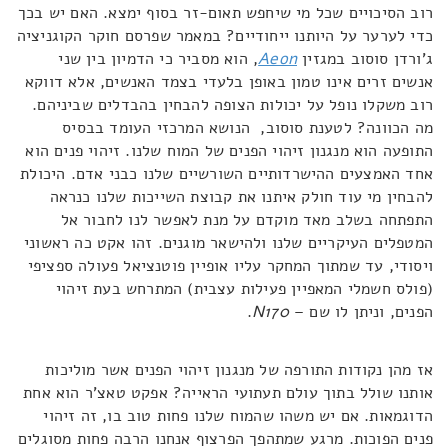
רוב הסיכויים שכל מי שיחפש תאום-זר בסוף ימצא. האם יש בכך
כדי לערער על היותנו ייחודיים? במאמר שפרסם חוקר הקוגניציה
ג'ורדן סוסוב במגזין
Aeon
, הוא מסביר כי הדמיון בין שני
אנשים זרים אינו טמון באופן בלעדי בצמד האנשים, אלא דווקא
רוב משקלו נופל על יכולות הצופה להבחין בהבדלים שביניהם.
מה הכוונה? לטענת סוסוב, הנושא המרכזי העומד בבסיס
התופעה הוא מנגנון זיהוי הפנים של המוח שלנו. זיהוי פנים הוא
אחד האמצעים ההישרדותיים השורשיים שלנו כבני אדם. היכולת
להבחין מי עוד חולק איתנו את קבוצת השייכות שלנו כנראה
התפתחה בשלב מאד מוקדם על מנת לאפשר לנו לחבור אל
המטפלים העיקריים שלנו ולהישאר מוגנים. זהו אקט כה ראשוני
ויסודי, עד שמתוך המחקר עליו אופיין פוטנציאל פעולה ספציפי
(פולס חשמלי המאפיין פעילות עצבית) המתרחש בעת זיהוי
הפנים, וניתן לו שם –
N170
.
אז מהן נקודות התורפה של מנגנון זיהוי הפנים אשר מוליכות
אותנו שולל בתוך עולם תעתועי הראייה? אפקט טאצ'ר הוא אחת
הדוגמאות. אם יש משהו שהמוח שלנו פחות טוב בו, זה זיהוי
פנים הפוכות. מרגע שמתהפך הפרצוף אנחנו הרבה פחות מסוגלים