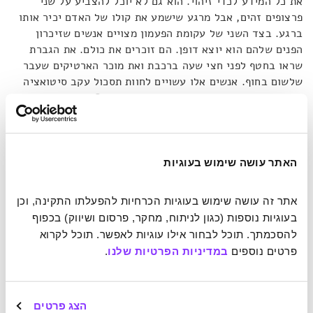
את כל המידע לכדי זיהוי. הוא גם לא יוכל להצביע על שני
פרצופים זהים, אבל מרגע שישמע את קולו של האדם יכיר אותו
ברגע. בצד השני של עקומת הפעמון מצויים אנשים שזיכרון
הפנים שלהם הוא יוצא דופן. הם זוכרים את כולם. את הגברת
שראו בחטף לפני חצי שעה ברכבת ואת מוכר הארטיקים שעבר
שלשום בחוף. אנשים אלו עשויים לחוות תסכול עקב סיטואציה
המוכרת לכולנו – וואי, מאיפה אני מכיר אותו? – רק כזו החוזרת
על עצמה עשרות פעמים ביום.
"רובנו",
מסכם סוסוב,
"נופלים
בנקודה כלשהי באמצע – מסוגלים לזהות בין מאות לאלפי
אנשים, אבל לא כל אדם"
.
האתר עושה שימוש בעוגיות
איך כל זה קשור לנייאם גיאני ולשלוש הכפילות שלה? סוסוב
מסביר כי בעצם אותן נשים אינן כפילות של גיאני – הן אולי
אתר זה עושה שימוש בעוגיות הכרחיות להפעלתו התקינה, וכן 
מזכירות אותה, אך הן אפילו לא באמת דומות מאוד כאשר
בעוגיות נוספות (כגון לניתוח, מחקר, פרסום ושיווק) בכפוף 
מסתכלים על כל פרט בנפרד. מה שהופך אותן לכל כך דומות הוא
להסכמתך. תוכל לבחור אילו עוגיות לאפשר. תוכל לקרוא 
בעיקר החסך שלנו בדיוק. אם היינו שופט במגרש כדורגל,
פרטים נוספים 
במדיניות הפרטיות שלנו
.
מישהו היה צועק מהיציע שפספסנו את שנת הצהריים (ככה זה
נשמע על המגרש, לא?). האם זה מה שקורה לנו גם כאשר אנחנו
מתבוננים בציור המדמה תלת ממד? או באותה רכבת הנראית נעה
הצג פרטים