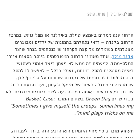
תום לב-ארי בייז
|
18 יוני, 2018
קרחון ענק ממדים באמצע טיילת באירלנד או מפל גועש במרכז
הרחוב בקנדה – ודאי נתקלתם בתמונות של ילדים ומבוגרים
מצטלמים כעומדים על קצה הקרחון או כנסחפים בנהר שיצר
אדגר מולר
, אחד מאומני הרחוב המפורסמים ביותר בסצנת ציורי
התלת-ממד. לפעמים זה ממש לא ייאמן כיצד אומני תעתועי
ראייה מסוגלים להתל במוחנו, ואולי בכלל – לאפשר לו להתל
בנו. מדפוס חוזר ותמים של נקודות שחורות על גבי דף לבן,
שבמבט שני מתגלה כאיור של מייקל ג'קסון, ועד תנועת רכבת
שבדרך פלא נראית באותה המידה נעה לשני כיוונים מנוגדים. לא
בכדי שרים
Green Day
בשירם המוכר
:
Basket Case
“Sometimes I give myself the creeps, sometimes my
.
mind plays tricks on me”
תעתוע מוכר נוסף מחיי היומיום הוא הרגע הזה בדרך לעבודה,