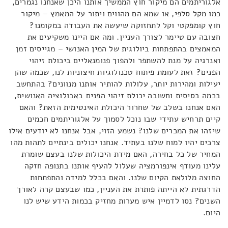
אלגוריתמים הם מיקור חוץ הממשיך אותנו היכן שאנחנו נגמרים,
כמו מקל סלפי, או שמא הם מהווים ויתור על המאמץ – מיקור
חוץ קומפקטי וקל לתחזוקה שיעשה את העבודה במקומנו?
חצובה עם טיימר לצורך העניין. ומה אם היינו משקיעים את
המאמצים בהתפתחות ביולוגית של המין האנושי – מגייסים זמן
ואנרגיה על מנת להשתפר ולהפוך פנומנאליים ביכולת זיהוי
הפנים? זאת לעומת פיתוח טכנולוגיות חיצוניות לנו, שכמה שהן
יעילות ומהירות יותר, עלולות להותיר אותנו מנוונים? בהתחשב
בכמה בסיסית וחשובה יכולת זיהוי הפנים באבולוציה האנושית,
האם אנחנו בשלב של שחרור היכולת האינטימית הזאת? והאם
קיים תרחיש עתידי שבו נוכל לסמוך על אלגוריתמים חכמים
שיזהו את המכרים שלנו? נשמע הזוי, אבל אנחנו לא יודעים אילו
צרכים יהיו למוח שלנו בעתיד. אנחנו יכולים בינתיים לתהות מהו
המחיר של כל בחירה, האם מידת היכולות שלנו בעצם שומרת
עלינו מעודף אינפורמציה שעלול להעיף אותנו בתנופה חזקה
החוצה מלולאת הקיום שלנו. והאם בכלל למידה והתפתחות
הדרגתית לא הייתה פותרת את העניין, כמו שבעצם קרה לאורך
השנים? נסו לדמיין איש מערות מחזיק בכמות הידע שיש לנו
היום.