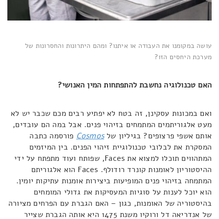
עושה במקומנו את העבודה או איתנו? ומהם היתרונות והחסרונות של
מערכת היחסים הזו?
האם טכנולוגיה נחשבת להתפתחות המין האנושי?
ואם במכונות עסקינן, זה בטח לא יפתיע רבים מכם שכבר יש לא
מעט אלגוריתמים המתמחים בזיהוי פנים. אבל במה הם עובדים,
אותם אשפי פרצופים? בגיליון של
Cosmos
פורסמה כתבה
המסקרת את לבלובי טכנולוגיית זיהוי הפנים. בין המיזמים
המתהווים תוכלו למצוא את Faces, שפותח ועוד מתפתח על ידי
ההיסטוריון לאומנות קונרד רודולף. Faces הוא אלגוריתם
המתמחה בזיהוי פנים המופיעות ביצירות אומנות עתיקות יומין.
הוא יוכל לענות על סוגיות המעסיקות את גדולי המומחים
בהיסטוריה של האומנות, כגון – האם הגברת עם הפרחים מציורה
של אנדריאה דל ורוקיו משנת 1475 היא אותה הגברת שצייר