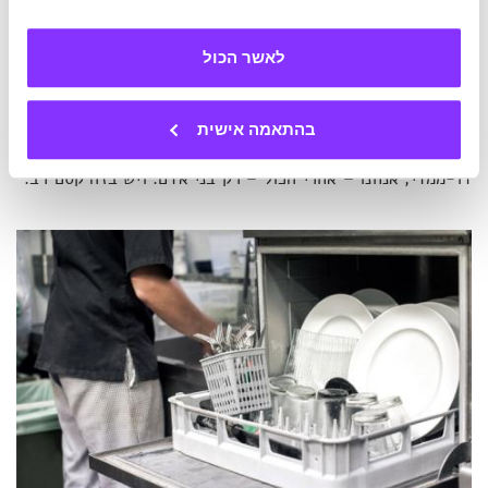
לשני כיוונים מנוגדים בעת ובעונה אחת? בגדול, כן, אם כי
בניואנסים אחרים. המוח שלנו מדהים ביכולתו לחלוש על פני
תחומי עניין ויכולות רחבות בצורה יוצאת מגדר הרגיל, אך הוא
לאשר הכול
אינו מדויק כמו מכונה. וגם הוא, כאשר לא יישן צהריים, יתבלבל
בקלות. בין אם מדובר בהתעלמות מפרטים ובהסתכלות על
התמונה הרחבה, כפי שקורה באפקט טאצ'ר, ובין אם עסקינן
בהתאמה אישית
במספר אלמנטים ויזואליים המשכנעים אותנו בנפח שיש לציור
דו-ממדי, אנחנו – אחרי הכול – רק בני אדם. ויש בזה קסם רב.