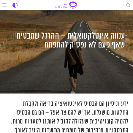
לג
לג
לג
תוכן
תוכן
ניווט
ענווה אינטלקטואלית – ההרגל שמבטיח
שאף פעם לא נפסיק להתפתח
ידע וניסיון הם הבסיס לאינטואיציה בריאה ולקבלת
החלטות מושכלת. אך יש להם צד אפל – הם גם הבסיס
להטיה קוגניטיבית שעלולה להוביל אותנו לטעויות מרות.
התרסקויות מרהיבות של מומחים מתועדות היטב לאורך