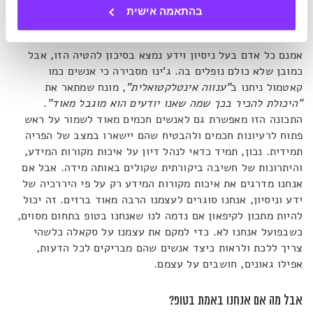
בהתאמה אישית
העבר – והדחף לפעול כך גובר ככל שאנו צוברים יותר ניסיון"
.
אמנם כל אדם בעל ניסיון וידע נמצא בסיכון להטיה הזו, אבל
כמובן שלא כולם נופלים בה. ג'ינו מסבירה כי אנשים כמו
קאטמול ניחנו ב
"ענווה אינטלקטואלית"
, מונח שמתאר את
"היכולת להכיר בכך שמה שאנו יודעים הוא מוגבל מאוד"
.
התכונה הזו מאפשרת גם לאנשים חכמים מאוד לשמור על ראש
פתוח לרעיונות חכמים ולהבטיח שהם יישארו במצב של הפריה
תמידית. נכון, תמיד כדאי לנהל דיון על איכות מקורות המידע,
והיתרונות של חשיבה ביקורתית שקולים באותה מידה. אבל אם
אנחנו מדרגים את איכות מקורות המידע רק על פי היררכיה של
ידע וניסיון, אנחנו סוגרים לעצמנו הרבה מאוד ברזים. זה יכול
להיות מתכון לקיפאון אם נדמה לנו שאנחנו בטופ בתחום מסוים,
כשבפועל אנחנו לא. כדי למקם את עצמנו על סקאלה כלשהי
צריך ללכת ולראות כיצד אנשים שהם מבריקים לכל הדעות,
אפילו גאונים, חושבים על עצמם.
אבל מה אם אנחנו באמת בטופ?