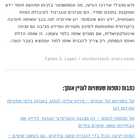
ולא מהכלי שדרכו הגיעו, מה שמתאפשר בזכות תחושת חוסר ידע
שמקננת בתוכם תמיד. הם מבינים שבניגוד לקיבולת המוח
האנושית, ידע הוא אינסופי. יש אירוניה יפה בכך שאותה חשיבה
ביקורתית שמשמשת לסינון מקורות המידע מניבה גם ענווה
אינטלקטואלית, אם מפנים אותה כלפי עצמנו. זו אותה הדלת
ואותו המפתח, רק צריך להכניס אותו לחור שנמצא בעבר השני.
תמונת כותרת: Carlos G. Lopez / shutterstock
כתבות נוספות שעשויות לעניין אותך:
על כתפיהם של ענקים – מדוע עלינו לנהוג בענווה כלפי מסורות
שקדמו לנו
אל תהססו להסס – זה מנגנון קוגניטיבי שנועד לדייק את
הבחירות שאנו עושים בחיים
המוח יעשה הכול כדי להוכיח שאנו צודקים, גם כשאנו טועים –