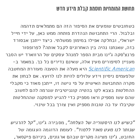
תחושת המומחיות חוסמת קבלת מידע חדש
כשחובשים שומעים את הסיפור הזה הם מתמלאים תדהמה
ובלבול. הרי התחבושת הנהדרת פותחה ממש כאן, על ידי חייל
ישראלי, ובחלקה אפילו במימון ממשלתי. כיצד ייתכן אבסורד
כזה, שאנחנו נהיה בין האחרונים לקבל אותה? לפרופסור
פרנצ'סקה ג'ינו מבית הספר למנהל עסקים של הרווארד יש הסבר
מעניין לסיפורים מעין אלה, שאינם נדירים כל כך. במאמר ב-
Scientific American
היא מעלה את הטענה מעוררת המחשבה
שלפעמים ניסיון וידע עלולים להיות לנו לרועץ. אם לבחון את
מקרה התחבושת האישית על פי גישה זו, ייתכן מאוד כי מקבלי
ההחלטות בצבא לקו בהטיה קוגניטיבית שגרמה להם לחשוב
שהם עשו מספיק וראו מספיק כדי להגיע למסקנה שההחלטות
שקיבלו עד כה טובות מספיק ואין צורך בכל שינוי.
"כשיש לנו היסטוריה של הצלחה"
, מסבירה ג'ינו,
"קל להרגיש
שנותר לנו מעט מאוד ללמוד".
לעומת הדוגמה העגומה של
החובש, ג'ינו מציגה מקרים שבהם ארגונים, ביניהם פיקסאר,