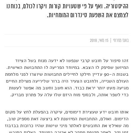
ההיסטוריה. ואף על פי שטעויות קורות ויקרו לכולם, בכוחנו
לצמצם את השפעת סינדרום המומחיות.
בועז מזרחי
|
15 מאי, 2018
זהו סיפור על חובש קרבי שנפשו לא ידעה מנוח בשל הציוד
המיושן שסיפק לו הצבא. במיוחד הפריעה לו התחבושת האישית.
בשנות ה-90 עדיין חילקו לחיילים תחבושות שיוצרו לפני מלחמת
העולם השנייה, ולחובש הצעיר היה ברור שליריעה מצילת החיים
מגיעה מעט יותר יראת כבוד. הוא חשב וחשב מה אפשר לעשות
כדי לשפר אותה, ולבסוף מוח היזם שלו עלה על פתרון מבריק.
אותו חובש ידע שעצירת דימומים, עיקרה בהפעלת לחץ על מקום
הדימום. ואולם, התחבושת המיושנת לא ביצעה זאת מספיק טוב,
מה שאילץ את החובשים לאלתר מיני שיטות שהיו כרוכות בבזבוז
זמן יקר. לאחר תקופת מחקר לא ארוכה במיוחד, הצליח החובש