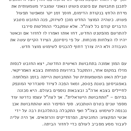
לתכנן תחבושת עם פטנט פשוט וגאוני שמגביר משמעותית את
מידת הלחץ בנקודת הדימום, חוסך זמן יקר ומאפשר תפעול
פשוט. כשהיה המוצר החדש מוכן לשיווק, פנה החובש מטבע
הדברים קודם כל לצה"ל. אלא שמקבלי ההחלטות סירבו
להתרשם מהפטנט החדש, דחו אותו ואמרו לו לחזור אם וכאשר
יהיו לו הצלחות מוכחות. על פי ניסיונם, הציוד הקיים עשה את
העבודה ולא היה צורך דחוף להכניס לשימוש מוצר חדש.
עם המון אמונה בתחבושת האישית החדשה, יצא החובש לנסות
מזלו במקום אחר, והתקבל בזרועות פתוחות בצבא האמריקאי.
טבילת האש המשמעותית של התחבושת הייתה בזמן המלחמה
באפגניסטן בשנת 2003, ומאז הפכה לציוד סטנדרטי המונפק
לחיילים בצבא ארה"ב ובצבאות נוספים בעולם. היא מכונה
בפיהם – "התחבושת הישראלית". אך לצה"ל עצמו נדרשו עוד
מספר שנים בטרם השתכנע. סוף הסיפור הוא שהתחבושת אכן
נכנסה לשימוש בצה"ל ואף התקבלה בהתלהבות רבה על ידי
אנשי המקצוע: החובשים, הפרמדיקים והרופאים. אך היה עליה
לעבור מסע מסביב לעולם כדי לחזור הביתה.