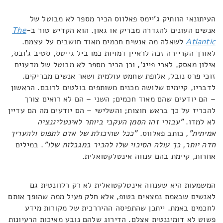
העיתונאי הוותיק ג'יימס פאלווס הכיר מספר לא מבוטל של
אנשים העונים להגדרה מבריק או גאון. הוא הקדיש טור ב-
The
Atlantic
לשאלה מה אנשים חכמים מאוד חושבים על עצמם.
לאורך הקריירה זכה לראיין דמויות כמו ביל גייטס, סטיב ג'ובס,
אילון מאסק, לארי פייג', וכן הכיר מספר לא מבוטל של מדענים
זוכי פרס נובל, אלופת שחמט עולמית ושאר אנשים מבריקים.
לדבריו, קיימים שלושה מכנים משותפים בולטים לרובם. הראשון
– הם יודעים שהם מאוד חכמים; השני – הם לא רואים צורך
להכריז על כך בראש חוצות; והשלישי – הם יודעים מה הם עדיין
לא למדו.
"עבורי זהו הסמן העקבי ביותר לאינטליגנציה
אמיתית"
, כותב פאלווס.
"ככל שהיכולת של אדם לתפוס ולהעריך
חדה יותר, כך עולה הסיכוי שלו להכיר במגבלות שלו"
. במילים
אחרות, קיימת בהם ענווה אינטלקטואלית.
המשמעות היא שענווה אינטלקטואלית לא רק רלוונטית גם
לאנשים שבאמת נמצאים בטופ, אלא חלק פעיל ממה שהופך אותם
לחכמים באמת. ייתכן שהתפיסה ההיררכית של מקורות מידע
פשוט לא דומיננטית אצלם. הדירוג שלהם נובע מאיכות הרעיונות