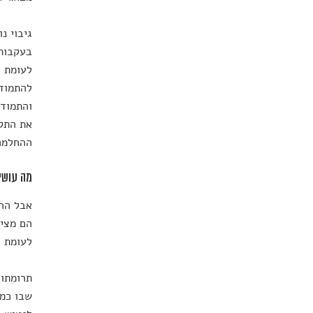
גיבוי נ
בעקבות 
לעומת ח
להתמודד
והתמודד
את התקו
ההחלמה
מה עושי
אבל ההו
הם מציי
לעומת ז
תרומתו 
שבו כמע