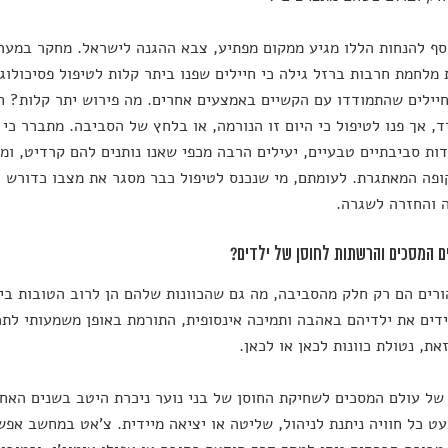
וסף להנחות הללו מגיע ממקום מפתיע, צבא ההגנה לישראל. מחקר במער
מלחמת חרבות ברזל גילה כי חיילים שפנו ביתר קלות לטיפול פסיכולוג
יילים שהתמודדו עם הקשיים באמצעים אחרים. מה פירוש יתר קלות? חי
, אך פנו לטיפול כי היום זו הנורמה, או בלחץ של הסביבה. מתברר כי ל
ות סביבתיים טבעיים, יעילים הרבה מכפי שאנו נותנים להם קרדיט, ו
פה המאתגרת. לעומתם, מי שנכנס לטיפול כבר מסגר את מצבו כדורש 
 והחזרה לשגרה.
ם המסכים והרשתות לחוסן של ילדים?
רים הם רק חלק מהסביבה, מה גם שהכוונות שלהם הן לרוב הטובות בי
דים את ילדיהם באהבה ותמיכה אינסופית, התורמת באופן משמעותי לתכו
את, נטולת כוונות לכאן או לכאן.
של עולם המסכים לשחיקת החוסן של בני נוער ניכרת היטב בשנים האחר
ט כל חוויה ניתנת לניהול, שליטה או יציאה מיידית. צ'אט במחשב אפש