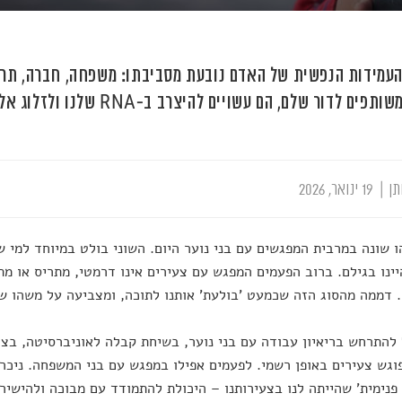
עמידות הנפשית של האדם נובעת מסביבתו: משפחה, חברה, תרבו
ים לדור שלם, הם עשויים להיצרב ב-RNA שלנו ולזלוג אל הדורות הבאים.
תן
|
19 ינואר, 2026
 שונה במרבית המפגשים עם בני נוער היום. השוני בולט במיוחד למי ש
יינו בגילם. ברוב הפעמים המפגש עם צעירים אינו דרמטי, מתריס או מ
דממה מהסוג הזה שכמעט 'בולעת' אותנו לתוכה, ומצביעה על משהו שמר
 להתרחש בריאיון עבודה עם בני נוער, בשיחת קבלה לאוניברסיטה, בצו
וגש צעירים באופן רשמי. לפעמים אפילו במפגש עם בני המשפחה. ניכר 
 פנימית' שהייתה לנו בצעירותנו – היכולת להתמודד עם מבוכה ולהישי