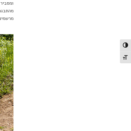
ומסבירה
מהתבגרו
מרשמים 
פעל/כבה ניגודיות גבוהה
תג גודל גופן