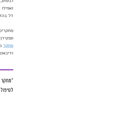
לנטוש, 
ואפילו 
דל בהזד
מחקרים 
תפקידן 
מחקר
כז
ודיכאון.
"מחקר ב
לטיפול 