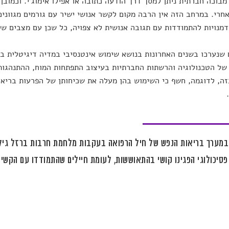
מבוכה חברתית ניתן למסך דרך הודעה כתובה או אפילו אימוג’י. וכמובן 
אחרי. במרחב הזה אין הרבה מקום לקשר אנושי ישיר עם גורמים מגוונים
מנויות להתמודדות עם תגובה אנושית לא צפויה, כל שכן עם מצבים של
שנערכו בשנים האחרונות בנושא שימוש אינטנסיבי במדיה דיגיטלית ב
של הטכנולוגיה והרשתות החברתיות בעיצוב התפתחות המוח, ההתנהגות
ה, לדוגמה, חשף כי השימוש בהן מעלה את שכיחותן של הפרעות בריאו
מערך בריאות הנפש של חיל הרפואה בעקבות מלחמת חרבות ברזל גילה 
פסיכולוגי הפגינו קושי בהתאוששות, לעומת חיילים שהתמודדו עם הקשי