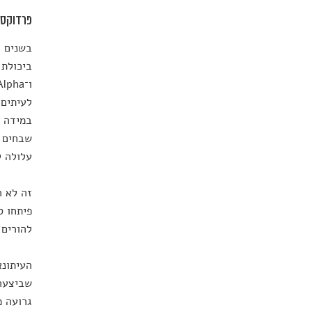
פרדוקס 
בשנים ה
ביכולת 
לעיתים 
במידה ר
שבחים מ
עלולה ל
זה לא ה
פיתחו ס
להורים?
העיתונא
גרועה מ