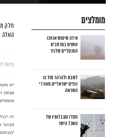
מומלצים
חלק מה
האלה משותפ
איזה שימוש אנחנו
עושים במרחבים
המנטליים שלנו?
דניאל דו
לשבת ולהרהר מול 12
נופים ישראליים מעוררי
יש משהו
השראה
אנחנו ה
משתלט. 
זה יכול
חסדו ומגבלותיו של
השכל הישר
מבוגר פ
'נוכחות