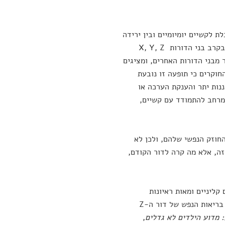
 לקשיים יומיומיים ובין ירידה
שבחן דפוסי הורות בקרב בני הדורות X, Y, Z
לדו בין השנים 1997 ו-2010 – פגיעים יותר מבני הדורות האחרים, ומציגים
וקרים כי תופעה זו נובעת
ננות יתר והענקת הערכה או
 מרחב להתמודד עם קשיים,
חוזק הנפשי שלהם, ולכן לא
זה, אלא מה קרה לדור הקודם,
קליניים ומאות ראיונות
שביצעה עם הורים, ילדים ומומחים בתחומים שונים, שרייבר הגיעה למסקנה כי בריאות הנפש של דור ה-Z
: מדוע הילדים לא גדלים
,