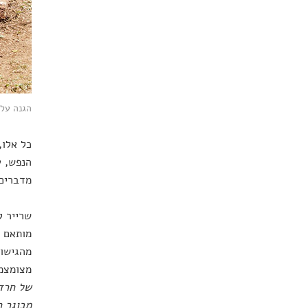
הגנה על הי
כל אלו,
הנפש, ע
מדברים 
שרייר ל
מותאם י
מהגישות
מצומצמ
של חרדה
מבוגר ח