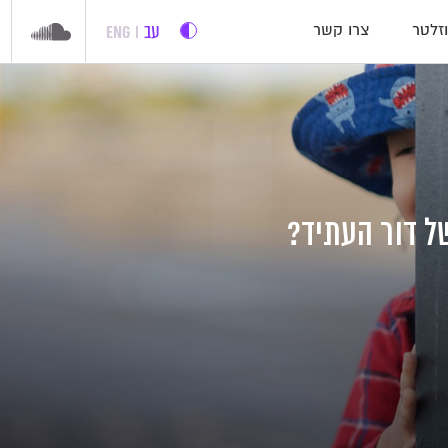
עב
ENG
זלטר
צרו קשר
ל דור העתיד?