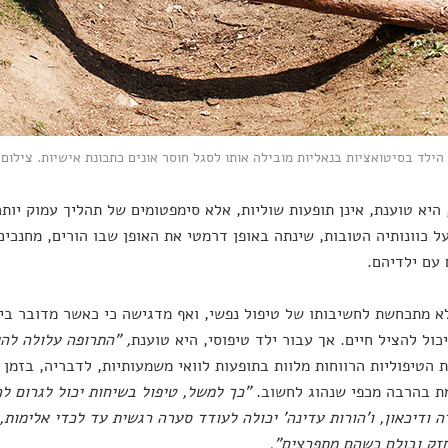
לד בסיטואציות בנאליות מובילה אותו לסגל חוסר אונים כתכונת אישיות. צילום: vgeniiAnd / shutterstock
 היא טוענת, אינן תופעות שוליות, אלא סימפטומים של תהליך עמוק יות
ל כוונותיה הטובות, שינתה באופן דרמטי את האופן שבו הורים, מחנכים
עם ילדיהם.
א מתכחשת לחשיבותו של טיפול נפשי, ואף מדגישה כי כאשר מדובר בי
כול להציל חיים. אך עבור ילד טיפוסי, היא טוענת
, "התרופה עלולה לה
 הטיפוליות הרווחות מלוות בתופעות לוואי משמעותיות, לדבריה, בזמ
ת בהרבה מכפי שנהוג לחשוב.
"כך למשל, טיפול בשיחות יכול לגרום לה
 ודיכאון, ו'הורות עדינה' יכולה לעודד סערה רגשית עד לכדי אלימות
זק ובולם כשהם מתפרצים".