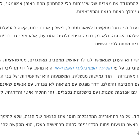
להתמודד עם מצבים של אי־נוחות בלי להתחמק מהם באופן אוטומטי; לח
וחלף כאחת בזעם והתפרצויות.
עוד בני נוער מתקשים לשאת תסכול, כישלון או בדידות, קשה להתעל
שלהם השתנה. ולא רק ברמה הפסיכולוגית המודעת, אלא אולי גם בדפוסי
ים מתחת לפני השטח.
שי הוא העוגן שמאפשר לנו להתאושש ממצבים מאתגרים, מסיטואציות ל
וניים. על פי
האיגוד הפסיכולוגי האמריקאי
הוא מושג על ידי תהליכי הס
 מאתגרות – תוך גמישות מנטלית. המשמעות היא שהעמידות של בני ה
ם הסביבה והעולם, דרך מפגש עם מציאות לא צפויה, עם אנשים שאינם מ
 עם אכזבות קטנות ועם כישלונות נסבלים. זהו תהליך איטי והדרגתי, ל
ד: על פי התיאוריות המקובלות חוסן אינו תוצאה של הגנה, אלא להיפך
 כאשר מוצעות פחות הזדמנויות לחוות תרחישים כאלו, הוא מתקשה להיב
.