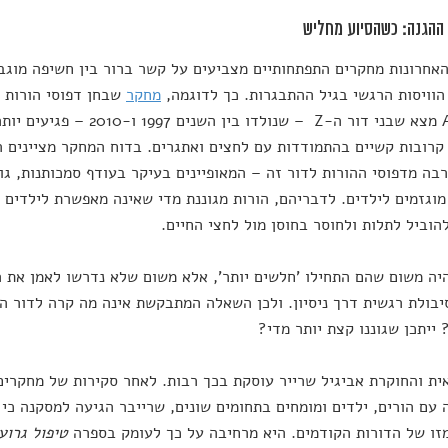
ההגנה: כשהסיוע מחליש
אחרונות מחקרים התפתחותיים מצביעים על קשר ברור בין חשיפה מוגבלת
הוויסות הרגשי בגיל ההתבגרות. כך לדוגמה,
מחקר
ו־Alpha מצא שבני דור ה-Z – שנו
קרובות קשיים בהתמודדות עם לחצים ואתגרים. בדוח המחקר מציינים הח
בה מדפוסי ההורות לדור זה – המאופיינים בעיקר בעודף סמכותנות, גו
וגזמים לילדים. לדבריהם, הורות מגוננת מדי שאינה מאפשרת לילדים
הוביל לתלות ולחוסר בחוסן מול לחצי החיים.
יה משום שהם התחילו 'חלשים יותר', אלא משום שלא נדרשו לאמן את ה
יבולת רגשית דרך ניסיון. ולכן השאלה המתבקשת אינה מה קרה לדור ה
 ייתכן שגוננו קצת יותר מדי?
ית והחוקרת אביגיל שרייר עוסקת בכך רבות. לאחר סקירות של מחקרים 
זו של הדורות הקודמים. היא מרחיבה על כך לעומק בספרה
טיפול גרוע