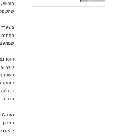
חופשי; 
שהשקט י
כשעוד ו
החוויה 
שמתעצב
חוסן נפ
לחץ קיצ
קשות או
יחסים ע
גבולות,
הכרחי.
ואם לחד
וחיכוך.
להיסדק