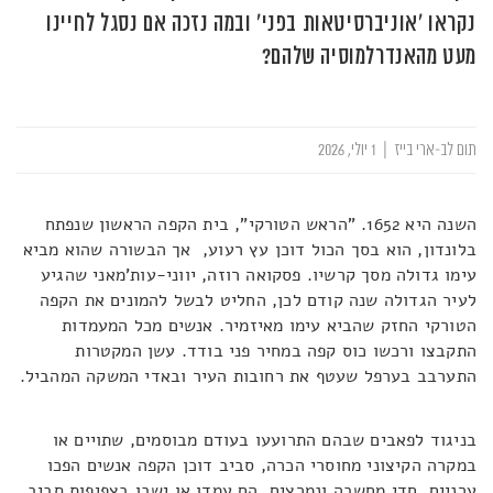
נקראו 'אוניברסיטאות בפני' ובמה נזכה אם נסגל לחיינו
מעט מהאנדרלמוסיה שלהם?
תום לב-ארי בייז
|
1 יולי, 2026
השנה היא 1652. "הראש הטורקי", בית הקפה הראשון שנפתח
בלונדון, הוא בסך הכול דוכן עץ רעוע, אך הבשורה שהוא מביא
עימו גדולה מסך קרשיו. פסקואה רוזה, יווני-עות'מאני שהגיע
לעיר הגדולה שנה קודם לכן, החליט לבשל להמונים את הקפה
הטורקי החזק שהביא עימו מאיזמיר. אנשים מכל המעמדות
התקבצו ורכשו כוס קפה במחיר פני בודד. עשן המקטרות
התערבב בערפל שעטף את רחובות העיר ובאדי המשקה המהביל.
בניגוד לפאבים שבהם התרועעו בעודם מבוסמים, שתויים או
במקרה הקיצוני מחוסרי הכרה, סביב דוכן הקפה אנשים הפכו
ערניים, חדי מחשבה ונמרצים. הם עמדו או ישבו בצפיפות סביב