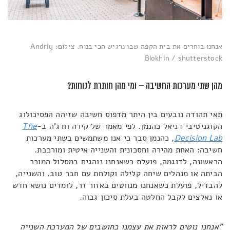
אנחנו בוחרים את בית הקפה שבו נרגיש הכי בנוח. צילום: Andriy
Blokhin / shutterstock
מהן שתי מערכות החשיבה – ומי מהן חותרת לנוחות?
תאי תהודה נובעים בין היתר מדפוס חשיבה שזיהה הפסיכולוג
הקוגניטיבי דניאל כהנמן. לפי מאמר של קירה וורג'ה ב-
The
Decision Lab
, כהנמן סבר כי אנו משתמשים בשתי מערכות
חשיבה: האחת מהירה וחסכונית והשנייה איטית ומורכבת.
הראשונה, לדוגמה, פועלת כשאנחנו נוהגים במסלול המוכר
הביתה או מנהלים שיחה קלילה וקולחת עם חבר טוב. והשנייה,
להבדיל, פועלת כשאנחנו מנווטים באזור זר, לומדים נושא חדש
או נאלצים לקבל החלטה בעלת סיכון גבוה.
"אנחנו נוטים לראות את עצמנו כחושבים של המערכת השנייה