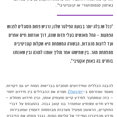
באימון סנסומוטורי או קוגניטיבי"
.
"ככל שנבלה יותר בבועת הפילטר שלנו, נרגיש פחות מסוגלים לפגוש
הפתעות – החל מאנשים בעלי חזות שונה, דרך אורחות חיים אחרים
ועד לדעות מנוגדות. הבשורה המשמחת היא שקלות קוגניטיבית
מתפתחת מהר. בין שמישהו אחר מוליך אותנו לתוכה ובין שאנחנו
בוחרים בה באופן אקטיבי".
להבנה הכללית שחידושים תומכים בבריאות המוח יש גם דקויות.
מאמר שפורסם ב-
Elsevier
מפרט את ההבדלים בין חידוש יחסי
– כזה שמתחבר למידע קיים ומעמיק אותו, ובין חידוש מוחלט –
מידע חדש ומפתיע שמעורר בנו קשב גבוה. בהתבסס על דברי
החוקרים, הראשון מפעיל מערכות מבוססות דופמין שמעבירות
מידע מהזיכרון המיידי אל קליפת המוח, ובכך מחזק את הזיכרון