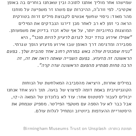
שמישהו אחר מוליך אותנו לתוכה ובין שאנחנו בוחרים בה באופן
אקטיבי. לפי וורג'ה, ההיכרות עם משהו זר משפיעה על מוחנו
מהר מאוד: ניסוי שחשף אנשים לקבוצת מילים זרות בטורקית
הראה כי זמן לא רב לאחר מכן דירגו הנבדקים את המילים
המוצגות כחיוביות יותר, על אף שלא זכרו בדיוק את משמעותן.
"אפילו אירוע בודד יכול לגרום לרעיון להיות מוכר"
, היא
מסבירה ומדגימה דרך האופן שבו אירוע מזעזע הופך שגרתי.
"נניח שמכונית עולה באש במרחק רחוב אחד מהבית שלך. בפעם
הראשונה זה מזעזע. בפעם השנייה שאתה רואה את זה, זה
הרבה פחות מפתיע מהפעם הראשונה שזה קרה"
.
במילים אחרות, היציאה מהסביבה המאלחשת של הנוחות
הקוגניטיבית באמת דומה לפיצוץ של בועה. תוך רגע אחד אנחנו
יכולים לעבור לסטטוס אחר: עוד לא בלונדון של המאה ה-17,
אבל כבר לא על הספה עם משקפי הפילטר. מספיק שנמחק את
היסטוריית ההעדפות ביוטיוב ונתחיל לגלות עולם.
תמונת כותרת: Birmingham Museums Trust on Unsplash