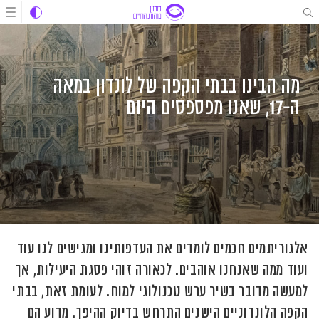
לג
לג
לג
תוכן
תוכן
ניווט
מה הבינו בבתי הקפה של לונדון במאה
ה-17, שאנו מפספסים היום
אלגוריתמים חכמים לומדים את העדפותינו ומגישים לנו עוד
ועוד ממה שאנחנו אוהבים. לכאורה זוהי פסגת היעילות, אך
למעשה מדובר בשיר ערש טכנולוגי למוח. לעומת זאת, בבתי
הקפה הלונדוניים הישנים התרחש בדיוק ההיפך. מדוע הם