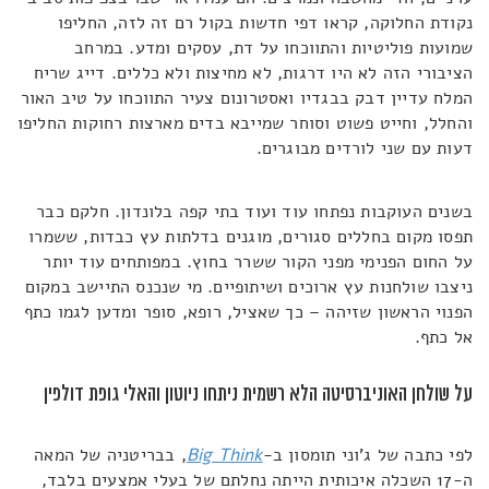
נקודת החלוקה, קראו דפי חדשות בקול רם זה לזה, החליפו
שמועות פוליטיות והתווכחו על דת, עסקים ומדע. במרחב
הציבורי הזה לא היו דרגות, לא מחיצות ולא כללים. דייג שריח
המלח עדיין דבק בבגדיו ואסטרונום צעיר התווכחו על טיב האור
והחלל, וחייט פשוט וסוחר שמייבא בדים מארצות רחוקות החליפו
דעות עם שני לורדים מבוגרים.
בשנים העוקבות נפתחו עוד ועוד בתי קפה בלונדון. חלקם כבר
תפסו מקום בחללים סגורים, מוגנים בדלתות עץ כבדות, ששמרו
על החום הפנימי מפני הקור ששרר בחוץ. במפותחים עוד יותר
ניצבו שולחנות עץ ארוכים ושיתופיים. מי שנכנס התיישב במקום
הפנוי הראשון שזיהה – כך שאציל, רופא, סופר ומדען לגמו כתף
אל כתף.
על שולחן האוניברסיטה הלא רשמית ניתחו ניוטון והאלי גופת דולפין
לפי כתבה של ג'וני תומסון ב-
Big Think
, בבריטניה של המאה
ה-17 השכלה איכותית הייתה נחלתם של בעלי אמצעים בלבד,