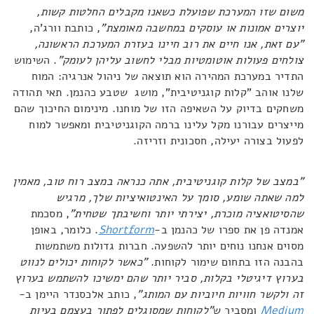
משום שזו המערכת שפועלת כשאנו מקבלים החלטות קשות,
יוצרים אמונות או עוסקים במחשבה מאומצת"
, כותבת וורג'ה,
"עם זאת, אנו חיים את רוב חיינו בעזרת המערכת הראשונה,
צולחים פעולות אוטומטיות מבלי לחשוב עליהן לעומק"
. השימוש
התדיר במערכת המהירה הוא תוצאה של ניהול אנרגיה: המוח
שלנו אוהב "קלות קוגניטיבית", מושג שטבע כהנמן. תאי תהודה
משחקים בדיוק על השאיפה הזו של מוחנו. מינימום החיכוך שהם
מייצרים עבורנו מקל עלינו ברמה הקוגניטיבית ומאפשר למוח
לפעול בצורה יעילה, חסכונית וזריזה.
"במצב של קלות קוגניטיבית, אתה כנראה במצב רוח טוב, מאמין
למה שאתה שומע, סומך על האינטואיציות שלך, מרגיש
שהסיטואציה מוכרת, יצירתי יותר וחשיבתך שטחית"
, מסכמת
אמנדה פן את ספרו של כהנמן ב-
Shortform
. כלומר, באופן
מסוים אנחנו נוחים יותר להשפעה. חברות גדולות משתמשות
בהבנה הזו בתחום שימור לקוחות.
"כאשר לקוחות יכולים לנווט
בערוץ דיגיטלי בקלות, סביר יותר שהם ימשיכו להשתמש בערוץ
זה ולקשר חוויות חיוביות עם המותג"
, כותב אלכסנדר היימן ב-
Medium
ומסביר ש
"לקוחות שמסוגלים לפתור בעצמם בעיות