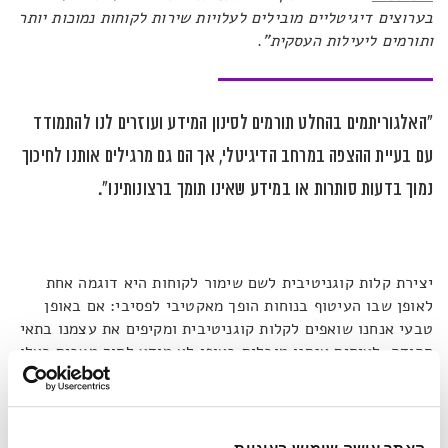
בערוצים דיגיטליים מובילים לעלויות שירות לקוחות נמוכות יותר
ותורמים ליעילות העסקית"
.
"האלגוריתמים בהחלט תורמים לסינון המידע ועוזרים לנו להתמודד
עם בעיית ההצפה במרחב הדיגיטלי, אך הם גם מרגילים אותנו לחיכוך
נמוך בדעות סותרות או במידע שאינו תומך ברצונותינו".
יצירת קלות קוגניטיבית לשם שימור לקוחות היא דוגמה אחת
לאופן שבו העיטוף בנוחות הופך מאקטיבי לפסיבי: אם באופן
טבעי אנחנו שואפים לקלות קוגניטיבית ומקיפים את עצמנו בתאי
תהודה, לעיתים אנחנו מובלים באופן לא מודע לתוך מצבים כאלו
לטובת אינטרסים שונים. או אז, התופעה מחליפה שם.
"
בועת הפילטר
" הוא מונח שטבע אקטיביסט האינטרנט אלי