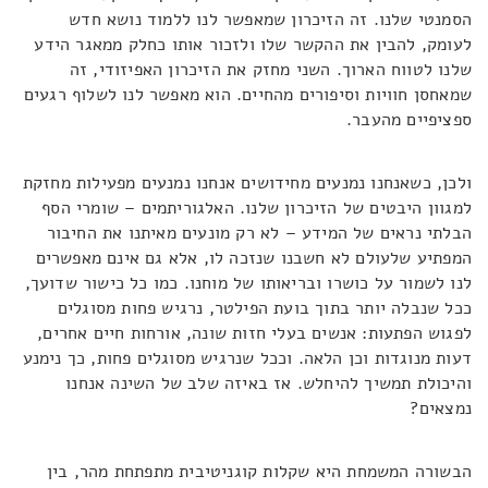
הסמנטי שלנו. זה הזיכרון שמאפשר לנו ללמוד נושא חדש
לעומק, להבין את ההקשר שלו ולזכור אותו כחלק ממאגר הידע
שלנו לטווח הארוך. השני מחזק את הזיכרון האפיזודי, זה
שמאחסן חוויות וסיפורים מהחיים. הוא מאפשר לנו לשלוף רגעים
ספציפיים מהעבר.
ולכן, כשאנחנו נמנעים מחידושים אנחנו נמנעים מפעילות מחזקת
למגוון היבטים של הזיכרון שלנו. האלגוריתמים – שומרי הסף
הבלתי נראים של המידע – לא רק מונעים מאיתנו את החיבור
המפתיע שלעולם לא חשבנו שנזכה לו, אלא גם אינם מאפשרים
לנו לשמור על כושרו ובריאותו של מוחנו. כמו כל כישור שדועך,
ככל שנבלה יותר בתוך בועת הפילטר, נרגיש פחות מסוגלים
לפגוש הפתעות: אנשים בעלי חזות שונה, אורחות חיים אחרים,
דעות מנוגדות וכן הלאה. וככל שנרגיש מסוגלים פחות, כך נימנע
והיכולת תמשיך להיחלש. אז באיזה שלב של השינה אנחנו
נמצאים?
הבשורה המשמחת היא שקלות קוגניטיבית מתפתחת מהר, בין