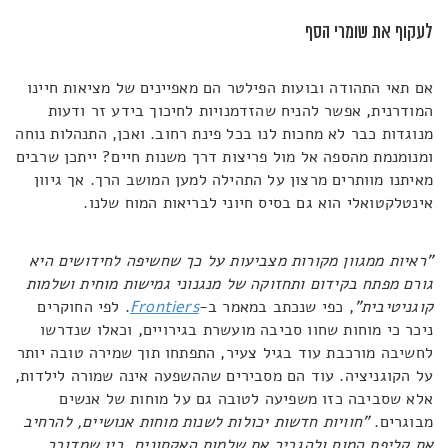
לעקוף את שומרי הסף
אם תאי התהודה ובועות הפילטר הם מאפיינים של מציאות חיינו
המודרנית, אפשר להניח שהזדמנויות לחיכוך בידע זר ודעות
מנוגדות כבר לא מחכות לנו בכל פינת רחוב. ואכן, התנהלות נוחה
ומנומנמת מהספה אל מול פריצות דרך משנות חיים? ייתכן שרבים
מאיתנו מוותרים מרצון על התהילה למען המושב הרך. אך גיוון
אינטלקטואלי הוא גם בסיס חיוני לבריאות המוח שלנו.
"ראיות ממגוון מקורות מצביעות על כך שחשיפה לחידושים היא
גורם מפתח בקידום ותחזוקה של מנגנוני גמישות מוחית ושלמות
קוגניטיבית"
, כפי שנכתב במאמר ב-
Frontiers
. לפי החוקרים
ניכר כי מוחות שחוו סביבה מועשרת בגירויים, וכאלו שנדרשו
לחשיבה מורכבת עוד בגיל צעיר, התפתחו תוך שמירה טובה יותר
על הקוגניציה. עוד הם מסבירים שההשפעה אינה שמורה לילדות,
אלא שסביבה כזו משפיעה לטובה גם על מוחות של אנשים
מבוגרים.
"חוויות חדשות יכולות לשנות מוחות אנושיים, להרחיב
את קליפת המוח ולהגביר את שלמות האקסונים, בין שמדובר