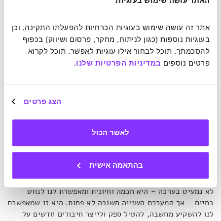
האתר עושה שימוש בעוגיות
פאריסר, והוא מתאר את האופן שבו האלגוריתמים אוספים מידע
על משתמשים ומציגים להם (כלומר, לנו) תוכן שמסתמך על
העדפות העבר שלהם. השיטה ממקסמת ומייעלת את השימוש של
אתר זה עושה שימוש בעוגיות הכרחיות להפעלתו התקינה, וכן 
הגולשים: הם נשארים יותר זמן, נהנים יותר ומרגישים בשליטה.
בעוגיות נוספות (כגון לניתוח, מחקר, פרסום ושיווק) בכפוף 
ואולם, אם הם לא מודעים לעובדה שעולמות תוכן שלמים מודרים
להסכמתך. תוכל לבחור אילו עוגיות לאפשר. תוכל לקרוא 
מעיניהם, הם למעשה מתנהלים בתוך ספקטרום צר של מציאות
פרטים נוספים 
במדיניות הפרטיות שלנו
.
המתחזה לייצוג מלא שלה. בועת הפילטר מבודדת את
המשתמשים בתוך אזורי הנוחות שלהם ומגבילה את אופקיהם
מבלי שיבחינו בכך. האלגוריתמים בהחלט תורמים לסינון המידע
הצג פרטים
ועוזרים לנו להתמודד עם בעיית ההצפה במרחב הדיגיטלי, אך
הם גם מרגילים אותנו לחיכוך נמוך עם דעות סותרות או במידע
שאינו תומך ברצונותינו. בכך, הם כמו מאלחשים את היכולת שלנו
לאשר הכול
לפגוש בשונה.
בהתאמה אישית
באופן מודע ולא מודע, כשאנחנו מבלים בסביבות מוכרות, פיזיות
או וירטואליות, אנחנו מסתמכים על מערכת החשיבה הראשונה.
לא נמעיט בערכה – היא חכמה וחיונית ומאפשרת לנו לנווט
בחיים – אך המערכת השנייה חשובה לא פחות. היא זו שמאפשרת
לנו להשקיע מחשבה, להטיל ספק ולייצר חיבורים חדשים על