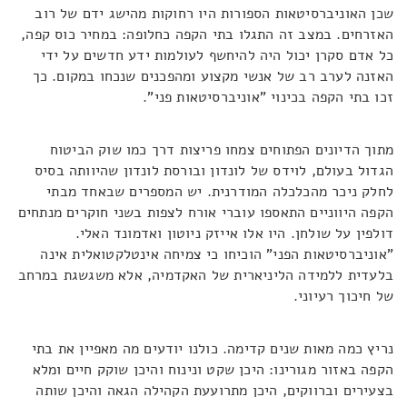
שכן האוניברסיטאות הספורות היו רחוקות מהישג ידם של רוב
האזרחים. במצב זה התגלו בתי הקפה כחלופה: במחיר כוס קפה,
כל אדם סקרן יכול היה להיחשף לעולמות ידע חדשים על ידי
האזנה לערב רב של אנשי מקצוע ומהפכנים שנכחו במקום. כך
זכו בתי הקפה בכינוי "אוניברסיטאות פני".
מתוך הדיונים הפתוחים צמחו פריצות דרך כמו שוק הביטוח
הגדול בעולם, לוידס של לונדון ובורסת לונדון שהיוותה בסיס
לחלק ניכר מהכלכלה המודרנית. יש המספרים שבאחד מבתי
הקפה היווניים התאספו עוברי אורח לצפות בשני חוקרים מנתחים
דולפין על שולחן. היו אלו אייזק ניוטון ואדמונד האלי.
"אוניברסיטאות הפני" הוכיחו כי צמיחה אינטלקטואלית אינה
בלעדית ללמידה הליניארית של האקדמיה, אלא משגשגת במרחב
של חיכוך רעיוני.
נריץ כמה מאות שנים קדימה. כולנו יודעים מה מאפיין את בתי
הקפה באזור מגורינו: היכן שקט ונינוח והיכן שוקק חיים ומלא
בצעירים וברווקים, היכן מתרועעת הקהילה הגאה והיכן שותה