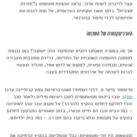
קצר לזיכרון לטווח ארוך. נראה שהמוח משתמש ב
"חזרות
עצביות"
בזמן שאנו שקועים בשרעפים, על מנת לגבש את
חוויותינו לכדי סיפור קוהרנטי.
הארכיטקטורה של השכחה
אך מה במקרה שאנחנו רוצים שהסיפור הזה ישתנה? כאן נכנסת
לתמונה ההשפעה האמנזית של החלימה. נדידת מחשבות מעבירה
אנשים, מבחינה נפשית, למקום או לזמן אחר, תהליך שעשוי
לגרום לשכחה של אירועים המקודדים בעבר.
פרופסור פיטר פ. דלני ועמיתיו מאוניברסיטת צפון קרוליינה ערכו
מחקר
שבו ביקשו ממשתתפים לשנן רשימת מילים ולאחר מכן
הורו לחלקם לחלום בהקיץ (להרהר) על מקום שבו שהו לאחרונה
– כמו הבית שבו הם חיים עכשיו, בזמן שאחרים התבקשו לחלום
בהקיץ על מקומות שלא ביקרו בהם זמן רב – כמו בית ילדותם.
התוצאות היו חד-משמעיות: ככל שהחלימה בהקיץ הרחיקה את