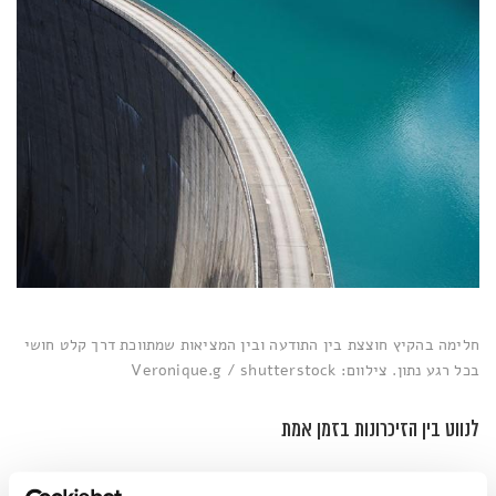
חלימה בהקיץ חוצצת בין התודעה ובין המציאות שמתווכת דרך קלט חושי
בכל רגע נתון. צילוום: Veronique.g / shutterstock
לנווט בין הזיכרונות בזמן אמת
מדעי הקוגניציה מציעים הסבר פיזיולוגי לתופעה. בזמן חלימה