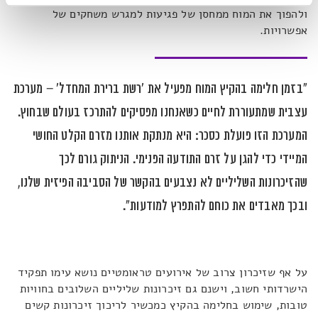
ולהפוך את המוח ממחסן של פגיעות למגרש משחקים של
אפשרויות.
"בזמן חלימה בהקיץ המוח מפעיל את 'רשת ברירת המחדל' – מערכת
עצבית שמתעוררת לחיים כשאנחנו מפסיקים להתרכז בעולם שבחוץ.
המערכת הזו פועלת כסכר: היא מנתקת אותנו מזרם הקלט החושי
המיידי כדי להגן על זרם התודעה הפנימי. הניתוק גורם לכך
שהזיכרונות השליליים לא נצבעים בהקשר של הסביבה הפיזית שלנו,
ובכך מאבדים את כוחם להתפרץ למודעות".
על אף שזיכרון צרוב של אירועים טראומטיים נושא עימו תפקיד
הישרדותי חשוב, וישנם גם זיכרונות שליליים השלובים בחוויות
טובות, שימוש בחלימה בהקיץ כמכשיר לריכוך זיכרונות קשים