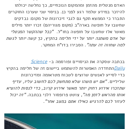
האדם מנטלית מהזמן ומהמקום הנוכחיים, כך נחלשה יכולתו
להיזכר במידע שלמד רגע לפני כן. בניסוי שני שערכו החוקרים
התברר כי הממצא תקף גם לגבי זיכרונות של מקום: נבדקים
שחשבו על חופשה בארה"ב (מקום מגוריהם) זכרו יותר מילים
מאשר אלו שחשבו על חופשה בחו"ל.
"ככל שההקשר המנטלי
של אדם משתנה יותר על ידי חלימה בהקיץ, כך קשה יותר לגשת
למה שחווה זה עתה"
. הסבירו בדו"ח המחקר.
בכתבה שסקרה את הניסויים ופורסמה ב-
Science
Daily
התחדדה האפשרות להשתמש ביישום זה של חלימה בהקיץ
כדי לסייע לאנשים שרוצים לשכוח מטראומה ומזיכרונות
שליליים.
"אם יש משהו שלא מתחשק לכם לחשוב עליו, עדיף
שתזכרו אירוע רחוק יותר מאשר אירוע קרוב, כדי לנסות להוציא
אותו מהראש לזמן מה"
, צוטט פרופסור דלני בכתבה.
"זה יכול
לעזור לכם להרגיש כאילו אתם במצב אחר"
.