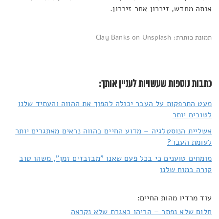
אותה מחדש, זיכרון אחר זיכרון.
תמונת כותרת: Clay Banks on Unsplash
כתבות נוספות שעשויות לעניין אותך:
מעט התרפקות על העבר יכולה להפוך את ההווה והעתיד שלנו
לטובים יותר
אשליית הנוסטלגיה – מדוע החיים בהווה נראים מאתגרים יותר
לעומת העבר?
מומחים טוענים כי בכל פעם שאנו "מבזבזים זמן", משהו טוב
קורה במוח שלנו
עוד מרדיו מהות החיים:
חלום שלא נפתר – הריהו כאגרת שלא נקראה