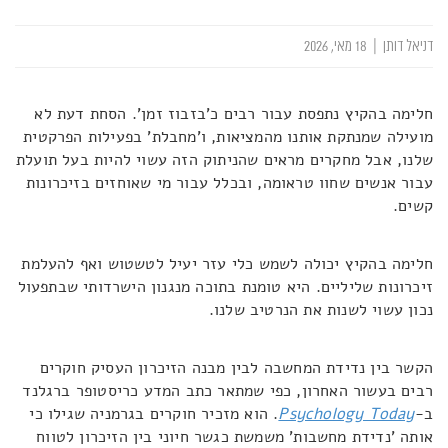
דניאל דותן
|
18 מאי, 2026
חלימה בהקיץ נתפסת עבור רבים כ'בזבוז זמן'. הסחת דעת לא
מועילה שמנתקת אותנו מהמציאות, ו'מחבלת' בפעילות הפרקטית
שלנו, אבל מחקרים מראים שהניתוק הזה עשוי להיות בעל תועלת
עבור אנשים שחוו טראומה, ובכלל עבור מי שאוחזים בזיכרונות
קשים.
חלימה בהקיץ יכולה לשמש כלי עזר יעיל לטשטוש ואף להעלמת
זיכרונות שליליים. היא טומנת בתוכה מנגנון הישרדותי שבתפעול
נכון עשוי לשנות את הנרטיב שלנו.
הקשר בין נדידת המחשבה לבין מבנה הזיכרון העסיק חוקרים
רבים בעשור האחרון, כפי שמתאר כתב המדע כריסטופר ברגלנד
ב-
Psychology Today
. הוא מזכיר חוקרים בגרמניה שגילו כי
אותה 'נדידת מחשבות' משמשת כגשר חיוני בין הזיכרון לטווח