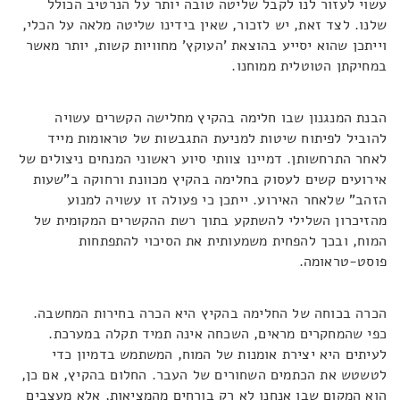
עשוי לעזור לנו לקבל שליטה טובה יותר על הנרטיב הכולל
שלנו. לצד זאת, יש לזכור, שאין בידינו שליטה מלאה על הכלי,
וייתכן שהוא יסייע בהוצאת 'העוקץ' מחוויות קשות, יותר מאשר
במחיקתן הטוטלית ממוחנו.
הבנת המנגנון שבו חלימה בהקיץ מחלישה הקשרים עשויה
להוביל לפיתוח שיטות למניעת התגבשות של טראומות מייד
לאחר התרחשותן. דמיינו צוותי סיוע ראשוני המנחים ניצולים של
אירועים קשים לעסוק בחלימה בהקיץ מכוונת ורחוקה ב"שעות
הזהב" שלאחר האירוע. ייתכן כי פעולה זו עשויה למנוע
מהזיכרון השלילי להשתקע בתוך רשת ההקשרים המקומית של
המוח, ובכך להפחית משמעותית את הסיכוי להתפתחות
פוסט-טראומה.
הכרה בכוחה של החלימה בהקיץ היא הכרה בחירות המחשבה.
כפי שהמחקרים מראים, השכחה אינה תמיד תקלה במערכת.
לעיתים היא יצירת אומנות של המוח, המשתמש בדמיון כדי
לטשטש את הכתמים השחורים של העבר. החלום בהקיץ, אם כן,
הוא המקום שבו אנחנו לא רק בורחים מהמציאות, אלא מעצבים