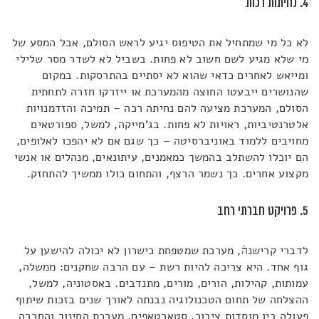
4. נחיתות רכות
לא כל מי שמתחיל את הטיפוס יגיע לראש הסולם, אבל המסע של
מי שלא מגיע לשם חשוב לא פחות. בשביל לא לשדר מסר שלילי
ומייאש לאחרים כדאי שהוא לא יסתיים בהתרסקות. במקום
שהנושרים ייבעטו החוצה מהמערכת או ייזרקו חזרה לתחתית
הסולם, המערכת מציעה להם נחיתה רכה – תמיכה והזדמנויות
אלטרנטיביות, ראויות לא פחות. בג'מייקה, למשל, ספורטאים
מחויבים ללמוד באוניברסיטה – כך שגם אם לא יהפכו לאלופים,
הם יוכלו להשתלב בהמשך כמאמנים, עיתונאים, מנהלים או אנשי
מקצוע אחרים. כך נשמר הרצף, והתחום כולו ממשיך להתחזק.
5. פרויקט חברתי רחב
לדברי קרישנהֿ, מערכת שמטפחת כישרון לא יכולה להישען על
גוף אחד. היא צריכה להיות רשת – עם הרבה שחקנים: ממשלה,
עמותות, קהילות, הורים, מורים, מתנדבים. באסטוניה, למשל,
ההצלחה של תחום הטכנולוגיה נבנתה לאורך שנים בזכות שיתוף
פעולה בין מוסדות ציבור, סטארטאפים, מערכת החינוך והחברה