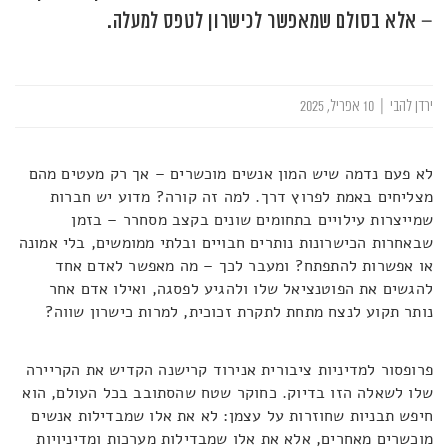
– אלא בסולם שמאפשר לכישרון לטפס למעלה.
ירדן להבי
|
10 אפריל, 2025
לא פעם נדמה שיש המון אנשים מוכשרים – אך רק מעטים מהם
מצליחים באמת לפרוץ דרך. למה זה קורה? מדוע יש חברות
שמייצרות עילויים בתחומים שונים בקצב מסחרר – בזמן
שבאחרות הכישרונות נותרים חבויים ובלתי ממומשים, בלי אמונה
או אפשרות להתפתח? ומעבר לכך – מה מאפשר לאדם אחד
להגשים את הפוטנציאל שלו ולהגיע לפסגה, ואילו אדם אחר
נותר תקוע לנצח מתחת לתקרת זכוכית, למרות כישרון שווה?
פרופסור למדיניות ציבורית אנירוד קרישנה הקדיש את הקריירה
שלו לשאלה הזו בדיוק. כחוקר שטח שהסתובב בכל העולם, הוא
חיפש תבניות שחוזרות על עצמן: לא את אלו שמבדילות אנשים
מוכשרים מאחרים, אלא את אלו שמבדילות מערכות ומדיניויות