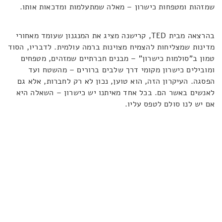
שמזהות ומטפחות כישרון – מאלה שמתעלמות ומדכאות אותו.
בהרצאה מבית TED, קרישנה מציג את המנגנון שעומד מאחורי
מדינות שמצליחות להצמיח מצוינות ברמה עולמית. לדבריו, הסוד
טמון ב"סולמות כישרון" – מבנים חברתיים שמזהים, מטפחים
ומובילים כישרון מקומי דרך שלבים ברורים – מהשטח ועד
הפסגה. העיקרון הזה, הוא טוען, נכון לא רק לחברות, אלא גם
לאנשים באשר הם. בכל אחד מאיתנו יש כישרון – השאלה היא
אם יש לנו סולם לטפס עליו.