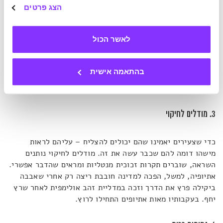
2. סולם שלם וברור
הצג פרטים
אף שלב בסולם אינו חסר או שבור. המערכת צריכה לכלול את כל
לאשר הכול
דרגות ההתקדמות מהחובבני ביותר ועד הרמה המקצוענית,
ולוודא שהמעבר ביניהן ריאלי, ללא כל דילוג או פערים. בדרום
קוריאה, הצלחת שחקניות הגולף נשענת על היררכיה סדורה של
בהתאמה אישית
תחרויות – ממועדונים מקומיים, דרך מסגרות בינוניות, ועד
תחרויות בינלאומיות.
3. מודלים לחיקוי
כדי שצעירים יאמינו שהם יכולים להצליח – עליהם לראות
מישהו דומה להם שכבר עשה את זה. מודלים לחיקוי נותנים
השראה, שוברים תקרות זכוכית מנטליות ומראים שהדבר אפשרי.
אתיופיה, למשל, הפכה למדינה חובבת ריצה רק אחרי שאבבה
ביקילה פרץ את הדרך וזכה במדליית זהב אולימפית לאחר שרץ
יחף. בעקבותיו מאות אתיופים התחילו לרוץ.