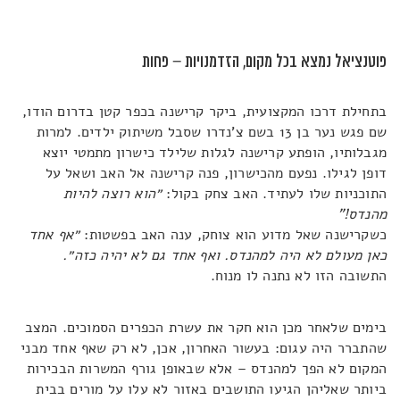
פוטנציאל נמצא בכל מקום, הזדמנויות – פחות
בתחילת דרכו המקצועית, ביקר קרישנה בכפר קטן בדרום הודו,
שם פגש נער בן 13 בשם צ'נדרו שסבל משיתוק ילדים. למרות
מגבלותיו, הופתע קרישנה לגלות שלילד כישרון מתמטי יוצא
דופן לגילו. נפעם מהכישרון, פנה קרישנה אל האב ושאל על
התוכניות שלו לעתיד. האב צחק בקול:
״הוא רוצה להיות
מהנדס!"
כשקרישנה שאל מדוע הוא צוחק, ענה האב בפשטות:
״אף אחד
כאן מעולם לא היה למהנדס. ואף אחד גם לא יהיה כזה״.
התשובה הזו לא נתנה לו מנוח.
בימים שלאחר מכן הוא חקר את עשרת הכפרים הסמוכים. המצב
שהתברר היה עגום: בעשור האחרון, אכן, לא רק שאף אחד מבני
המקום לא הפך למהנדס – אלא שבאופן גורף המשרות הבכירות
ביותר שאליהן הגיעו התושבים באזור לא עלו על מורים בבית