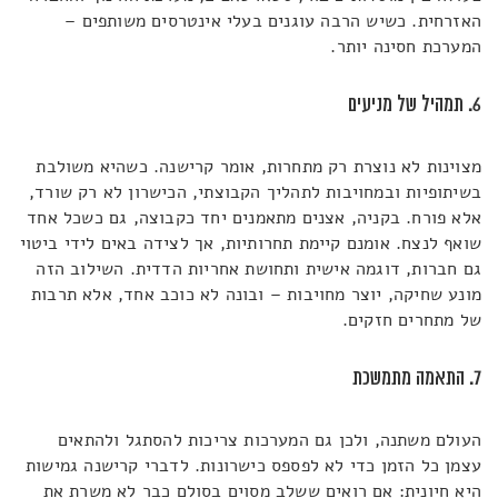
האזרחית. כשיש הרבה עוגנים בעלי אינטרסים משותפים –
המערכת חסינה יותר.
6. תמהיל של מניעים
מצוינות לא נוצרת רק מתחרות, אומר קרישנה. כשהיא משולבת
בשיתופיות ובמחויבות לתהליך הקבוצתי, הכישרון לא רק שורד,
אלא פורח. בקניה, אצנים מתאמנים יחד כקבוצה, גם כשכל אחד
שואף לנצח. אומנם קיימת תחרותיות, אך לצידה באים לידי ביטוי
גם חברות, דוגמה אישית ותחושת אחריות הדדית. השילוב הזה
מונע שחיקה, יוצר מחויבות – ובונה לא כוכב אחד, אלא תרבות
של מתחרים חזקים.
7. התאמה מתמשכת
העולם משתנה, ולכן גם המערכות צריכות להסתגל ולהתאים
עצמן כל הזמן כדי לא לפספס כישרונות. לדברי קרישנה גמישות
היא חיונית: אם רואים ששלב מסוים בסולם כבר לא משרת את