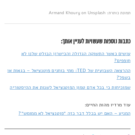
תמונת כותרת: Armand Khoury on Unsplash
כתבות נוספות שעשויות לעניין אותך:
עושים כאשר התשוקה הגדולה והכישרון הבולט שלנו לא
חופפים?
ההרצאה השבועית של TED: מתי בוחנים פוטנציאל – בגאות או
בשפל?
שמוכיחות כי בכל אדם טמון הפוטנציאל לשנות את ההיסטוריה
עוד מרדיו מהות החיים:
המניע – האם יש בכלל דבר כזה ״פוטנציאל לא ממומש״?