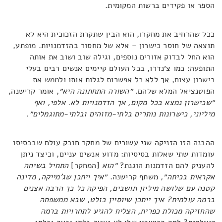
הספר או פקידים ברשות המקומית.
ככל שהרחיב את מחקרו, הוא הבין שתקרת הזכוכית היא לא
תוצאה של חוסר כישרון – אלא של מחסור בהזדמנויות. מופתע,
הוא החל לבדוק אזורים נוספים, וגילה שוב ושוב את אותה
התופעה: כמו צ׳נדרו, בכל העולם קיימים אנשים רבים בעלי
כישרון עצום, אך ללא כל אפשרות לגלות אותו ולממש את
הפוטנציאל המלא שלהם.
״השורה התחתונה היא״
, אומר קרישנה,
״שכישרון נמצא בכל מקום, אך הזדמנויות לא. אלפי, ואף
מיליוני, כישרונות נותרים בלתי-מזוהים ובלתי-מתוגמלים״.
ההבנה הזו הזניקה שני עשורים של מחקר חובק עולם שבבסיסו
עומדות שתי שאלות בסיסיות: מדוע אנשים עניים, וכיצד ניתן
להעניק להם הזדמנות הוגנת?
״הוא
[המחקר]
התחיל בשיחה
אקראית בכיתה״,
משתף קרישנה.
״איך ייתכן שג'מייקה, מדינה
קטנה עם שלושה מיליון תושבים, הפיקה כל כך הרבה אצנים
ברמה עולמית? איך ייתכן שיוסיין בולט, שבא ממשפחה
שהחזיקה מכולת כפרית, הצליח להגיע לתחרויות ברמה