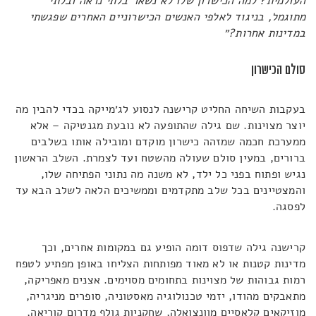
העולמית? למה הכישרון שלו לא נשאר בלתי נראה ובלתי
מתוגמל, בניגוד לאלפי האנשים הכישרוניים האחרים שפגשתי
במדינות אחרות?״
סולם הכישרון
בעקבות השיחה החליט קרישנה לנסוע לג׳מייקה בכדי להבין מה
יוצר מצוינות. שם גילה שהתופעה לא נובעת מגנטיקה – אלא
ממערכת חכמה שמזהה כישרון מוקדם ומובילה אותו בשלבים
ברורים, במעין סולם שעולה מהשטח ועד לצמרת. השלב הראשון
נגיש ופתוח בפני כל ילד, לא משנה מה נתוני הפתיחה שלו,
והמצטיינים בכל שלב מתקדמים וממשיכים הלאה לשלב הבא עד
לפסגה.
קרישנה גילה שדפוס דומה הופיע גם במקומות אחרים, וכך
מדינות קטנות או לא מאוד מפותחות הצליחו באופן מפתיע לטפח
רמות גבוהות של מצוינות בתחומים מסוימים. אצנים מאפריקה,
מתאבקים מהודו, יזמי טכנולוגיה מאסטוניה, סופרים מניגריה,
מוזיקאים קלאסיים מוונצואלה, שחקניות גולף מדרום קוריאה,