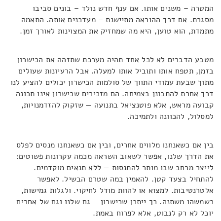
המטרה – משנים אותו. אם ענף חדש נולד – בונים סביבו
מסגרת. אם דרך ההוראה מתיישנת – מעדכנים אותה. התאמה
מתמדת, הוא טוען, היא מה שמחזיק את המצוינות לאורך זמן.
מטבע הדברים לא לכל אחד תהיה מערכת שתזהה את הכישרון
בזמן, תטפח אותו ותוביל אותו למעלה. אבל הרעיונות שעולים
מתוך שבעת עמודי התווך של סולמות הכישרון יכולים להציע לנו
דרך אחרת להתבונן בצמיחה. הם מזכירים שכישרון אינו תכונה
קבועה מראש, אלא פוטנציאל בתנועה — שזקוק להזדמנויות,
למסלול, להכוונה ולתמיכה.
בין אם כשאנחנו מלווים אחרים, ובין אם כשאנחנו מנסים לפלס
את הדרך שלנו, אפשר לשאוב השראה מכמה עקרונות פשוטים:
לייצר מרחב שבו מותר להתנסות — ללא תנאים מוקדמים.
להתחיל בצעד קטן. להאמין במה שטרם הבשיל. לאפשר
אלטרנטיבות. למצוא או להוות מודל לחיקוי. ולגלות גמישות,
כשמשהו משתנה. כך ייתכן שכישרון – גם שלנו וגם של אחרים –
יוכל לא רק לנבוט, אלא לפרוח באמת.