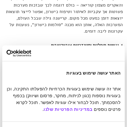
והאקרים מצפון קוריאה – כולם דוגמה לכך שבזכות מערכות
פשוטות אך עקביות לאיתור וטיפוח כישרון, אפשר לייצר תוצאות
יוצאות דופן כמעט מכל מקום. קרישנה גילה שבכל העולם,
המערכות האלה, אותן הוא מכנה ״סולמות כישרון״, נשענות על
עקרונות ליבה דומים.
1. נגישות מוחלטת וסטנדרטים אובייקטיבים
המערכת צריכה להיות פתוחה לכל אחד, בלי קשר לרקע או
לאמצעים. ההזדמנות להשתתף צריכה להיות ריאלית, לא
האתר עושה שימוש בעוגיות
תיאורטית – ולכן יש להסיר מחסומים כמו עלויות, מרחק או
קשרים. כך למשל, מרכזי המוזיקה לילדים בוונצואלה ממוקמים
דווקא בשכונות העניות ביותר. במקביל, נשמרים סטנדרטים
אתר זה עושה שימוש בעוגיות הכרחיות להפעלתו התקינה, וכן 
אובייקטיביים כדי למנוע העדפה או נפוטיזם. בג'מייקה, למשל,
בעוגיות נוספות (כגון לניתוח, מחקר, פרסום ושיווק) בכפוף 
גם אם התחרות מתקיימת על מסלול עפר ובתנאים פשוטים –
להסכמתך. תוכל לבחור אילו עוגיות לאפשר. תוכל לקרוא 
מדידת הזמנים מתבצעת בציוד מקצועי וברמה עולמית. רק
פרטים נוספים 
במדיניות הפרטיות שלנו
.
הכישרון קובע.