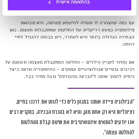
בהתאמה אישית
בוא נלך לעבודה".
עם כמה שהצהרה זו עשויה להישמע פשוטה, היא מבטאת
פילוסופיה כמעט רדיקלית של החלטות שמתקבלות מעצמן. כאן
הבחירה הגדולה ביותר היא לשחרר, ויש בכוחה להוביל לחיי
רווחה.
אם נחזור לעניין הילדים – החלטה המתקבלת מעצמה ונשענת על
רכיבים גנטיים־אבולוציוניים עמוקים – ההיסטוריה מראה כיצד
ניסיון להפוך אותה ל'הכרעה מהונדסת' גובה מחיר כבד.
"הביולוגיה ציידה אותנו במגוון כלים כדי לנווט את דרכנו בחיים.
רציונליות היא רק אחת מהן, והיא לא בהכרח הבכירה. במקרים רבים
אנו יודעים להתאים אינטואיטיבית את שיטת קבלת ההחלטות
להחלטה עצמה".