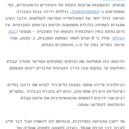
מנשים. ההשפעות ארוכות הטווח של השינויים הדמוגרפיים, כפי
שמפורטות ב-
Investopedia
, כוללות ירידה בכוח העבודה
ושיעור גדול יותר של האוכלוסייה שפרשה לגמלאות. הדבר הציב
אתגרים לצמיחה כלכלית מתמשכת ולרשת הביטחון החברתית. עד
היום נחוות בסין השלכותיה הקשות של התוכנית – מנתוני
הבנק
העולמי
עולה כי 8 שנים לאחר הפסקת התוכנית, ב-2023, עמד
שיעור הפריון בסין על 1.0, מהנמוכים בעולם.
הדוגמה הזו ממחישה את הנזקים המקיפים שמייצר תהליך קבלת
החלטות קר במקום שבו הדרך הטבעית שדברים ייעשו מעצמם.
הביולוגיה ציידה אותנו במגוון כלים כדי לנווט את דרכנו בחיים.
רציונליות היא רק אחת מהן, והיא לא בהכרח הבכירה. במקרים
רבים אנו יודעים להתאים אינטואיטיבית את שיטת קבלת
ההחלטות להחלטה עצמה.
אז ייתכן שהגישה המודרנית, שגורמת לנו להאמין שכל דבר חייב
לעבור דרך טבלת אקסל, נועדה למעשה לתחזק אשליה של