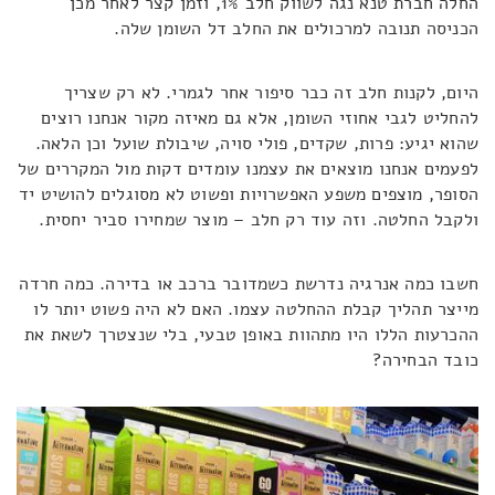
החלה חברת טנא נגה לשווק חלב 1%, וזמן קצר לאחר מכן
הכניסה תנובה למרכולים את החלב דל השומן שלה.
היום, לקנות חלב זה כבר סיפור אחר לגמרי. לא רק שצריך
להחליט לגבי אחוזי השומן, אלא גם מאיזה מקור אנחנו רוצים
שהוא יגיע: פרות, שקדים, פולי סויה, שיבולת שועל וכן הלאה.
לפעמים אנחנו מוצאים את עצמנו עומדים דקות מול המקררים של
הסופר, מוצפים משפע האפשרויות ופשוט לא מסוגלים להושיט יד
ולקבל החלטה. וזה עוד רק חלב – מוצר שמחירו סביר יחסית.
חשבו כמה אנרגיה נדרשת כשמדובר ברכב או בדירה. כמה חרדה
מייצר תהליך קבלת ההחלטה עצמו. האם לא היה פשוט יותר לו
ההכרעות הללו היו מתהוות באופן טבעי, בלי שנצטרך לשאת את
כובד הבחירה?