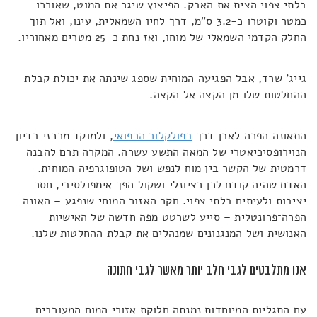
בלתי צפוי הצית את האבק. הפיצוץ שיגר את המוט, שאורכו
כמטר וקוטרו כ-3.2 ס"מ, דרך לחיו השמאלית, עינו, ואל תוך
החלק הקדמי השמאלי של מוחו, ואז נחת כ-25 מטרים מאחוריו.
גייג' שרד, אבל הפגיעה המוחית שספג שינתה את יכולת קבלת
ההחלטות שלו מן הקצה אל הקצה.
התאונה הפכה לאבן דרך
בפולקלור הרפואי
, ולמוקד מרכזי בדיון
הנוירופסיכיאטרי של המאה התשע עשרה. המקרה תרם להבנה
דרמטית של הקשר בין מוח לנפש ושל הטופוגרפיה המוחית.
האדם שהיה קודם לכן רציונלי ושקול הפך אימפולסיבי, חסר
יציבות ולעיתים בלתי צפוי. חקר האזור המוחי שנפגע – האונה
הפרה־פרונטלית – סייע לשרטט מפה חדשה של האישיות
האנושית ושל המנגנונים שמנהלים את קבלת ההחלטות שלנו.
אנו מתלבטים לגבי חלב יותר מאשר לגבי חתונה
עם התגליות המיוחדות נמנתה חלוקת אזורי המוח המעורבים