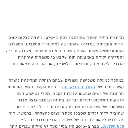
מדיניות הילד האחד שהונהגה בסין ב-1979 נועדה לבלום קצב
גידול אוכלוסין במדינה שהתקרבה למיליארד תושבים. המפלגה
הקומוניסטית עשתה את מה שהורים אינם עושים: חישבה, תכננה
והסדירה ילודה באמצעות חוק שקבע כי משפחות עירוניות
הוגבלו לילד אחד, וכפריות – לשניים, אם הבכורה יוצאת בת.
במהלך למעלה משלושה עשורים שבהם הוחלה המדיניות נוצרה
קשת רחבה של
השלכות רדיקליות
. בטווח הקצר נרשמו הפסקות
הריונות של נשים שנשאו עוברות נקבה, מקרי נטישה, רצח
תינוקות וחטיפות ילודים זכרים. בטווח הבינוני נוצר מבנה
משפחתי של שני הורים וארבעה סבים סביב ילד יחיד – מה
שהוביל לדור ילדים שסבלו מלחץ עצום להצלחה. בהמשך, דור
זה נדרש לשאת לבדו בנטל טיפול בהורים מזדקנים. לפי
Britannica
, כבר ב-2016 היו בסין מעל 33 מיליון גברים יותר