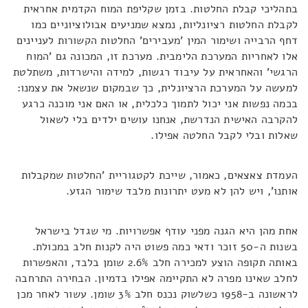
בתהליכי קבלת החלטות. בזמן שקליפת המוח הקדמית אחראית
לקבלת החלטות רציונליות, נמצא שמניעים אבולוציוניים כמו
דחף הרבייה ושימור המין 'מעבירים' החלטות הקשורות לעניינים
אלו לאחריות המערכת הלימבית. מערכת זו, המכונה גם 'המוח
הרגשי' והאחראית על עיבוד רגשות, למידה והישרדות, משתלטת
למעשה על המערכת הרציונלית, כך שבמקום שנשאל את עצמנו:
בכמה נפשות אני יכול לתמוך כלכלית, או האם אני מוכנה כרגע
להקרבה האישית הנדרשת, אנחנו עושים ילדים בלי לשאול
שאלות ובלי לקבל החלטה אפילו.
העמדת צאצאים, כאמור, שייכת לקטגוריית 'החלטות שמקבלות
אותנו', ויש להן לא מעט יתרונות מלבד שימור הגזע.
אחת מהן היא הגנה מפני עודף אפשרויות. מי שגדל בישראל
בשנות ה-50 זוכר ודאי כמה פשוט היה לקנות חלב במכולת.
באותה תקופה הוצע למכירה חלב 2.6% שומן בלבד, והאפשרות
לחלב שאינו מפרה לא התקיימה אפילו בדמיון. הבחירה התרחבה
לראשונה ב-1958 כשלשוק נכנס חלב 3% שומן. עשור לאחר מכן