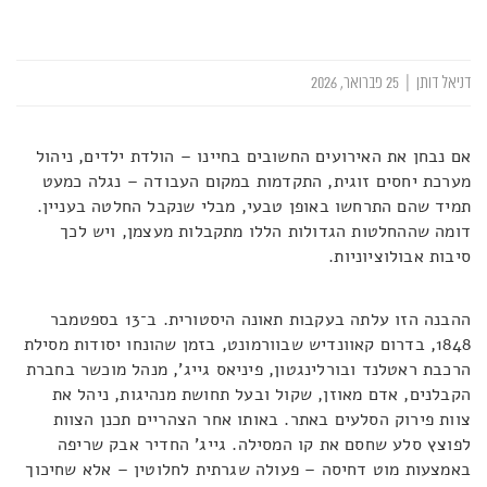
דניאל דותן
|
25 פברואר, 2026
אם נבחן את האירועים החשובים בחיינו – הולדת ילדים, ניהול
מערכת יחסים זוגית, התקדמות במקום העבודה – נגלה כמעט
תמיד שהם התרחשו באופן טבעי, מבלי שנקבל החלטה בעניין.
דומה שההחלטות הגדולות הללו מתקבלות מעצמן, ויש לכך
סיבות אבולוציוניות.
ההבנה הזו עלתה בעקבות תאונה היסטורית. ב־13 בספטמבר
1848, בדרום קאוונדיש שבוורמונט, בזמן שהונחו יסודות מסילת
הרכבת ראטלנד ובורלינגטון, פיניאס גייג', מנהל מוכשר בחברת
הקבלנים, אדם מאוזן, שקול ובעל תחושת מנהיגות, ניהל את
צוות פירוק הסלעים באתר. באותו אחר הצהריים תכנן הצוות
לפוצץ סלע שחסם את קו המסילה. גייג' החדיר אבק שריפה
באמצעות מוט דחיסה – פעולה שגרתית לחלוטין – אלא שחיכוך