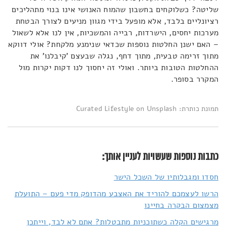
שליטה? כשלוקחים בחשבון שהמוח האנושי אינו בנוי מתהליכים
רציונליים בלבד, אלא מופעל בידי מגוון מניעים לצורך הבטחת
מערכות יחסים, הישרדות, רבייה והמשכיות, אין לנו אלא לשאול
– האם ישנן החלטות נוספות שכדאי שנימנע מלקחת? אולי דווקא
מתוך זרימה טבעית, מתוך דחף, נגלה שבעצם 'קיבלנו' את
ההחלטות הטובות ביותר. ואולי זה יחסוך לנו דקות יקרות מול
המקרר בסופר.
תמונת כותרת: Curated Lifestyle on Unsplash
כתבות נוספות שעשויות לעניין אותך:
חסדו ומגבלותיו של השכל הישר
הרשו לעצמכם להוריד את האצבע מהדופק מדי פעם – התועלת
מצמצום הבקרה בחיינו
מרגישים הקלה כשתוכניות מתבטלות? אתם לא לבד, וייתכן