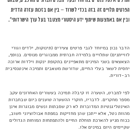
המינים אינטליגנטיים במיוחד ובעלי מבנים חברתיים מורכבים, שבהם
הפרטים תלויים זה בזה בכדי לשרוד – בין אם בזכות עזרה הדדית
ובין אם באמצעות שיתוף ידע היסטורי מצטבר בעל ערך הישרדותי
".
הדבר נכון במיוחד לגבי פרטים צעירים (תינוקות, ילדים וגורי
לווייתנים) שתלויים בלמידה חברתית ממבוגרים מנוסים. בנוסף,
הצאצאים בשני המינים מתאפיינים בתקופת ינקות וילדות ארוכה
יחסית לשאר בעלי החיים, שדורשת משאבים ותמיכה אינטנסיבית
רב-דורית
.
לפי למברט, השערה זו קיבלה תמיכה בעשורים האחרונים עקב
מספר מחקרים. לדבריו, חוקרי ההשערה טוענים כיום שבחברות
האינטליגנטיות המדוברות לא רק שסבתות ונשים מבוגרות אינן
מהוות נטל, אלא ייתכן שהן מחזיקות במפתח אבולוציוני חשוב,
ככוח מניע להארכת תוחלת החיים ולהתפתחות המוחות הגדולים
שקיימים היום במינים אלו
.