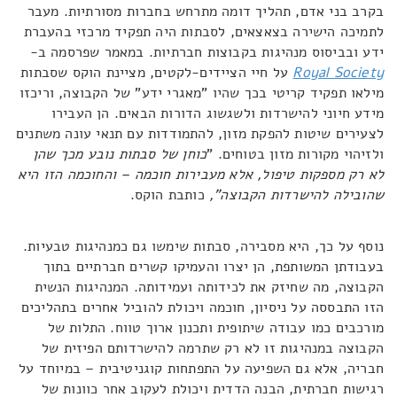
בקרב בני אדם, תהליך דומה מתרחש בחברות מסורתיות. מעבר
לתמיכה הישירה בצאצאים, לסבתות היה תפקיד מרכזי בהעברת
ידע ובביסוס מנהיגות בקבוצות חברתיות. במאמר שפרסמה ב-
Royal Society
על חיי הציידים-לקטים, מציינת הוקס שסבתות
מילאו תפקיד קריטי בכך שהיו
"
מאגרי ידע
"
של הקבוצה, וריכזו
מידע חיוני להישרדות ולשגשוג הדורות הבאים. הן העבירו
לצעירים שיטות להפקת מזון, להתמודדות עם תנאי עונה משתנים
ולזיהוי מקורות מזון בטוחים.
"
כוחן של סבתות נובע מכך שהן
לא רק מספקות טיפול, אלא מעבירות חוכמה – והחוכמה הזו היא
שהובילה להישרדות הקבוצה
",
כותבת הוקס
.
נוסף על כך, היא מסבירה, סבתות שימשו גם כמנהיגות טבעיות.
בעבודתן המשותפת, הן יצרו והעמיקו קשרים חברתיים בתוך
הקבוצה, מה שחיזק את לכידותה ועמידותה. המנהיגות הנשית
הזו התבססה על ניסיון, חוכמה ויכולת להוביל אחרים בתהליכים
מורכבים כמו עבודה שיתופית ותכנון ארוך טווח. התלות של
הקבוצה במנהיגות זו לא רק שתרמה להישרדותם הפיזית של
חבריה, אלא גם השפיעה על התפתחות קוגניטיבית – במיוחד על
רגישות חברתית, הבנה הדדית ויכולת לעקוב אחר כוונות של