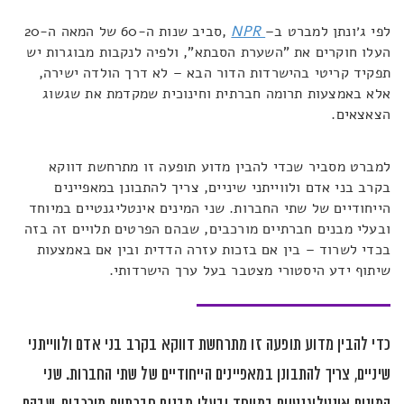
לפי ג׳ונתן למברט
ב
–
NPR
,
סביב שנות ה-60 של המאה ה-20
העלו חוקרים את
"
השערת הסבתא
",
ולפיה לנקבות מבוגרות יש
תפקיד קריטי בהישרדות הדור הבא – לא דרך הולדה ישירה,
אלא באמצעות תרומה חברתית וחינוכית שמקדמת את שגשוג
הצאצאים
.
למברט מסביר שכדי להבין מדוע תופעה זו מתרחשת דווקא
בקרב בני אדם ולווייתני שיניים, צריך להתבונן במאפיינים
הייחודיים של שתי החברות. שני המינים אינטליגנטיים במיוחד
ובעלי מבנים חברתיים מורכבים, שבהם הפרטים תלויים זה בזה
בכדי לשרוד – בין אם בזכות עזרה הדדית ובין אם באמצעות
שיתוף ידע היסטורי מצטבר בעל ערך הישרדותי
.
כדי להבין מדוע תופעה זו מתרחשת דווקא בקרב בני אדם ולווייתני
שיניים, צריך להתבונן במאפיינים הייחודיים של שתי החברות. שני