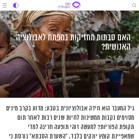
לג
לג
לג
תוכן
תוכן
ניווט
האם סבתות מחזיקות במפתח לאבולוציה
האנושית?
גיל המעבר הוא חידה אבולוציונית בטבע: מדוע בקרב מינים
מסוימים נקבות ממשיכות לחיות שנים רבות לאחר תום
תקופת הפוריות? למעשה זוהי תופעה חריגה למדי
שמאפיינת קומץ יונקים בלבד. "השערת הסבתא" גורסת כי