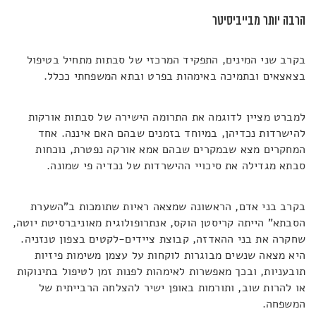
הרבה יותר מבייביסיטר
בקרב שני המינים, התפקיד המרכזי של סבתות מתחיל בטיפול
בצאצאים ובתמיכה באימהות בפרט ובתא המשפחתי ככלל
.
למברט מציין לדוגמה את התרומה הישירה של סבתות אורקות
להישרדות נכדיהן, במיוחד בזמנים שבהם האם איננה. אחד
המחקרים מצא שבמקרים שבהם אמא אורקה נפטרת, נוכחות
סבתא מגדילה את סיכויי ההישרדות של נכדיה פי שמונה
.
בקרב בני אדם, הראשונה שמצאה ראיות שתומכות ב
"
השערת
הסבתא
"
הייתה קריסטן
הוקס, אנתרופולוגית מאוניברסיטת יוטה,
שחקרה את בני ההאדזה, קבוצת ציידים-לקטים בצפון טנזניה.
היא מצאה שנשים מבוגרות לוקחות על עצמן משימות פיזיות
תובעניות, ובכך מאפשרות לאימהות לפנות זמן לטיפול בתינוקות
או להרות שוב, ותורמות באופן ישיר להצלחה הרבייתית של
המשפחה
.