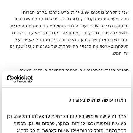
שני מחקרים נוספים שמציין למברט נערכו בקרב חברות
פרה-תעשייתיות בקוויבק ובפינלנד, ומראים גם הם שנוכחות
סבתות מגבירה את שיעור הילודה ומפחיתה את תמותת הילדים.
נמצא שנשים שגרו קרוב לאימותיהן ילדו בממוצע 1.75 ילדים
יותר מאחיותיהן שהתרחקו, ושנוכחות סבתא בגיל 50 עד 75
העלתה ב-30
%
את סיכויי ההישרדות של פעוטות מגיל שנתיים
עד חמש
.
תמיכה פיזית זו מהווה את הבסיס להישרדות הדור הצעיר,
במיוחד כאשר הקבוצה מתמודדת עם אתגרים כמו מחסור
במשאבים או צורך בטיפול מתמשך בצאצאים.
"
כל החלקים האלו
מתחילים להתחבר לפאזל הזה של חיינו
",
מסכמת הוקס
. "
בזכות
סבתות נולדה המשפחה האנושית המודרנית
"
.
האתר עושה שימוש בעוגיות
אתר זה עושה שימוש בעוגיות הכרחיות להפעלתו התקינה, וכן 
בעוגיות נוספות (כגון לניתוח, מחקר, פרסום ושיווק) בכפוף 
להסכמתך. תוכל לבחור אילו עוגיות לאפשר. תוכל לקרוא 