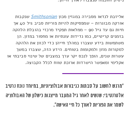
ניסיון וחוכמה שנצברו לאורך חייהן
.
אליזבת לנדאו מסבירה במגזין מכון
Smithsonian
שנקבות
אורקה מבוגרות – שמפסיקות להיות פוריות סביב גיל 40 אך
חיות גם עד גיל 90 – ממלאות תפקיד מרכזי בהובלת הלהקה
בזמנים קריטיים, כמו נדידות עונתיות או מחסור במזון. הן
משתמשות בידע שצברו במהלך חייהן כדי לכוון את הלהקה
למקורות מזון ולמקומות בטוחים. הידע הזה, שצברו במשך
עשרות שנים, הופך לנכס יקר ערך במצבים של שינוי סביבתי או
אקלימי ומאפשר הישרדות ארוכת טווח לכלל הקבוצה
.
"
מרגש לחשוב על סבתות כגיבורות אבולוציוניות, במיוחד נוכח נרטיב
אלטרנטיבי: שנשים לאחר גיל המעבר מייצגות כישלון של האבולוציה
לשמר את הפוריות לאורך כל חיי האישה
".