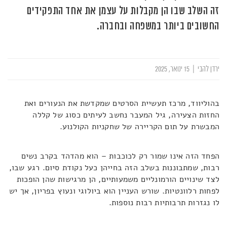
זה השלב שבו הן מקבלות על עצמן את אחד התפקידים
החשובים ביותר במשפחה ובחברה.
ירדן להבי
|
15 ינואר, 2025
בהוליווד, מרכז תעשיית הסרטים
שמקדשת את הנעורים ואת
החזות הצעירה, גיל המעבר נחשב לעיתים כסוג של קללה
המבשרת על תום הקריירה של שחקניות הקולנוע
.
הפחד הזה אינו שמור רק לכוכבות – הוא מהדהד בקרב נשים
רבות, שמתבוננות בשלב הזה בחייהן כעל נקודת סיום
.
רגע שבו,
לצד שינויים הורמונליים משמעותיים, הן מרגישות שהן הופכות
לפחות רלוונטיות.
שורש העניין הוא ביולוגי ונעוץ בפריון, אך יש
לו נגזרות תרבותיות רבות נוספות
.