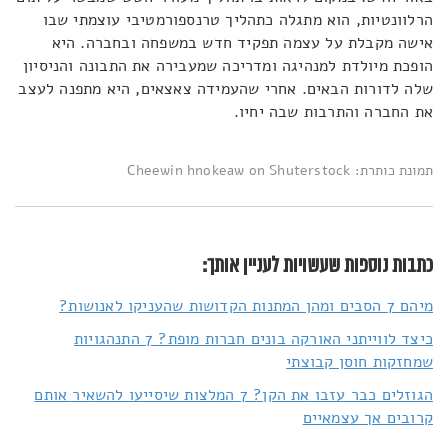
הרלוונטיות, הוא מתגלה
כתהליך טרנספורמטיבי עוצמתי שבו
אישה מקבלת על עצמה תפקיד חדש במשפחה ובחברה. היא
הופכת מיולדת למנהיגה ומדריכה שמעבירה את התבונה והניסיון
שלה לדורות הבאים. אחרי שהעמידה צאצאים, היא מתפנה לעצב
את החברה והתרבות שבה יחיו
.
תמונת כותרת: Cheewin hnokeaw on Shuterstock
כתבות נוספות שעשויות לעניין אותך:
מיהם 7 הסבים ומהן המתנות הקדושות שהעניקו לאנושות?
כיצד לווייתני האורקה בונים חברות מופת? 7 התנהגויות
שמחזקות חוסן קבוצתי
הגוזלים כבר עזבו את הקן? 7 המלצות שיסייעו להשאיר אותם
קרובים אך עצמאיים