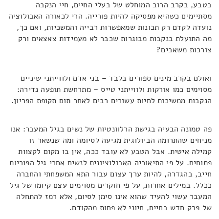
בטבע, בקרב הרוב המוחלט של בעלי החיים, חיי הנקבה
מסתיימים כשהיא מפסיקה להיות פורייה. הרי לכאורה האבולוציה
נועדה לקדם רק תכונות שמאפשרות רבייה והמשכיות, ואם כך,
מה התועלת בנקבות מבוגרות שכבר לא מעמידות צאצאים ורק
צורכות משאבים
?
ואולם בקרב מינים ספורים בלבד – בני אדם ולווייתני שיניים
מסוימים כמו אורקות
ולווייתני טייס – מתרחשת תופעה נדירה:
הנקבות ממשיכות לחיות עשורים רבים לאחר תום תקופת הפריון
.
פה טמונה הבעיה בגישת הרלוונטיות של נשים בגיל המעבר: אנו
מניחים
שהתרומה הביולוגית מגיעה לסיומה ומה שנשאר ז
ו
קמילה איטית. אבל הטבע לא עובד ככה, אין בו מקום לקצוות
פתוחים. על פי התיאוריה האבולוציונית לנשים אחרי גיל הפוריות
חייב, בהגדרה, להיות ערך עצום עבור התא המשפחתי והחברה
ככלל. במילים אחרות, על פי
חוקרים מסוימים עצם קיומו של גיל
המעבר עשוי להעיד שהוא אינו סימן לסיום, אלא רמז להתחלה
של פרק חדש בחיים, חיוני לא פחות מהקודם
.