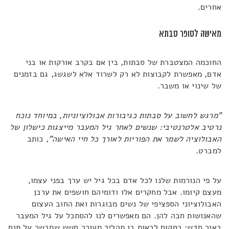
אחרים
.
מאישה לסופר סבתא
החוכמה המצטברת של סבתות, בין אם בקרב אורקות או בני
אדם, מאפשרת לקבוצות לא רק לשרוד אלא לשגשג, גם בזמנים
של שינוי או משבר
.
"
מרגש לחשוב על סבתות כגיבורות אבולוציוניות, במיוחד נוכח
נרטיב אלטרנטיבי: שנשים לאחר גיל המעבר מייצגות כישלון של
האבולוציה לשמר את הפוריות לאורך כל חיי האישה
",
כותב
למברט
.
על פי הנורמות שלנו לכל אדם בכל גיל יש ערך בפני עצמו,
מעצם קיומו. אבל מחקרים אלו ודומיהם חושפים את ערכן
האבולוציוני הספציפי של נשים מבוגרות ואת החוב העצום
שהאנושות חבה להן. הם מאפשרים לנו להסתכל על גיל המעבר
באור חדש
:
במקום לראות בו תהליך מעורר חשש שמבשר על תום