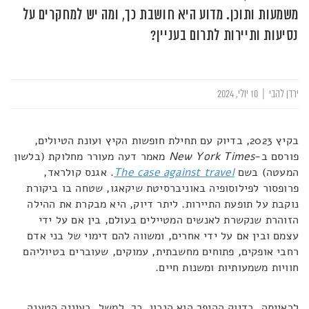
משמעות ותוכן. מדוע היא חושבת כך, ומה יש למחקרים על
נסיעות ותיירות לתרום בעניין?
ירדן להבי
|
10 יולי, 2024
בקיץ 2023, בדיוק עם תחילת חופשות הקיץ ועונת הטיולים,
פורסם ב-
New York Times
מאמר דעה מעורר מחלוקת (בלשון
המעטה) בשם
The case against travel
. אגנס קולראד,
פרופסור לפילוסופיה באוניברסיטת שיקאגו, שטחה בו ביקורת
נוקבת על תופעת התיירות. ליתר דיוק, היא מבקרת את ההילה
הזוהרת שנקשרת לאנשים המטיילים בעולם, בין אם על ידי
עצמם ובין אם על ידי אחרים, ומשווה להם דימוי של בני אדם
רחבי אופקים, פתוחים מחשבתית, עמוקים, שעוברים בטיוליהם
חוויות משמעותיות ומשנות חיים.
לראייתה, בדיוק ההיפך הוא הנכון. כך, למשל, בעיניה הטענה