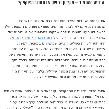
הנוסע המתמיד – מועדון נחשק או תענוג מפוקפק?
אם קריאת השורות האלה מעוררת בכם אי-נוחות ואפילו
אנטגוניזם, אתם לא לבד. תוך ימים ספורים מפרסום המאמר, עלו
לרשת לא מעט מאמרי תגובה שתקפו בחריפות את טענותיה של
קולראד. רבים מהם, כמו אלה של
רוס ברקן
ודייוויד קוגסוול
,
התייחסו לשורת כשלים לוגיים שמופיעים במאמר. למשל,
ציטוטים של הוגי דעות מפורסמים שהוצאו מהקשרם על מנת
להתאים לגישתה של קולראד, הכללה של דעותיה האישיות על
כלל המטיילים בעולם, התמקדות בתיירות שטחית בלבד תוך
התעלמות מסוגים אחרים כמו תיירות התנדבותית, תרבותית,
הרפתקנית ועוד, והצגת תמונה שלילית בלבד של תיירות תוך
התעלמות מוחלטת מהיתרונות האפשריים שלה.
אחרי הכול, מציינים המבקרים, קולראד היא בעצמה 'אשת העולם
הגדול' ומספרת לאורך מאמרה על ביקוריה שלה ביעדים כמו
פריז ואבו דאבי, ומודה כי בכל זאת יש להם ערך מסוים עבור
המטיילים: את הכתבה היא מסיימת באמירה כי
"טיולים זה כיף,