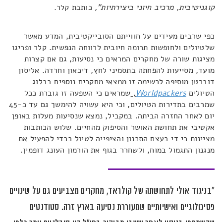
קוגניטיבית, מרכיב חיוני ביצירתיות",
כותבת קלר.
כפי שרבים מעידים על חווייתם הסובייקטיבית, המדע מאשר
שלטיולים ולחופשות תרומה חיובית לרווחה הנפשית. קלר ופריגו
מציגות שורה של מחקרים המראים כי נסיעות, גם אם קצרות
מועד, מסייעות להפחתה בתסמיני לחץ, דיכאון וחרדה. אליסון
דוברטן מוסיפה לרשימה זו ממצאי מחקרים נוספים בבלוג
הטיולים
Worldpackers
,
שמראים כי השפעה זו גוברת ככל
שמרבים בתדירות הטיולים, וכי היא עשויה להימשך גם עד כ-45
יום לאחר החזרה הביתה. במקביל, נמצא שנסיעות מעלות באופן
אקטיבי את תחושת האושר והסיפוק מהחיים. שלוש הכותבות
מציינות כי די בעצם התכנון והציפייה לטיול בכדי להפעיל את
מנגנון התגמול במוח, ולשחרר בגוף את הורמון העונג דופמין.
"בניגוד אולי לתחושתה של קולראד, מחקרים מצביעים גם על שינויים
פסיכולוגיים ואישיותיים שמעוררת נסיעה בארץ זרה. סטודנטים