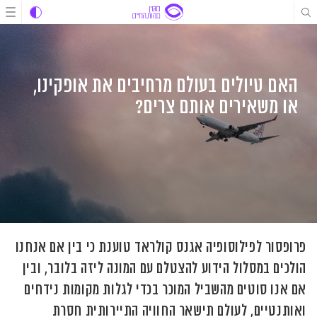
לג
לג
לג
תוכן
תוכן
ניווט
האם טיולים בעולם מרחיבים את אופקינו,
או משאירים אותם צרים?
פרופסור לפילוסופיה אגנס קולראד טוענת כי בין אם אנחנו
הולכים במסלול הידוע להצטלם עם המונה ליזה בלובר, ובין
אם אנו סוטים מהשביל המוכר בכדי לגלות מקומות נידחים
ואותנטיים, לעולם תישאר החוויה התיירותית חסרת