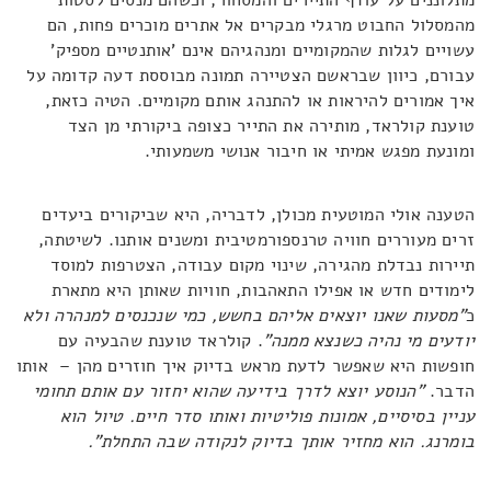
מתלוננים על עודף התיירים והמסחור, וכשהם מנסים לסטות
מהמסלול החבוט מרגלי מבקרים אל אתרים מוכרים פחות, הם
עשויים לגלות שהמקומיים ומנהגיהם אינם 'אותנטיים מספיק'
עבורם, כיוון שבראשם הצטיירה תמונה מבוססת דעה קדומה על
איך אמורים להיראות או להתנהג אותם מקומיים. הטיה כזאת,
טוענת קולראד, מותירה את התייר כצופה ביקורתי מן הצד
ומונעת מפגש אמיתי או חיבור אנושי משמעותי.
הטענה אולי המוטעית מכולן, לדבריה, היא שביקורים ביעדים
זרים מעוררים חוויה טרנספורמטיבית ומשנים אותנו. לשיטתה,
תיירות נבדלת מהגירה, שינוי מקום עבודה, הצטרפות למוסד
לימודים חדש או אפילו התאהבות, חוויות שאותן היא מתארת
כ
"מסעות שאנו יוצאים אליהם בחשש, כמי שנכנסים למנהרה ולא
יודעים מי נהיה כשנצא ממנה"
. קולראד טוענת שהבעיה עם
חופשות היא שאפשר לדעת מראש בדיוק איך חוזרים מהן – אותו
הדבר.
"הנוסע יוצא לדרך בידיעה שהוא יחזור עם אותם תחומי
עניין בסיסיים, אמונות פוליטיות ואותו סדר חיים. טיול הוא
בומרנג. הוא מחזיר אותך בדיוק לנקודה שבה התחלת".