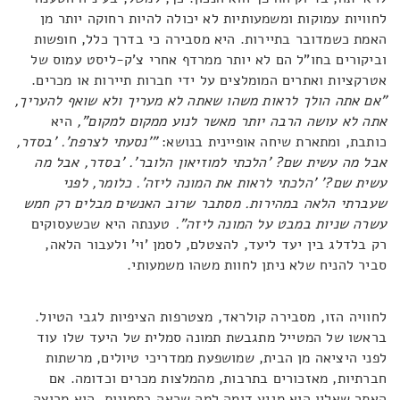
לחוויות עמוקות ומשמעותיות לא יכולה להיות רחוקה יותר מן
האמת כשמדובר בתיירות. היא מסבירה כי בדרך כלל, חופשות
וביקורים בחו"ל הם לא יותר ממרדף אחרי צ'ק-ליסט עמוס של
אטרקציות ואתרים המומלצים על ידי חברות תיירות או מכרים.
"אם אתה הולך לראות משהו שאתה לא מעריך ולא שואף להעריך,
אתה לא עושה הרבה יותר מאשר לנוע ממקום למקום",
היא
כותבת, ומתארת שיחה אופיינית בנושא:
"'נסעתי לצרפת'. 'בסדר,
אבל מה עשית שם? 'הלכתי למוזיאון הלובר'. 'בסדר, אבל מה
עשית שם?' 'הלכתי לראות את המונה ליזה'. כלומר, לפני
שעברתי הלאה במהירות. מסתבר שרוב האנשים מבלים רק חמש
עשרה שניות במבט על המונה ליזה".
טענתה היא שכשעסוקים
רק בלדלג בין יעד ליעד, להצטלם, לסמן 'וי' ולעבור הלאה,
סביר להניח שלא ניתן לחוות משהו משמעותי.
לחוויה הזו, מסבירה קולראד, מצטרפות הציפיות לגבי הטיול.
בראשו של המטייל מתגבשת תמונה סמלית של היעד שלו עוד
לפני היציאה מן הבית, שמושפעת ממדריכי טיולים, מרשתות
חברתיות, מאזכורים בתרבות, מהמלצות מכרים וכדומה. אם
האתר שאליו הוא מגיע דומה למה שראה בתמונות, הוא מרוצה.