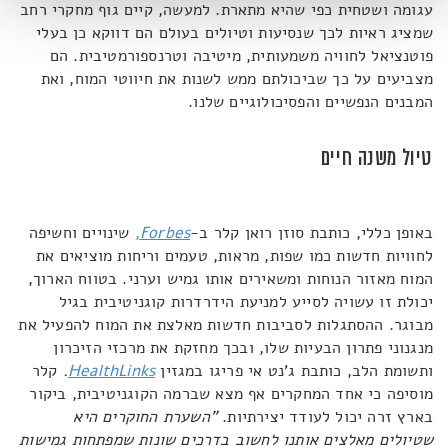
עגומה ושטחית כפי שהיא מתארת. למעשה, קיים גוף מחקרי רחב
שמציג ראיות לכך שנסיעות וטיולים בעולם הם דווקא כן בעלי
פוטנציאל לחוויה משמעותית, מיטיבה וטרנספורמטיבית. הם
מצביעים על כך שביכולתם ממש לשנות את חיווטי המוח, ואת
המבנים הנפשיים והפסיכולוגיים שלנו.
טיול משנה חיים
באופן כללי, כותבת סוזן רואן קלר ב-
Forbes
,
שינויים וחשיפה
לחוויות חדשות כמו שפות, מראות, טעמים וריחות מוציאים את
המוח מאזור הנוחות ומשאירים אותו גמיש וערני. בטווח הארוך,
יכולת זו עשויה לסייע למניעת הידרדרות קוגניטיבית בגיל
מבוגר. ההסתגלות לסביבות חדשות מאלצת את המוח להפעיל את
מנגנוני פתרון הבעיות שלו, ובכך מחזקת את מרכזי הזיכרון
ותשומת הלב, כותבת ג'נט אי פריגו במגזין
HealthLinks
.
קלר
מוסיפה כי אחד המחקרים אף מצא שברמה הקוגניטיבית, ביקור
בארץ זרה יכול לעודד יצירתיות.
"השערת החוקרים היא
שטיולים מאלצים אותנו לחשוב בדרכים שונות שמפתחות גמישות