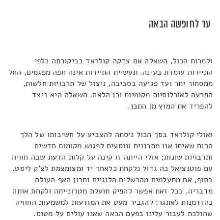
עד לחופשה הבאה
ולמרות הכול, השאלה אם צדקה קולראד בביקורתה כלפי
התיירות עומדת בעינה. תעשיית התיירות אינה חפה מפגמים, החל
ממסחור יתר ועד פגיעה בסביבה, ניצול של תרבויות חלשות,
הפרעה לאוכלוסיות מקומיות וכן הלאה. השאלה היא כיצד
להפריד את המוץ מן התבן.
ואולי קולראד בסך הכול ניסתה להצביע על חשיבותו של הלך
הרוח שאיתו אנו מתכננים ונוסעים לפגוש מקומות חדשים
ותרבויות שונות; אולי הייתה זו קינה על קלות הדעת שבה חוויה
עם פוטנציאל כה גדול נלקחת כלאחר יד ומצומצמת לצ'ק ליסט.
בסוף, אם מתעלמים מהכשלים הלוגיים וחרון האף העולה
מדבריה, בכל זאת אפשר להפיק תועלת מטרונייתה ולקחת אותה
כהזדמנות לאתגר: להגביר מעט את המודעות למשמעות החוויה
שהולכת לעבור עלינו בפעם הבאה שאנו עולים על מטוס.