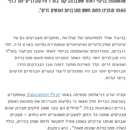
שהשתתפו בניסוי לאחר ששבו מביקור בחו"ל היו סובלניים יותר כלפי
האחר והפגינו פחות חשש מתרבויות ואנשים זרים".
בניגוד אולי לתחושתה של קולראד, מחקרים מצביעים גם על
שינויים פסיכולוגיים ואישיותיים שמעוררת נסיעה בארץ זרה. לפי
דוברטן, סטודנטים שהשתתפו בניסוי לאחר ששבו מביקור בחו"ל
היו סובלניים יותר כלפי האחר והפגינו פחות חשש מתרבויות
ואנשים זרים. קלר מציינת מחקר דומה שבו הנבדקים חזרו
חברותיים יותר וכן היו מסוגלים ליצור קשרים חברתיים חדשים
ביתר קלות.
קסיה שרק דניאלסון מוסיפה באתר
Education First
שמחקרים
בארצות הברית וסין מצאו כי נסיעות מגבירות את תחושת האמון
בזרים ובאנושות בכלל.
"טיולים הם בוני אמון חזקים מכיוון שהם
מכניסים אותנו כל הזמן למצבים מאתגרים ולא נוחים – מצבים
שבהם אנחנו צריכים באופן פעיל לתקשר ולתת אמון בזרים, כולל
כאלה מתרבויות שונות מאוד",
היא כותבת.