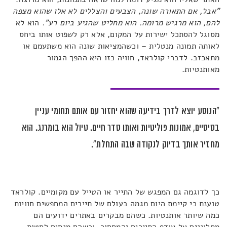
"אבל, אם התאורה שונה, הצבעים והצללים לא אלו שהוא מצפה
להם, הוא מרגיש מרומה. הוא מחליט שהגיע ביום רע".
הוא לא
מסוגל להסתכל ישירות על המקום, אלא רק לשפוט אותו ביחס
לאותה תמונה מנטלית – וכשהמציאות שונה הוא משתעמם או
מתאכזב. לדברי קולראד, חוויה כזו היא ההפך הגמור
מאותנטיות.
"הנוסע יוצא לדרך בידיעה שהוא יחזור עם אותם תחומי עניין
בסיסיים, אמונות פוליטיות ואותו סדר חיים. טיול הוא בומרנג. הוא
מחזיר אותך בדיוק לנקודה שבה התחלת".
כך לדוגמה גם המפגש של התייר או הטייל עם מקומיים. קולראד
טוענת כי קיימת היום מגמה בעולם של תיירים המחפשים חוויות
כמה שיותר אותנטיות. כשהם מבקרים באתרים ידועים הם