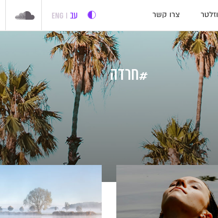
עב
ENG
זלטר
צרו קשר
#חרדה