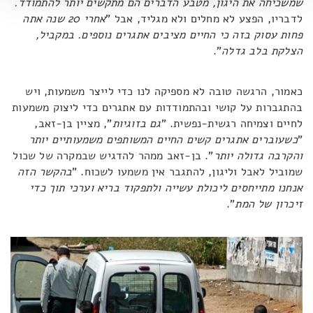
שמשכיחה את היגון, מטבע הדברים הם מתקשים יותר להתמודד.
לדבריו, הפצע לא מחלים ולא מגליד, אבל "
אחרי 20 שנה אתה
פחות עסוק בזה כי החיים מציבים אתגרים נוספים. במקביל,
הצלקת בלב גדלה
".
כאמור, הרגשה טובה לא מספיקה לנו כדי לייצר משמעות, ויש
בהתגברות על קושי ובהתמודדות עם אתגרים כדי ליצוק משמעות
לחיים וצמיחה רגשית-נפשית. "
גם בזוגיות
", מציין בן-זאב,
"
כשעוברים אתגרים קשים החיים המשותפים משמעותיים יותר
והקרבה גדולה יותר
". בן-זאב ממהר להדגיש שבמקרה של שכול
שמוביל לאבל וליגון, להתגבר אין משמעו לשכוח. "
בהקשר הזה
אנחנו מתייחסים ליכולת עשייה ולתפקוד בריא וערכי תוך כדי
זיכרון של המת
".