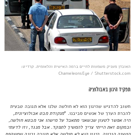
האובדן מעניק משמעות לחיים ברמה האישית והלאומית. קרדיט:
ChameleonsEye / Shutterstock.com
תפקיד היגון באבולוציה
חשוב להדגיש שהיגון הוא לא חולשה שלנו אלא תגובה טבעית
להכרת הערך של אנשים סביבנו. "
מנקודת מבט אבולוציונית,
היה אפשר לטעון שכשאני מתאבל על מישהו אני מבטא חולשה,
ובמקום זאת הייתי צריך להמשיך לתפקד. אבל מנגד, וזו לדעתי
הטענה הנכונה, היגון הוא לא חולשה אלא תגובה נכונה שמשקפת