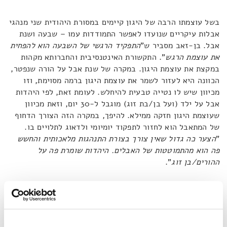
בשל עוצמתו הרבה של היגון קיימים במסורת היהודית שני מנהגי
אבלות עיקריים שנועדו לאפשר התמודדות עמו – שבעה ושנת
אבל. בן-זאב מסביר ש"
התפקיד הרגשי של השבעה הוא להפחית
את עוצמת הרגש
". התקשורת האינטנסיבית והחברותא מקהות
במקצת את עוצמת היגון. במקרה של שנת אבל על הורה שנפטר,
הכוונה היא לעזור לשמר את עוצמת היגון ברמה מסוימת, וזו
מכיוון שיש לו נטייה טבעית להיחלש. לעומת זאת, לפי היהדות
אבל על ילד (ועל בן/בת זוג) מוגבל ל-30 יום, וזאת מכיוון
שעוצמת היגון חזקה ממילא. להיפך, במקרה הזה הצורך הדחוף
של המתאבל הוא לחזור לתפקוד יומיומי ולדאוג לתלויים בו.
"
הצער כה גדול שאין צורך בצורת התנהגות מלאכותית והחשש
פה הוא מהתמוטטות של האבלים. היהדות שומרת פה על
ההורים/בן זוג
".
צרת רבים – חצי נחמה?
בניגוד לביטוי המוכר – במקרה של יגון, צרה דומה של הזולת