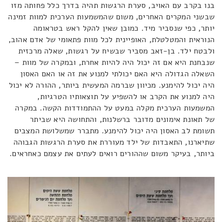
בנו בקרב עם האויב, סערת הרגשות תהיה בדרך כלל פחותה מזו
שבשני המקרים האחרים, משום שהמשמעות הערכית למוות זמינה
יותר, כפי שנסביר מיד. כמובן שאין להקל ראש בטראומה
הנוראית והמטלטלת, האופיינית לכל מוות פתאומי של אדם אהוב,
ולבטח ילד. בן-זאב מסביר שבשיח על רגשות, שאלה מרכזית
שנבחנת היא אם זה יכול היה להיות אחרת, ובמקרה של מוות –
השאלה הגדולה היא האם יכולתי למנוע את זה או האם האסון
היה יכול להימנע. מכיוון שברמה המעשית ביותר, ההורה לא יכול
היה למנוע את הקרב או להשפיע על תוצאותיו הטרגיות,
המשמעות הערכית מקלה במעט על ההתמודדות הקשה. במקרה
של תאונת אימונים מדובר ברשלנות, והתחושה היא שביתר
תשומת לב האסון היה יכול להימנע. מתברר שמשלושת המצבים
שתיארנו, התאבדות של ילד מעוררת את סערת הרגשות הגבוהה
ביותר, בעיקר משום שההורים רואים לעתים את עצמם כאחראים.