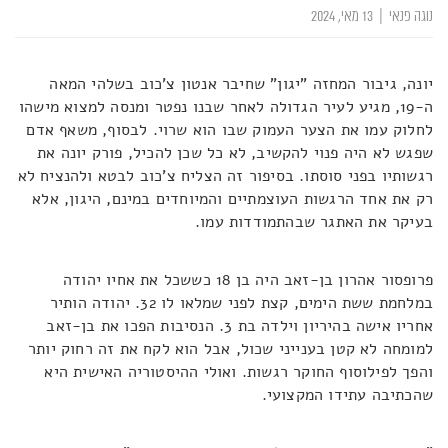
נוגה פנאי
|
13 מאי, 2024
יונה, גיבור המחזה "יגון" שחיבר אנטון צ'כוב בשלהי המאה
ה-19, מגיע לעיר הגדולה לאחר שבנו נפטר ומנסה למצוא מישהו
לחלוק עמו את הצער העמוק שבו הוא שרוי. לבסוף, משאף אדם
שפגש לא היה פנוי להקשיב, לא כל שכן להכיל, פורק יונה את
רגשותיו בפני סוסתו. בסיפור זה הצליח צ'כוב לבטא ולהנציח לא
רק את אחד הרגשות העוצמתיים והמיוחדים במינם, היגון, אלא
בעיקר את האתגר שבהתמודדות עמו.
פרופסור אהרון בן-זאב היה בן 18 כששכל את אחיו יהודה
במלחמת ששת הימים, קצת לפני שמלאו לו 32. יהודה הותיר
אחריו אישה בהיריון וילדה בת 3. הנסיבות הפכו את בן-זאב
למומחה לא קטן בענייני שכול, אבל הוא לקח את זה רחוק יותר
והפך לפילוסוף החוקר רגשות. ואולי ההיסטוריה האישית היא
שהכתיבה עתידו המקצועי.