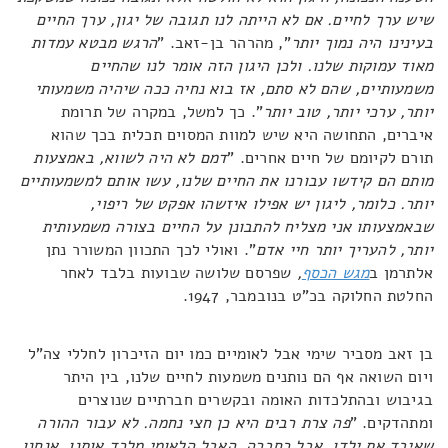
שיש ערך לחיים. אם לא הייתה לנו תגובה של יגון, ערך החיים
בעינינו היה נמוך יותר
", מהרהר בן-זאב. "
הרגש מבטא עמדות
מאוד עמוקות שלנו. ולכן היגון הזה אומר לנו שהחיים
משמעותיים, שהם לא סתם, אז בוא נחיה ככה שיהיה משמעותי
יותר, ערכי יותר, טוב יותר
". כך למשל, במקרה של תרומת
איברים, התחושה היא שיש למוות המסוים תכלית בכך שהוא
תורם לקיומם של חיים אחרים. "
דמם לא היה לשווא, באמצעות
מותם הם קידשו עבורנו את החיים שלנו, עשו אותם למשמעותיים
יותר. כלומר, ליגון יש אפילו איזשהו אפקט של ריפוי,
שבאמצעותו אני מצליח להתבונן על החיים בצורה משמעותית
יותר, להעריך יותר חיי אדם
". ואולי לכך התכוון המשורר נתן
אלתרמן ב
מגש הכסף
,
שפרסם שלושה שבועות בלבד לאחר
החלטת החלוקה בכ"ט בנובמבר, 1947.
בן זאב מסביר שימי אבל לאומיים כמו יום הזיכרון לחללי צה"ל
ויום השואה אף הם נותנים משמעות לחיים שלנו, בין היתר
בגיבוש ובהתלכדות האומה ובקשרים חברתיים שנוצרים
ומתהדקים. "
פה צרת רבים היא כן חצי נחמה. לא עבור ההורה
שאיבד את ילדו, אבל כחברה, האבל הלאומי מלכד אותנו. אנחנו