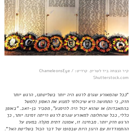
קיר הנצחה ביד לשריון. קרדיט: ChameleonsEye /
Shutterstock.com
"
ככל שהמאורע שגרם לרגש היה יותר בשליטתנו, הרגש יותר
חזק, כי התחושה היא שיכולתי למנוע את האסון (למשל
בהתאבדות) או שהוא יכול היה להימנע", מסביר בן-זאב. "באופן
כללי, ככל שהחלופה למאורע שגרם לרגש הייתה זמינה יותר, כך
הרגש חזק יותר
.
מבחינה זו, אמונה דתית מקלה במעט על
ההתמודדות עם היגון היות שבסופו של דבר הכול בשליטת האל
".