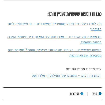
כתבות נוספות שעשויות לעניין אותך:
מה למדנו על יגון ואבל מסופרים ומשוררים - 11 ציטוטים ליום
הזיכרון
הדואליות של הזיכרון – אלן ווטס על האיזון בין נפתולי העבר,
ההווה והעתיד
רגשות שליליים – בשביל מה אנחנו צריכים אותם? חוקרת מוח
מסבירה את היתרונות
עוד מרדיו מהות החיים:
רבות הדרכים - משנתו של הפילוסוף אלן ווטס
קשר
היזכרות