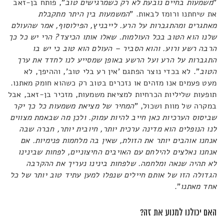
"
משמעות בחיים נובעת לא רק כשמרגישים טוב
", פותח בן-זאב
את שיחתנו ורומז לבאות. "
המשמעות בין היתר מתקבלת
מאתגרים ומהתגברות על הרע. לייבניץ, הפילוסוף, אמר שהעולם
שלנו הוא הטוב בכל העולמות. שאלו אותו הכיצד? הרי יש כל כך
הרבה רשע ורוע. והוא הסביר – העולם הוא טוב כי יש בו
התגברות על הרע ועל הרשע באופן שמסייע לנו לחדד את ערך
הטוב
". לא בכדי נוצר הפתגם 'אין רע בלי טוב', וההיפך, לא
מעט פעמים אנו מזהים או נזכרים בטוב רק כשהוא חומק מאתנו.
תופעות שליליות הכרחיות למציאת משמעות, מזכיר בן-זאב, אבל
במקרה של מוות ושכול, "
המחיר של מציאת משמעות כל כך יקר
שביסוס הערכיות כאן חייב להיות עמוק. ולכן מה שבאמת מצווים
לנו הנופלים הוא מדינה ערכית יותר, חיובית יותר, חברה שבה
אנחנו אוהבים יותר את הזולת, שאין בה מלחמות פנימיות. אם
אנחנו נאלצים להילחם עם האויבים החיצוניים, לפחות שבינינו
לא תהיה שנאה ומלחמה. שלפחות בינינו נעריך את ההקרבה
הגדולה הזו של אותם חיילים שנפלו למען עתיד טוב יותר של כל
אחד מאתנו
".
האם יכולנו למנוע את זה?