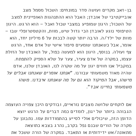
בן-זאב מקדים ועושה סדר במונחים: השכול מסמל מצב
אובייקטיבי של אובדן; האבל הוא ההתנהגות האופיינית למצב
של השכול; היגון שמופיע במצבי שכול ואבל – הוא הרגש. היגון
הטיפוסי נוגע לאובדן הכי גדול שיש, מוות, והקטסטרופלי שבו –
מוות של ילד/ה. הרבה יותר קשה לבכות על 6 מיליון יחד, הוא
אומר, אבל כשאנחנו שומעים סיפור אישי של אדם אחד, הרגש
צף ועולה. בנוסף, היגון הוא למעשה כפול, על האובדן של הזולת
עצמו, במקרה של אדם צעיר, צער על שלא הספיק להתפתח.
במקביל אנו חווים יגון על מה שקרה לנו, האובדן שלנו, אדם
שהיה מאוד משמעותי עבורנו. "
אנחנו אומרים שאנחנו אבלים על
מישהו, אבל המיקוד הוא גם על מה שאנחנו איבדנו. משהו
משמעותי בחיינו אבד
".
אם לוקחים שלושה מצבים נוראיים, ובודקים היכן צפויה העוצמה
הגבוהה ביותר של יגון, לומדים כמה דברים על הרגש יוצא
הדופן הזה, שיכולים אולי לסייע בהתמודדות עמו. נתבונן על
מקרה של הורים שבנם נפל בקרב, נהרג בצבא כתוצאה
מתאונה/אש ידידותית או התאבד. במקרה של הורה ששכל את