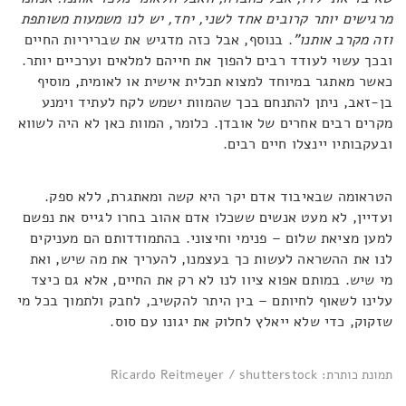
מרגישים יותר קרובים אחד לשני, יחד, יש לנו משמעות משותפת
וזה מקרב אותנו"
. בנוסף, אבל כזה מדגיש את שבריריות החיים
ובכך עשוי לעודד רבים להפוך את חייהם למלאים וערכיים יותר.
כאשר מאתגר במיוחד למצוא תכלית אישית או לאומית, מוסיף
בן-זאב, ניתן להתנחם בכך שהמוות ישמש לקח לעתיד וימנע
מקרים רבים אחרים של אובדן. כלומר, המוות כאן לא היה לשווא
ובעקבותיו יינצלו חיים רבים.
הטראומה שבאיבוד אדם יקר היא קשה ומאתגרת, ללא ספק.
ועדיין, לא מעט אנשים ששכלו אדם אהוב בחרו לגייס את נפשם
למען מציאת שלום – פנימי וחיצוני. בהתמודדותם הם מעניקים
לנו את ההשראה לעשות כך בעצמנו, להעריך את מה שיש, ואת
מי שיש. במותם אפוא ציוו לנו לא רק את החיים, אלא גם כיצד
עלינו לשאוף לחיותם – בין היתר להקשיב, לחבק ולתמוך בכל מי
שזקוק, כדי שלא ייאלץ לחלוק את יגונו עם סוס.
תמונת כותרת: Ricardo Reitmeyer / shutterstock