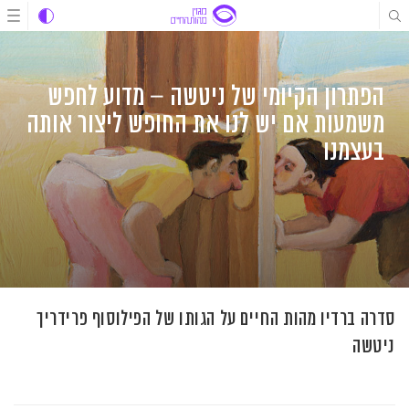
לג
לג
לג
תוכן
תוכן
ניווט
הפתרון הקיומי של ניטשה – מדוע לחפש
משמעות אם יש לנו את החופש ליצור אותה
בעצמנו
סדרה ברדיו מהות החיים על הגותו של הפילוסוף פרידריך
ניטשה