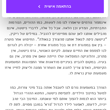
ריקין, ומשיב:
"כן, זה כל החיים וטוב שזה כל החיים".
ניטשה
בהתאמה אישית
למעשה מבקש מבני האדם לקבל את האחריות על חייהם שלהם.
זה אמנם דבר מורכב לעשות, כיוון שמלבד האל אנו סומכים על
אינספור גורמים שיאמרו לנו מה לעשות, כמו ההורים, הנורמות
החברתיות, המדע וכן הלאה. אבל כל אלה, לדברי ניטשה, אינם
מובילים אותנו לאן שהם מתיימרים להוביל. במילים של ריקין,
"ניטשה ניסה לגאול אותנו מהצורך בגאולה".
החיפוש אחר מטרה
– בין אם במסגרת דת או בכל מסגרת אחרת – יכולה רק לגרום
לנו לפספס את החיים עצמם. לקיום האנושי, גרס ניטשה, אין
פתרון, והלוגיקה המופלאה שלו הייתה שאם אין פתרון, אין גם
בעיה. במקום להביט בעיניים מודאגות אחר התפוגגות המשמעות
הקיומית, האדם צריך לחגוג את השחרור ממנה וליצוק לחייו איזו
משמעות שרק נראית לו.
הצורך במשמעות גורם לנו לשכפל אותה בכל מיני צורות, כמו
למשל בחינוך הילדים. לתפיסת ניטשה, החטא ההורי הגדול
ביותר הוא לנסות להפוך אותם למי שאנחנו. החינוך הכי טוב
יהיה, לדעתו, לאפשר לילד לגדול 'פרא' במובן מסוים. לתת לו
להתפתח באופן בלתי תלוי וליצור את עולמו בכוחות עצמו. רובנו