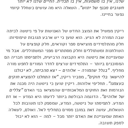
שלנו, אין בו משמעות, אין בו תכלית. החיים שלנו לא יותר
חשובים מכנף של יתוש".
השאלה היא מה עושים כשחלל קיומי
נפער בחיינו.
ריקין ממשיל את המצב החדש של האנושות על פי ניטשה לכיתה
שבה המורה לא הגיע. הוא טוען כי יש ארבע תגובות טיפוסיות:
חלק מהתלמידים מוציאים ספר וקוראים, חלק קופצים על
השולחנות ומשתוללים וחלק מסתתרים מפני המשתוללים. אבל מי
שמעניינת את ניטשה היא הקבוצה הרביעית, ולתפיסתו חבריה הם
המסוכנים ביותר – התלמידים שרצים לחדר המורים לחפש מורה
מחליף.
"בגלל שהמורה – אלוהים – יצא מהכיתה, לא יכולנו
להישאר בלי חוקים"
, מסביר ריקין,
"אז התחלנו להמציא חוקים
בעצמנו"
. תחליפי אלוהות. ריקין טוען כי ניטשה היה מכנה את
הנורמות ואת החוקים המלאכותיים שהמציאו בני האדם
"צללים
של אלוהים"
. הדוגמה הבולטת ביותר לדעתו היא המדע – או דת
המדע. לתפיסתו של ניטשה, המדע, שמספק לנו תשובות לכל
השאלות, עושה זאת במובן מסוים כתחליף לאל. ואולם, לשאלה
האחת שמעניינת את האדם יותר מכל – למה – הוא לא יכול
לספק תשובה.