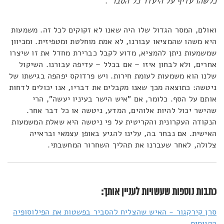
כלשהו עדיף על היעדר כל הסבר"
.
ואולם, המסר הגדול שלו היה שאנו לא זקוקים לכל זה. משמעות
היא משהו שהמציאו עבורנו, לא אמת מוחלטת ומטפיזית. ומכיוון
שמשמעות ניתן להמציא, מדוע לקבל כברירת מחדל את זו שיצרו
אחרים, ולא לבחון איזו – אם בכלל – עדיפה עבורנו. השיקול
שלנו הוא משמעות לעומת חירות. ויש פרדוקס יפהפה בגישתו של
ניטשה: כתוצאה מכך שאנו מקבלים את דבריו, אנו יכולים לדחות
אותם על הסף. כלומר, אם "איש הישר בעיניו יעשה", הרי
שהישר יכול להיות אלוהים, המדע, ניטשה או כל דבר אחר.
הנקודה העקרונית והקריטית על פי ניטשה היא שאלת המשמעות
האישית. אם נבחר בה, עלינו להגיע באופן עצמאי ובראייה
צלולה, לאחר שעברנו את תהליך השחרור המחשבתי.
כתבות נוספות שעשויות לעניין אותך:
סרן קירקגור - האיש שהצליח להסביר בפשטות את הפילוסופיה
הקיומית