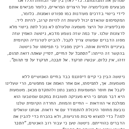
שמרסן את התנהגותנו. כדי לאזן בין שני הכוחות הללו אנו
מבצעים סובלימציה של היצרים הפראיים, כלומר מביאים אותם
לידי ביטוי בדרכים מעודנות כמו ספורט ואמנות. כלומר,
המקסימום שהאדם יכול לעשות זה להיות קרוב, להיות ליד.
סובלימציה של היצר משמעה שלעולם לא נוכל לתת ביטוי מלא
לרצונות שלנו. עד כמה שזה נשמע מדכא, ניטשה האמין שזה
מסוג הדברים שפשוט צריך לקבל. להביט לטרגדיה הקיומית
בעיניים ולחיות אותה. ריקין מסביר כי תפיסתו של ניטשה
בהקשר זה הייתה:
"הסתכל על החיים, דמיין שאתה רואה תהום,
וזהו, אין כלום. עכשיו תרקוד. אל תבכה, תרקוד על פי תהום".
ניטשה הבין כי קיים דיסוננס כבד בחיים האנושיים ללא
משמעות. אך, לתפיסתו, אם אחר האמת אנו מחפשים, הרי שעלינו
לקבל את חוסר המשמעות כמצב נתון ולהתקדם מכאן. משמעות
היא דבר מנחם כי היא מעניקה תשובות במקום שמטבעו הוא
ממלכת אי הוודאות – החיים והמוות. החרדה הקיומית שלנו
נובעת מחוסר היכולת להתמודד עם אי ודאות. אנחנו שואלים
למה? כדי למצוא סיבות מרגיעות, ולא בהכרח כדי להבין את
הדברים כהווייתם. ניטשה טען כי עבור רוב האנשים,
"הסבר