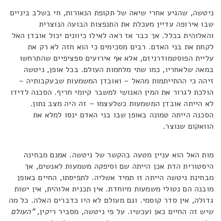
ניטשה, שהגיע אחרי שיאה של תקופת הנאורות, חי בשלב ביניים
שבו אירופה עדיין מעכלת את התנפצות הבועה הנוצרית
והאלוהית בכלל. אך כבר אז ראה לאילו כיוונים יכול אובדן האל
לקחת את בני האדם. רבים מסכימים כי הוא חזה לא רק את
עליית הפוסטמודרניזם, אלא אף אירועים ספציפיים שהתרחשו
במאה שלאחריו, כמו שתי מלחמות העולם. בכל אופן, ניטשה
זיהה כי ההתייתמות מהאל – ואובדן המשמעות שבעקבותיה –
הולכת לגרור את המין האנושי למשבר קיומי חריף. הסכנה לדידו
לא הייתה אובדן המשמעות כשלעצמו – זה היה מצב נתון.
הסכנה הייתה טמונה באופן שבו בני האדם ינסו למלא את
הוואקום שנוצר.
מות האל הוא עניין מטעה בהקשר של ניטשה. אמנם מבחינה
היסטורית הדת אכן הייתה שם וסיפקה משמעות לאנשים, אך
מבחינת ניטשה הייתה זו תמיד אשליה. לתפיסתו, החיים באופן
מובנה הם נטולי משמעות מיוחדת. אין תכנית אלוהית, אין ישות
גדולה, אין סדר קוסמי. וגם מעולם לא היו כדברים האלה. כל מה
שיש זה החיים כאן ועכשיו. על פי ניטשה, מסביר ריקין,
"העולם