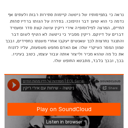
נראה כי בתפיסותיו של ניטשה קיימות סתירות רבות ולעתים אף
נדמה כי הוא טוען דבר והיפוכו. בסדרה על הגותו ברדיו
מהות
החיים
, המרצה לפילוסופיה אירי ריקין עושה קצת סדר ומעמיד
דברים על דיוקם. ריקין מסביר כי ניטשה לא הטיף לשום דבר
והתנגד נחרצות לכך שאנשים יעקבו אחרי משנתו כחסידים, ובכך
טמון המסר העיקרי שלו: אם האדם מחפש משמעות, עליו לזנוח
את כל מה שהוא מכיר וליצור אותה עבור עצמו, כטוב בעיניו.
בכך, ובכך בלבד, מתבטא החופש שלו.