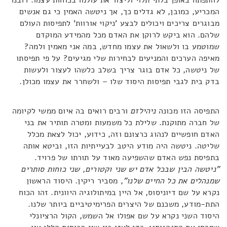
המכריע, כמובן, לא גדלים כך, אך ניטשה האמין כי גם אנשים
מבוגרים צריכים ויכולים לבצע 'ניקוי אורוות' לתפיסות העולם
שלהם. הוא ביקש לרוקן את האדם מכל מהמידע המוקדם
שמוטמע בו ולשאול את עצמו מחדש, במה אני מאמין ולמה?
מאיפה הערכים והמניעים לבחירות שלי מגיעים? על פי תפיסתו
של ניטשה, כל אדם בוגר צריך בשלב כלשהו לעצור ולעשות
בדק בית לגבי תפיסות היסוד שלו – ולשחרר את עצמו מכולן.
התפיסה הזו מכונה
ניהילזם
ורבים רואים בה איום ממשי לקיומה
של חברה מתוקנת. שלילת כל משמעות ומטרה תותיר את בני
האדם חופשיים לנהוג כרצונם וזה, כידוע, יכול לצאת מכלל
שליטה. ניטשה היה מודע היטב לבעייתיות הזו, וביטא אותה
בתפיסת נפש האדם שהשפיעה מאוד על תורתו של פרויד.
"ניטשה הבין שבכל אדם יש שני וקטורים, שני כוחות סותרים
שמנהלים את כל החיים שלנו"
, מסביר ריקין. היסוד הראשון
נקרא על שם דיוניסוס, אל היין במיתולוגיה היוונית. זהו הכוח
התת-מודע, משכנם של היצרים הפרימיטיביים ביותר שלנו.
היסוד השני נקרא על שם אפולו אל השמש, הקול הרציונלי