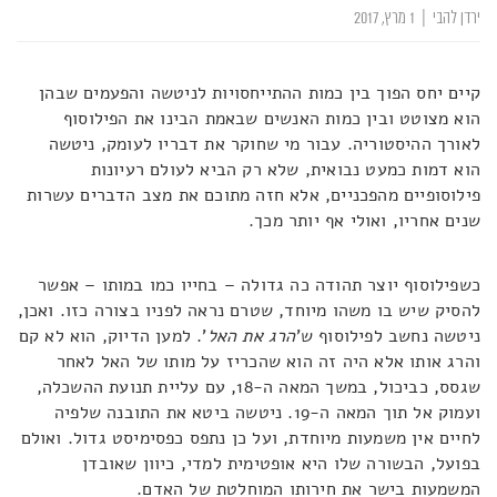
ירדן להבי
|
1 מרץ, 2017
קיים יחס הפוך בין כמות ההתייחסויות לניטשה והפעמים שבהן
הוא מצוטט ובין כמות האנשים שבאמת הבינו את הפילוסוף
לאורך ההיסטוריה. עבור מי שחוקר את דבריו לעומק, ניטשה
הוא דמות כמעט נבואית, שלא רק הביא לעולם רעיונות
פילוסופיים מהפכניים, אלא חזה מתוכם את מצב הדברים עשרות
שנים אחריו, ואולי אף יותר מכך.
כשפילוסוף יוצר תהודה כה גדולה – בחייו כמו במותו – אפשר
להסיק שיש בו משהו מיוחד, שטרם נראה לפניו בצורה כזו. ואכן,
ניטשה נחשב לפילוסוף ש'
הרג את האל
'. למען הדיוק, הוא לא קם
והרג אותו אלא היה זה הוא שהכריז על מותו של האל לאחר
שגסס, כביכול, במשך המאה ה-18, עם עליית תנועת ההשכלה,
ועמוק אל תוך המאה ה-19. ניטשה ביטא את התובנה שלפיה
לחיים אין משמעות מיוחדת, ועל כן נתפס כפסימיסט גדול. ואולם
בפועל, הבשורה שלו היא אופטימית למדי, כיוון שאובדן
המשמעות בישר את חירותו המוחלטת של האדם.