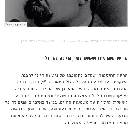
הסדרות של רדיו מהות החיים | EOL Series Channel
·
ניטשה – שיחות עם אירי ריקין
אם יש משהו אחד שאפשר לומר, הרי זה שאין כלום
הרקע ההיסטורי שקדם לתקופתו של ניטשה חיוני להבנת
השקפתו. עד תנועת ההשכלה של המאה ה-18, הדת, ובפרט
הנצרות, הייתה מבנה-העל המארגן של החיים. הדת ונציגיה
סיפקו תשובות לכל השאלות, מהשולית והיומיומית ביותר ועד
לשאלות קיומיות על משמעות החיים. במשך כאלפיים שנים זה כל
מה שהכיר המין האנושי, לפחות באירופה, שם חי ופעל ניטשה.
תנועת ההשכלה פתחה סדק בדת כחזות הכול וחוללה לא פחות
מרעידת אדמה בתפיסה האנושית.