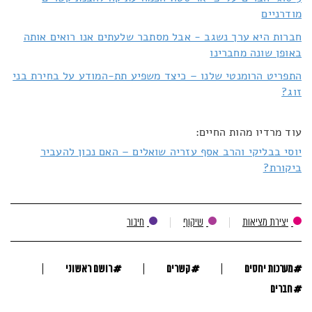
מודרניים
חברות היא ערך נשגב - אבל מסתבר שלעתים אנו רואים אותה
באופן שונה מחברינו
התפריט הרומנטי שלנו – כיצד משפיע תת-המודע על בחירת בני
זוג?
עוד מרדיו מהות החיים:
יוסי בבליקי והרב אסף עזריה שואלים – האם נכון להעביר
ביקורת?
יצירת מציאות
שיקוף
חיבור
#
#
#
מערכות יחסים
קשרים
רושם ראשוני
#
חברים