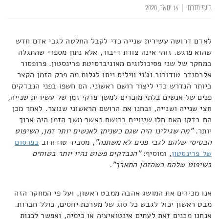
בועז מזרחי
|
14 ינואר, 2020
לאדם דרושה עשירית שנייה כדי לקבל החלטה לגבי אדם חדש
שהוא פוגש. זוהי אינה צורת דיבור, אלא נתון מספרי שהתגלה
במחקר של שני פסיכולוגים מאוניברסיטת פרינסטון. פרופסור
אלכסנדר טודורוב וג'ני וויליס ניסו לגלות מה פרק הזמן הקצר
ביותר הנדרש כדי ליצור רושם ראשוני. הם חשפו בפני הנבדקים
פנים של אנשים בלתי מוכרים למשך פרקי זמן של עשירית שנייה,
חצי שנייה ושנייה, ובחנו את הרושם הראשוני שנוצר. לאחר מכן
הם בדקו האם חלו שינויים ברושם כאשר משך הזמן היה ארוך
יותר.
"מה שגילינו היה שגם כשניתן לאנשים יותר זמן, השיפוט
הבסיסי שלהם לגבי פנים לא משתנה"
, מסביר טודורוב
בפרסום
של פרינסטון
, ומוסיף:
"הנבדקים פשוט נהיו יותר בטוחים
בשיפוט שלהם כשהזמן התארך".
אנו מכירים את המושג אהבה ממבט ראשון, ועל פי המחקר הזה
מבט ראשון יכול לגבש כל סוג של מערכת יחסים, כולל חברות.
אנחנו מכנים זאת לעתים אינטואיציה או כימיה, ואפשר לכנות