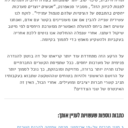
לפנות לכיוון הזה"
, מסביר סנאפרנק,
"אנשים יוצרים מערכות
יחסים בהתבסס על הציפיות שלהם מגמול עתידי"
. לוקח לנו
עשירית שנייה להבין אם אנו מעוניינים בקשר עם אדם, ואנחנו
עושים זאת ביחס לתועלת האפשרית ממערכת היחסים לפי מיטב
שיקול דעתנו. אחרי שנפלה ההחלטה אנו נוטים ללכת אחריה
בעקביות ולהשקיע מאמץ כדי לתמוך בקיומה.
על הרקע הזה מתחדדת עוד יותר קריאתו של דה בוטון להגדרה
פנימית של מערכות יחסים. ככל שתפיסת הקשרים החברתיים
שלנו תהיה יותר ברורה, מדויקת ומובהקת, כך נוכל לסמוך יותר
על הרושם הראשוני ולהיות בטוחים שההשקעה שתבוא בעקבותיו
תניב קשרי חברות יציבים ומועילים. אחרי הכול, האין זה
האינטרס של שני הצדדים?
כתבות נוספות שעשויות לעניין אותך:
3 סוגי חברים על-פי אריסטו: חכמה עתיקה להבנת קשרים