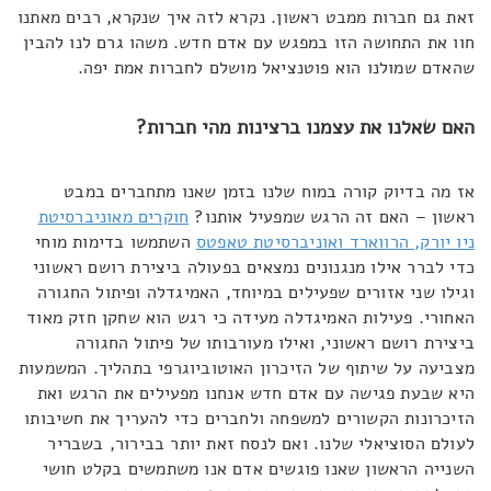
זאת גם חברות ממבט ראשון. נקרא לזה איך שנקרא, רבים מאתנו
חוו את התחושה הזו במפגש עם אדם חדש. משהו גרם לנו להבין
שהאדם שמולנו הוא פוטנציאל מושלם לחברות אמת יפה.
האם שאלנו את עצמנו ברצינות מהי חברות?
אז מה בדיוק קורה במוח שלנו בזמן שאנו מתחברים במבט
ראשון – האם זה הרגש שמפעיל אותנו?
חוקרים מאוניברסיטת
ניו יורק, הרווארד ואוניברסיטת טאפטס
השתמשו בדימות מוחי
כדי לברר אילו מנגנונים נמצאים בפעולה ביצירת רושם ראשוני
וגילו שני אזורים שפעילים במיוחד, האמיגדלה ופיתול החגורה
האחורי. פעילות האמיגדלה מעידה כי רגש הוא שחקן חזק מאוד
ביצירת רושם ראשוני, ואילו מעורבותו של פיתול החגורה
מצביעה על שיתוף של הזיכרון האוטוביוגרפי בתהליך. המשמעות
היא שבעת פגישה עם אדם חדש אנחנו מפעילים את הרגש ואת
הזיכרונות הקשורים למשפחה ולחברים כדי להעריך את חשיבותו
לעולם הסוציאלי שלנו. ואם לנסח זאת יותר בבירור, בשבריר
השנייה הראשון שאנו פוגשים אדם אנו משתמשים בקלט חושי