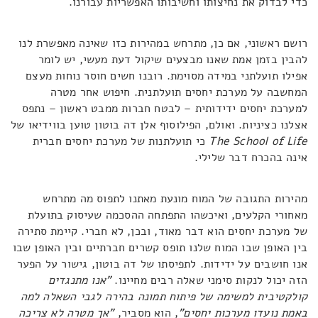
כדי לבדוק את נחיצותו וחשיבותו האפשריות עבורנו.
רושם ראשוני, אם כן, מתרחש במהירות כזו שאינה מאפשרת לנו
להבין בזמן אמת שאנו מבצעים שיקול דעת מעשי, יש לומר
אפילו תועלתני במידה מסוימת. רובנו חשים חוסר נוחות מעצם
המחשבה על מערכת יחסים תועלתנית. חיפוש אחר מטרה
למערכת יחסים ידידותית – לבטח חברות ממבט ראשון – נתפס
אצלנו כציניות. ואולם, הפילוסוף אלן דה בוטון טוען בווידיאו של
The School of Life
כי תועלתנות של מערכת יחסים חברית
אינה בהכרח דבר שלילי.
מהירות התגובה של המוח מונעת מאתנו לתפוס מה מתרחש
מאחורי הקלעים, ואיכשהו התפתחה ההסכמה שעיסוק בתועלת
של מערכת יחסים הוא דבר מאוד, ובכן, לא חברי. קיימת סתירה
בין האופן שבו המוח שלנו תופס קשרים חברתיים ובין האופן שבו
אנו חושבים על ידידות. לתפיסתו של דה בוטון, גישור על הפער
הזה יכול לנקות סימני שאלה רבים מחיינו.
"אנו מתנגדים
קולקטיבית למשימה של פיתוח תמונה בהירה לגבי השאלה למה
באמת נועדו מערכות יחסים"
, הוא מסביר,
"אך מטרה לא צריכה