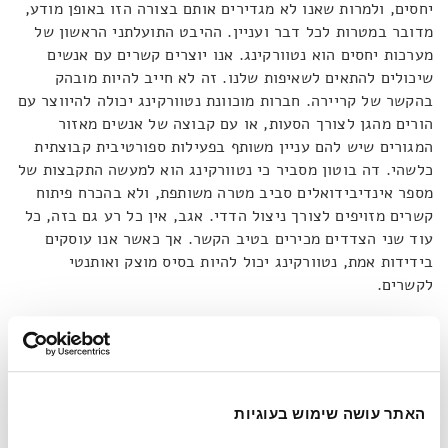
יחסים, ולמרות שאנו לא מגדירים אותם בצורה הזו באופן מודע,
מדובר במטרות לכל דבר ועניין. ההיבט התועלתני הראשון של
מערכות יחסים הוא נטוורקינג. אנו יוצרים קשרים עם אנשים
שיכולים להתאים לשאיפות שלנו. זה לא חייב להיות מובהק
בהקשר של קריירה. חברות מוכוונת נטוורקינג יכולה להיווצר עם
הורים מהגן לצורך הסעות, או עם קבוצה של אנשים מאזור
המגורים שיש להם עניין משותף בפעילות ספורטיבית קבוצתית
כלשהי. דה בוטון מסביר כי נטוורקינג הוא למעשה התקבצות של
מספר אינדיבידואלים סביב מטרה משותפת, ולא בהכרח פיתוח
קשרים מזויפים לצורך ניצול הדדי. אגב, אין כל רע גם בזה, כל
עוד שני הצדדים מכירים בטיב הקשר. אך כאשר אנו עוסקים
בידידות אמת, נטוורקינג יכול להיות בסיס מוצק ואותנטי
לקשרים.
תועלת נוספת של חברות נוגעת לנחמה ולביטחון שבאים עם קשר
אנושי. דה בוטון מסביר כי בני האדם הם יצורים שחייהם כוללים
גם אכזבות, כישלונות, השפלה, בושה וכן הלאה. הבעיה היא
ש
"כללי ההתנהלות הנימוסית מעמידים אותנו בסכנה תמידית
האתר עושה שימוש בעוגיות
לדמיין שאנו המשוגעים היחידים"
. אחת המטרות של חברים