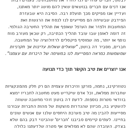
אנו דנים עם חברים בנושאים שאין להם מושג יותר מאתנו,
ועדיין אנו מפיקים מכך תועלת רבה. הסיבה היא שבעזרת
הפידבק שבשיחה הם מסייעים לנו לנסח את הרגשות ואת
המחשבות ולפזר את הערפל שאופף את תהליך החשיבה הגולמי.
זה דומה לאופן שבו עובד תהליך הכתיבה, רק שכאן מעורב מוח
נוסף או יותר, מה שמוסיף פיקסלים לרזולוציה של המחשבה.
חברים, מסביר דה בוטון,
"שואלים שאלות עדינות אך חקרניות
שמשמשות כמראה המסייעת לנו במשימה של היכרות עם עצמנו".
אנו יוצרים את טיב הקשר תוך כדי תנועה
נטוורקינג, נחמה, פורקן והיכרות עצמית הם רק חלק מהפונקציות
שחברות ממלאת, וכל אדם שיקדיש מעט מחשבה לחבריו ימצא
בוודאי מטרות נוספות. לדעת דה בוטון זוהי מחשבה ששווה
להשקיע בה, מכיוון שהגדרות מוצקות של מהות החברות עבורנו
מסייעות להבין מה טיב מערכת היחסים שלנו עם אנשים שונים
בחיינו. לעתים קיימים סביבנו 'חברים' שהכינוי דבק בהם שלא
בצדק. העובדה שהם לא ממלאים אף מטרה שלדעתנו כלולה