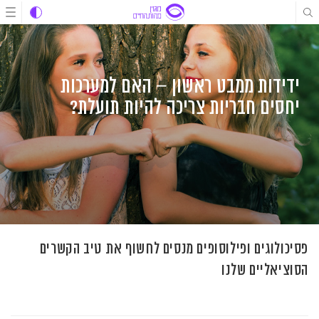
לג
לג
לג
תוכן
תוכן
ניווט
ידידות ממבט ראשון – האם למערכות
יחסים חבריות צריכה להיות תועלת?
פסיכולוגים ופילוסופים מנסים לחשוף את טיב הקשרים
הסוציאליים שלנו