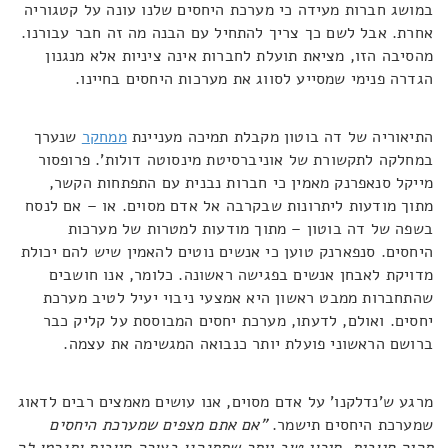
במושג חברות מעידה כי מערכת היחסים שלנו עונה על קטגוריה
אחרת. אבל לשם כך צריך להתחיל עם הבנה מה זה חבר עבורנו.
מהסיבה הזו, מציאת תועלת לחברות אינה ציניות אלא מנגנון
הגדרה פנימי שמסייע לסווג את מערכות היחסים בחיינו.
התיאוריה של דה בוטון מקבלת תמיכה מעניינת
ממחקר
שנערך
במחלקה לתקשורת של אוניברסיטת מינסוטה דולות'. פרופסור
מייקל סנאפרנק מאמין כי חברות נבנית עם התפתחות הקשר,
מתוך מודעות ליתרונות שבקרבה אל אדם מסוים. או – אם לנסח
בשפה של דה בוטון – מתוך מודעות למטרות של מערכות
היחסים. סנפארנק טוען כי אנשים נוטים להאמין שיש להם יכולת
מדויקת לאבחן אנשים בפגישה ראשונה. כלומר, אנו חושבים
שהתחברות ממבט ראשון היא אמצעי ניבוי יעיל לטיב מערכת
יחסים. ואולם, לדעתו, מערכת יחסים המבוססת על קליק כבר
ברושם הראשוני פועלת יותר כנבואה המגשימה את עצמה.
מרגע ש'נדלקנו' על אדם מסוים, אנו עושים מאמצים רבים לדאוג
שמערכת היחסים תישמר.
"אם אתם מצפים שמערכת היחסים
תהיה חיובית, סיכוי טוב יותר שתתנהגו בצורה חיובית ותגרמו לה