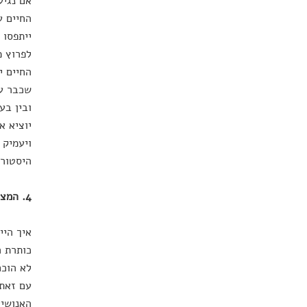
אם נגיע
החיים ע
ייתפסו 
לפרוץ מ
החיים י
שכבר עת
ובין בע
יוציא א
ויעמיק 
היסטורי
4. המציאות כתוכנת מחשב
איך היי
כותרת ר
לא הוכח
עם זאת,
האנושיי