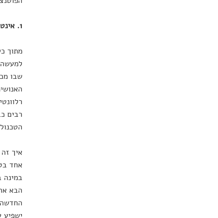
הפוטנצי
1. אינטליגנציה מלאכותית – היום שבו מכונות ואלגוריתם יפתחו תודעה
מתוך כל
למעשה, 
שבו מכו
האנושית
רלוונטי
רבים כב
הטכנולו
איך זה 
אחד בטו
במינה ב
הבא אחר
החדשה ל
ישפיע ע