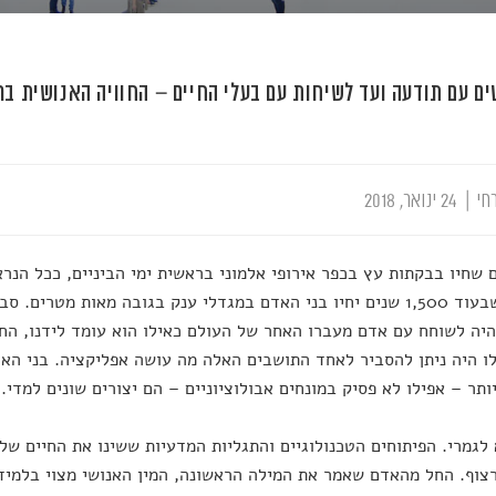
ים עם תודעה ועד לשיחות עם בעלי החיים – החוויה האנושית בר
חי
|
24 ינואר, 2018
 שחיו בבקתות עץ בכפר אירופי אלמוני בראשית ימי הביניים, ככל הנרא
דעתם שבעוד 1,500 שנים יחיו בני האדם במגדלי ענק בגובה מאות מטרי
היה לשוחח עם אדם מעברו האחר של העולם כאילו הוא עומד לידנו, הח
ותר – אפילו לא פסיק במונחים אבולוציוניים – הם יצורים שונים למדי.
לגמרי. הפיתוחים הטכנולוגיים והתגליות המדעיות ששינו את החיים ש
צוף. החל מהאדם שאמר את המילה הראשונה, המין האנושי מצוי בלמיד