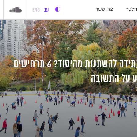
עב
ENG
זלטר
צרו קשר
האם האנושות עתידה להשתנות מהיסוד? 6 תרחישים
ע על התשובה