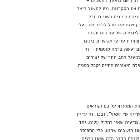
ובין אם בתיווך מחשבים –
 את הסקרנות, נסו לחשוב כיצד
ניהם המינים השונים יוכל
כן שגם אנו נוכל ללמד את בעלי
ליגנציה של עורבים ותגלו
פתיחת ערוצי תקשורת בינינו
ים יעשה ברמה קוסמית – זה
מעגל רחב יותר של יצורים
ת היצורים החיים יקבל תפנית
ות המועדף עליכם וקוראים
אשליה של המוח".
ובכן, זה עדיין
מדעית שאין לחלוק עליה. יחד
נו חושבים שהוא. כלי התפיסה
ולטים בדבר הזה שאנו מכנים