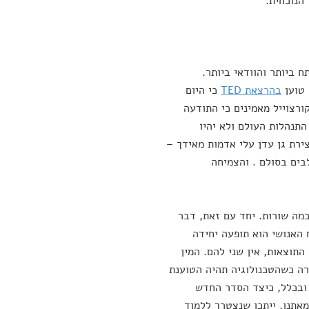
הנוכחית.
 ביותר והוודאי ביותר.
 טוען
בהרצאת TED
כי היום
ורצוייל מאמינים כי התודעה
תנהלות העולם ולא יהיו
צירת גן עדן עלי אדמות מאידך –
בים בסולם . והצמיחה
כמה שורות. יחד עם זאת, דבר
 האנושי הוא תופעה יחידה
התוצאות, אין שני להם. המין
רה כשהטכנולוגיה תהיה הטוענת
 ובכלל, כיצד הסדר החדש
מאתנו, ייתכן שנצטרך ללמוד