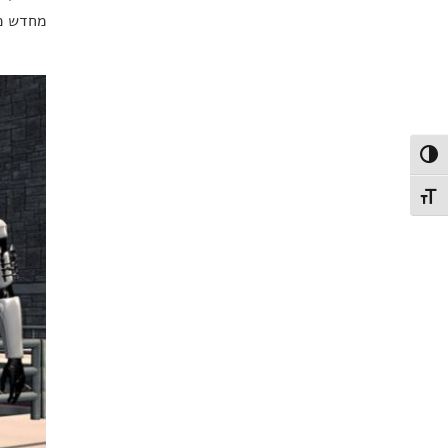
מחדש מה
פעל/כבה ניגודיות גבוהה
תג גודל גופן