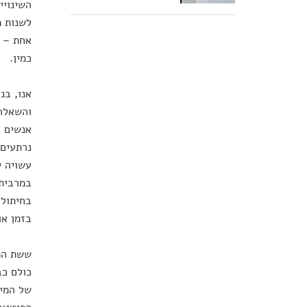
השינויי
לשנות מ
אחת – ש
כמין.
אנו, בנ
והשאלה 
אנשים ה
נרתעים 
עשויה ל
במרבית 
בחיתולי
בזמן או
ששת התר
כולם כב
של המין