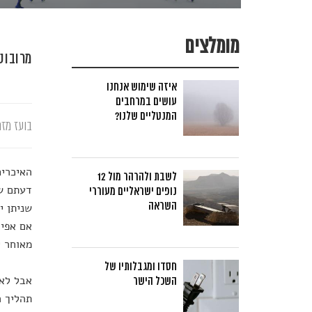
מומלצים
מרובוט
איזה שימוש אנחנו
עושים במרחבים
המנטליים שלנו?
בועז מזר
האיכרים
לשבת ולהרהר מול 12
נופים ישראליים מעוררי
השראה
שניתן י
מאוחר י
חסדו ומגבלותיו של
אבל לא 
השכל הישר
תהליך ר