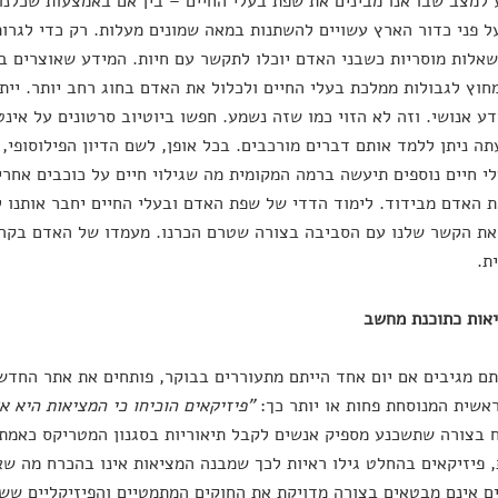
 למצב שבו אנו מבינים את שפת בעלי החיים – בין אם באמצעות שכלנו 
ל פני כדור הארץ עשויים להשתנות במאה שמונים מעלות. רק כדי לגרות
שאלות מוסריות כשבני האדם יוכלו לתקשר עם חיות. המידע שאוצרים בי
חוץ לגבולות ממלכת בעלי החיים ולכלול את האדם בחוג רחב יותר. יית
דע אנושי. וזה לא הזוי כמו שזה נשמע. חפשו ביוטיוב סרטונים על אינט
ה ניתן ללמד אותם דברים מורכבים. בכל אופן, לשם הדיון הפילוסופי, 
לי חיים נוספים תיעשה ברמה המקומית מה שגילוי חיים על כוכבים אחר
ת האדם מבידוד. לימוד הדדי של שפת האדם ובעלי החיים יחבר אותנו ל
את הקשר שלנו עם הסביבה בצורה שטרם הכרנו. מעמדו של האדם בקהיל
ת.
תם מגיבים אם יום אחד הייתם מתעוררים בבוקר, פותחים את אתר החדש
אשית המנוסחת פחות או יותר כך:
"פיזיקאים הוכיחו כי המציאות היא 
 בצורה שתשכנע מספיק אנשים לקבל תיאוריות בסגנון המטריקס כאמת 
 פיזיקאים בהחלט גילו ראיות לכך שמבנה המציאות אינו בהכרח מה שא
ם אינם מבטאים בצורה מדויקת את החוקים המתמטיים והפיזיקליים שש