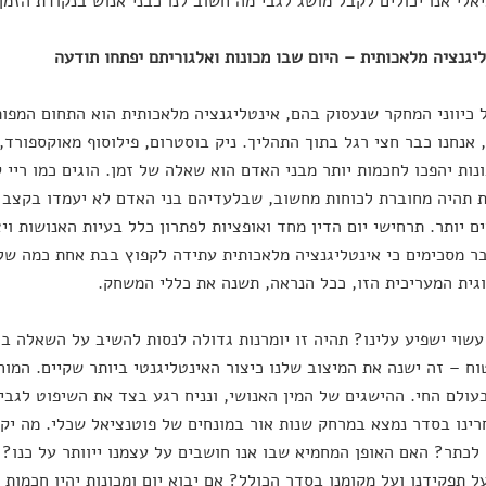
אלי אנו יכולים לקבל מושג לגבי מה חשוב לנו כבני אנוש בנקודת הזמן 
 כיווני המחקר שנעסוק בהם, אינטליגנציה מלאכותית הוא התחום המפותח
אנחנו כבר חצי רגל בתוך התהליך. ניק בוסטרום, פילוסוף מאוקספורד,
נות יהפכו לחכמות יותר מבני האדם הוא שאלה של זמן. הוגים כמו ריי ק
 תהיה מחוברת לכוחות מחשוב, שבלעדיהם בני האדם לא יעמדו בקצב ה
ים יותר. תרחישי יום הדין מחד ואופציות לפתרון כלל בעיות האנושות וי
ר מסכימים כי אינטליגנציה מלאכותית עתידה לקפוץ בבת אחת כמה של
גית המעריכית הזו, ככל הנראה, תשנה את כללי המשחק.
עשוי ישפיע עלינו? תהיה זו יומרנות גדולה לנסות להשיב על השאלה ב
ח – זה ישנה את המיצוב שלנו כיצור האינטליגנטי ביותר שקיים. המוח
עולם החי. ההישגים של המין האנושי, ונניח רגע בצד את השיפוט לגבי 
ינו בסדר נמצא במרחק שנות אור במונחים של פוטנציאל שכלי. מה יק
כתר? האם האופן המחמיא שבו אנו חושבים על עצמנו ייוותר על כנו?
ל תפקידנו ועל מקומנו בסדר הכולל? אם יבוא יום ומכונות יהיו חכמות 