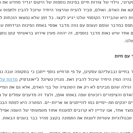
קרוני, גילוי של צורות חיים בפינות נוספות של היקום יגדיר מחדש את ה
קא את האדם. ואולם, סביר להניח שהיצור היחיד שיוכל להבין ולתפוס 
 היא שהבידוד הקוסמי שלנו יגיע לקצו. כל זמן שלא נמצאו הוכחות לק
תפס כמדבר שומם ועצום עם נווה מדבר אפסי באחת הפינות הנידחות של
ם אחד שיש נאות מדבר נוספים, זה יהווה מעין אירוע בראשיתי קטן נו
לנו.
 בחיים ובבעליהם עסקינן, על פי תרחיש נוסף ייתכן כי בתקופה שבה נג
נהיה המין היחיד שיכול להבין זאת. מגזין
נשיונל ג'יאוגרפיק
מדווח על
וגילה שהם מבינים לא רק את הטונציה של בני האדם, אלא גם את המילי
האדם והציפורים רוכשים שפה באותו אופן, ולצד זה מדענים עמלים על 
 יונקים תת-ימיים כמו לווייתנים או אריות-ים. המטרה היא לפתח הבנה
מצד אחד, אנו עדיין לא קרובים לפענוח אחוז משמעותי של השפה אפילו
טכנולוגיות עשויות לשנות את התמונה בקצב מהיר כבר בשנים הבאות.