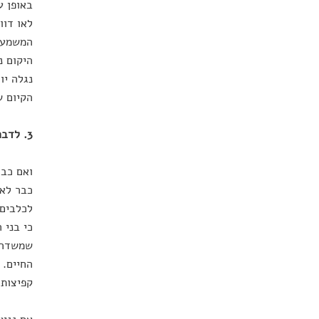
באופן ע
לאו דוו
המשמעות
היקום נ
נגלה יו
הקיום ש
3. לדבר עם חיות
ואם כבר
כבר לא 
לכלבים 
כי בני 
שמשדרים
החיים. 
קפיצות 