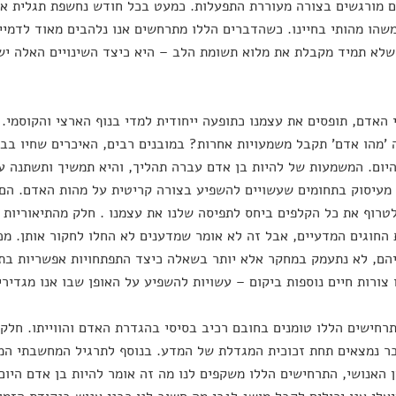
ם מורגשים בצורה מעוררת התפעלות. כמעט בכל חודש נחשפת תגלית או
שהו מהותי בחיינו. כשהדברים הללו מתרחשים אנו נלהבים מאוד לדמיי
לא תמיד מקבלת את מלוא תשומת הלב – היא כיצד השינויים האלה יש
י האדם, תופסים את עצמנו כתופעה ייחודית למדי בנוף הארצי והקוסמי. 
'מהו אדם' תקבל משמעויות אחרות? במובנים רבים, האיכרים שחיו בב
יום. המשמעות של להיות בן אדם עברה תהליך, והיא תמשיך ותשתנה עם
מעיסוק בתחומים שעשויים להשפיע בצורה קריטית על מהות האדם. הם 
טרוף את כל הקלפים ביחס לתפיסה שלנו את עצמנו . חלק מהתיאוריות ה
החוגים המדעיים, אבל זה לא אומר שמדענים לא החלו לחקור אותן. מכיו
הם, לא נתעמק במחקר אלא יותר בשאלה כיצד התפתחויות אפשריות בתח
 צורות חיים נוספות ביקום – עשויות להשפיע על האופן שבו אנו מגדירים
חישים הללו טומנים בחובם רכיב בסיסי בהגדרת האדם והווייתו. חלקם 
ר נמצאים תחת זכוכית המגדלת של המדע. בנוסף לתרגיל המחשבתי ה
 האנושי, התרחישים הללו משקפים לנו מה זה אומר להיות בן אדם היום.