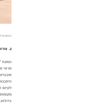
הומנואיד
2. צורות חיים נוספות ביקום
המונח '
סרטי מד
סוכנויו
היתכנות
לקיום ח
מקומות 
גדולות.