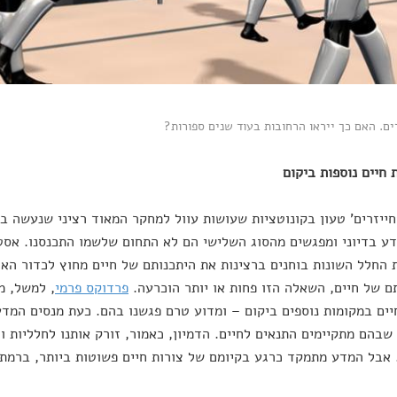
ים. האם כך ייראו הרחובות בעוד שנים ספורות?
חייזרים' טעון בקונוטציות שעושות עוול למחקר המאוד רציני שנעשה בת
ע בדיוני ומפגשים מהסוג השלישי הם לא התחום שלשמו התכנסנו. אסטר
ת החלל השונות בוחנים ברצינות את היתכנותם של חיים מחוץ לכדור הא
ם של חיים, השאלה הזו פחות או יותר הוכרעה.
פרדוקס פרמי
, למשל, מ
יים במקומות נוספים ביקום – ומדוע טרם פגשנו בהם. כעת מנסים המדע
שבהם מתקיימים התנאים לחיים. הדמיון, כאמור, זורק אותנו לחלליות ול
 אבל המדע מתמקד כרגע בקיומם של צורות חיים פשוטות ביותר, ברמת