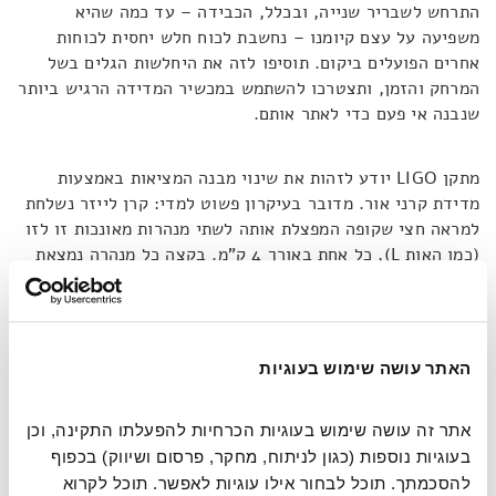
התרחש לשבריר שנייה, ובכלל, הכבידה – עד כמה שהיא
משפיעה על עצם קיומנו – נחשבת לכוח חלש יחסית לכוחות
אחרים הפועלים ביקום. תוסיפו לזה את היחלשות הגלים בשל
המרחק והזמן, ותצטרכו להשתמש במכשיר המדידה הרגיש ביותר
שנבנה אי פעם כדי לאתר אותם.
מתקן LIGO יודע לזהות את שינוי מבנה המציאות באמצעות
מדידת קרני אור. מדובר בעיקרון פשוט למדי: קרן לייזר נשלחת
למראה חצי שקופה המפצלת אותה לשתי מנהרות מאונכות זו לזו
(כמו האות L), כל אחת באורך 4 ק"מ. בקצה כל מנהרה נמצאת
מראה המחזירה את הקרניים למראה המפצלת. המנהרות הללו
נמצאות בתנאים של ואקום ומבודדות לחלוטין מהשפעות
חיצוניות. לכן, במצב שבו מבנה המציאות יציב, שתי הקרניים
אמורות לבטל זו את זו ולהשתקף יחד מהמראה המפצלת לנקודה
האתר עושה שימוש בעוגיות
סופית. במצב של עיוות במרחב-זמן, חלק אחד של מבנה
המציאות מתרחב והשני מתכווץ, בדומה לתנועת נחש. כאשר זה
קורה, קרן האור שנעה בקטע שהתרחב תעבור מרחק גדול יותר
אתר זה עושה שימוש בעוגיות הכרחיות להפעלתו התקינה, וכן 
מזו שנעה בקטע שהתכווץ, ואז יודיע המתקן על ההפרש ביניהן.
בעוגיות נוספות (כגון לניתוח, מחקר, פרסום ושיווק) בכפוף 
בבוקר ה-14 בספטמבר זה קרה, ואחרי מספר חודשים של מחקר
להסכמתך. תוכל לבחור אילו עוגיות לאפשר. תוכל לקרוא 