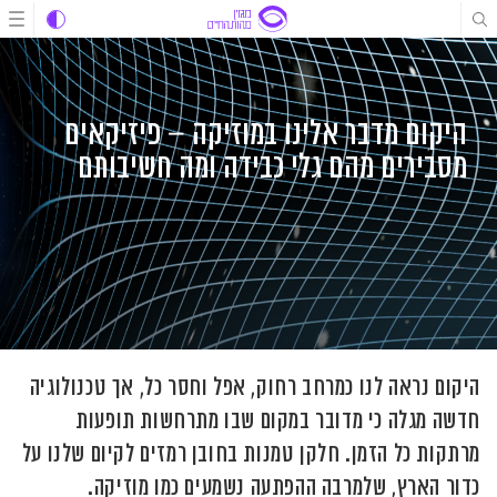
לג
לג
לג
תוכן
תוכן
ניווט
היקום מדבר אלינו במוזיקה – פיזיקאים
מסבירים מהם גלי כבידה ומה חשיבותם
היקום נראה לנו כמרחב רחוק, אפל וחסר כל, אך טכנולוגיה
חדשה מגלה כי מדובר במקום שבו מתרחשות תופעות
מרתקות כל הזמן. חלקן טמנות בחובן רמזים לקיום שלנו על
כדור הארץ, שלמרבה ההפתעה נשמעים כמו מוזיקה.