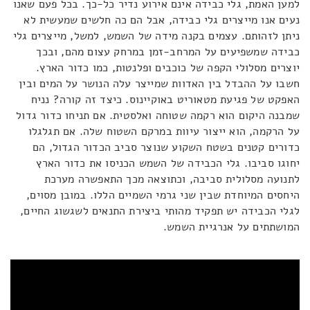
למען האמת, גלי כבידה אינם אירוע נדיר כל-כך. בכל פעם שאנו
נעים אנו מייצרים גלי כבידה, אבל הם כה חלשים שמעשית לא
ניתן לזהותם. עצמים בקנה מידה של השמש, למשל, מייצרים גלי
כבידה שמשפיעים על המרחב-זמן במרחק עצום מהם, ובכך
יוצרים מסלולי הקפה של כוכבים ופלנטות, כמו כדור הארץ.
חשבו על ההבדל בין האדוות שמייצר עלה הנושר על המים ובין
האפקט של פגיעת מטאוריט באוקיינוס. כיצד זה קורה? נניח
שמבנה היקום הוא רקמה שטוחה ואלסטית. אם תניחו כדור גדול
על הרקמה, הוא ייצור עיוות במרקם השטוח שלה. אם תגלגלו
כדורים קטנים בשטח השקוע שנוצר סביב הכדור הגדול, הם
יחוגו סביבו. גלי הכבידה של השמש הכניסו את כדור הארץ
לתנועה מסלולית סביבה, וכתוצאה מכך התאפשרה מערכת
היחסים המיוחדת שבין שני גרמי השמיים הללו. במובן מסוים,
לגלי הכבידה יש תפקיד מהותי ביצירת התנאים לשגשוג החיים,
המושתתים על אנרגיית השמש.