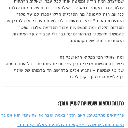
שמייצרת המון מידע ומפיצה אותו לכל עבר. שאלות מרתקות
עולות לגבי מקומנו בפאזל – אילו עוד דרכים של היקום לגלות
לנו את רזיו קיימות? מה התגליות הללו יספרו לנו על מקור
היווצרות האדם? כיצד התאפשר לנו לפתח רצון ויכולת להבין את
הסודות הללו? ומה המשמעות עבור התודעה שלנו? אפשר
להמשיך ולהפליג בהרהורים על גבי גלי הכבידה עד המחוזות
הנסתרים ביותר של הקוסמוס.
ומה שאולי הכי מפליא הוא שכל זה
ניצת בהתנגשות אדירים בין שני חורים שחורים – כל אחד במסה
של 30 שמשות – והגיע אלינו כלחישת הד בדמותו של שינוי
בן אלפית הפרוטון בקרן לייזר.
כתבות נוספות שעשויות לעניין אותך:
פיזיקאים מתלבטים: האם הזמן באמת עובר או שהשינוי הוא אם כל 
מיהו החתול שמשגע פיזיקאים בעולם עם שאלות קיומיות?