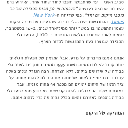
סביב השני – עד שהתנגשו והפכו לחור שחור אחד. האירוע גרם
לשחרור אנרגיה בעוצמה
"הגבוהה פי 50 מכוח הכבידה של כל
כוכבי היקום גם יחד"
, כפי שדיווח ה-
New York
Times
. ההתנגשות יצרה גלי כבידה שהרעידו את מבנה היקום
עצמו והתפשטו בו במשך יותר ממיליארד שנים. ב-14 בספטמבר,
יומיים לאחר שנחנכו הגלאים החדשים ב-LIGO, הגיעו גלי
הכבידה שנוצרו בעת ההתנגשות לכדור הארץ.
אנחנו אמנם מדברים על מדע, אבל התזמון של הפעלת הגלאים
יותר קרוב לעולם הנסים. משנת 1993 מנסים החוקרים לאתר גלי
כבידה של אירועים ביקום, ללא הצלחה. רצה הגורל וגלים כאלה
עברו דרכנו יומיים לאחר שפיתחנו את היכולת לזהות אותם. על
ציר הזמן של היקום יומיים הם מספר אף פחות מזניח, אבל
במונחים שלנו הם יכולים להיות קריטיים. מי יודע מתי יגיעו גלי
כבידה נוספים לאזורנו והאם בכלל נהיה פה כדי לזהות אותם.
המוזיקה של היקום