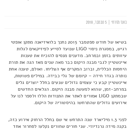
בועז מזרחי
|
5 נובמבר, 2018
בשיאו של חודש ספטמבר 2015 נחנך בלואיזיאנה מתקן אופטי
רגיש, במסגרת ניסוי LIGO שנועד לסייע לפיזיקאים לגלות
עיוותים בזמן ובמרחב. מדענים מנסים להוכיח את טענות
איינשטיין לגבי מבנה היקום כבר מאה שנים מאז הגה את תורת
היחסות הכללית, וברוב המקרים אף הצליחו. ואולם, טענה אחת
נותרה בגדר חידה – קיומם של גלי כבידה. במילים פשוטות,
איינשטיין קבע כי עצמים גדולים שנעים בחלל יוצרים גלים
במרחב-זמן, שהוא למעשה מבנה היקום. הגלאים החדשים
שבמתקן LIGO אמורים לאתר את התנודות הללו ולספר לנו על
אירועים גדולים שהתרחשו בהיסטוריה של היקום.
לפני 1.3 מיליארד שנה התרחש אי שם בחלל הרחוק אירוע כזה,
בקנה מידה גרנדיוזי. שני חורים שחורים נקלעו לסחרור אחד