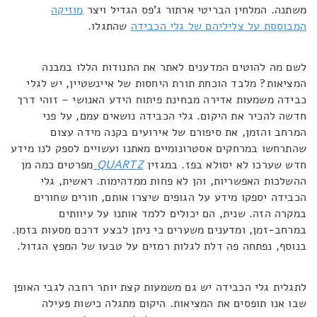
משתנה. המלחין הבריטי ארתור ג'פס הגדיל ויצר
מוזיקה
המבוססת על צליליהם של גלי הכבידה
שהתגלו.
לשם מה להוטים המדענים לאתר את התנודות הללו במבנה
המציאות? מלבד הוכחת תורת היחסות של איינשטיין, יש לגלי
כבידה משמעות אדירה מבחינת פיתוח הידע האנושי – זוהי דרך
חדשה להכיר את היקום. גלי הכבידה נושאים עמם, על פני
המרחב והזמן, את סיפורם של אירועים בקנה מידה עצום
שהתרחשו במרחקים אסטרונומיים מאתנו ועשויים לספק לנו מידע
חדש שערכו לא יסולא בפז. במגזין
QUARTZ
מפרטים כמה מן
ההשלכות האפשריות, והן לא פחות ממדהימות. ראשית, גלי
הכבידה יספקו מידע על הגופים שיצרו אותם, חורים שחורים
במקרה הזה. שנית, הם יכולים ללמד אותנו על עיוותים
במרחב-זמן, ומדענים משערים כי ניתן לבצע דרכם מסעות בזמן.
בנוסף, נפתחה פה דלת לגלות רמזים על טבעו של המפץ הגדול.
לתגלית גלי הכבידה יש גם משמעות קצת יותר רחבה לגבי האופן
שבו אנו תופסים את המציאות. היקום מתגלה כישות פעילה