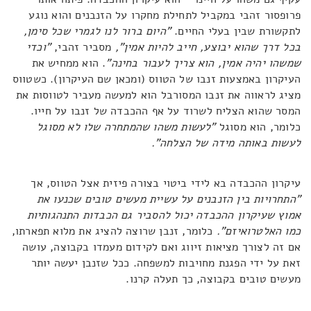
פרופסור זהבי במקביל לתחילת מחקרו על הזנבנים והוא נוגע
לתקשורת שבין בעלי החיים.
"היום ברור לנו לגמרי שכל סימן,
בכל דרך שהוא יבוצע, חייב להיות אמין",
מסביר זהבי,
"וכדי
שמשהו יהיה אמין, הוא צריך לעבור בחינה"
. הוא ממחיש את
העיקרון באמצעות זנבו של הטווס (ומכאן שם העיקרון). כשטווס
מציג לראווה את זנבו המסורבל הוא למעשה מעביר לטווסות את
המסר שהוא הצליח לשרוד על אף ההכבדה של זנבו על חייו.
כלומר, הוא מסוגל
"לעשות משהו שהמתחרה שלו לא מסוגל
לעשות באותה מידה של הצלחה".
עיקרון ההכבדה בא לידי ביטוי בצורה פיזית אצל הטווס, אך
"התחרויות בין הזנבנים על עשיית מעשים טובים שכנעו את
אמוץ שעיקרון ההכבדה יכול להסביר גם הכבדות התנהגותיות
כמו האלטרואיזם".
כלומר, זנבן שרוצה להציג את מלוא תפארתו,
אם זה לצורך מציאות זיווג ואם לקידום מעמדו בקבוצה, עושה
זאת על ידי הפגנת מחויבות למשפחה. ככל שזנבן יעשה יותר
מעשים טובים בקבוצה, כך תעלה קרנו.