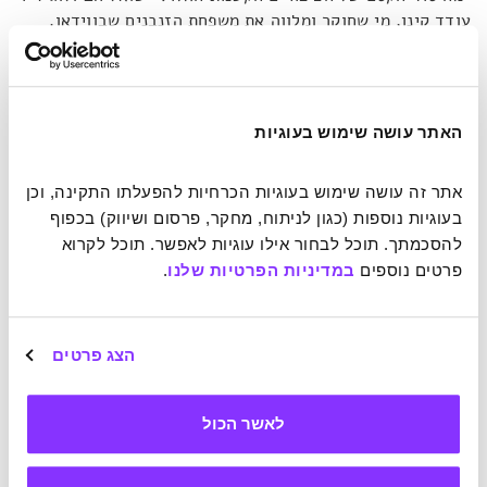
עודד קינן, מי שחוקר ומלווה את משפחת הזנבנים שבווידאו.
השאלה הזו מופנית לפרופסור אמוץ זהבי, ותשובתו פשוטה
להפליא:
"ראשית"
, הוא אומר,
"זה נחמד להיות בחברת ציפורים
שאתה מכיר אישית כל אחת מהן"
. לגבי סוד הקסם, ובכן,
הזנבנים
"חיים בקבוצה, במערכת שיתופית שלא קיימת אצל אף
האתר עושה שימוש בעוגיות
ציפור אחרת בישראל".
את הדוגמאות לחיי השיתוף אפשר לראות
בכל בוקר, כאשר הזנבנים יוצאים בריקוד טקסי שבו הם עוסקים
אתר זה עושה שימוש בעוגיות הכרחיות להפעלתו התקינה, וכן 
בסירוק הנוצות תוך כדי היצמדות והידחקות זה אל זה. פעולת
בעוגיות נוספות (כגון לניתוח, מחקר, פרסום ושיווק) בכפוף 
סירוק הנוצות נקראת סינוץ והיא מתרחשת הן במסגרת קבוצתית
והן בין זוגות ציפורים.
להסכמתך. תוכל לבחור אילו עוגיות לאפשר. תוכל לקרוא 
פרטים נוספים 
במדיניות הפרטיות שלנו
.
אבל זה לא נגמר שם. הזנבנים מקיימים שותפות גם באוכל,
כאשר כל חברי הקבוצה נרתמים להאכלת הגוזלים. מה שיותר
הצג פרטים
מפתיע הוא מנהגם של הבכירים בהיררכיה לחלוק את מזונם עם
פרטים שנמצאים מתחתם בשרשרת, לאו דווקא גוזלים או
צעירים. גם בהגנה מפני טורפים קיימת התגייסות קבוצתית.
לאשר הכול
לקראת סוף הווידיאו מציג קינן את חילופי המשמרות בין
הזקיפים, כאשר הם כמעט רבים על הזכות להתנדב ולשמור על
המשפחה בזמן ששאר החברים תרים אחר מזון.