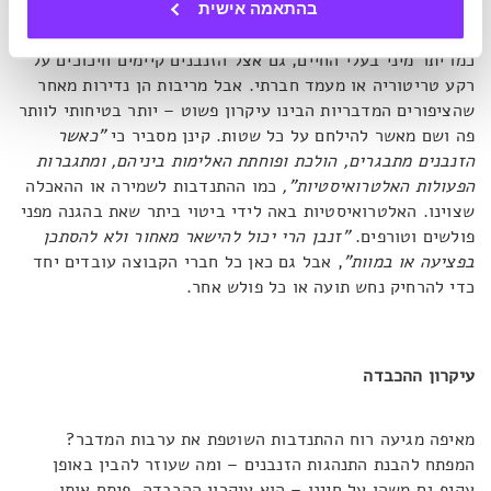
בהתאמה אישית
כמו יתר מיני בעלי החיים, גם אצל הזנבנים קיימים חיכוכים על
רקע טריטוריה או מעמד חברתי. אבל מריבות הן נדירות מאחר
שהציפורים המדבריות הבינו עיקרון פשוט – יותר בטיחותי לוותר
פה ושם מאשר להילחם על כל שטות. קינן מסביר כי
"כאשר
הזנבנים מתבגרים, הולכת ופוחתת האלימות ביניהם, ומתגברות
הפעולות האלטרואיסטיות",
כמו ההתנדבות לשמירה או ההאכלה
שצוינו. האלטרואיסטיות באה לידי ביטוי ביתר שאת בהגנה מפני
פולשים וטורפים.
"זנבן הרי יכול להישאר מאחור ולא להסתכן
בפציעה או במוות"
, אבל גם כאן כל חברי הקבוצה עובדים יחד
כדי להרחיק נחש תועה או כל פולש אחר.
עיקרון ההכבדה
מאיפה מגיעה רוח ההתנדבות השוטפת את ערבות המדבר?
המפתח להבנת התנהגות הזנבנים – ומה שעוזר להבין באופן
עקיף גם משהו על חיינו – הוא עיקרון ההכבדה. פיתח אותו