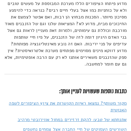
מדוע פיתחו הציפורים הללו מערכת המבוססת על מעשים טובים
ולא על כוחניות כמו אצל בעלי חיים רבים? כנראה כדי להימנע
מסיכון מיותר. הסכנות מבחוץ הן רבות, ואם אפשר לצמצם את
החיכוכים מבית, מדוע לא? המציאות שלנו וגם של הזנבנים מאוד
מורכבת וכוללת גם עימותים, ולמרות זאת מעניין לראות גם אצל
בני האדם היגיון דומה לזה של הזנבנים, על פיו חיי שותפות
עדיפים על פני יריבות. האם זה נובע מאינטליגנציה מפותחת?
מדוע דווקא מינים מסוימים מפתחים מערכת אלטרואיסטית? אין
ספק שהזנבנים משאירים אותנו לא רק עם הרבה אופטימיות, אלא
גם עם חומר למחשבה.
כתבות נוספות שעשויות לעניין אותך:
מקור משותף? נמצאו ראיות הקושרות את ציוץ הציפורים לשפה
האנושית
אתנחתא של טבע: להקת זרזירים במחול אווירובטי מרהיב
השורשים העמוקים של חיי החברה אצל צמחים נחשפים