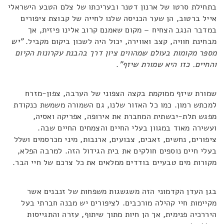
בתחילת סרטו של ארנון דטנר ובעריכתו של צלם הטבע הישראלי
אייל ברטוב, הן שער הכניסה שלנו לחייה של קבוצת ציפורים
במדבר הנגב הצחיח – מקום שאמנם קרוב אלינו פיזית, אך
מבחינת חוויה, קצב ואווירה, יכול היה לשכון ביקום מקביל.
"יש
מספר מקומות בעולם שמהווים ציון דרך בהבנת עקרונות הקיום
והחיים. כזו היא שמורת שיזף"
.
שמורת שיזף ממוקמת בקצה הצפוני של הערבה, צפון-מזרח
למכתש רמון. כמו כל האזור שלנו, גם השמורה משמשת כנקודת
מפגש תלת-יבשתית המחברת את אירופה, אפריקה ואסיה,
ועשירה מאוד במגוון בעלי החיים והצמחים החיים שבה.
ציפורים, נחשים, זאבים, צבועים, ארנבות, מיני מכרסמים ושלל
בעלי חיים נוספים חולקים את בית הגידול הזה. למרבה הפלא,
מקורות מים טבעיים בודדים ממלאים את כל צרכם של חיי הבר.
בגן העדן הקדמוני הזה משגשגות משפחות של זנבנים אשר
מקיימות חיי קהילה מורכבים. לציפורים יש מבנה חברתי בעל
היררכיה פנימית, אך הן חיות מתוך שיתוף, עזרה והתגייסות