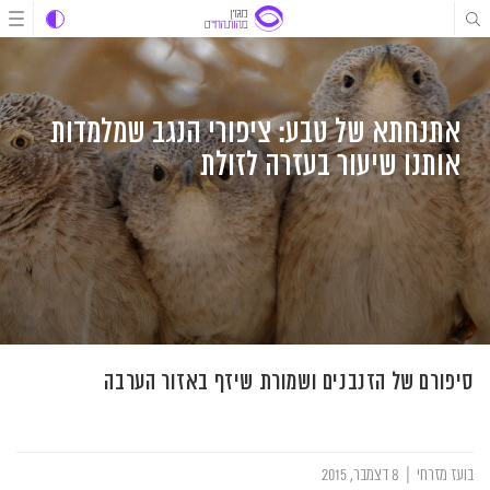
לג
לג
לג
תוכן
תוכן
ניווט
אתנחתא של טבע: ציפורי הנגב שמלמדות
אותנו שיעור בעזרה לזולת
סיפורם של הזנבנים ושמורת שיזף באזור הערבה
בועז מזרחי
|
8 דצמבר, 2015