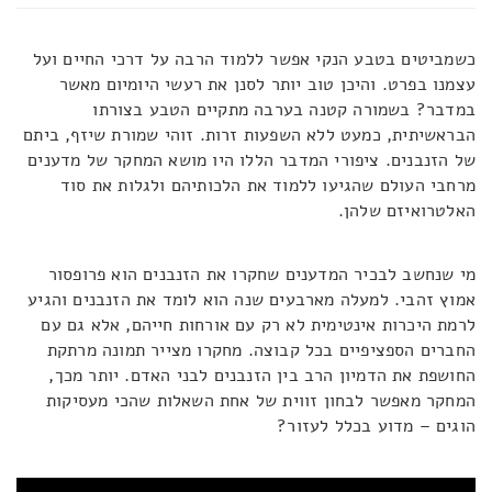
כשמביטים בטבע הנקי אפשר ללמוד הרבה על דרכי החיים ועל
עצמנו בפרט. והיכן טוב יותר לסנן את רעשי היומיום מאשר
במדבר? בשמורה קטנה בערבה מתקיים הטבע בצורתו
הבראשיתית, כמעט ללא השפעות זרות. זוהי שמורת שיזף, ביתם
של הזנבנים. ציפורי המדבר הללו היו מושא המחקר של מדענים
מרחבי העולם שהגיעו ללמוד את הלכותיהם ולגלות את סוד
האלטרואיזם שלהן.
מי שנחשב לבכיר המדענים שחקרו את הזנבנים הוא פרופסור
אמוץ זהבי. למעלה מארבעים שנה הוא לומד את הזנבנים והגיע
לרמת היכרות אינטימית לא רק עם אורחות חייהם, אלא גם עם
החברים הספציפיים בכל קבוצה. מחקרו מצייר תמונה מרתקת
החושפת את הדמיון הרב בין הזנבנים לבני האדם. יותר מכך,
המחקר מאפשר לבחון זווית של אחת השאלות שהכי מעסיקות
הוגים – מדוע בכלל לעזור?