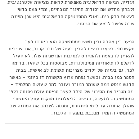
ועדיין, הגישה הדיאלוגית מאפשרת לראות מציאות אלטרנטיבית
ולבחון מחדש את יסודות החינוך הנוכחיים, ומדי פעם כדאי
לעשות בדק בית. ואולי המתמטיקה הדיאלוגית היא אכן הפינה
שבה אפשר לבצע את הניסוי.
הפער בין אהבה ובין חשש ממתמטיקה הוא ביסודו פער
תקשורתי. כשאנו רוצים להבין בעיה של חבר קרוב, אנו צריכים
להאזין לו באמת ולהתייחס לנסיבות הפרטניות שלו. לא יועיל
לדקלם לו תיאוריות פסיכולוגיות, מבוססות ככל שיהיו. בדומה
לכך, גם בעיות של ילדים מצריכות תשומת לב אישית, בבית
הספר כמו בבית. וכאשר נפתח ערוץ תקשורת דו כיווני – כאשר
הדגש מוסט ממה שאומר המורה ועובר למה שעושה התלמיד –
זה מגביר את הסיכוי של הילד לעצב תפיסת עולם פתוחה כלפי
המתמטיקה. למעשה, הגישה הדיאלוגית מתקנת עוול היסטורי
שהולך אחורה עד לימי פיתגורס, ומנסה לשכתב את המחזה שבו
המתמטיקה תמיד מככבת בתפקיד הגיבור.