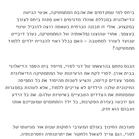
ביחס למי שמקדמים את אהבת המתמטיקה, אנשי הגישה
הדיאלוגית במכללת אוהלו מדגימים ראש פתוח ביחס לצורך
במקצוע. אולי זו תכונה הכרחית כשאתה רוצה להוביל שינוי
בעצמך. אחרי שהוצגו נפלאותיה של המתמטיקה, נערך דיבייט
שנועד לעורר למחשבה – האם בכלל ראוי להכריח ילדים ללמוד
מתמטיקה?
הכנס נחתם בהרצאתו של דני לסרי, מייסד בית הספר הדיאלוגי
בבית אורן. לסרי לקח את הרעיונות של המתמטיקה הדיאלוגית
מספר צעדים קדימה, והציע לשנות מהיסוד את כל התפיסה
החינוכית שלנו: הילדים לא צריכים ללמוד, אלא לשהות במסגרות
שמפתחות את הצדדים הטבעיים באישיות שלהם. את כל הידע
הם ירכשו בעזרת הסקרנות, כל ילד והתחומים שמעניינם אותו
ושבהם הוא חזק.
מערכות החינוך בעולם המערבי רחוקות שנות אור מגישתו של
לסרי, וגם צריך לשאול ולחקור את יתרונותיה וחסרונותיה.