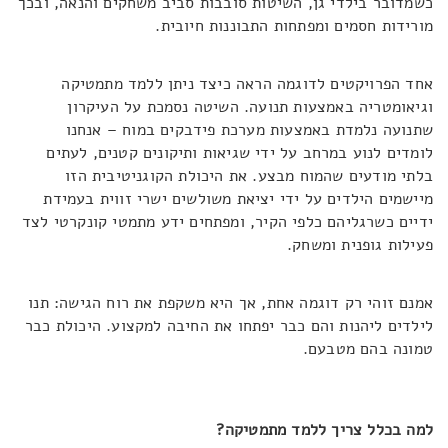
כשמדובר בילדי גן, השיטות סובבות סביב משחקים והנאה, ובכך
מורידות חסמים ומפתחות התבוננות חיובית.
אחד הפרויקטים לדוגמה הראה כיצד ניתן ללמד מתמטיקה
וגיאומטריה באמצעות תנועה. השיטה נסמכת על העיקרון
שתנועה נלמדת באמצעות מערכת פידבקים במוח – אנחנו
לומדים לנוע במרחב על ידי שגיאות ותיקונים קטנים, לעתים
בלתי מודעים שהמוח מבצע. את היכולת הקוגניטיבית הזו
מיישמים הילדים על ידי יציאת משולשים ישרי זווית בעמידת
ידיים כשרגליהם כלפי הקיר, ומפתחים ידע מתמטי קונקרטי לצד
פעילות גופנית ומשחק.
אמנם זוהי רק דוגמה אחת, אך היא משקפת את רוח הגישה: תנו
לילדים ליהנות והם כבר יפתחו את החיבה למקצוע. היכולת כבר
טמונה בהם מטבעם.
למה בכלל צריך ללמד מתמטיקה?