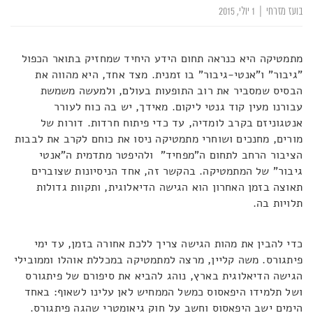
בועז מזרחי
|
1 יולי, 2015
מתמטיקה היא כנראה תחום הידע היחיד שמחזיק בתואר הכפול
"גיבור" ו"אנטי-גיבור" בו זמנית. מצד אחד, היא מהווה את
הבסיס שמסביר את רוב התופעות בעולם, ולמעשה משמשת
עבורנו מעין קוד גנטי ליקום. מאידך, יש בה כוח לעורר
אנטגוניזם בקרב לומדיה, עד כדי פיתוח חרדות. דורות של
מורים, מחנכים ושוחרי מתמטיקה ניסו את כוחם לקרב את לבבות
הציבור הרחב לתחום ה"מפחיד" ולהיפטר מתדמית ה"אנטי
גיבור" של המתמטיקה. בהקשר זה, אחד הניסיונות שצוברים
תאוצה בזמן האחרון הוא הגישה הדיאלוגית, ותקוות גדולות
תלויות בה.
כדי להבין את מהות הגישה צריך ללכת אחורה בזמן, עד ימי
פיתגורס. משה קליין, מרצה למתמטיקה במכללת אוהלו וממובילי
הגישה הדיאלוגית בארץ, נוהג להביא את סיפורם של פיתגורס
ושל תלמידו היפאסוס כמשל הממחיש לאן עלינו לשאוף: באחד
הימים ישב היפאסוס וחשב על חוק גיאומטרי שהגה פיתגורס.