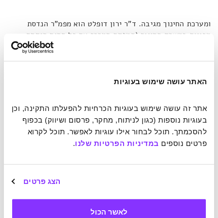
ומערכת החינוך מגיבה. ד"ר ירון דופלט הוא מפמ"ר הנדסת
מכונות במשרד החינוך (המפקח המרכז את כל תחום הנדסת
מכונות במערכת החינוך). הוא הציג בכנס מודלים לימודיים
שנשענים על עקרונות הגישה הדיאלוגית, כשבראשם ההבנה
שההשקעה היא אם כל ההצלחות ולאו דווקא כישרון מולד.
דופלט סיפר על מחקרה של פרופסור לורן רזניק, פסיכולוגית
האתר עושה שימוש בעוגיות
חינוכית שניסחה עקרונות מהפכניים ללימוד: ארגון הלמידה
להערכת מאמץ, ציפיות ברורות, הערכה הוגנת ואמינה, הכרה
אתר זה עושה שימוש בעוגיות הכרחיות להפעלתו התקינה, וכן 
והערכה של ההישגים, ניהול עצמי של הלמידה ועוד.
בעוגיות נוספות (כגון לניתוח, מחקר, פרסום ושיווק) בכפוף 
להסכמתך. תוכל לבחור אילו עוגיות לאפשר. תוכל לקרוא 
העקרונות של רזניק שלובים היטב בגישה הדיאלוגית ומאפשרים
פרטים נוספים 
במדיניות הפרטיות שלנו
.
לילדים לבנות את התפיסה הלימודית בכלל והמתמטית בפרט –
כאנשים פרטיים ולא כתוצרים הומוגניים של בית חרושת לציונים.
הצג פרטים
לאשר הכול