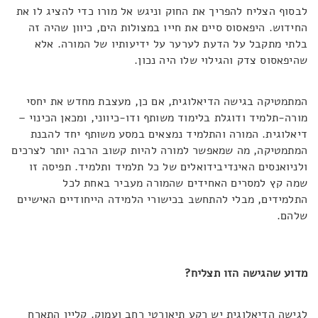
לבסוף הצליח להפריך את החוק וניגש אל מורו כדי להציג לו את
החידוש. היפאסוס סיים את חייו במצולות הים, כיוון שהיה זה
בלתי מתקבל על הדעת לערער על ידיעותיו של המורה. אלא
שהיפאסוס צדק והגילוי שלו היה נכון.
המתמטיקה בגישה הדיאלוגית, אם כן, מעצבת מחדש את יחסי
מורה-תלמיד ודוגלת בלימוד משותף ודו-כיווני, ומכאן הכינוי –
דיאלוגית. המורה והתלמיד נמצאים במסע משותף יחד להבנת
המתמטיקה, מה שמאפשר למורה להיות קשוב הרבה יותר לצרכים
ולניואנסים האינדיבידואלים של כל תלמיד ותלמיד. תפיסה זו
שמה קץ למסרים האחידים שהמורה מעביר באחת לכל
התלמידים, מבלי להתחשב בכישורי הלמידה הייחודיים האישיים
שלהם.
מדוע שהגישה הזו תצליח?
לגישה הדיאלוגית יש רקע תיאורטי רחב ועמוק. קליין התארח