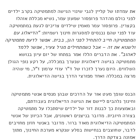
את עמדתו של קליין לגבי שינוי הגישה למתמטיקה בקרב ילדים
לפני כולם מהדהד פרופסור שמעון עמר, נשיא מכללת אוהלו
בקצרין. פרופסור עמר מאמין שילדים צריכים לגעת במתמטיקה
עוד לפני שהם נכנסים למסגרות חינוך רשמיות:
"הדיאלוג עם
המתמטיקה חייב להתחיל לפני הגן, בבית. אפשר לדעת מתמטיקה
ולשנוא את זה – אבל כשמתחילים מגיל צעיר, אפשר ללמד
לאהוב".
את הדברים הללו אמר בפתחו של יום עיון בנושא
מתמטיקה בגישה דיאלוגית שנערך במכללה, על רקע נופי הגולן
השלווים. היום נערך לזכרו של ד"ר עוזי ערמון ז"ל, מי שהיה
מרצה במכללה ואחד מפורצי הדרך בגישה הדיאלוגית.
הכנס שופך מעט אור על הדרכים שבהן מנסים אנשי מתמטיקה
וחינוך נלהבים ליישם את הגישה הדיאלוגית בעבודתם,
ובאמצעות כך לבנות דור של ילדים שיסתכלו על מתמטיקה
בצורה חיובית. מדובר בניצנים ראשונים, אבל הכיוון של אנשי
המתמטיקה הדיאלוגית מאוד ברור. מדובר באנשי חזון מחויבים
לדבר, שחוצבים בנחישות בסלע שנקרא מערכת החינוך, מתוך
אמונה בצדקת הדרך.