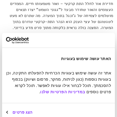
חדירת אור לחלל התת קרקעי – ואור משמעותו חיים. הממדים
העצומים והאור שחודר מבעד ל"גגוני השמש" יצרו תנאים
מושלמים לצמיחה של ג'ונגל בתוך המערה. מה שתרם לא מעט
לשגשוגם של עצי הענק הוא הנהר התת-קרקעי שזורם בתוך
המערה. הסצנה כולה נראית כלקוחה מתוך סרט מדע בדיוני.
מלבד העצים והנהר המערה מכילה גם צורות גיאולוגיות חריגות.
כך למשל תוכלו למצוא בה זקיפים (ההיפך מנטיפים) בגובה של
70 מטרים. רכיב נוסף שאופייני לחללים תת-קרקעיים נקרא פניני
האתר עושה שימוש בעוגיות
מערות, מעין כדורי סידן שנוצרים בתהליכים כימיים. השם שלהם
מעיד על הגודל הממוצע – כסנטימטר אחד – אולם במערת
סון-דונג מצויות פניני מערה בגודל של כדורי בייסבול.
אתר זה עושה שימוש בעוגיות הכרחיות להפעלתו התקינה, וכן 
בעוגיות נוספות (כגון לניתוח, מחקר, פרסום ושיווק) בכפוף 
להסכמתך. תוכל לבחור אילו עוגיות לאפשר. תוכל לקרוא 
דבודט, שזכה לראות במו עיניו את האוצרות הללו, מגדיר את
פרטים נוספים 
במדיניות הפרטיות שלנו
.
עצמו כצלם מערות, טיולים ואתגרים. עבודתו מתמקדת ברובה
בפארק הלאומי פונג-נה-קה-באנג בוייטנאם, שבשטחו נמצאת
המערה. הוא יצא לתעד אותה כשהוא מצויד במצלמה רגילה וכן
בטיסן עם מצלמת וידאו. מלבד הסרטון הוא תפס עוד שלל
הצג פרטים