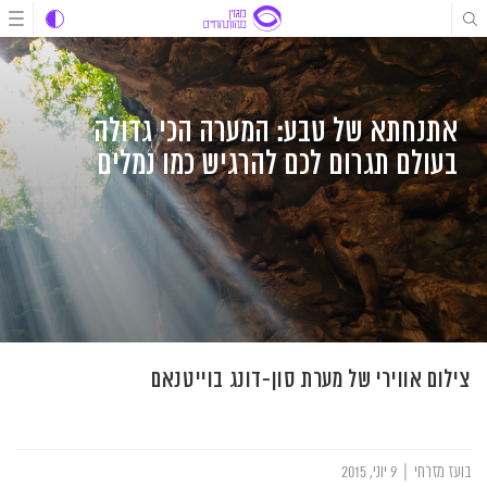
לג
לג
לג
תוכן
תוכן
ניווט
אתנחתא של טבע: המערה הכי גדולה
בעולם תגרום לכם להרגיש כמו נמלים
צילום אווירי של מערת סון-דונג בוייטנאם
בועז מזרחי
|
9 יוני, 2015