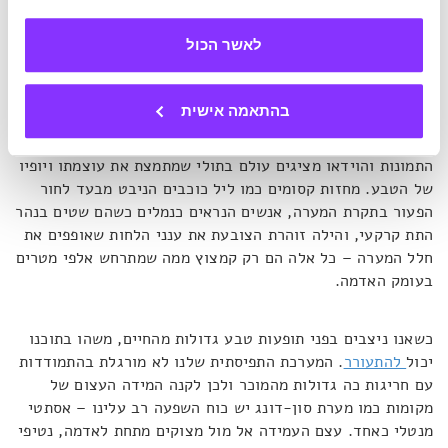
מראות מרהיבים בתוככי המערה, בהם תוכלו לצפות
בגלרייה
שלו.
לאשר הכול
מערה מעוררת הרהורים
בהתאמה אישית
התמונות והוידאו מציגים עולם בתולי שמתמצת את עוצמתו ויופיו
של הטבע. מחזות קסומים כמו ליל כוכבים הניבט מבעד לחור
הפעור בתקרת המערה, אנשים הנראים כנמלים כשהם שטים בנהר
התת קרקעי, והילה זוהרת הצובעת את ענני הלחות שאופפים את
חלל המערה – כל אלה הם רק קמצוץ ממה שמתרחש אלפי מטרים
בעומק האדמה.
כשאנו ניצבים בפני תופעות טבע גדולות מהחיים, משהו בתוכנו
יכול
להתעורר
. המערכת התפיסתית שלנו לא מורגלת בהתמודדות
עם חריגות כה גדולות מהמוכר ולכן לקנה המידה העצום של
מקומות כמו מערת סון-דונג יש כוח השפעה רב עלינו – אסתטי
מנטלי כאחד. עצם העמידה אל מול מצוקים מתחת לאדמה, נטיפי