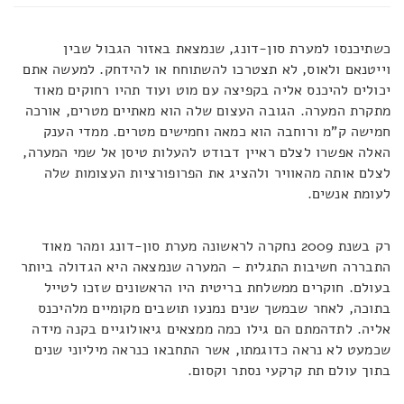
כשתיכנסו למערת סון-דונג, שנמצאת באזור הגבול שבין
וייטנאם ולאוס, לא תצטרכו להשתוחח או להידחק. למעשה אתם
יכולים להיכנס אליה בקפיצה עם מוט ועוד תהיו רחוקים מאוד
מתקרת המערה. הגובה העצום שלה הוא מאתיים מטרים, אורכה
חמישה ק"מ ורוחבה הוא כמאה וחמישים מטרים. ממדי הענק
האלה אפשרו לצלם ראיין דבודט להעלות טיסן אל שמי המערה,
לצלם אותה מהאוויר ולהציג את הפרופורציות העצומות שלה
לעומת אנשים.
רק בשנת 2009 נחקרה לראשונה מערת סון-דונג ומהר מאוד
התבררה חשיבות התגלית – המערה שנמצאה היא הגדולה ביותר
בעולם. חוקרים ממשלחת בריטית היו הראשונים שזכו לטייל
בתוכה, לאחר שבמשך שנים נמנעו תושבים מקומיים מלהיכנס
אליה. לתדהמתם הם גילו כמה ממצאים גיאולוגיים בקנה מידה
שכמעט לא נראה כדוגמתו, אשר התחבאו כנראה מיליוני שנים
בתוך עולם תת קרקעי נסתר וקסום.