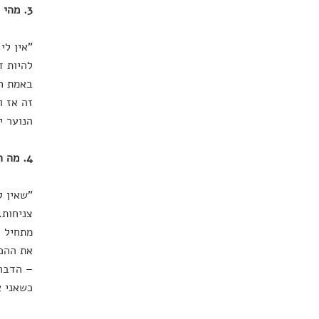
3. מהי החרטה הראשונה שעולה לך לראש?
"אין לי
להיות ד
באמת חר
זה אז ו
הנוער י
4. מה השינוי התפיסתי הכי משמעותי שעברת?
"שאין ל
צניחות.
מתחיל ל
את ההכנ
– הדבר 
כשאני א