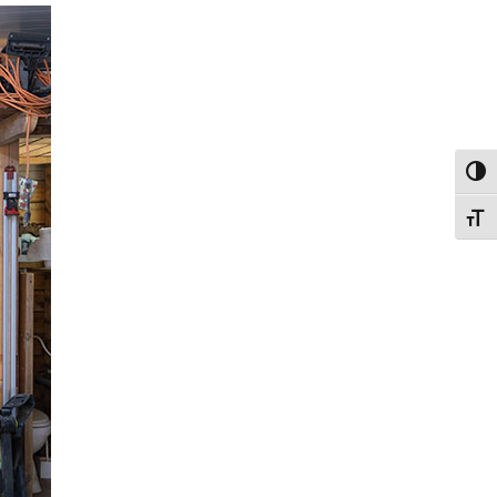
פעל/כבה ניגודיות גבוהה
תג גודל גופן