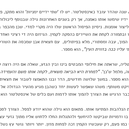
כבר 40 שנה שהדר עובד כאינסטלטור. יש לו 'שתי ידיים ימניות' והוא מתקן,
ידיו שימשו אותו נאמנה, אך רק בשנים האחרונות גילה שבנוסף ליכולות
ליצור אומנות. ניסיון הפיסול הראשון שלו היה מקרי למדי. שכן מהכפר 
ובתמורה לקחת את השיירים כהסקה לקמין. הגיזום היה די רציני ואחד
הפוך, עבה ומסתורי, מלא בפיתולים, עם חצאית אבן שמכסה את השורש
 עליו ככה בזווית העין"
, הוא מספר.
ליה, שראתה את חילופי המבטים בינו ובין הגזע, שאלה אם היה רוצה ל
, מלמל ש'כן'.
"למחרת היא הביאה משאית, לקחה אותו משם והעמידה א
הוא מספר. במשך שלושה חודשים, הדר ובנו התאמצו לשבור את חצאית 
יקט משותף: משהו שאפשר לעשות יחד כשהבן מגיע מהעיר הגדולה אל 
בר הרגיש את הצורך להפוך אותו לדמות ועם כלים של אינסטלטור הוא 
 הנלהבות הפתיעו אותו. פתאום הוא גילה שהוא יודע לפסל. הצורך לספ
ו ודמויות שביקשו להיחשף ולהתגלות החלו ללחוש אליו מתוך גזעי עצ
כמו פעם, רק שעכשיו הקמין זכה לפחות מזון. יותר ויותר גושי עץ נש