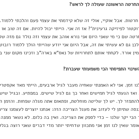
 חרטות. אבל אוקיי, אולי זה שלא קידמתי את עצמי פעם והלכתי ללמוד. 
וקטור לפיזיקה גרעינית'? אז זה אני. הייתי יכול להיות. אם זה טוב או ר
טה שם כי מי שאני היום אני נורא אוהב את עצמי וזה נולד גם מזה של
לכן גם לא עשיתי את זה, אבל היום אני יודע שהייתי הולך ללמוד רובו
מין אורד. לקחתי אותם לתחרויות של נאס"א בארה"ב וזכינו מקום שני ב
נו זמן. אני לא האמנתי שאחיה מעבר לגיל ארבעים, הייתי מאד אקסטרים
 ואז הגעתי לגיל חמישים ואחר כך גם לגיל שישים. במפתיע. ובגיל שיש
התפזר לך. יש לך שליטה מוחלטת, ופתאום אתה מגלה שפחות. והזמן הפ
סה שתיתן לי לעזוב את מעגל הצריכה הזה: אנחנו יוצרים לעצמנו צריכ
הכי יקר שלנו – כדי לספק את הצריכה. ואין בה כלום. לא נשאר ממנה 
ומר שאין לנו זמן אני מתכוון שדחיתי יותר מדי דברים שאני רוצה בגלל