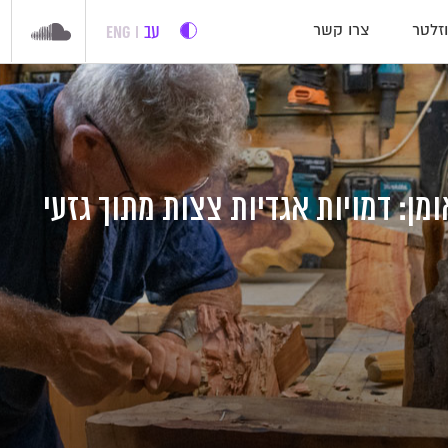
עב
ENG
זלטר
צרו קשר
מן: דמויות אגדיות צצות מתוך גזעי