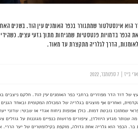
ר הוא אינסטלטור שמתגורר בכפר האומנים עין הוד. בשנים האח
ת הכפר בדמויות פנטסטיות שמגיחות מתוך גזעי עצים. כשהידיי
אומנות, הדרך לגלריה מתקצרת עד מאוד.
רי בייז
|
7 ספטמבר, 2022
ץ של דוד הדר מפוזרים ברחבי כפר האומנים
עין הוד
. חלקם ניצבים בת
דמית, ואחרים אף מוצגים בגלריה של המכולת המקומית ובאחד הגנים ה
ראי שמתוכו נובטת דמות. כולן אפופות ניחוח אגדי או שבטי: שדוני יער
מה שנותר מגזע היוולדן, ציפורים פרושות כנפיים מגוננות על גוזלים צע
 בר. הכפר הוא גלריה אחת גדולה, מוקפת בקילומטרים של יער הררי. א