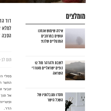
מומלצים
דוד הד
למלא א
איזה שימוש אנחנו
הסבה ל
עושים במרחבים
המנטליים שלנו?
תום לב-א
לשבת ולהרהר מול 12
נופים ישראליים מעוררי
השראה
פסלי הע
החצר הק
טבעי ופ
חסדו ומגבלותיו של
אל תוך 
השכל הישר
ופטריות
הדר.