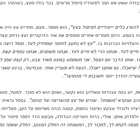
ודה שאט אט הפך לסטודיו פיסול מרשים. בנוי כולו מעץ, כשהקיר הקד
להשיג כלים ייעודיים לפיסול בעץ"
, הוא מספר. פעם, תחריט עץ היה א
יו בשפע. היום חומרים אחרים תופסים את אור הזרקורים ועץ נדחק קצת
והעלויות הכרוכות בו.
"עץ לא נחשב לחומר שמחזיק לעד. ופסל רוצה ש
חיים לעד. אנחנו הרי לא חיים לעד. אנחנו משתנים. אנחנו נמסים קצת.
וז. אותו הדבר עם הפסל. אני משתמש במעט מאוד צבע, רק קצת שמן ל
 שיאכלו. גם אותנו יאכלו. הנצח לא מעניין אותי. מבחינתי, ברגע שאני
שייה והדרך יותר חשובות לי מהתוצר"
.
ת, יש כמה עבודות שאליהן הוא נקשר, ואותן הוא לא מוכר. למשל, מש
הב שנקרא 'משפחה'. שורש של עץ מהשריפה של 2010"
. בפסל נראית 
ציה ולגוזל שבקע וציפור נוספת, קטנה וכהה מאיימת על הקן, מצליחה 
ולסדוק אותן. אולי, ברוח השריפה הגדולה, מבקש הדר לספר סיפור על
מנסה לקחת לך, למכור לך, המשפחה זה החלק המגונן. החלק שאתה נמצ