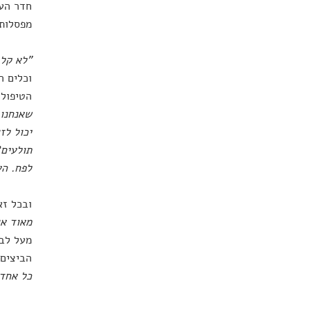
חדר העב
מפסלות.
"לא קל 
וכלים ה
הטיפול 
שאנחנו 
יכול לז
תולעים?
לפח. הע
ובכל זא
מאוד או
מעל לבי
הביצים 
כל אחד 