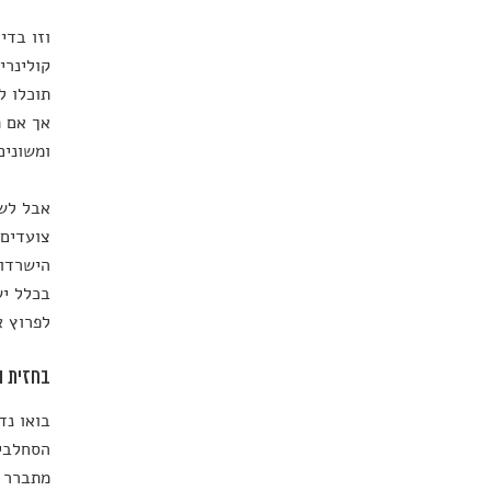
וזו בדי
קולינרי
תוכלו ל
אך אם ת
ומשונים
אבל לשי
צועדים 
הישרדות
בכלל יש
לפרוץ א
בחזית המ
בואו נד
הסחלבים
מתברר ש