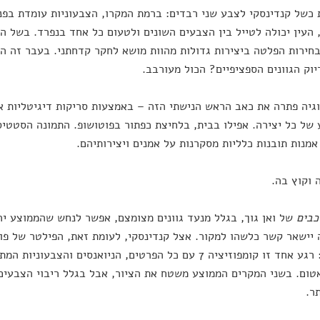
 כשל קנדינסקי לצבע שני רבדים: ברמת המקרו, הצבעוניות עומדת בפ
 העין יכולה לטייל בין הצבעים השונים ולטעום כל אחד בנפרד. בשל 
חירות הפלטה ביצירות גדולות מהוות מושא לחקר קדחתני. בעבר זה הי
וק הגוונים הספציפיים? הכול מעורבב.
גיה פתרה את כאב הראש הנישתי הזה – באמצעות סריקות דיגיטליות 
של כל יצירה. אפילו בבית, בלחיצת כפתור בפוטושופ. התמונה הסטט
אמנות תובנות כלליות מסקרנות על אמנים ויצירותיהם.
 וקוץ בה.
כבים
של ואן גוך, בגלל מנעד גוונים מצומצם, אפשר לנחש שהממוצע יהי
 יישאר קשר כלשהו למקור. אצל קנדינסקי, לעומת זאת, הפילטר של פוט
ליצירה: רגע אחד זו קומפוזיציה 7 עם כל הפרטים, הניואנסים 
טום. בשני המקרים הממוצע משטח את הציור, אבל בגלל ריבוי הצבעים
תר.