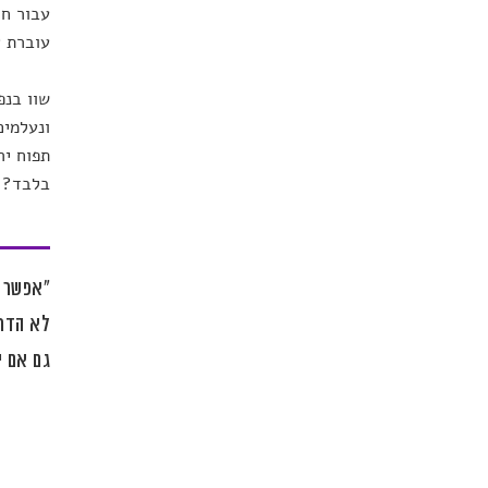
עבור חו
עוברת א
שוו בנפ
ונעלמים
תפוח יר
בלבד?
"אפשר ל
לא הדרך
גם אם י