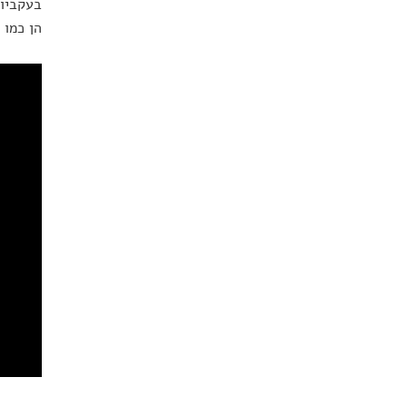
בעקביות
הן כמו 