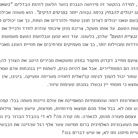
 למידה בהקשר זה פירושה הגברת כושר הלשון לזהות הבדלים:
"כשאנו
ו יכולים להבחין ברמה גבוהה יותר בפרטים הדקים"
. הוא משווה אכילה
שם שאנו יכולים לצרוך תוכן שטחי ולהרדים את המוח, כך אנו יכולים 
ות הטעם. על אותו משקל, צריכת מזון איכותי עוזרת לחדד ולכייל את
גנציית הטעם"
שלהן, כלשונו. עוד הוא טוען שבלוטות הטעם משמשות כ
דדות ומכוילות יותר, כך אנו מעמיקים ומרחיבים את חוויית העונג מאכי
ועם מחייב דקדוק מוקפד במזון ומשקאות מכירים היטב את הצורך להב
זה הם הסומליירים. אבל אם להיות כנים, לשתות יין בנוכחות אדם שמ
שחור יכול להפוך לגימה קז'ואלית לחוויה מטריחה ומעיקה. בינינו, אי
צא כי מומחי יין נכשלו במבחן טעימות עיוור.
אחרונות דומה שהמומחיות המאפיינת את עולם היינות פשתה בכל: קפה, 
ש ומה לא. בכל אחד מהם תמצאו פירותיות, חמיצות, עישון ושאר מילות 
צמם פעורה תהום, לכאורה. מה קורה פה? לא די בהבדל הברור בין ג
ת העשבוניות האלפינית ברום חמישה עשר אלף רגל שהזינה את הכבשים
ית מיתוג ותו לא, או שיש דברים בגו?