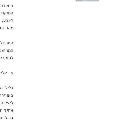
ביצירות
המיקרו,
לצבע, ב
מהם בדי
הטכנולו
הממוצע 
לחוקרי 
אך אליה
ב
ליל כו
באווירה
אחיד וא
גדול יו