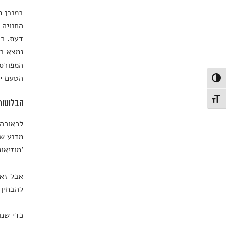
במובן מ
החוויה 
דעת. רב
נמצא במ
המפורסם
הטעם יו
פעל/כבה ניגודיות גבוהה
תג גודל גופן
הבלוטות
לכאורה 
מדוע שב
'מוזיאו
אבל זאת
להבחין 
כדי שנו