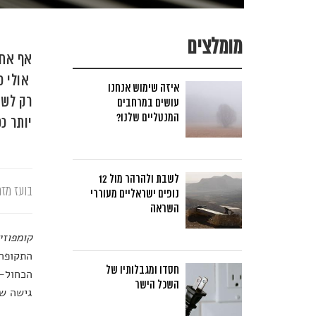
מומלצים
אף אחד
אולי כ
איזה שימוש אנחנו
רק לשפ
עושים במרחבים
המנטליים שלנו?
יותר ככ
לשבת ולהרהר מול 12
בועז מזר
נופים ישראליים מעוררי
השראה
קומפוזי
התקופה 
חסדו ומגבלותיו של
הכחול-
השכל הישר
גישה של