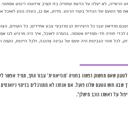
ש הראייה, לא יעלה על הדעת שחוויה כזו תציב איזשהו ריגוש אסתטי. 
ת סף הטעם של הגדול בקהי הרגש. מדוע, אם כן, כשזה נוגע לאוכל א
שכם מוזיאון שבו כל היצירות הן מרובעי צבע אחידים; כל הקווים, הצור
 לכדי חוויה חד-ממדית אטומה. בהמרה לאוכל, איך היה מרגיש לנו אם 
וק, לכל סוגי הגבינות היה טעם של גבינה צהובה, ולכל היינות, הקפה 
טעון שאם תחשוק נפשנו בחוויה 'מוזיאונית' עבור החך, תמיד אפשר 
 שבה חוש הטעם שלנו פועל. אם אנחנו לא מתורגלים בזיהוי ניואנסים
יפול על ראשנו כוכב מישלן".