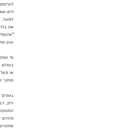
לשיטתו,
היא שאנ
למשל. כ
את בלוט
"אינטלי
שהן מחו
מי שמקצ
בעולם ה
או פטל 
מחקר שמ
בשנים ה
זית, דב
המשקה ע
מזהים א
אסטרטגי