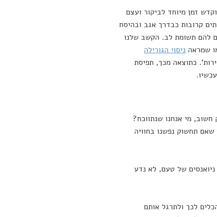
וקדש זמן מיוחד לביקור ועצם
תים קרובות כבדרך אגב ובהיסח
ם להם תשומת לב. הקשב שלנו
מו שמראה
ניסוי הגורילה
רות'. כתוצאה מכך, תפיסת
כשיו.
חשוב, מי אנחנו שנתווכח?
שאם תחשוק נפשנו בחוויה
ניואנסים של טעם, לא נדע
הכלים לכך ולתרגל אותם