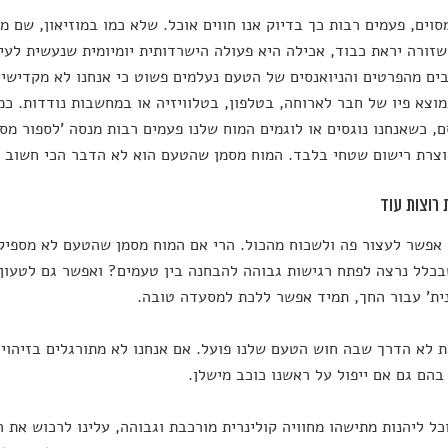
סוים, פעמים רבות כך בדיוק אנו חווים אוכל. שלא כמו במוזיאון, שם מ
שזורה יראת כבוד, אכילה היא פעולה הישרדותית יומיומית שנעשית לעי
ים מהפרטים והניואנסים של הטעם נעלמים פשוט כי אנחנו לא מקדישי
וצא פיו של חבר לארוחה, בטלפון, בטלוויזיה או במחשבות נודדות. כ
, כשאנחנו נוגסים או לוגמים המוח שלנו פעמים רבות מנסה 'לספור מסי
צרת רישום שטחי בלבד. המוח מסמן שהטעם הוא לא הדבר הכי חשוב ע
 רוצות עוד
אפשר לעצור פה ולשכוח מהכול. הרי אם המוח מסמן שהטעם לא מספיק 
כלל נרצה לפתח רגישות גבוהה להבחנה בין טעמים? ואפשר גם לטעון 
נית' עבור החך, תמיד אפשר ללכת למסעדה טובה.
 לא הדרך שבה חוש הטעם שלנו פועל. אם אנחנו לא מתורגלים בזיהוי 
בהם גם אם ייפול על ראשנו כוכב מישלן.
כל ליהנות מתישהו מחוויה קולינרית מורכבת וגבוהה, עלינו לרכוש את 