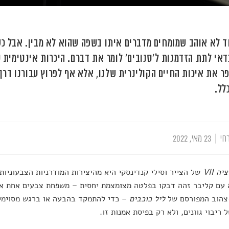
 לא אוהב שמומחים מדברים איתו בשפה שהוא לא מבין. אבל כשז
דאי לתת הזדמנות ל'סנובים' לומר את דברם. היכרות אינטימית 
ר את איכות החיים הקולינרית שלנו, אלא אף לפרוץ עבורנו דר
לל.
חי
|
23 מאי, 2022
ציה
VII
של הצייר וסילי קנדינסקי היא מהיצירות המודרניות הצבעוניות
עם קליבר זהה דבקו בפלטה מצומצמת יחסית – משפחת צבעים אחת או 
צהוב המפורסם של
ליל כוכבים
– כדי להתמקד בהבעה או ברגש מסוימים
 ריבוי גוונים, ולא רק בפיסת אמנות זו.