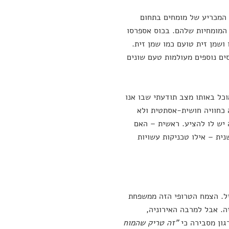
 המכריע של מומחים בתחום
א המומחיות שלהם. בכוס אספרסו
ושמן זית טועם כמו שמן זית.
ים נוספים מעולמות טעם שונים
כל באותו מצב תודעתי שבו אנו
ה כחוויה חושית-אסתטית ולא
 יש לו להציע. ראשית – האם
ית – אילו טכניקות עשויות
ניל. הצמח הטרופי הזה ממשפחת
ה. אבל למרבה האירוניה,
גון מסבירה כי
"זה טריק שהמוח