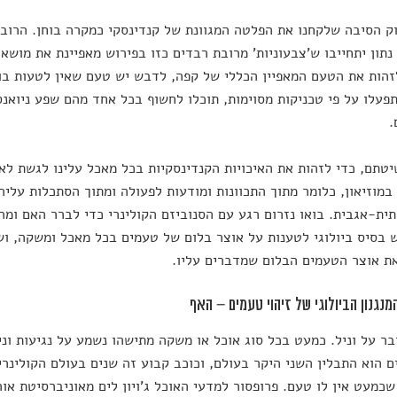
וק הסיבה שלקחנו את הפלטה המגוונת של קנדינסקי כמקרה בוחן. הרוב
 נתון יתחייבו ש'צבעוניות' מרובת רבדים כזו בפירוש מאפיינת את מוש
זהות את הטעם המאפיין הכללי של קפה, לדבש יש טעם שאין לטעות בו 
פעלו על פי טכניקות מסוימות, תוכלו לחשוף בכל אחד מהם שפע ניואנס
.
טתם, כדי לזהות את האיכויות הקנדינסקיות בכל מאכל עלינו לגשת לאו
במוזיאון, כלומר מתוך התכוונות ומודעות לפעולה ומתוך הסתכלות עלי
ית-אגבית. בואו נזרום רגע עם הסנוביזם הקולינרי כדי לברר האם ומה
 בסיס ביולוגי לטענות על אוצר בלום של טעמים בכל מאכל ומשקה, ושנ
ת אוצר הטעמים הבלום שמדברים עליו.
נגנון הביולוגי של זיהוי טעמים – האף
בר על וניל. כמעט בכל סוג אוכל או משקה מתישהו נשמע על נגיעות ו
 הוא התבלין השני היקר בעולם, וכוכב קבוע זה שנים בעולם הקולינרי
כמעט אין לו טעם. פרופסור למדעי האוכל ג'ויון לים מאוניברסיטת אור