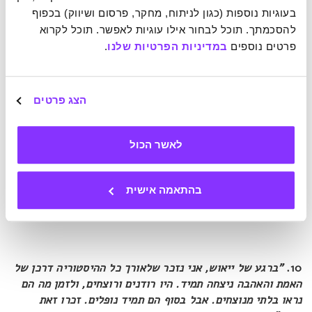
ומשברים צריך להיות אחד מניסיונות הלמידה העיקריים של
בעוגיות נוספות (כגון לניתוח, מחקר, פרסום ושיווק) בכפוף 
חיינו".
להסכמתך. תוכל לבחור אילו עוגיות לאפשר. תוכל לקרוא 
תומס ג'פרסון, מהאבות המייסדים וממנסחי הכרזת העצמאות של
פרטים נוספים 
במדיניות הפרטיות שלנו
.
ארצות הברית ונשיאה השלישי.
הצג פרטים
9.
"יש לפחד רק מן הפחד עצמו – אימה עלומת שם, נטולת
לאשר הכול
היגיון ונטולת הצדקה, המשתקת את המאמצים הדרושים כדי
להפוך נסיגה להתקדמות".
פרנקלין ד. רוזוולט, נשיא ארצות הברית בתקופת השפל הגדול.
בהתאמה אישית
10.
"ברגע של ייאוש, אני נזכר שלאורך כל ההיסטוריה דרכן של
האמת והאהבה ניצחה תמיד. היו רודנים ורוצחים, ולזמן מה הם
נראו בלתי מנוצחים. אבל בסוף הם תמיד נופלים. זכרו זאת