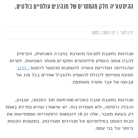
ההיסטוריה חלק מהמסרים של מנהיגים עולמיים בולטים.
ירדן להבי
|
27 דצמבר, 2023
מנהיגות נחשבת לתכונה מוערכת בחברה האנושית, והניסיון
להבין אותה העסיק פילוסופים וחוקרים משחר האנושות. למרות
שהגדרתה המדויקת עשויה להשתנות מהקשר להקשר,
לרוב
המונח מתייחס ליכולת להשפיע ולהוביל אחרים בכל סוג של
קבוצה אל עבר מטרה משותפת.
מנהיגות נחשבת טובה כשהיא מתרחשת תוך הסכמה, שכנוע,
הובלה ורתימה, ולא מעמדת כוח. יש שיאמרו שהיא נמדדת באמת
רק בשעת משבר. אלה הן 16 דוגמאות היסטוריות שממחישות את
הכוח הטמון במילותיהם של מנהיגים ומנהיגות, בתקופות הקשות
ביותר של בני עמם.