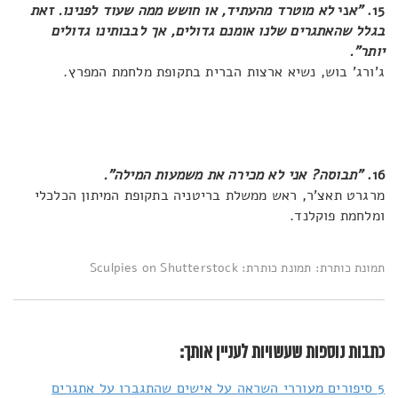
15.
"א
ני
לא מוטרד מהעתיד, או חושש ממה שעוד לפנינו. זאת
בגלל שהאתגרים שלנו אומנם גדולים, אך לבבותינו גדולים
יותר".
ג'ורג' בוש, נשיא ארצות הברית בתקופת מלחמת המפרץ.
16.
"תבוסה? אני לא מכירה את משמעות המילה".
מרגרט תאצ'ר, ראש ממשלת בריטניה בתקופת המיתון הכלכלי
ומלחמת פוקלנד.
תמונת כותרת: תמונת כותרת: Sculpies on Shutterstock
כתבות נוספות שעשויות לעניין אותך:
5 סיפורים מעוררי השראה על אישים שהתגברו על אתגרים