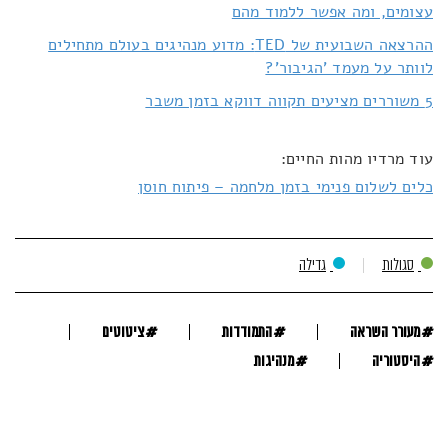
עצומים, ומה אפשר ללמוד מהם
ההרצאה השבועית של TED: מדוע מנהיגים בעולם מתחילים
לוותר על מעמד 'הגיבור'?
5 משוררים מציעים תקווה דווקא בזמן משבר
עוד מרדיו מהות החיים:
כלים לשלום פנימי בזמן מלחמה – פיתוח חוסן
סגולות
גדילה
#
#
#
מעורר השראה
התמודדות
ציטוטים
#
#
היסטוריה
מנהיגות