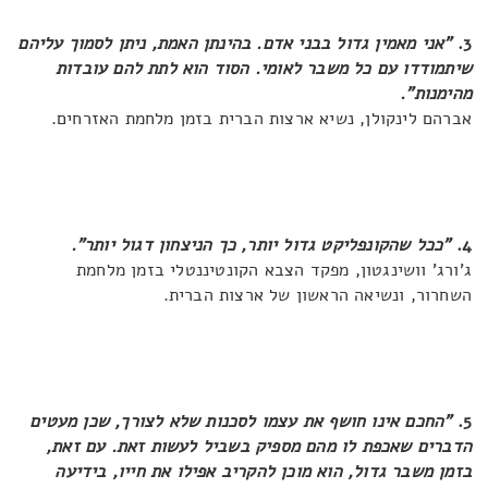
3.
"אני מאמין גדול בבני אדם. בהינתן האמת, ניתן לסמוך עליהם
שיתמודדו עם כל משבר לאומי. הסוד הוא לתת להם עובדות
מהימנות".
אברהם לינקולן, נשיא ארצות הברית בזמן מלחמת האזרחים.
4.
"ככל שהקונפליקט גדול יותר, כך הניצחון דגול יותר".
ג'ורג' וושינגטון, מפקד הצבא הקונטיננטלי בזמן מלחמת
השחרור, ונשיאה הראשון של ארצות הברית.
5.
"החכם אינו חושף את עצמו לסכנות שלא לצורך, שכן מעטים
הדברים שאכפת לו מהם מספיק בשביל לעשות זאת. עם זאת,
בזמן משבר גדול, הוא מוכן להקריב אפילו את חייו, בידיעה