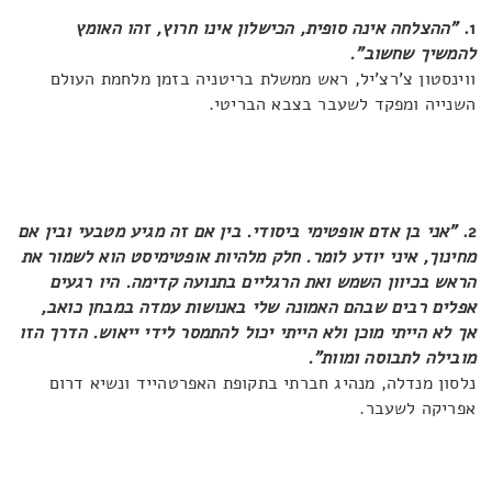
1.
"ההצלחה אינה סופית, הכישלון אינו חרוץ, זהו האומץ
להמשיך שחשוב".
ווינסטון צ'רצ'יל, ראש ממשלת בריטניה בזמן מלחמת העולם
השנייה ומפקד לשעבר בצבא הבריטי.
2.
"אני בן אדם אופטימי ביסודי. בין אם זה מגיע מטבעי ובין אם
מחינוך, איני יודע לומר. חלק מלהיות אופטימיסט הוא לשמור את
הראש בכיוון השמש ואת הרגליים בתנועה קדימה. היו רגעים
אפלים רבים שבהם האמונה שלי באנושות עמדה במבחן כואב,
אך לא הייתי מוכן ולא הייתי יכול להתמסר לידי ייאוש. הדרך הזו
מובילה לתבוסה ומוות".
נלסון מנדלה, מנהיג חברתי בתקופת האפרטהייד ונשיא דרום
אפריקה לשעבר.