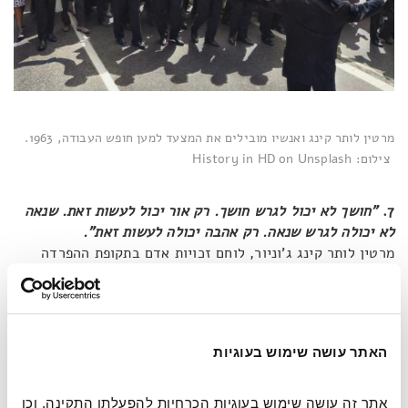
מרטין לותר קינג ואנשיו מובילים את המצעד למען חופש העבודה, 1963.
צילום: History in HD on Unsplash
7.
"חושך לא יכול לגרש חושך. רק אור יכול לעשות זאת. שנאה
לא יכולה לגרש שנאה. רק אהבה יכולה לעשות זאת".
מרטין לותר קינג ג'וניור, לוחם זכויות אדם בתקופת ההפרדה
הגזעית בארצות הברית.
האתר עושה שימוש בעוגיות
8.
"במסע החיים, ברי המזל שבינינו פוגשים אסונות ומשברים
שמשפיעים עלינו מאוד. חישול הנפש שלנו כנגד אותם אסונות
אתר זה עושה שימוש בעוגיות הכרחיות להפעלתו התקינה, וכן 