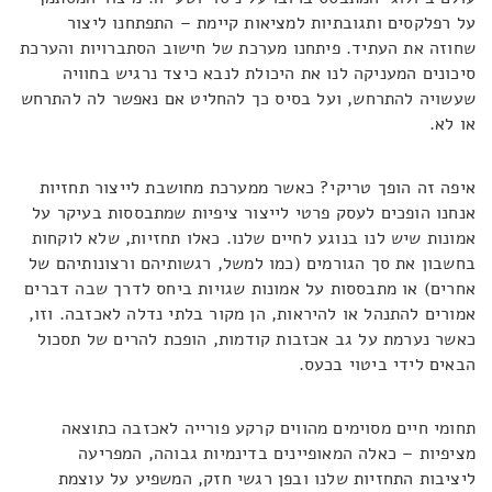
על רפלקסים ותגובתיות למציאות קיימת – התפתחנו ליצור
שחוזה את העתיד. פיתחנו מערכת של חישוב הסתברויות והערכת
סיכונים המעניקה לנו את היכולת לנבא כיצד נרגיש בחוויה
שעשויה להתרחש, ועל בסיס כך להחליט אם נאפשר לה להתרחש
או לא.
איפה זה הופך טריקי? כאשר ממערכת מחושבת לייצור תחזיות
אנחנו הופכים לעסק פרטי לייצור ציפיות שמתבססות בעיקר על
אמונות שיש לנו בנוגע לחיים שלנו. כאלו תחזיות, שלא לוקחות
בחשבון את סך הגורמים (כמו למשל, רגשותיהם ורצונותיהם של
אחרים) או מתבססות על אמונות שגויות ביחס לדרך שבה דברים
אמורים להתנהל או להיראות, הן מקור בלתי נדלה לאכזבה. וזו,
כאשר נערמת על גב אכזבות קודמות, הופכת להרים של תסכול
הבאים לידי ביטוי בכעס.
תחומי חיים מסוימים מהווים קרקע פורייה לאכזבה כתוצאה
מציפיות – כאלה המאופיינים בדינמיות גבוהה, המפריעה
ליציבות התחזיות שלנו ובפן רגשי חזק, המשפיע על עוצמת