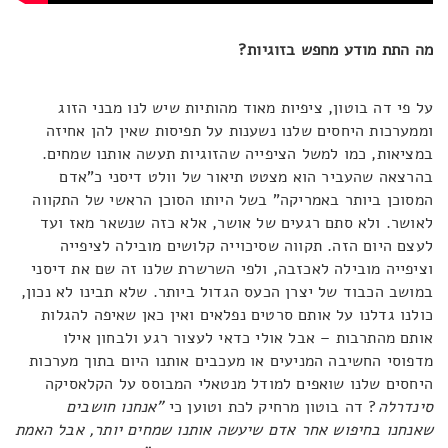
מה התת מודע מחפש בזוגיות?
על פי דה בוטון, ציפיות מאוד מהותיות שיש לנו מבני הזוג
וממערכות היחסים שלנו נשענות על תפיסות שאין להן אחיזה
במציאות, כמו למשל הציפייה שהזוגיות תעשה אותנו שמחים.
בהרצאה שהעביר הוא מצטט תיאור של וולט דיסני כ"אדם
המסוכן ביותר באמריקה" בשל היותו הסוכן הראשי של התקווה
לאושר. ולא סתם רגעים של אושר, אלא כזה שנשאר מאז ועד
לעצם היום הזה. תקווה שסיכוייה קלושים מובילה לציפייה
וציפייה מובילה לאכזבה, ולפי השרשרת שלנו זה שם את דיסני
במושב הכבוד של יצרן הכעס הגדול ביותר. שלא תבינו לא נכון,
כולנו גדלנו על אותם סרטים נפלאים ואין כאן שאיפה להגלות
אותם מהתרבות – אבל אולי כדאי לעצור רגע ולבחון אילו
מדפוסי החשיבה המניעים או מעכבים אותנו היום בתוך מערכות
היחסים שלנו שואפים למודל מנטאלי המבוסס על הקלאסיקה
סינדרלה
? דה בוטון מרחיק לכת וטוען כי
"אנחנו חושבים
שאנחנו בחיפוש אחר אדם שיעשה אותנו שמחים יותר, אבל האמת