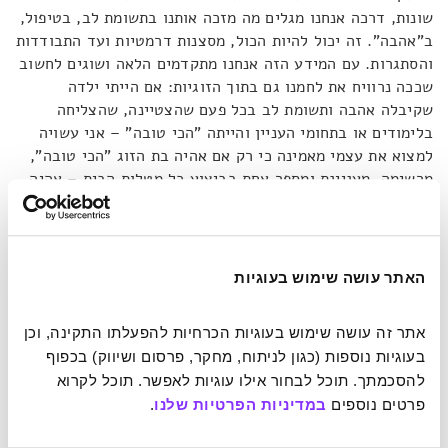
שונות, דרכה אנחנו מגלים מה מזכה אותנו בתשומת לב, בטיפול,
ב"אהבה". זה יכול להיות הכול, מסצנות דרמטיות ועד התבודדות
והסתגרות. עם המידע הזה אנחנו מתקדמים הלאה ושוגים לחשוב
שככה נרוויח את לחמנו גם בתוך הזוגיות: אם הייתי ילדה
שקיבלה אהבה ותשומת לב בכל פעם שהצטיינה, שהצליחה
בלימודים או בתחומי העניין והייתה "הכי טובה" – אני עשויה
למצוא את עצמי מאמינה כי רק אם אהיה בת הזוג "הכי טובה",
מרשימה, מעניינת ומספר אחת בביצוע כל מטלות הבית – אהיה
ראויה לאהבה. לפעמים התנאי הזה עשוי להפוך לדיון פנימי ביני
לבין עצמי בנוגע לכמה ראויה אני. ואם אני לא מחתימה את
הטופס ב"עובר", לא משנה כמה אהבה ירעיפו עליי, היא כנראה
תיכנס מאוזן אחת ותצא מהשנייה. נשמע כמו ציפייה מוגזמת
האתר עושה שימוש בעוגיות
שסופה תסכול? עושה רושם שכן.
אתר זה עושה שימוש בעוגיות הכרחיות להפעלתו התקינה, וכן 
להתאכזב ולהמשיך לאהוב
בעוגיות נוספות (כגון לניתוח, מחקר, פרסום ושיווק) בכפוף 
להסכמתך. תוכל לבחור אילו עוגיות לאפשר. תוכל לקרוא 
פרטים נוספים 
במדיניות הפרטיות שלנו
.
ציפייה בעייתית נוספת שעליה מדבר דה בוטון בהרצאתו היא
שבן הזוג שלנו יהיה מושלם. שהוא לא יאכזב אותנו. כי מי