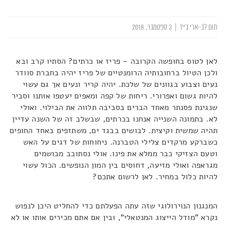
תום לב-ארי בייז
|
3 ספטמבר, 2018
לאן לטוס בחופשה הקרובה – פריז או כרתים? הסתיו קרב ובא
ולכן הטיול ברחובותיה הרומנטיים של פריז יהיה בחברת סוודר
נעים וצבוע בגוונים של שלכת. יהיה קריר ונעים אך גם עשוי
להיות גשום ואפרורי. ריחות של קפה ומאפים יעטפו אותנו וסביר
שנגינת פסנתר מאחד הברים בסביבה תלווה את הבילוי. ואולי
לא. בתמונה השנייה אנחנו בכרתים, שבשלב זה של השנה עדיין
תהיה שמשית וקיצית. לבושים בבגד ים, משתזפים באחד החופים
כשברקע מרקדים צלילי הטברנה. ניחוחות של דגים על האש
וטעם הצזיקי כבר ממלא את פינו. אולי נסתובב מבושמים
מגראפה ואולי מזיעה, דחוסים בין המון הנופשים. הכול עשוי
להיות כלול במחיר. לאן לרשום אתכם?
המנגנון הנוירולוגי שזה עתה הפעלתם כדי להחליט היכן לנפוש
נקרא "מודל הייצוג המנטאלי", ובין אם אתם מכירים אותו או לא