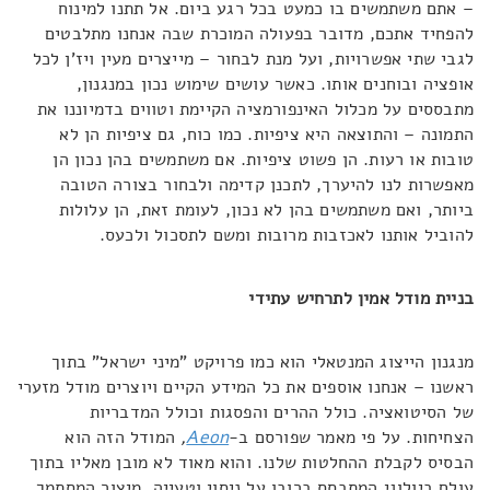
– אתם משתמשים בו כמעט בכל רגע ביום. אל תתנו למינוח
להפחיד אתכם, מדובר בפעולה המוכרת שבה אנחנו מתלבטים
לגבי שתי אפשרויות, ועל מנת לבחור – מייצרים מעין ויז'ן לכל
אופציה ובוחנים אותו. כאשר עושים שימוש נכון במנגנון,
מתבססים על מכלול האינפורמציה הקיימת וטווים בדמיוננו את
התמונה – והתוצאה היא ציפיות. כמו כוח, גם ציפיות הן לא
טובות או רעות. הן פשוט ציפיות. אם משתמשים בהן נכון הן
מאפשרות לנו להיערך, לתכנן קדימה ולבחור בצורה הטובה
ביותר, ואם משתמשים בהן לא נכון, לעומת זאת, הן עלולות
להוביל אותנו לאכזבות מרובות ומשם לתסכול ולכעס.
בניית מודל אמין לתרחיש עתידי
מנגנון הייצוג המנטאלי הוא כמו פרויקט "מיני ישראל" בתוך
ראשנו – אנחנו אוספים את כל המידע הקיים ויוצרים מודל מזערי
של הסיטואציה. כולל ההרים והפסגות וכולל המדבריות
הצחיחות. על פי מאמר שפורסם ב-
Aeon
,
המודל הזה הוא
הבסיס לקבלת ההחלטות שלנו. והוא מאוד לא מובן מאליו בתוך
עולם ביולוגי המתבסס ברובו על ניסוי וטעייה. מיצור המסתמך