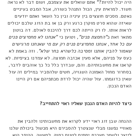
היה יכול להיות?" אתם שואלים את עצמכם, ושום דבר לא נראה
חשוד. למראית עין, הכול התנהל כשורה, אבל המבט בעיניים
נאטם. מסכים חוצצים בין עיניה ובין כל השאר ואתם יודעים
שאיזה שהוא סרט מוקרן כרגע ורק בן או בת הזוג שלכם יכולים
לראות אותו. לו רק הייתה לכם דרך להיכנס לאולם. דה בוטון
מתאר זאת כ
"החמצת פנים"
, וטוען כי
"אנחנו לא מחמיצים פנים
עם כל אחד, אנחנו מחמיצים פנים רק עם מי שאנחנו מרגישים
שאמור להבין אותנו ומסיבה כלשהיא בחר שלא"
. וזה באמת לא
כעס על פניהם, אלא מעין אכזבה חמוצה. לא עמדנו בציפיות. לא
קראנו את מחשבותיהם. והם, שבדרך כלל כל כך אוהבים לדבר,
בסחרור מחול האמונה השגויה, חשים שלהסביר במילים זה עול
שאין כדוגמתו. עול שהיה יכול לרדת מכתפיהם אם רק היינו
האדם הנכון.
כיצד להיות האדם הנכון שאליו ראוי להתחייב?
ההנחה שבן זוג ראוי ידע לקרוא את מחשבותינו ולהבין את
מאוויי נפשנו מבלי שנצטרך להסבירם היא מכשול ביכולת שלנו
לייצר ולשמר מערכת יחסים לטווח רחוק. למעשה, ההיפך הוא