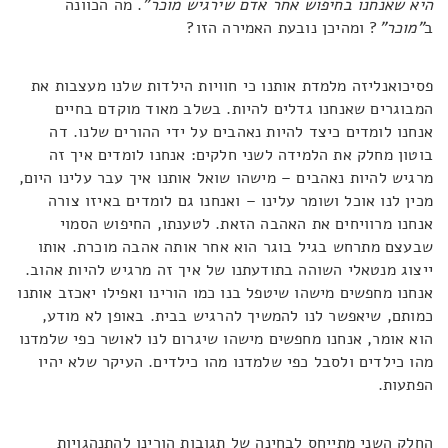
היא שאנחנו בחיפוש אחר אדם שירגיש מוכר"
. מה הכוונה
ב
"מוכר"
? ומהיכן נובעת האמירה הזו?
פסיכואנליזה מלמדת אותנו כי חוויות הילדות שלנו מעצבות את
המבוגרים שאנחנו גדלים להיות. בשלב מאוד מוקדם בחיים
אנחנו לומדים כיצד להיות נאהבים על ידי ההורים שלנו. דה
בוטון מחלק את הלמידה לשני חלקים: אנחנו לומדים איך זה
מרגיש להיות נאהבים – מישהו שואל אותנו איך עבר עלינו היום,
מכין לנו אוכל ושומר עלינו – ואנחנו גם לומדים באיזו צורה
אנחנו מרוויחים את האהבה הזאת. לטענתו, החיפוש הסמוי
שבעצם מתרחש בגיל בוגר הוא אחר אותה אהבה מוכרת. אותו
ייצוג מנטאלי השוהה בתודעתנו של איך זה מרגיש להיות אהוב.
אנחנו מחפשים מישהו שיטפל בנו כמו הורינו ואפילו יאכזב אותנו
כמותם, שיאפשר לנו להמשיך להרגיש בבית. באופן לא מודע,
הוא אומר, אנחנו מחפשים מישהו שיגרום לנו לאושר כפי שלמדנו
מהו כילדים ולסבל כפי שלמדנו מהו כילדים. העיקר שלא יהיו
הפתעות.
החלק השני מתייחס לבחינה של תגובות הורינו להתנהגויות