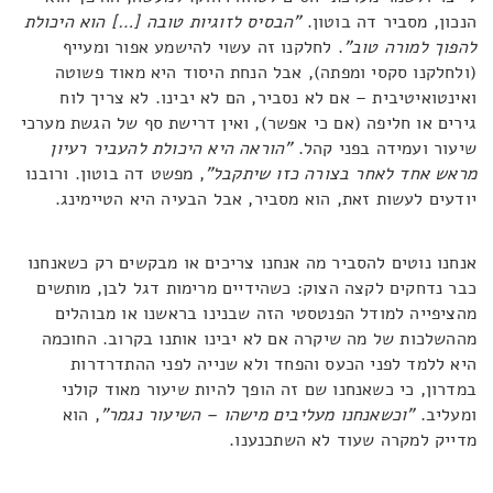
הנכון, מסביר דה בוטון.
"הבסיס לזוגיות טובה […] הוא היכולת
להפוך למורה טוב"
. לחלקנו זה עשוי להישמע אפור ומעייף
(ולחלקנו סקסי ומפתה), אבל הנחת היסוד היא מאוד פשוטה
ואינטואיטיבית – אם לא נסביר, הם לא יבינו. לא צריך לוח
גירים או חליפה (אם כי אפשר), ואין דרישת סף של הגשת מערכי
שיעור ועמידה בפני קהל.
"הוראה היא היכולת להעביר רעיון
מראש אחד לאחר בצורה כזו שיתקבל"
, מפשט דה בוטון. ורובנו
יודעים לעשות זאת, הוא מסביר, אבל הבעיה היא הטיימינג.
אנחנו נוטים להסביר מה אנחנו צריכים או מבקשים רק כשאנחנו
כבר נדחקים לקצה הצוק: כשהידיים מרימות דגל לבן, מותשים
מהציפייה למודל הפנטסטי הזה שבנינו בראשנו או מבוהלים
מההשלכות של מה שיקרה אם לא יבינו אותנו בקרוב. החוכמה
היא ללמד לפני הכעס והפחד ולא שנייה לפני ההתדרדרות
במדרון, כי כשאנחנו שם זה הופך להיות שיעור מאוד קולני
ומעליב.
"וכשאנחנו מעליבים מישהו – השיעור נגמר"
, הוא
מדייק למקרה שעוד לא השתכנענו.