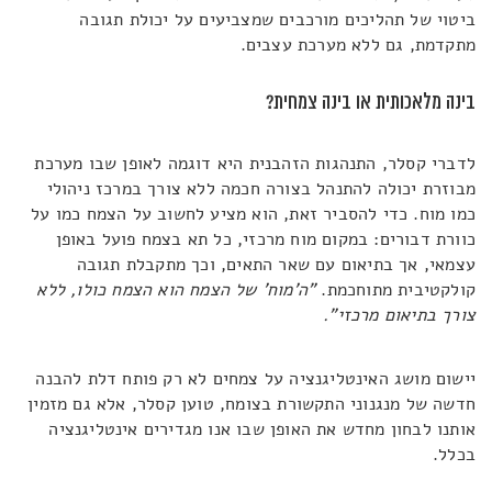
ביטוי של תהליכים מורכבים שמצביעים על יכולת תגובה
מתקדמת, גם ללא מערכת עצבים.
בינה מלאכותית או בינה צמחית?
לדברי קסלר, התנהגות הזהבנית היא דוגמה לאופן שבו מערכת
מבוזרת יכולה להתנהל בצורה חכמה ללא צורך במרכז ניהולי
כמו מוח. כדי להסביר זאת, הוא מציע לחשוב על הצמח כמו על
כוורת דבורים: במקום מוח מרכזי, כל תא בצמח פועל באופן
עצמאי, אך בתיאום עם שאר התאים, וכך מתקבלת תגובה
קולקטיבית מתוחכמת.
"ה'מוח' של הצמח הוא הצמח כולו, ללא
צורך בתיאום מרכזי".
יישום מושג האינטליגנציה על צמחים לא רק פותח דלת להבנה
חדשה של מנגנוני התקשורת בצומח, טוען קסלר, אלא גם מזמין
אותנו לבחון מחדש את האופן שבו אנו מגדירים אינטליגנציה
בכלל.