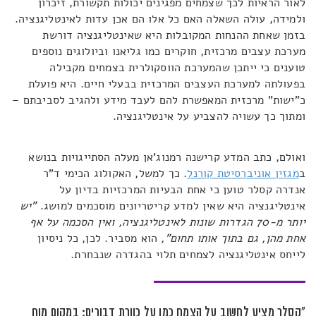
לאור הראיות לכך שצמחים מפגינים יכולות תקשורת, זיכרון
ולמידה, עולה השאלה האם כל אלו הם אכן עדות לאינטליגנציה.
בזמן שאחת ההנחות המקובלות היא שאינטליגנציה דורשת
מערכת עצבים מרכזית, חוקרים כמו גליאנו וביולוגים נוספים
טוענים כי ייתכן שהמערכת הווסקולרית בצמחים מקבילה
בפעולתה למערכת העצבים המרכזית בבעלי חיים. היא פועלת
כ"ישות" מרכזית המאפשרת להם לעבד מידע ולהגיב לסביבתם –
ומתוך כך עשויה להצביע על אינטליגנציה.
ואולם, כתב המדע קרישנה רמנוג'אן מעלה הסתייגויות בנושא
ב
מגזין אוניברסיטת קורנל
. כך למשל, האקולוג הכימי ד"ר
אנדרה קסלר טוען כי אחת הבעיות המרכזיות בדיון על
אינטליגנציה היא שאין למדע קריטריונים מוסכמים למושג.
"יש
יותר מ-70 הגדרות שונות לאינטליגנציה, ואין הסכמה על אף
אחת מהן, גם בתוך אותו תחום",
הוא מסביר. לכן, כל ניסיון
לייחס אינטליגנציה לצמחים תלוי בהגדרה שנבחרת.
"קסלר מציע לחשוב על הצמח כמו על כוורת דבורים: במקום מוח