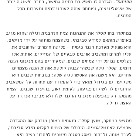
מסוימת".
הגדרה זו מאפשרת בחינה גמישה, רחבה ופשוטה יותר
של אינטליגנציה, ופותחת אותה לאורגניזמים ומערכות מכל
הסוגים.
במחקרו בחן קסלר את התנהגות צמח הזהבנית וגילה שהוא מגיב
באופן שמותאם למידע סביבתי. כשהצמח מותקף על ידי מזיקים,
הוא מפעיל מערכת הגנה כימית – פליטת חומרים שהופכים את
עליו למרים ומושכים אויבים טבעיים של המזיקים. אותות אלו
נקלטים גם על ידי צמחים שכנים, שמעוררים בהם מנגנוני הגנה
דומים. קסלר גילה שכשהזהבנית קולטת אותות הגנה מצמחים
אחרים, היא משנה את האסטרטגיה שלה: בנוכחות שכנים היא
משקיעה גם בגידול מואץ כדי להתמודד עם תחרות על המשאבים
החיוניים לו לשיקום פגיעות. לעומת זאת, בהיעדר שכנים, הצמח
מתמקד רק בהפעלת מנגנוני ההגנה שלו ולא מבזבז אנרגיה על
האצת גדילה.
ממצאי המחקר, טוען קסלר, תואמים באופן מובהק את ההגדרה
שהציעו לאינטליגנציה. היכולת של הצמח לקלוט מידע סביבתי,
לעבד אותו, ולבחור באסטרטגיה מיטבית לפתרון בעיה היא