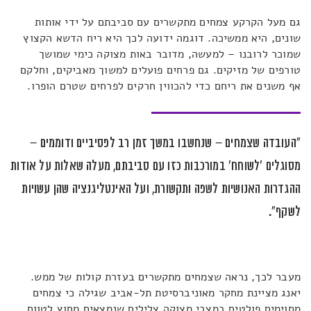
גם מעל הקרקע צמחים מתקשרים עם סביבתם על ידי אותות
שונים, היא ממשיכה. דוגמה ידועה לכך היא ריח הדשא הקצוץ
שמוכר לרובנו – למעשה, מדובר באות מצוקה כימי שמושך
טורפים של מזיקים. גם פרחים פועלים למשוך מאביקים, וחלקם
אף משנים את ריחם כדי להכווין חרקים לפרחים שטרם הופרו.
"העובדה שצמחים – שנחשבו במשך זמן רב לפסיביים ודוממים –
מסוגלים 'לשוחח' במורכבות כזו עם סביבתם, מעלה שאלות על אודות
ההגדרות האנושיות לשפה ותקשורת, ועל האינטליגנציה שהן עשויות
לשקף".
מעבר לכך, נראה שצמחים מתקשרים בעזרת קולות של ממש.
יאנג מציינת מחקר מאוניברסיטת תל-אביב שגילה כי צמחים
מסוימים פולטים במצבי מצוקה צלילים שנמצאים מחוץ לטווח