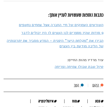
כתבות נוספות שעשויות לעניין אותך:
השורשים העמוקים של חיי החברה אצל צמחים נחשפים
9 סודות שהיו מספרים לנו העצים לו היו יכולים לדבר
הכירו את "מקלחת היער" היפנית – המדע מסביר את יתרונותיה
של הליכה מודעת בין העצים
עוד מרדיו מהות החיים:
טיול שבת שכולו צמיחה ופריחה
היקום
קשר
#
#
#
טבע
מוח
אינטליגנציה