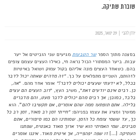
שוברת שתיקה.
ירדן להבי
|
29 ינואר, 2025
בסצנה מתוך הספר
שר הטבעות
מגיעים שני הוביטים אל יער
עבות. ביער המסתורי הכול נראה חי, כאילו העצים עצמם צופים
בהם. כשאחד העצים פונה אליהם בקול עמוק ושואל באיטיות
לזהותם, השניים מתפלאים על כך.
״זה מדהים שאתה יכול לדבר
בכלל, לא ידעתי שעצים יכולים לדבר!״
אומר אחד מהם. ״
אה,
כן. רבים אינם יודעים זאת
״, משיב העץ, ״
רוב העצים הם עצים
בלבד, כמובן; אך רבים מהם יכולים לדבר מעט, והם מדברים
בלילה. אתם תופתעו ממה שהם אומרים, אם תקשיבו להם
". הוא
ממשיך ומציג את עצמו בפניהם:
״חייתי זמן רב מאוד, זמן רב כל
כך, עד ששמי צומח כל הזמן. שמותינו הם כמו סיפורים, אתם
מבינים. שמי האמיתי הוא שיר ארוך מאוד באנטית, שפתנו
העתיקה
[…]
זו שפה יפהפייה, אך איטית מאוד. איננו אומרים