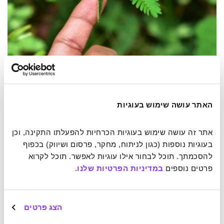
אומנם "לא הביישן למד", אך המימוסה זוכרת ומפיקה לקחים. צילום:
AjayTvm
on Shutterstock
האתר עושה שימוש בעוגיות
האפונים של פבלוב
אתר זה עושה שימוש בעוגיות הכרחיות להפעלתו התקינה, וכן 
בעוגיות נוספות (כגון לניתוח, מחקר, פרסום ושיווק) בכפוף 
יכולת נוספת שעשויה להעיד על אינטליגנציה היא למידה
להסכמתך. תוכל לבחור אילו עוגיות לאפשר. תוכל לקרוא 
מהתנסות. גיבסון סוקרת מחקר נוסף של גליאנו שבחן את תהליך
פרטים נוספים 
במדיניות הפרטיות שלנו
.
הלמידה בצמחי אפונה. הניסוי, שזכה לכינוי "ההתניה הקלאסית
של הצמחים", מזכיר במבנהו את הניסוי המפורסם של פבלוב,
שבו כלבים למדו לקשר בין צליל פעמון להגשת מזון.
הצג פרטים