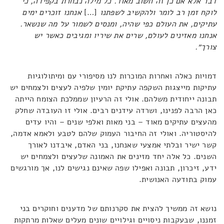
דבר אלא אם כן זה חשוב מאוד. כל מילה נבחרת בקפידה, כי
לוקח זמן רב לומר ולהקשיב לשפתנו
[…]
אנחנו זוכרים ימים
עתיקים, את העולם כפי שהיה, ומנסים לשמור על מה שנשאר.
אנחנו מאזינים לעולם, שרים את שיריו ומגיבים כאשר יש
צורך״.
דמויות כאלה ואחרות המוכרות לנו מסיפורי עם ומיתולוגיות
עתיקות מייצגות השקפה עתיקת יומין שלפיה לעצים ולצמחים יש
תבונה ייחודית משלהם. אולי זה הרעיון שממלכת הצומח הייתה
כאן הרבה לפנינו, ושרדה עידנים רבים. אולי זו העובדה שחלק
מהעצים עתיקים מאוד – בני מאות ואלפי שנים – והיו עדים
להיסטוריה. ואולי זה החיבור העמוק שלהם לטבע ולאמא אדמה,
קשר ישיר ובלתי אמצעי שאנחנו, בני האדם, איבדנו לאורך
השנים. כל אלה יחד מזינים את האמונה שלעצים ולצמחים יש
ידע, זיכרון, תבונה ואפילו שפה שאינם נגישים לנו, אך מורגשים
עמוק בתודעה האנושית.
נושא זה ממשיך להצית את סקרנותם של מדענים וחוקרים בני
זמננו, שבעקבות ניסויים וגילויים שונים מעלים שאלות מרתקות