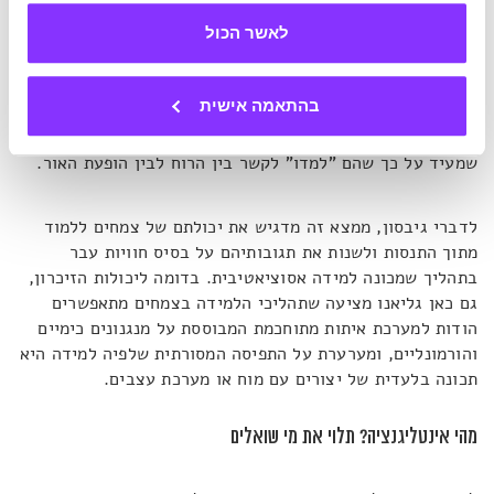
במסגרת הניסוי החוקרים חשפו את צמחי האפונה לרוח שנוצרת
לאשר הכול
ממאוורר, אשר הופעל תמיד בו-זמנית עם הפעלת מקור אור –
גירוי שהצמחים תלויים בו להתפתחותם. לאחר מספר ימים של
חשיפה חוזרת, החוקרים בדקו כיצד יגיבו הצמחים כאשר
בהתאמה אישית
המאוורר פועל, אך האור כבוי. התוצאות היו חד-משמעיות:
הצמחים כיוונו את עצמם למאוורר, אף שהאור לא היה נוכח, מה
שמעיד על כך שהם "למדו" לקשר בין הרוח לבין הופעת האור.
לדברי גיבסון, ממצא זה מדגיש את יכולתם של צמחים ללמוד
מתוך התנסות ולשנות את תגובותיהם על בסיס חוויות עבר
בתהליך שמכונה למידה אסוציאטיבית. בדומה ליכולות הזיכרון,
גם כאן גליאנו מציעה שתהליכי הלמידה בצמחים מתאפשרים
הודות למערכת איתות מתוחכמת המבוססת על מנגנונים כימיים
והורמונליים, ומערערת על התפיסה המסורתית שלפיה למידה היא
תכונה בלעדית של יצורים עם מוח או מערכת עצבים.
מהי אינטליגנציה? תלוי את מי שואלים