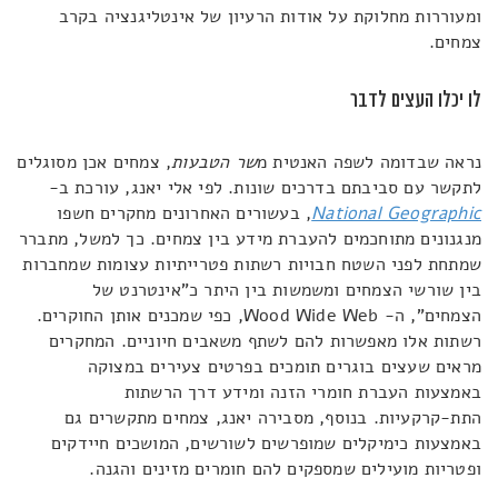
ומעוררות מחלוקת על אודות הרעיון של אינטליגנציה בקרב
צמחים.
לו יכלו העצים לדבר
נראה שבדומה לשפה האנטית מ
שר הטבעות
, צמחים אכן מסוגלים
לתקשר עם סביבתם בדרכים שונות. לפי אלי יאנג, עורכת ב-
National Geographic
, בעשורים האחרונים מחקרים חשפו
מנגנונים מתוחכמים להעברת מידע בין צמחים. כך למשל, מתברר
שמתחת לפני השטח חבויות רשתות פטרייתיות עצומות שמחברות
בין שורשי הצמחים ומשמשות בין היתר כ"אינטרנט של
הצמחים", ה- Wood Wide Web, כפי שמכנים אותן החוקרים.
רשתות אלו מאפשרות להם לשתף משאבים חיוניים. המחקרים
מראים שעצים בוגרים תומכים בפרטים צעירים במצוקה
באמצעות העברת חומרי הזנה ומידע דרך הרשתות
התת-קרקעיות. בנוסף, מסבירה יאנג, צמחים מתקשרים גם
באמצעות כימיקלים שמופרשים לשורשים, המושכים חיידקים
ופטריות מועילים שמספקים להם חומרים מזינים והגנה.