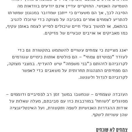
השמיעה האנושי. החוקרים עדיין אינם יודעים בוודאות מה
הסיבה לכך, אך הם משערים כי ייתכן שמדובר במנגנון שמטרתו
להתריע לצמחים אחרים בסביבה על מצוקה כדי שיוכלו להגיב
בהתאם, או למשוך בעלי חיים שיכולים לסייע לצמח באופן עקיף,
כמו מאביקים או אויבים טבעיים של מזיקים.
יאנג מציינת כי צמחים עשויים להשתמש בתקשורת גם כדי
לעודד "נפוטיזם צמחי" – הם פולטים אותות כימיים שגורמים
לקרוביהם לזהותם כ"בני משפחה" שיש להעדיף. במצבי מצוקה,
הם מפחיתים התנהגות תחרותית על משאבים כדי לאפשר
לקרוביהם לגדול ולשגשג.
העובדה שצמחים – שנחשבו במשך זמן רב לפסיביים ודוממים –
מסוגלים 'לשוחח' במורכבות כזו עם סביבתם, מעלה שאלות על
אודות ההגדרות האנושיות לשפה ותקשורת, ועל האינטליגנציה
שהן עשויות לשקף.
צמחים לא שוכחים