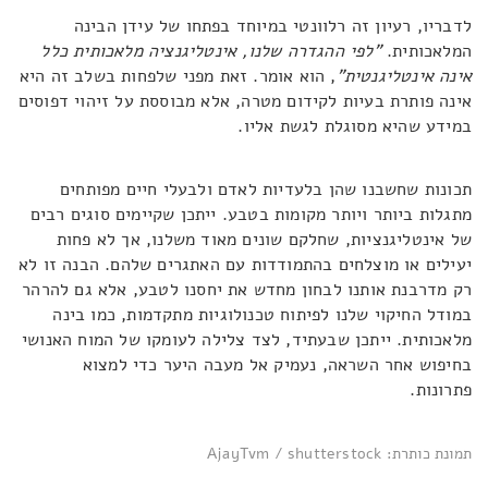
לדבריו, רעיון זה רלוונטי במיוחד בפתחו של עידן הבינה
המלאכותית.
"לפי ההגדרה שלנו, אינטליגנציה מלאכותית כלל
אינה אינטליגנטית"
, הוא אומר. זאת מפני שלפחות בשלב זה היא
אינה פותרת בעיות לקידום מטרה, אלא מבוססת על זיהוי דפוסים
במידע שהיא מסוגלת לגשת אליו.
תכונות שחשבנו שהן בלעדיות לאדם ולבעלי חיים מפותחים
מתגלות ביותר ויותר מקומות בטבע. ייתכן שקיימים סוגים רבים
של אינטליגנציות, שחלקם שונים מאוד משלנו, אך לא פחות
יעילים או מוצלחים בהתמודדות עם האתגרים שלהם. הבנה זו לא
רק מדרבנת אותנו לבחון מחדש את יחסנו לטבע, אלא גם להרהר
במודל החיקוי שלנו לפיתוח טכנולוגיות מתקדמות, כמו בינה
מלאכותית. ייתכן שבעתיד, לצד צלילה לעומקו של המוח האנושי
בחיפוש אחר השראה, נעמיק אל מעבה היער כדי למצוא
פתרונות.
תמונת כותרת: AjayTvm / shutterstock