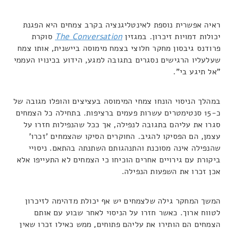
ראיה אפשרית נוספת לאינטליגנציה בקרב צמחים היא הפגנת
יכולות דמויות זיכרון. במגזין
The Conversation
סוקרת
פרודנס גיבסון מחקר חלוצי בצמח מימוסה ביישנית, אותו צמח
שעלעליו הרגישים נסגרים בתגובה למגע, הידוע בכינויו העממי
"אל תיגע בי".
במהלך הניסוי הונחו צמחי המימוסה בעציצים והופלו מגובה של
כ-15 סנטימטרים עשרות פעמים ברציפות. בתחילה כל הצמחים
סגרו את עליהם בתגובה לנפילה, אך ככל שהנפילות חזרו על
עצמן, הם הפסיקו להגיב. החוקרים הסיקו שהצמחים 'זכרו'
שהנפילה אינה מסוכנת והתנהגותם השתנתה בהתאם. ניסויי
ביקורת עם גירויים אחרים הוכיחו כי הצמחים לא התעייפו אלא
אכן זכרו את השפעות הנפילה.
המשך המחקר גילה שלצמחים יש אף יכולת מדהימה לזיכרון
לטווח ארוך. כאשר חזרו על הניסוי לאחר שבוע עם אותם
הצמחים הם הותירו את עליהם פתוחים, ממש כאילו זכרו שאין