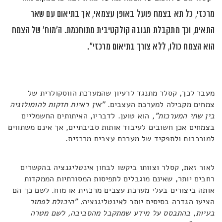
מרכזי, כל תא בצמח פועל באופן עצמאי, אך בתיאום עם שאר
התאים, וכך מתקבלת תגובה קולקטיבית מתוחכמת. ה'מוח' של הצמח
הוא הצמח כולו, ללא צורך בתיאום מרכזי".
מעבר לכך, קסלר מתנגד לרעיון שהמערכת הווסקולרית של
צמחים מקבילה למערכת העצבים.
"אין ראיות חזקות להומולוגיה
בין שתי המערכות",
הוא טוען. לדבריו, האיתותים החשמליים
בצמחים אכן חשובים לעיבוד אותות סביבתיים, אך אינם משתווים
למורכבות ולתפקיד של מערכת עצבים מרכזית.
לאור זאת, קסלר וצוותו ביקשו לבחון אינטליגנציה בהקשרים
רחבים יותר, שאינם מוגבלים לתפיסות המסורתיות הממקדות
אותה ביצורים בעלי מערכת עצבים מרכזית או מוח. לשם כך הם
הציעו הגדרה בסיסית יותר לאינטליגנציה
: "היכולת לפתור
בעיות, בהתבסס על מידע שמתקבל מהסביבה, לשם מטרה