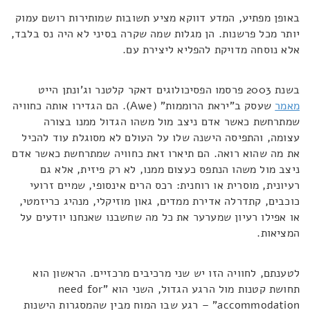
באופן מפתיע, המדע דווקא מציע תשובות שמותירות רושם עמוק
יותר מכל פרשנות. הן מגלות שמה שקרה בסיני לא היה נס בלבד,
אלא נוסחה מדויקת להפליא ליצירת עם.
בשנת 2003 פרסמו הפסיכולוגים דאקר קלטנר וג'ונתן הייט
מאמר
שעסק ב"יראת הרוממות" (Awe). הם הגדירו אותה כחוויה
שמתרחשת כאשר אדם ניצב מול משהו הגדול ממנו בצורה
עצומה, והתפיסה הישנה שלו על העולם לא מסוגלת עוד להכיל
את מה שהוא רואה. הם תיארו זאת כחוויה שמתרחשת כאשר אדם
ניצב מול משהו הנתפס כעצום ממנו, לא רק פיזית, אלא גם
רעיונית, מוסרית או רוחנית: רכס הרים אינסופי, שמיים זרועי
כוכבים, קתדרלה אדירת ממדים, גאון מוזיקלי, מנהיג כריזמטי,
או אפילו רעיון שמערער את כל מה שחשבנו שאנחנו יודעים על
המציאות.
לטענתם, לחוויה הזו יש שני מרכיבים מרכזיים. הראשון הוא
תחושת קטנות מול הרגע הגדול, השני הוא "need for
accommodation" – רגע שבו המוח מבין שהמסגרות הישנות