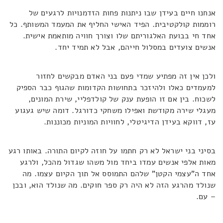
אנחנו חיים בעידן שבו ניתנות פחות הזדמנויות לרגעים של
רוממות קולקטיבית. הפיד האישי החליף את המעמד המשותף. כל
אחד חי בבועת האלגוריתם שלו וצורך חוויה מותאמת אישית.
אנשים צועדים במסלול חייהם, אבל לא תמיד יחד.
ולכן אין זה מפתיע שמדי פעם בני האדם מבקשים לחזור
למעמדים כאלו ולהיזכר בתחושות הקדומות שהגוף כבר הספיק
לשכוח. בין אם זו הופעת ענק של קולדפליי, שירת המונים,
מעגלי שירה מקודשת ואפילו משחקי כדורגל. דומה שיש געגוע
עז, דווקא בעידן הדיגיטלי, לחוויות המוניות מכוננות.
בסיני בני ישראל לא רק חתמו על חוזה לקיום התורה. באותו רגע
מאות אלפי אנשים עמדו ביחד מול משהו שגדול מהכל, ולרגע
אחד ה"עצמי הקטן" שלהם התמוסס אל תוך הקיום עצמו. מה
שנולד מהרגע הזה לא היה רק ספר חוקים. מה שנולד הוא, ובכן
– עם.