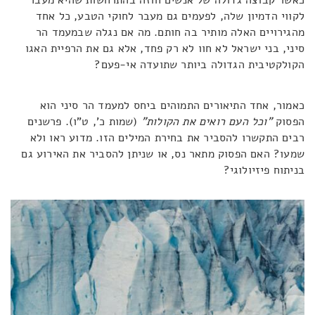
כאשר קבוצה גדולה של אנשים חוזה בהתרחשות שהיא מעבר
לקווי הדמיון שלה, לפעמים גם מעבר לחוקי הטבע, כל אחד
מהגירויים האלה מותיר בה חותם. מה אם נגלה שבמעמד הר
סיני, בני ישראל לא חוו לא רק פחד, אלא גם את הרפיית האגו
הקולקטיבית הגדולה ביותר שתועדה אי-פעם?
כאמור, אחד התיאורים התמוהים ביחס למעמד הר סיני הוא
הפסוק
"וכל העם רואים את הקולות"
(שמות כ', ט"ו). פרשנים
רבים התקשרו להסביר את בחירת המילים הזו. מדוע ראו ולא
שמעו? האם הפסוק מתאר נס, או שניתן להסביר את האירוע גם
בניתוח פיזיולוגי?