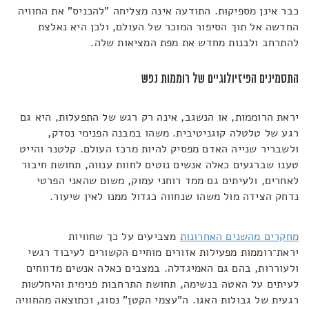
כבר אינן מספיקות. התודעה אינה מצליחה "להכניס" את החוויה
החדשה אל תוך הסיפור המוכר של העולם, ולכן היא נאלצת
להתרחב ולבנות מחדש את מפת המציאות שלה.
התסמינים הפיזיולוגיים של רוממות נפש
יראת הרוממות, או הנשגב, אינה רק רגש של התפעלות, היא גם
רגע של טלטלה קוגניטיבית. משהו במבנה הפנימי נסדק,
ולשבריר שנייה האדם מפסיק להיות מרכז העולם. קלטנר והייט
טענו שברגעים כאלה אנשים נוטים לחוות ענווה, תחושת חיבור
לאחרים, ולעיתים גם ממד רוחני עמוק, משום שהאני הפרטי
נדחק הצידה מול משהו שנחווה כגדול ממנו לאין שיעור.
מחקרים מהשנים האחרונות
מצביעים על כך שחוויות
יראת־רוממות מפעילות אזורים מוחיים הקשורים לעיבוד רגשי
ולעוררות, בהם גם האמיגדלה. במצבים כאלה אנשים מדווחים
לעיתים על האטה בנשימה, תחושת התרחבות פנימית והיחלשות
רגעית של גבולות האגו. ה"עצמי הקטן" נסוג, וכתוצאה מהחוויה