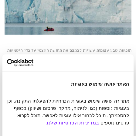
תופעות טבע עצומות עשויות לצמצם את תחושת העצמי עד כדי היטמעות
בכלל. צילום: Daniel Seßler on Unsplash
הגבולות בין החושים מתמוססים – וכך גם בין הלבבות
האתר עושה שימוש בעוגיות
סינסתזיה(synesthesia)
היא תופעה נוירולוגית שבה גירוי אחד
מפעיל מספר חושים בו-זמנית ויוצר ביניהם ערבוב. הנוירולוג
אתר זה עושה שימוש בעוגיות הכרחיות להפעלתו התקינה, וכן 
ריצ'רד סייטוביץ' טוען שסינסתזיה נפוצה הרבה יותר משחשבנו,
בעוגיות נוספות (כגון לניתוח, מחקר, פרסום ושיווק) בכפוף 
וחוקרים
מסוימים אף הציעו שמצבי תודעה קיצוניים עשויים
להסכמתך. תוכל לבחור אילו עוגיות לאפשר. תוכל לקרוא 
לעורר חוויות דמויות־סינסתזיה גם במצבי עוצמה רגשית
פרטים נוספים 
במדיניות הפרטיות שלנו
.
קיצונית, כשהמוח מוצף בגירויים ממספר כיוונים בו-זמנית
והגבולות בין החושים מטשטשים.