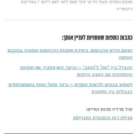
תמונת כותרת: משה על הר סיני מאת ז'אן-לאון ז'רום / באדיבות
ויקימדיה
כתבות נוספות שעשויות לעניין אותך:
הפעם ההיא שהבטתם ביצירת אומנות והרגשתם שמשהו בתוככם
השתנה
ההבדל בין 'יפה' ל'נשגב' – וכיצד הוא מסביר את תחושת
ההתמזגות עם הטבע והיקום
לשמוע צבעים ולראות טעמים – כיצד פועל המוח כשמתמוססים
הגבולות בין החושים
עוד מרדיו מהות החיים:
מגילת רות והמכונית המגוייסת