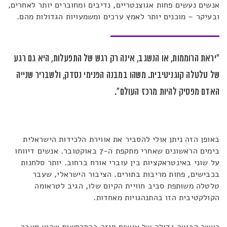
אנשים נעשים פחות אגוצנטריים, נדיבים ומחוברים יותר לאחרים,
ובעיקר – מוכנים יותר לאמץ ערכים ומשמעויות הגדולות מהם.
"יראת הרוממות, או הנשגב, אינה רק רגש של התפעלות, היא גם רגע
של טלטלה קוגניטיבית. משהו במבנה הפנימי נסדק, ולשבריר שנייה
האדם מפסיק להיות מרכז העולם".
באופן הזה ניתן אולי להסביר את אווירת הלכידות הישראלית
בימים הראשונים שאחרי מתקפת ה-7 באוקטובר. אנשים דיווחו
על שוני באינטראקציות בין עוברי אורח ברחוב. יותר סלחנות
בכבישים, פחות מריבות בתורים. הציבור הישראלי, שעבר
טלטלה משותפת סביב חוויית הקיום שלו, הגיב לטראומה
הקולקטיבית הזו בהתנהגויות מאחדות.