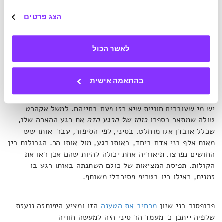
הצג פרטים
הצורה הנפוצה ביותר של ערבוב היא בין חוש השמיעה לראייה.
במצב כזה אכן ניתן "לראות קולות".
מאסלו
קרא לחוויות
הללו Peak Experiences ותיאר אותן כ
"פקיעת גבולות האני",
לאשר הכול
"מיזוג עם הכלל", "בהירות מוחלטת שעוברת את גבולות החוויה
הרגילה", "תחושה שהחיים מקבלים משמעות שלא הייתה להם
קודם".
בהתאמה אישית
יש מי שעוברים חוויית שיא כזו פעם בחייהם. למשל אקהרט
טולה שמתאר בספרו
כוחו של הרגע הזה
את רגע ההארה שלו,
שכלל אובדן אגו מוחלט. בסיני, לפי הסיפור, עברו אותו שש
מאות אלף בני אדם ביחד, באותו רגע, מול אותו הר. הגבולות בין
החושים נפרצו. תיאוריה אחת יכולה להיות שהם אכן ראו את
הקולות. תפיסת המציאות של כולם השתנתה באותו רגע בו
זמנית, כאילו היו בטריפ פסיכדלי משותף.
פרופסור בני שנון
מרחיב
את הטענה
הזו ומציע היפותזה נועזת
שלפיה ייתכן כי מעמד הר סיני היה למעשה חוויה