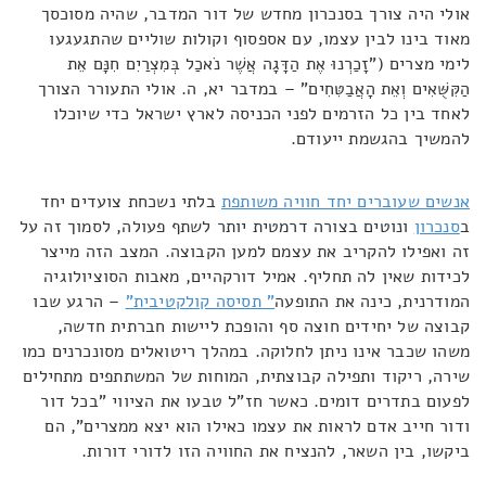
אולי היה צורך בסנכרון מחדש של דור המדבר, שהיה מסוכסך
מאוד בינו לבין עצמו, עם אספסוף וקולות שוליים שהתגעגעו
לימי מצרים ("זָכַרְנוּ אֶת הַדָּגָה אֲשֶׁר נֹאכַל בְּמִצְרַיִם חִנָּם אֵת
הַקִּשֻּׁאִים וְאֵת הָאֲבַטִּחִים" – במדבר יא, ה. אולי התעורר הצורך
לאחד בין כל הזרמים לפני הכניסה לארץ ישראל כדי שיוכלו
להמשיך בהגשמת ייעודם.
אנשים שעוברים יחד חוויה משותפת
בלתי נשכחת צועדים יחד
ב
סנכרון
ונוטים בצורה דרמטית יותר לשתף פעולה, לסמוך זה על
זה ואפילו להקריב את עצמם למען הקבוצה. המצב הזה מייצר
לכידות שאין לה תחליף. אמיל דורקהיים, מאבות הסוציולוגיה
המודרנית, כינה את התופעה
" תסיסה קולקטיבית"
– הרגע שבו
קבוצה של יחידים חוצה סף והופכת ליישות חברתית חדשה,
משהו שכבר אינו ניתן לחלוקה. במהלך ריטואלים מסונכרנים כמו
שירה, ריקוד ותפילה קבוצתית, המוחות של המשתתפים מתחילים
לפעום בתדרים דומים. כאשר חז"ל טבעו את הציווי "בכל דור
ודור חייב אדם לראות את עצמו כאילו הוא יצא ממצרים", הם
ביקשו, בין השאר, להנציח את החוויה הזו לדורי דורות.