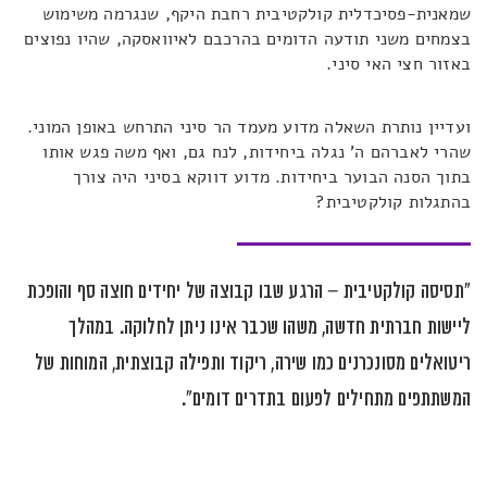
שמאנית-פסיכדלית קולקטיבית רחבת היקף, שנגרמה משימוש
בצמחים משני תודעה הדומים בהרכבם לאיוואסקה, שהיו נפוצים
באזור חצי האי סיני.
ועדיין נותרת השאלה מדוע מעמד הר סיני התרחש באופן המוני.
שהרי לאברהם ה' נגלה ביחידות, לנח גם, ואף משה פגש אותו
בתוך הסנה הבוער ביחידות. מדוע דווקא בסיני היה צורך
בהתגלות קולקטיבית?
"תסיסה קולקטיבית – הרגע שבו קבוצה של יחידים חוצה סף והופכת
ליישות חברתית חדשה, משהו שכבר אינו ניתן לחלוקה. במהלך
ריטואלים מסונכרנים כמו שירה, ריקוד ותפילה קבוצתית, המוחות של
המשתתפים מתחילים לפעום בתדרים דומים".