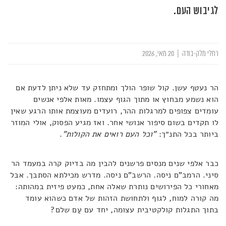
לגיבוש העם.
רחלי מלק-בודה
|
20 מאי, 2026
הר נעטף עשן. קול שופר הולך ומתחזק עד שלא ניתן לדעת אם
הוא נשמע מבחוץ או מתוך הגוף עצמו. מאות אלפי אנשים
עומדים צפופים למרגלות ההר, רועדים מעוצמת אותו הרגע שאין
לו תקדים בשום סיפור אנושי אחר. ואז מגיע הפסוק, אולי המוזר
ביותר בכל התנ״ך:
"וכל העם רואים את הקולות"
.
כבר אלפי שנים מנסים פרשנים להבין מה בדיוק קרה במעמד הר
סיני. הרמב"ם ניסה. הרשב"ם ניסה. מדרש מכילתא הסתבך. אבל
מאחורי כל הפירושים נותרת שאלה אחת, כמעט פיזית במהותה:
מה קורה למוח, לגוף ולתחושת הזהות של אדם כשהוא עומד
בתוך התגלות קולקטיבית עצומה, יחד עם עַם שלם?