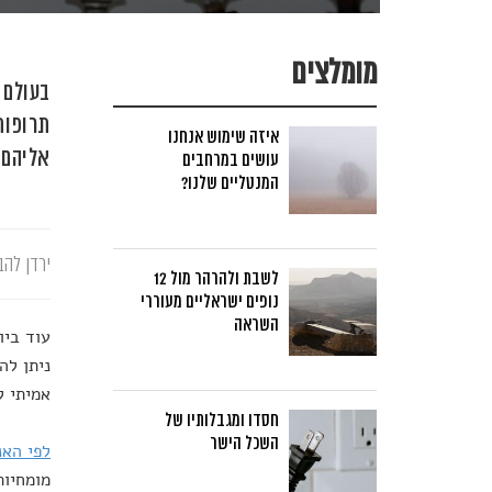
מומלצים
בעולם 
תרופות
איזה שימוש אנחנו
אליהם?
עושים במרחבים
המנטליים שלנו?
ירדן להב
לשבת ולהרהר מול 12
נופים ישראליים מעוררי
השראה
עוד ביו
ניתן לה
אמיתי ל
חסדו ומגבלותיו של
השכל הישר
לפי האנ
מומחיות