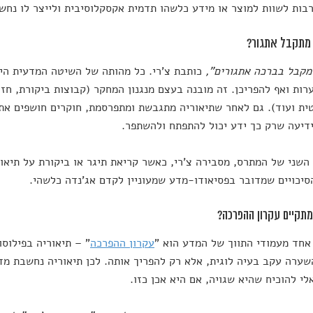
בות לשוות למוצר או מידע כלשהו תדמית אקסקלוסיבית ולייצר לו נחשק
מקבל בברכה אתגורים",
כותבת צ'רי. כל מהותה של השיטה המדעית היא
ות ואף להפריכן. זה מובנה בעצם מנגנון המחקר (קבוצות ביקורת, חזר
ת ועוד). גם לאחר שתיאוריה מתגבשת ומתפרסמת, חוקרים חושפים את 
דיעה שרק כך ידע יכול להתפתח ולהשתפר.
השני של המתרס, מסבירה צ'רי, כאשר קריאת תיגר או ביקורת על תיאו
סיכויים שמדובר בפסיאודו-מדע שמעוניין לקדם אג'נדה כלשהי.
אחד מעמודי התווך של המדע הוא "
עקרון ההפרכה
" – תיאוריה בפילוס
ערה עקב בעיה לוגית, אלא רק להפריך אותה. לכן תיאוריה נחשבת מדע
לי להוכיח שהיא שגויה, אם היא אכן כזו.