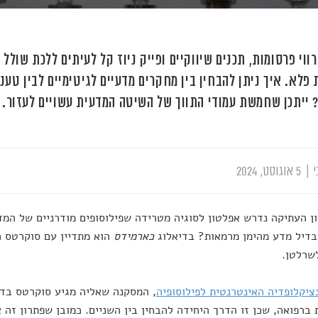
רווי פרסומות, תכנים שיווקיים ופייק ניוז קל לעיתים ללכת שול
 פלא. איך ניתן להבחין בין מחקרים מדעיים לגיטימיים לבין ט
 ייתכן שחמשת עמודי התווך של השיטה המדעית עשויים לעזור.
י
|
5 אוגוסט, 2024
ון העתיקה נדרש אפלטון לסוגיה מטרידה שפילוסופים מודרניים של המד
בדיל מדע מהימן מרמאות? בדיאלוג
כארמידס
הוא מתדיין עם סוקרטס כ
שרלטן.
ציקלופדיה האינטרנטית לפילוסופיה
, המסקנה שאליה מגיע סוקרטס בדי
 ברפואה, שכן זו הדרך היחידה להבחין בין השניים. כמובן שפתרון זה 