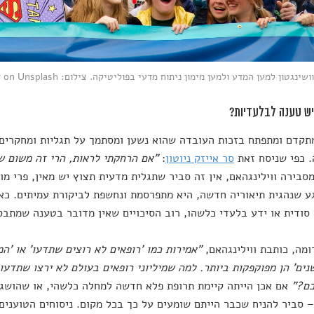
נגטון למען המדע ולמען מימון ניתוח מדעי בפוליטיקה. צילום: Vlad Tchompalov on Unsplash
קדם ומתפתח בזכות העובדה שהוא נשען ומסתמך על תגליות ומחקרים 
 כפי שניסח זאת
סר אייזק ניוטון
:
"אם הרחקתי לראות, הרי זה משום ש
מסבירה ווילינגהאם, אין זה סביר שתגלית מדעית תצוץ יש מאין, פרי מו
ע שנהגית תיאוריה חדשה, היא מתפרסמת ונחשפת לביקורת עמיתים. כא
סודית או ידע בלעדי כלשהו, רוב הסיכויים שאין מדובר בטענה שמתבס
ומה, כותבת ווילינגהאם,
"אמירות כמו 'רופאים לא רוצים שתדעו' או '
ים' הן מפוקפקות ביותר. למה שמיליוני רופאים בעולם לא ירצו שתדעו
כם?"
אם אכן הייתה קיימת תרופת פלא חדשה למחלה כלשהי, או שהושג
 סביר להניח שכבר הייתם שומעים על כך בכל מקום. ניסוחים הטוענים 