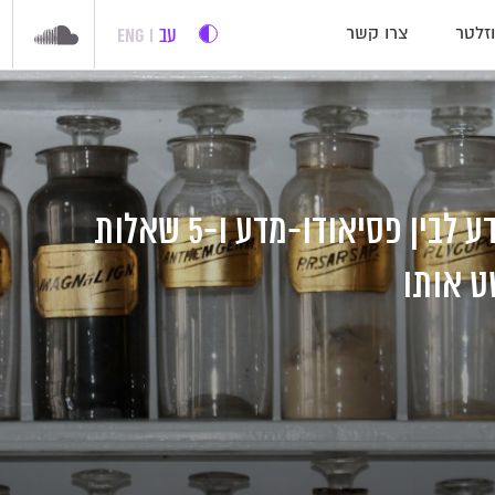
עב
ENG
זלטר
צרו קשר
הקו הדק שבין מדע לבין פסיאודו-מדע ו-5 שאלות
ט אותו