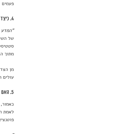
פעמים ר
4. כיצד מתקבל אתגור?
"המדע 
של השער
סטטיסטי
מתוך הי
מן הצד 
עולים ה
5. האם מתקיים עקרון ההפרכה?
כאמור, 
לאמת הש
פוטנציא