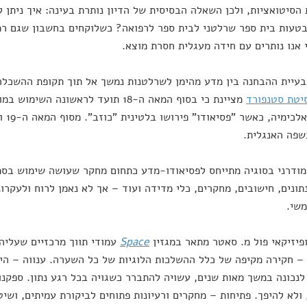
הסיטואציות, ולכן השאלה הבסיסית של הדיון נותרת בעינה: איך ניתן 
טעות בית ספר שרלטני לבית ספר לרפואה? כשלוקחים בחשבון שגם רמא
 אנו נותרים עם חידה מעגלית חסרת מוצא.
בעיית ההבחנה בין מדע מהימן לשרלטנות נמשך אל תוך תקופת ההשכל
יטת סטנפורד
מציינת כי בסוף המאה ה-18 תועד לראשונה
תחום 
שפה האנגלית.
מודרני בסוגיה מתייחס לפסיאודו-מדע כתחום מחקר שעושה שימוש בסמ
נתונים, חישובים, מחקרים, כלי מדידה ועוד – אך לא נאמן לרוח ולעקרונו
שי.
יזיקאי פול מ. סאטר מתאר במגזין
Space
עמודי תווך מרכזיים שעליה
– חקירה מקיפה של כלל ההשלכות הלוגיות של כל השערה. ענווה – היד
נכונה במשך מאות שנים, עשויה להתברר כשגויה בכל רגע נתון. ספקנ
 ולא להיפך. פתיחות – מחקרים ורעיונות פתוחים לביקורת עמיתים, ושיט