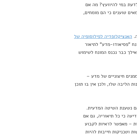
לדעת במי להיוועץ? מה אם
ים טוענים כי הם מומחים,
ה.
האנציקלופדיה לפילוסופיה של
 השימוש במונח "פסיאודו-מדע" לתיאור
האלכימיה, כאשר "פסיאודו" פירושו בלטינית "כוזב". מסוף המאה ה-19 ואילך כבר נכנס המונח לשימוש
מנים חיצוניים של מדע –
ת הליבה שלו, ולכן אין בו תוכן
ם נשענת השיטה המדעית.
יעה כי כל תיאוריה, גם אם
ות – מאפשר לראיות לקבוע
ות וטכניקות חייבות להיות