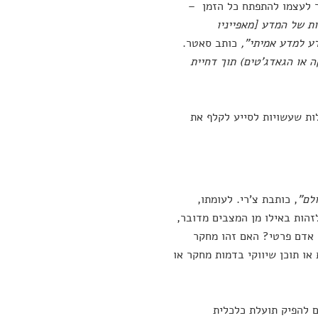
 לעצמו להתפתח כל הזמן –
ת של המדע [מאפייניו
דע למדע אמיתי",
כותב סאטר.
 או הגאדג'טים) תוך דחיית
ת 5 שאלות שעשויות לסייע לקלף את
לם"
, כותבת צ'רי. לעומתו,
זהות באילו מן המצבים מדובר,
 אדם פרטי? האם זהו מחקר
או תוכן שיווקי בדמות מחקר או
ם להפיק תועלת כלכלית