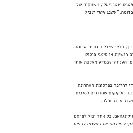
טנט פוטנציאלי, משווקים של
כדומה.
"עקבו אחרי שביל
דך, כדאי שידליק נורית אדומה.
 רגשיות או סימני פיסוק
ים. הענווה שבמדע מאלצת אותו
די להיזכר בפרסומת האחרונה
נו-חלקיקים שחודרים לסיבים,
א מדען מדופלם.
וילינגהאם. כל אחד יכול לפרסם
גוף שמפרסם את הטענות להציע