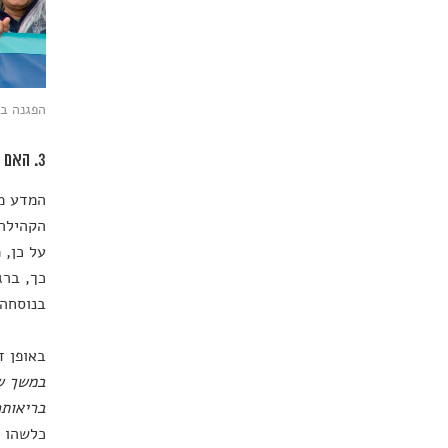
הפגנה בוושי
3. האם יש טענה לבלעדיות?
המדע מת
הקהילה.
על כן, 
כך, ברג
בנוסחה 
באופן ד
במשך שנ
בריאות
כלשהו –