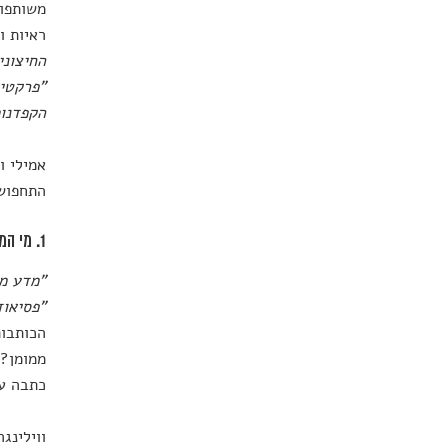
משותפו
ראיות ו
החיצוני
"פרקטיק
הקפדנות
אמילי ו
התחפושת
1. מי המקור ומה האינטרס?
"מדע מת
"פסיאוד
הכותבות
ממומן? 
כתבה עי
ווילינג