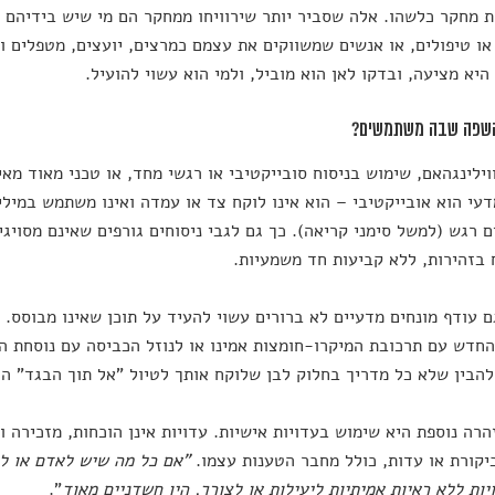
 מחקר כלשהו. אלה שסביר יותר שירוויחו ממחקר הם מי שיש בידיהם פ
או טיפולים, או אנשים שמשווקים את עצמם כמרצים, יועצים, מטפלים ו
היא מציעה, ובדקו לאן הוא מוביל, ולמי הוא עשוי להועיל.
וילינגהאם, שימוש בניסוח סובייקטיבי או רגשי מחד, או טכני מאוד מאי
דעי הוא אובייקטיבי – הוא אינו לוקח צד או עמדה ואינו משתמש במילים
 רגש (למשל סימני קריאה). כך גם לגבי ניסוחים גורפים שאינם מסויג
בזהירות, ללא קביעות חד משמעיות.
ם עודף מונחים מדעיים לא ברורים עשוי להעיד על תוכן שאינו מבוסס. 
חדש עם תרכובת המיקרו-חומצות אמינו או לנוזל הכביסה עם נוסחת הנ
הבין שלא כל מדריך בחלוק לבן שלוקח אותך לטיול "אל תוך הבגד" הו
הרה נוספת היא שימוש בעדויות אישיות. עדויות אינן הוכחות, מזכירה ו
קורת או עדות, כולל מחבר הטענות עצמו.
"אם כל מה שיש לאדם או ל
יות ללא ראיות אמיתיות ליעילות או לצורך, היו חשדניים מאוד
".