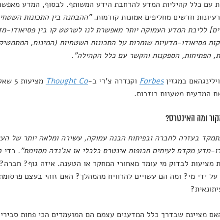
ת עם כלל קהיליות המדע להרחבת הידע המשותף. לבסוף, המדע מאפשר
רעיונות חדשים מחליפים אמונות קודמות.
"ההבחנה בין התכונות השטחיו
ים] לליבת המדע העמוקה יותר מאפשרת לנו לשרטט קו בין פסיאודו-מ
ות פסיאודו-מדעיות שומרות על התכונות השטחיות (המינוח, המתמטיקה
, הפתיחות, הספקנות והקשר עם כלל הקהילה".
וילינגהאם במגזין
Forbes
וקנדרה צ'רי ב-
Thought Co
מציעו
 המדעית מטענות כוזבות.
מקד בעזרה לחברה ובפיתוח הבנה עמוקה, עשירה ומלאה יותר של העו
ו-מדע מקדם לעיתים תכופות אינטרס כלכלי או אג'נדה מסוימת".
כדי ל
 מציעות לבדוק מי עומד מאחורי המחקר או הטענה. איזה גוף? חברה?
על ידי מי? ומה הם עשויים להרוויח מהמהלך? האם זוהי בעצם פרסומת 
תונאית?
האם מציינת שבדרך כלל המדענים עצמם הם המועמדים הכי פחות סבירי