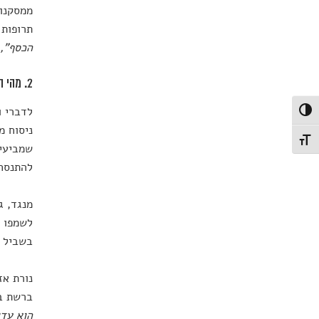
ממסקנות
תרופות 
הכסף",
2. מהי השפה שבה משתמשים?
לדברי ו
פעל/כבה ניגודיות גבוהה
ניסוח מ
תג גודל גופן
שמביעים
להתנסח 
מנגד, ג
לשמפו ה
בשביל ל
נורת אז
ברשת בי
הוא עדו