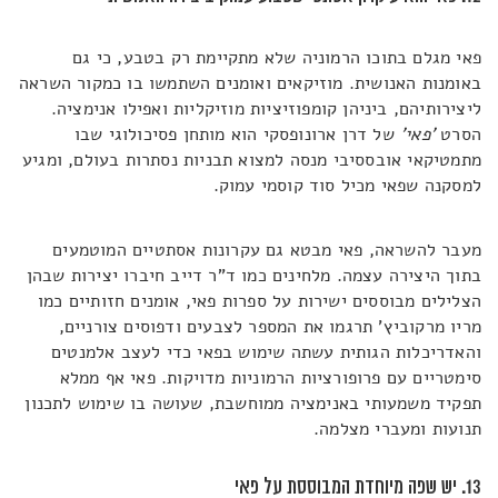
פאי מגלם בתוכו הרמוניה שלא מתקיימת רק בטבע, כי גם
באומנות האנושית. מוזיקאים ואומנים השתמשו בו כמקור השראה
ליצירותיהם, ביניהן קומפוזיציות מוזיקליות ואפילו אנימציה.
הסרט
'פאי'
של דרן ארונופסקי הוא מותחן פסיכולוגי שבו
מתמטיקאי אובססיבי מנסה למצוא תבניות נסתרות בעולם, ומגיע
למסקנה שפאי מכיל סוד קוסמי עמוק.
מעבר להשראה, פאי מבטא גם עקרונות אסתטיים המוטמעים
בתוך היצירה עצמה. מלחינים כמו ד"ר דייב חיברו יצירות שבהן
הצלילים מבוססים ישירות על ספרות פאי, אומנים חזותיים כמו
מריו מרקוביץ' תרגמו את המספר לצבעים ודפוסים צורניים,
והאדריכלות הגותית עשתה שימוש בפאי כדי לעצב אלמנטים
סימטריים עם פרופורציות הרמוניות מדויקות. פאי אף ממלא
תפקיד משמעותי באנימציה ממוחשבת, שעושה בו שימוש לתכנון
תנועות ומעברי מצלמה.
13. יש שפה מיוחדת המבוססת על פאי