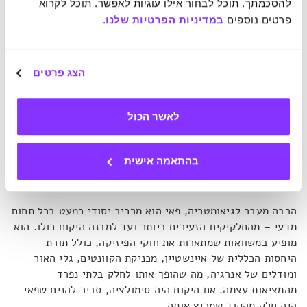
שולטת רק אקראיות. ניסויים הסתברותיים גילו כי פאי מופיע
להסכמתך. תוכל לבחור אילו עוגיות לאפשר. תוכל לקרוא 
בדפוסים שבהם מחטים נופלות על משטח מסומן, בהתפלגות של
פרטים נוספים 
במדיניות הפרטיות שלנו
.
רעידות אדמה ואפילו במשחקי קזינו.
אם המספר פאי חוזר שוב ושוב דווקא במקומות הכאוטיים ביותר
הצג פרטים
של המציאות, האם ייתכן שיש בהם יותר סדר ממה שנראה לעין?
אם כן, ייתכן שפאי הוא המפתח לפיענוח החוקיות הסמויה ואף
לאשר הכול
לחיזוי העתיד גם בתחומים שנדמים אקראיים ובלתי צפויים
לחלוטין.
בהתאמה אישית
8. הוא מרכיב את אבני הבניין של המציאות עצמה
הרבה מעבר לגיאומטריה, פאי הוא מרכיב יסודי כמעט בכל תחום
מדעי – מהחלקיקים הזעירים ביותר ועד למבנה היקום כולו. הוא
מופיע במשוואות שמתארות את חוקי הפיזיקה, כולל תורת
היחסות הכללית של איינשטיין, מכניקת הקוונטים, גלי האור
ומודלים של אנרגיה, מה שהופך אותו לחלק בלתי נפרד
מהמציאות עצמה. אם היקום היה סימולציה, סביר להניח שפאי
היה חלק מהקוד שמריץ אותה.