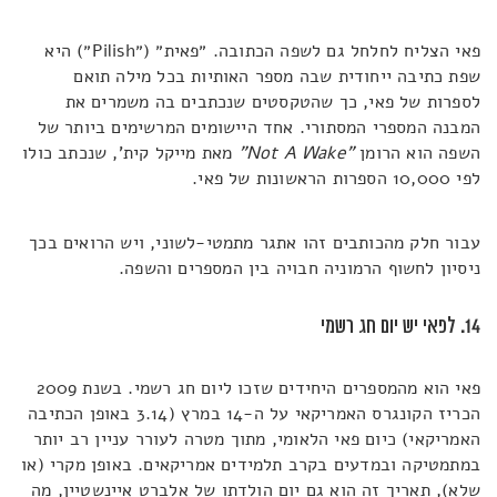
פאי הצליח לחלחל גם לשפה הכתובה. ״פאית״ (״Pilish״) היא
שפת כתיבה ייחודית שבה מספר האותיות בכל מילה תואם
לספרות של פאי, כך שהטקסטים שנכתבים בה משמרים את
המבנה המספרי המסתורי. אחד היישומים המרשימים ביותר של
השפה הוא הרומן
"
Not A Wake
"
מאת מייקל קית', שנכתב כולו
לפי 10,000 הספרות הראשונות של פאי.
עבור חלק מהכותבים זהו אתגר מתמטי-לשוני, ויש הרואים בכך
ניסיון לחשוף הרמוניה חבויה בין המספרים והשפה.
14. לפאי יש יום חג רשמי
פאי הוא מהמספרים היחידים שזכו ליום חג רשמי. בשנת 2009
הכריז הקונגרס האמריקאי על ה-14 במרץ (3.14 באופן הכתיבה
האמריקאי) כיום פאי הלאומי, מתוך מטרה לעורר עניין רב יותר
במתמטיקה ובמדעים בקרב תלמידים אמריקאים. באופן מקרי (או
שלא), תאריך זה הוא גם יום הולדתו של אלברט איינשטיין, מה