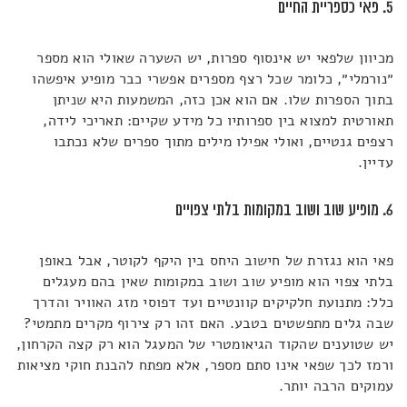
5. פאי כספריית החיים
מכיוון שלפאי יש אינסוף ספרות, יש השערה שאולי הוא מספר
״נורמלי״, כלומר שכל רצף מספרים אפשרי כבר מופיע איפשהו
בתוך הספרות שלו. אם הוא אכן כזה, המשמעות היא שניתן
תאורטית למצוא בין ספרותיו כל מידע שקיים: תאריכי לידה,
רצפים גנטיים, ואולי אפילו מילים מתוך ספרים שלא נכתבו
עדיין.
6. מופיע שוב ושוב במקומות בלתי צפויים
פאי הוא נגזרת של חישוב היחס בין היקף לקוטר, אבל באופן
בלתי צפוי הוא מופיע שוב ושוב במקומות שאין בהם מעגלים
כלל: מתנועת חלקיקים קוונטיים ועד דפוסי מזג האוויר והדרך
שבה גלים מתפשטים בטבע. האם זהו רק צירוף מקרים מתמטי?
יש שטוענים שהקוד הגיאומטרי של המעגל הוא רק קצה הקרחון,
ורמז לכך שפאי אינו סתם מספר, אלא מפתח להבנת חוקי מציאות
עמוקים הרבה יותר.