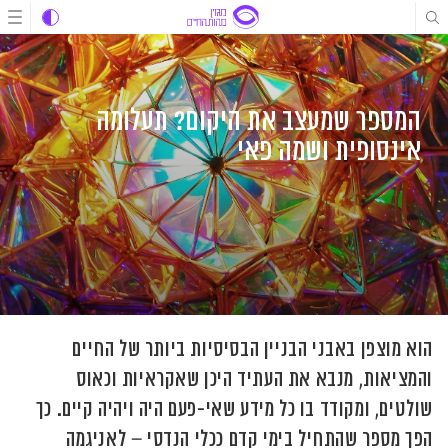
לג
לג
לג
תוכן
תוכן
ניווט
המספר שמעצב את היקום? תעלומה
אינסופית ושמה פאי
הוא מוצפן באבני הבניין הבסיסיות ביותר של החיים
והמציאות, מנבא את העתיד היכן שאקראיות וכאוס
שולטים, ומקודד בו כל מידע שאי-פעם היה ויהיה קיים. כך
הפך מספר שהתחיל בימי קדם ככלי הנדסי – לאניגמה