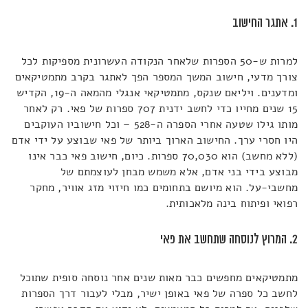
1. אתגר החישוב
למרות ש-50 הספרות שלאחר הנקודה העשרונית מספיקות לכל
צורך מדעי, חישוב המשך המספר הפך לאתגר בקרב מתמטיקאים
ומדענים. ויליאם שנקס, מתמטיקאי אנגלי מהמאה ה-19, הקדיש
15 שנים מחייו כדי לחשב ידנית 707 ספרות של פאי. רק לאחר
מותו גילו שטעה אחרי הספרה ה-528 – וכל חישוביו העוקבים
היו חסרי ערך. החישוב הארוך ביותר של פאי שבוצע על ידי אדם
(ללא מחשב) הוא 70,030 ספרות. כיום, חישוב פאי כבר אינו
מבוצע בידי בני אדם, אלא משמש מבחן לעוצמתם של
מחשבי-על. הוא מיושם בתחומים כמו חיזוי מזג אוויר, מחקר
רפואי ופיתוח בינה מלאכותית.
2. המרוץ לנוסחה שתחשב את פאי
מתמטיקאים מחפשים כבר מאות שנים אחר נוסחה סופית שתוכל
לחשב כל ספרה של פאי באופן ישיר, מבלי לעבור דרך הספרות