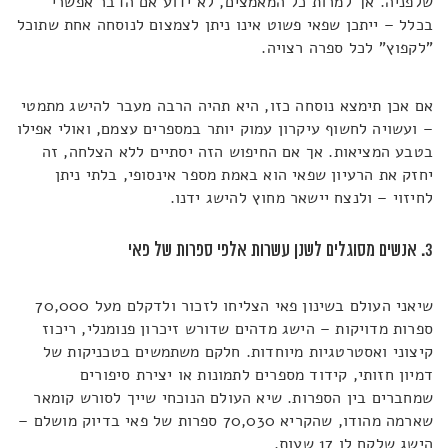
שלפניה. אך למרות כל המאמצים, לא ידוע אם הדבר אפשרי
בכלל – ייתכן שפאי פשוט אינו ניתן לצמצום לנוסחה אחת שתוכל
"לקפוץ" לכל ספרה רצויה.
אם אכן תימצא נוסחה כזו, היא תהיה הרבה מעבר להישג מתמטי
– ועשויה לחשוף עיקרון עמוק יותר במספרים עצמם, ואולי אפילו
בטבע המציאות. אך אם החיפוש הזה יסתיים ללא הצלחה, זה
יחזק את הרעיון שפאי הוא באמת מספר אינסופי, בלתי ניתן
לחיזוי – ולנצח יישאר מחוץ להישג ידנו.
3. אנשים מסוגלים לשנן עשרות אלפי ספרות של פאי
שיאני העולם בשינון פאי הצליחו לזכור ולדקלם מעל 70,000
ספרות מדויקות – הישג מדהים שדורש זיכרון פנומנלי, ריכוז
קיצוני ואסטרטגיות מיוחדות. חלקם משתמשים בטכניקות של
דמיון חזותי, קידוד מספרים לתמונות או יצירת סיפורים
שמחברים בין הספרות. שיא העולם הנוכחי שייך לסורש קומאר
שארמה מהודו, שהקריא 70,030 ספרות של פאי בדיוק מושלם –
הישג שלקח לו 17 שעות.