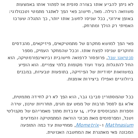
לא ניתן להביע אותו בצורה סופית או לפתור אותו באמצעות
משוואה רגילה. מאז, חישוב פאי הפך לאתגר מתמטי וטכנולוגי:
באופן אירוני, ככל שניסו לחשב אותו יותר, כך התגלה שערכו
האמיתי רק הולך ומתרחק.
פאי הפך למושא מחקרם של מתמטיקאים, פיזיקאים, מהנדסים
וחוקרים שניסו לפצח אותו. וככל שהמחקר העמיק, מספר
סנטיאגו שנל
, פרופסור לרפואה חישובית וביואינפורמטיקה, הוא
החל להתגלות בעוד ועוד מקומות בלתי צפויים. הוא הופיע
במשוואות יסודיות של הפיזיקה, בתופעות טבעיות, במבנים
ביולוגיים ואפילו ביצירות אומנות.
ככל שהמסתורין סביבו גבר, הוא הפך לא רק לחידה מתמטית,
אלא גם לסמל תרבות של ממש עם חגים, תחרויות שינון, שירה
וספרות המבוססים עליו. 14 עובדות מתוך מאמריהם של מקנולטי
ושנל, ומפרסומים מאת מכוני הוראת המתמטיקה והמדעים
Mathnasium
ו-
Mometrix
, ממחישות עד כמה התופעה
המכונה פאי מאתגרת את המחשבה האנושית.