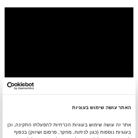
7. האם פאי יכול לסייע לחזות את העתיד?
האתר עושה שימוש בעוגיות
פאי הוא מספר שמתקשר לסדר, אך למרבה ההפתעה, הוא מופיע
אתר זה עושה שימוש בעוגיות הכרחיות להפעלתו התקינה, וכן 
שוב ושוב דווקא במערכות כאוטיות – במקומות שבהם לכאורה
בעוגיות נוספות (כגון לניתוח, מחקר, פרסום ושיווק) בכפוף 