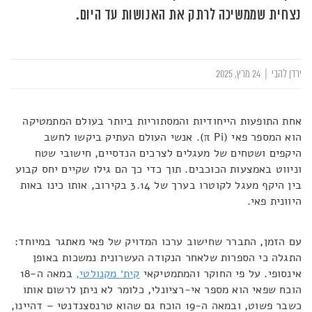
נצחית שממשיכה לרתק את האנושות עד היום.
ירדן להבי
|
24 מרץ, 2025
אחת התופעות הייחודיות והמסתוריות ביותר בעולם המתמטיקה
הוא המספר פאי (π Pi). אנשי העולם העתיק ביקשו לחשב
היקפים ושטחים של מעגלים לצרכים הנדסיים, חישובי שטח
וניווט באמצעות הכוכבים. תוך כדי כך הם גילו שקיים יחס קבוע
בין היקף מעגל לקוטרו בערך של 3.14 בקירוב, אותו כינו באות
היוונית פאי.
עם הזמן, התברר שחישוב ערכו המדויק של פאי מאתגר במיוחד:
התגלה כי הספרות שלאחר הנקודה העשרונית נמשכות באופן
אינסופי. על פי החוקר והמתמטיקאי
קית׳ מקנולטי,
במאה ה-18
הוכח שפאי הוא מספר אי-רציונלי, כלומר לא ניתן לרשום אותו
כשבר פשוט, ובמאה ה-19 הוכח גם שהוא טרנסצנדנטי – דהיינו,