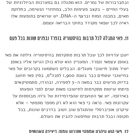
ובחברבורות של נמרים. הוא מתגלה גם במערכות הביולוגיות של
בעלי החיים – בקצב פעימות הלב, במחזורי הנשימה, בחלוקת
תאים, במבנה המוח וברצף ה-DNA. יש שרואים בתופעות אלו
ראיה לכך שפאי מקודד בחוקי הבריאה עצמם.
11. פאי התגלה לכל תרבות בהיסטוריה בנפרד ובפנים שונות בכל פעם
ישנן עדויות לכך שכל תרבות מתקדמת בהיסטוריה גילתה את פאי
באופן עצמאי ונפרד. המעניין הוא שלא כולן הגיעו אליו באופן
ישיר מתוך חישובי מעגלים. הבבלים השתמשו בקרובים של פאי
בחישובי שטחים כבר בשנת 1,900 לפנה"ס, בסין פאי חושב
בדיוק מרשים כבר במאה ה-3 לספירה, ובהודו, מתמטיקאים
פיתחו שיטות מתקדמות לחישובו מאות שנים לפני הופעתו
באירופה. יש אף הטוענים שהפירמידות של גיזה מבוססות על
עקרונות פאי. נראה כי פאי הוא לא רק מספר מתמטי – אלא
עיקרון אוניברסלי שהתגלם שוב ושוב בדרכים שונות, בכל
תקופה ובכל תרבות שחיפשה להבין את העולם.
12. פאי הוא עיקרון אסתטי שטבוע עמוק ביצירה האנושית