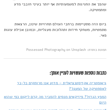
שהפך את החגיגות למשמעותיות אף יותר בעיני חובבי מדע
ומתמטיקה.
ביום הזה מתקיימות ברחבי העולם תחרויות שינון, הרצאות
מתמטיות, משחקי חידות ותהלוכות מעגליות, וכמובן אכילת עוגות
פאי.
תמונת כותרת: Possessed Photography on Unsplash
כתבות נוספות שעשויות לעניין אותך:
גיאומטריה אקזיסטנציאלית – מדוע אנו מרותקים כל-כך
לאסתטיקה של המעגל?
המפץ הגדול? פיזיקאים מנסים להסביר מה קדם ליקום כפי שהוא
היום