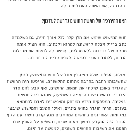
ובהדרגה, את השפה האנגלית כולה.
האם ההיררכיה של חמשת החושים נדרשת לעדכון?
חוש המישוש שימש את הלן קלר לכל אורך חייה, גם כשלמדה
כתב ברייל ויכלה לראשונה לקרוא ולכתוב. הוא הציל אותה
מחיים של בדידות ללא תכלית, ואפשר לה לחצות את מגבלות
הנכות, ללמוד באוניברסיטה ולטפח קריירה בכתיבה.
ואולם, הסיפור שלה מציג פן אחד של חוש המישוש, בזמן
שחשיבותו רחבה בהרבה מתחום התקשורת. אריסטו היה הראשון
שהגדיר באופן שיטתי את חמשת החושים, ואף קבע להם סדר
היררכי. בראש ניצבו הראייה והשמיעה, שהוא כינה חושים
'נעלים', המספקים מידע ממרחק ומאפשרים לאדם להתמצא
בעולם. הריח הוגדר כחוש ביניים, ואילו הטעם והמישוש שובצו
במקומות האחרונים כחושים המחייבים מגע קרוב וישיר עם הגוף.
הסדר הזה התקבע במשך מאות שנים, והשפיע על האופן שבו
תפסנו את חשיבות החושים השונים, למעשה עד היום.