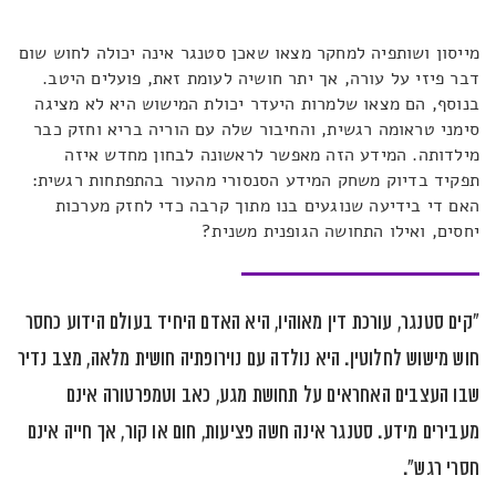
מייסון ושותפיה למחקר מצאו שאכן סטנגר אינה יכולה לחוש שום
דבר פיזי על עורה, אך יתר חושיה לעומת זאת, פועלים היטב.
בנוסף, הם מצאו שלמרות היעדר יכולת המישוש היא לא מציגה
סימני טראומה רגשית, והחיבור שלה עם הוריה בריא וחזק כבר
מילדותה. המידע הזה מאפשר לראשונה לבחון מחדש איזה
תפקיד בדיוק משחק המידע הסנסורי מהעור בהתפתחות רגשית:
האם די בידיעה שנוגעים בנו מתוך קרבה כדי לחזק מערכות
יחסים, ואילו התחושה הגופנית משנית?
"קים סטנגר, עורכת דין מאוהיו, היא האדם היחיד בעולם הידוע כחסר
חוש מישוש לחלוטין. היא נולדה עם נוירופתיה חושית מלאה, מצב נדיר
שבו העצבים האחראים על תחושת מגע, כאב וטמפרטורה אינם
מעבירים מידע. סטנגר אינה חשה פציעות, חום או קור, אך חייה אינם
חסרי רגש".