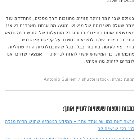
הנפשית שלנו.
בעולם שבו יותר ויותר חוויות מתווכות דרך מסכים, מתחדדת עוד
יותר שאלת חשיבותם של מישוש ומגע: מה אנחנו מאבדים כשאנו
מצמצמים אותם בחיינו? בבסיס כל התועלות של החוש הזה נמצא
החיבור הישיר שלנו למציאות. חשבו על קליטת אינטרנט
בוויי-פיי לעומת בחיבור כבל. ככל שהטכנולוגיות הווירטואליות
מתפתחות, כך המישוש עשוי להוות לנו עוגן – אמצעי שדרכו אנו
לומדים לזהות מה אמיתי.
תמונת כותרת: Antonio Guillem / shutterstock
כתבות נוספות שעשויות לעניין אותך:
עושה זאת כמו אף אחד אחר – המידע המפתיע שחוש הריח מגלה
לנו בלי שנשים לב
האם העיניים הן באמת חלון אל הנפש? מחקרים מדעיים בדקו מה