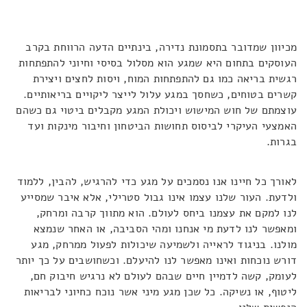
מכיוון שמדובר בתסמונת נדירה, בינתיים הדעה הרווחת בקרב
העוסקים בתחום היא שמגע הוא מסלול בסיסי וחיוני להתפתחות
רגשית בריאה כמו גם להתפתחות המוח, ויסות לחצים ויצירת
קשרים בטוחים, כשחסך במגע עלול לייצר ליקויים בריאותיים.
עוצמתם של חוש המישוש ויכולת המגע מקבלים ביטוי גם כשהם
האמצעי העיקרי לביסוס תחושות הביטחון וחיבור מינקות ועד
בגרות.
לאורך כל חיינו אנו נסמכים על מגע כדי להרגיש, להבין, ללמוד
ולדעת. העור שלנו עצמו אינו גבול סטרילי, אלא איבר שמסייע
לנו למקם את עצמנו ביחס לעולם. הוא מתווך קרבה ומרחק,
ומאפשר לנו לדעת מי אנחנו ומהי הסביבה, או האחר שנמצא
מולנו. בניגוד לראייה ולשמיעה שיכולות לפעול ממרחק, מגע
דורש נוכחות ואינו מאפשר לנו להיעלם. וכשחושבים על כך יותר
לעומק, קשה לדמיין חיים שבהם לעולם לא נרגיש חיבוק חם,
ליטוף, או נשיקה. כל שכן מגע מיני אשר נוכח כחיוני לבריאות