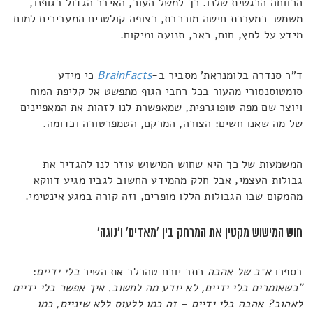
הרווחה הרגשית שלנו. כך למשל העור, האיבר הגדול בגופנו,
משמש כמערכת חישה מורכבת, רצופה קולטנים המעבירים למוח
מידע על לחץ, חום, כאב, תנועה ומיקום.
ד"ר סנדרה בלומנראת' מסביר ב-
BrainFacts
כי מידע
סומטוסנסורי מהעור בכל רחבי הגוף מתפשט אל קליפת המוח
ויוצר שם מפה טופוגרפית, שמאפשרת לנו לזהות את המאפיינים
של מה שאנו חשים: הצורה, המרקם, הטמפרטורה וכדומה.
המשמעות של כך היא שחוש המישוש עוזר לנו להגדיר את
גבולות העצמי, אבל חלק מהמידע החשוב לגביו מגיע דווקא
מהמקום שבו הגבולות הללו מופרים, וזה קורה במגע אינטימי.
חוש המישוש מקטין את המרחק בין 'מאדים' ו'נוגה'
בספרו
א־ב של אהבה
כתב יורם טהרלב את השיר
בלי ידיים
:
"כשאומרים בלי ידיים, לא יודע מה לחשוב. איך אפשר בלי ידיים
לאהוב? אהבה בלי ידיים – זה כמו ללעוס ללא שיניים, כמו