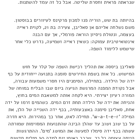
שנראתה פראית וחסרת שליטה. אבל כל זה עמד להשתנות.
בהיותה בת שש, הוריה פנו למכון פרקינס לעיוורים בבוסטון.
משם נשלחה אליהם אן סאליבן, צעירה בת 21, לקוית ראייה
בעצמה, ונטולת ניסיון הוראה פורמלי, אך עם הבנה
אינטואיטיבית עמוקה: כשאין ראייה ושמיעה, נדרש כלי אחר
שישמש ללימוד השפה.
סאליבן ביססה את תהליך רכישת השפה של קלר על חוש
המישוש. כל אות בשפת החירשים סומנה בתנועה ייחודית על כף
ידה של הילדה. בתחילה, הסימנים היו חסרי משמעות עבורה,
אבל נקודת המפנה המרגשת הגיעה ביום שבו הבליח במוחה של
המורה רעיון יצירתי. היא לקחה אותה למשאבת המים בחוץ,
והניחה את ידה של הילדה תחת זרם המים. כשהמים זרמו על ידה
אחת, סאליבן סימנה באצבעותיה, בכף ידה השנייה של הלן, את
המילה 'w-a-t-e-r'. תחילה לאט, אחר כך במהירות. היא חזרה
על כך שוב ושוב עד שהלן הבינה שהתנועות המסוימות שמורתה
עשתה בכף ידה סימלו למעשה את המושג 'מים'. ההתרגשות
הייתה עצומה כל כך, שכבר באותו יום למדה 30 מילים חדשות,