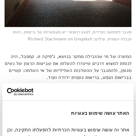
מעבר לתחושה הפיזית, למגע רומנטי יש משמעויות של ביטחון, זהות
וקבלה עצמית. צילום: Richard Stachmann on Unsplash
המטרה של מי שהובילה מחקר בנושא, ג'סיקה ט. קמפבל, היה
לנסות למצוא דרכים שיעזרו להעלות את שביעות הרצון של נשים
מגופן, ולהתגבר על ההשלכות השליליות של אי השלמה: קשיים
בבריאות הנפש, בריאות גופנית ירודה ועוד.
במחקר
שערכה עם עמיתיה, הם ניסו להבין כיצד מגע משפיע על
האופן שבו נשים חוות את גופן ואת הקשר הזוגי. הם סקרו נשים
הנמצאות במערכות יחסים מחייבות, ומצאו כי תדירות גבוהה
האתר עושה שימוש בעוגיות
יותר של מגע חיבה נקשרה לשביעות רצון גבוהה יותר מהקשר,
לסיפוק מיני, ולתחושת קבלה גופנית. במילים אחרות: המגע לא
רק מחזק את הקשר – הוא מתווך את האופן שבו האישה חווה את
אתר זה עושה שימוש בעוגיות הכרחיות להפעלתו התקינה, וכן 