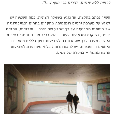
לראות ללא עיניים, להריח בלי האף […]"
.
השיר נכתב בהלצה, אך נוגע בשאלה רצינית: כמה השפעה יש
למגע על מערכת יחסים רומנטית? מחקרים בתחום הפסיכולוגיה
של היחסים מצביעים על כך שמגע של חיבה – חיבוקים, החזקת
ידיים, נשיקות ומגע עור לעור – הוא רכיב מרכזי וחיוני באיכות
הקשר. מעבר לכך שהוא תורם לשביעות רצון כללית ממערכת
היחסים הרומנטית, יש לו גם תרומה בלתי מעורערת לשביעות
הרצון מהגוף – במקרה של נשים.