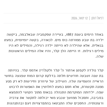
דניאל דותן
|
12 ינואר, 2026
באחד הימים בשנת 1887, בעיירה טסקמביה שבאלבמה, ביקשה
ילדה בת שבע ממורתה כוס מים. לכאורה, בקשה יומיומית, כמעט
בנאלית. אלא שהילדה לא הייתה ילדה רגילה, והמילים לא היו
מילים רגילות. זו הייתה הלן קלר, והיו אלה המילים הראשונות
שלה.
קלר נולדה לקפטן ארתור ה’ קלר ולקת’רין אדמס קלר. בהיותה
בת שנה ושבעה חודשים חלתה בדלקת קרום המוח שפגעה בחושי
הראייה והשמיעה שלה. השילוב של עיוורון וחירשות לא רק מנע
ממנה תקשורת, אלא חסם כמעט לחלוטין את האפשרות לרכוש
שפה. ילדותה המוקדמת התנהלה בכאוס מתוך הקושי להתמצא
בסביבה, ותסכול ממושך שנבע מאי יכולתה לתקשר את צרכיה
ורצונותיה. החסכים שלה התבטאו בהתפרצויות זעם ובהתנהגות