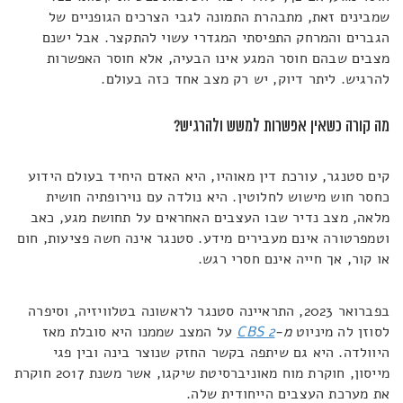
שמבינים זאת, מתבהרת התמונה לגבי הצרכים הגופניים של
הגברים והמרחק התפיסתי המגדרי עשוי להתקצר. אבל ישנם
מצבים שבהם חוסר המגע אינו הבעיה, אלא חוסר האפשרות
להרגיש. ליתר דיוק, יש רק מצב אחד כזה בעולם.
מה קורה כשאין אפשרות למשש ולהרגיש?
קים סטנגר, עורכת דין מאוהיו, היא האדם היחיד בעולם הידוע
כחסר חוש מישוש לחלוטין. היא נולדה עם נוירופתיה חושית
מלאה, מצב נדיר שבו העצבים האחראים על תחושת מגע, כאב
וטמפרטורה אינם מעבירים מידע. סטנגר אינה חשה פציעות, חום
או קור, אך חייה אינם חסרי רגש.
בפברואר 2023, התראיינה סטנגר לראשונה בטלוויזיה, וסיפרה
לסוזן לה מיניוט
מ-
CBS 2
על המצב שממנו היא סובלת מאז
היוולדה. היא גם שיתפה בקשר החזק שנוצר בינה ובין פגי
מייסון, חוקרת מוח מאוניברסיטת שיקגו, אשר משנת 2017 חוקרת
את מערכת העצבים הייחודית שלה.