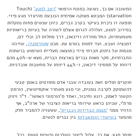
התשובה אם כך, נעוצה במונח הרפואי
'רעב למגע'
(Touch
starvation) המבטא מצוקה אמיתית הנובעת מהיעדר מגע פיזי.
תופעה זו ניכרת בעיקר בקרב גברים, כיוון שנשים פחות נתקלות
בסירוב למגע, ועלולה לגרום אצלם לשורה של בעיות בריאותיות
משמעותיות, החל מחרדה ודיכאון, דרך מחלות לב וכלי דם,
דמנציה ושבץ, ועד למוות בטרם עת. מכון
אקווימונדו
, שזיהה
מגמות של ניתוק חברתי פיזי כתוצאה מעליית השימוש ברשתות
החברתיות, סקר מאות גברים בארצות הברית, מצא ש-40% מהם
דיווחו על תסמיני דיכאון, ו-44% דיווחו על מחשבות אובדניות.
חוקרים תולים זאת בעובדה שבני אדם מחווטים באופן טבעי
להשתוקק לקרבה גופנית, וכי מגע משחרר אוקסיטוצין, הורמון
הקשור לאמון, רוגע וחיבור, ואחד מ'הורמוני האושר'. ד"ר ויווק
מרת'י, שכיהן כראש שירותי בריאות הציבור של ארה"ב, אף
הזהיר מפני
'מגפת הבדידות הגברית'
, שעשויה להסביר חלק
מהפער
בשיעורי ההתאבדות
בין גברים לנשים.
חוסר מגע, אם כך, עלול ליצור השלכות נפשיות קשות. ככל