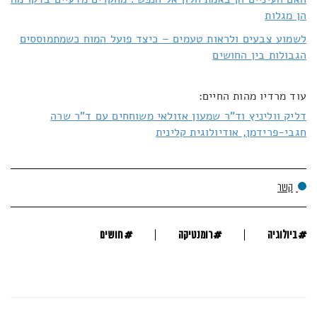
הן מגלות
לשמוע צבעים ולראות טעמים – כיצד פועל המוח כשמתמוססים
הגבולות בין החושים
עוד מרדיו מהות החיים:
דליק ווליניץ וד"ר שמעון אזולאי משוחחים עם ד"ר שרה
חגבי-פרידמן, אודיולוגית קלינית
קשר
#
#
#
ביולוגיה
רומנטיקה
חושים