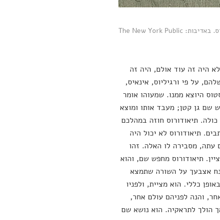
"המחאה של יופיטר, ונוס ומרקורי". האל המיתולוגי כמשל לשלמות שהאדם לא מסוגל לתפוס. באדיבות: The New York Public
 היה זה עוד אולם, היה זה
משלהם וכוכבים משלהם, על פי ורגיליוס, אינאיס,
קסטוס היוצא ממנו. שמעוהו אומר
ש שם גן קטן; מעבד אותו ומוצא
 כולה. תיאודורוס חוזה במהלכם
ים. תיאודורוס לא יכול היה
 עתה, מסבירה לו האלה. זהו
ין. תיאודורוס מחפש שם, והוא
הנח אצבעך על השורה שתמצא
ופן כללי. הוא מציית, ולפניו
חר, והנה לפניהם עולם אחר,
אך הולך לתראקיה. הוא נושא שם