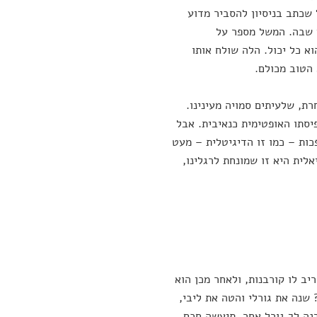
 שכתב בניסיון להסביר מדוע
 שבה. המשל מספר על
א כל יכול. הלה שולח אותו
 הטוב מכולם.
ת, שלעיתים סמויה מעינינו.
סתו האופטימית כנאיבית. אבל
ות – כמו זו הדיגיטלית – מעט
לית היא זו שמונחת לרגלינו,
יב לו קורבנות, ולאחר מכן הוא
 שנה את גורלי והטה את ליבי,
דנה לך גורל אחר, תיעשה חכם,