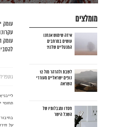
מומלצים
עומק י
איזה שימוש אנחנו
עומק ה
עושים במרחבים
המנטליים שלנו?
להסביר
לשבת ולהרהר מול 12
גוטפריד 
נופים ישראליים מעוררי
השראה
לייבניץ
תחומי י
חסדו ומגבלותיו של
השכל הישר
בחיבור
על חירו