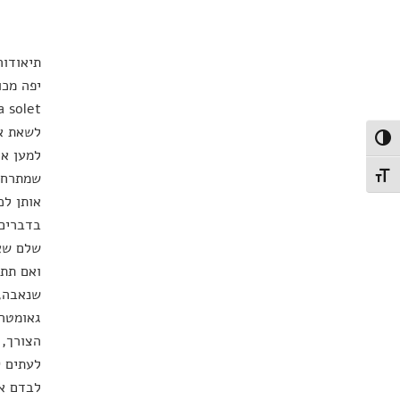
תיאודור
לשאת את
פעל/כבה ניגודיות גבוהה
למען אל
שמתרחש,
תג גודל גופן
אותן לכ
בדברים 
שלם שאב
ואם תתק
שנאבה, 
גאומטרי
הצורך, 
לעתים ק
לבדם את