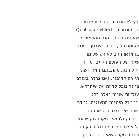
רץ לא מוכרת. היה שם ארמון
יפה מכול יפה ועצום בגודלו. האלה פאלאס הופיעה בשער, קורנת סביבה רוממות, מסנוורת, "Qualisque videri
בענף עץ זית שאחזה בידה. והנה הוא מסוגל
 אומרת לו, דיבר בשבחך בפניי
 בו מראותיהם לא רק של מה
יתו של העולם הקיים, סידר
י ליהנות מהתבוננות מחודשת
י רק הדיבור, ואנו נחזה בעולם
פן זה נוכל לדעת את שיתרחש,
עולמות שונים כאלה ככל
מו כל היוונים המעולים, למדת
ים אינן מגדירות אותה די
 מקום, ולמצער מקום זה, שהוא
 עולמות שיכילו כולם ורק הם
תניח מקרה שאיננו נבדל מן