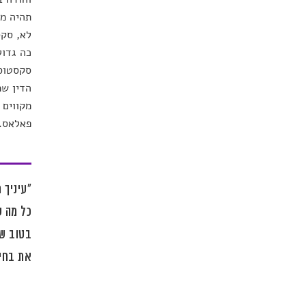
תהיה מא
לא, סקס
כה גדול
סקסטוס,
הדין שמ
מקווים 
פאלאס. 
"עיניך 
כל מה ש
בטוב שב
את בחיר