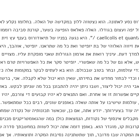
וס נסע לאתונה. הוא נצטווה ללון במקדשה של האלה. בחלומו נקלע לא
/ caelicolis et quanta solet". היא נגעה בפניו של תיאודורוס 
 זיווה האלוהי של בת יופיטר ואת כל מה שתראנו. יופיטר, אוהבך, היא
מדך דעת. עיניך רואות את ארמון הגורלות שאני מופקדת עליו. מצויים
 אלא גם של כל מה שאפשרי. יופיטר סקר את כל האפשרויות טרם ראש
די עולמות, ובחר בטוב שבכולם. הוא בא לעתים לבקר במקומות אלה כד
וכדי לבחור מחדש את בחירתו, שאין הוא יכול שלא לקבלה. אני, ברשות
י היה יכול ליצור, ושבו ניתן יהיה להתבונן בכל מה שניתן לבקש. באו
יים אפשרות זו או אחרת. ואם התנאים לא יהיו קבועים די צורכם, יהיו 
עולמות שישיבו על אותה שאלה באופנים שונים, רבים ככל שמתאפשר. כ
ה עוד בצעירותך. יודע אתה, אם כן, שכאשר תכונותיה של נקודה שמחפש
מקבלים אינסוף של נקודות, הנמצאות כולן במה שהגאומטריקנים מכנים
רובות קו, מוגדר הוא. באופן דומה אתה יכול לשוות במחשבתך סדרה של
 המקרה שבו מדובר, תוך שתשתנינה נסיבות המקרה ותוצאותיו. אך אם 