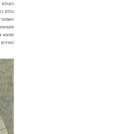
העולם ה
כולם כא
האפשר, 
סקסטוס 
תמצא גם
המינים 