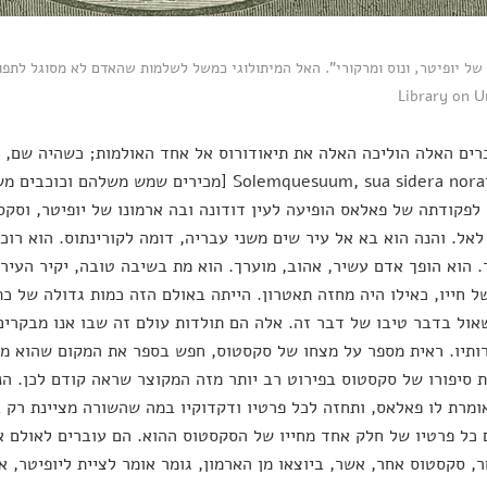
Library on U
ים האלה הוליכה האלה את תיאודורוס אל אחד האולמות; כשהיה שם, לא
עולם. Solemquesuum, sua sidera norat [מכירים שמש 
6.6]. לפקודתה של פאלאס הופיעה לעין דודונה ובה ארמונו של יופיטר, וס
לאל. והנה הוא בא אל עיר שים משני עבריה, דומה לקורינתוס. הוא רוכ
. הוא הופך אדם עשיר, אהוב, מוערך. הוא מת בשיבה טובה, יקיר העיר
 חייו, כאילו היה מחזה תאטרון. הייתה באולם הזה כמות גדולה של כתב
ול בדבר טיבו של דבר זה. אלה הם תולדות עולם זה שבו אנו מבקרים
ותיו. ראית מספר על מצחו של סקסטוס, חפש בספר את המקום שהוא מצי
 סיפורו של סקסטוס בפירוט רב יותר מזה המקוצר שראה קודם לכן. 
אומרת לו פאלאס, ותחזה לכל פרטיו ודקדוקיו במה שהשורה מציינת רק בא
 כל פרטיו של חלק אחד מחייו של הסקסטוס ההוא. הם עוברים לאולם א
, סקסטוס אחר, אשר, ביוצאו מן הארמון, גומר אומר לציית ליופיטר, 