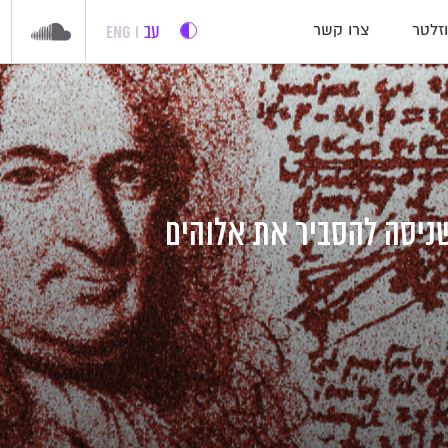
עב
ENG
זלטר
צרו קשר
ניסה להסביר את אלוהים