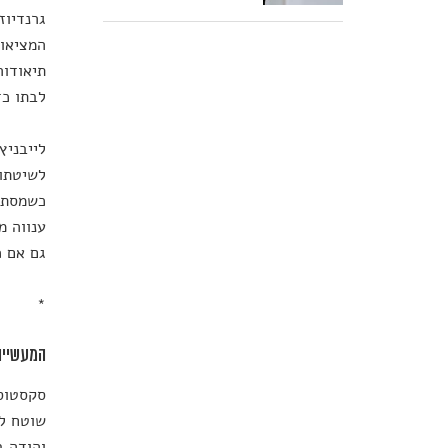
גרנדיוז
המציאות
תיאודור
לבתו כד
לייבניץ
לשיטתו 
כשמסתכל
ענווה מ
גם אם כ
*
המעשייה
סקסטוס,
שוטח לפ
והודה ב