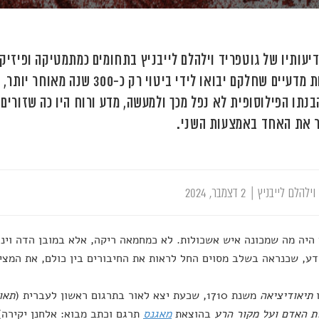
דיעותיו של גוטפריד וילהלם לייבניץ בתחומים כמתמטיקה ופיזיק
עקרונות מדעיים שחלקם יבואו לידי ביטו
בנתו הפילוסופית לא נפל מכך ולמעשה, מדע ורוח היו כה שזורים 
 את האחד באמצעות השני.
וילהלם לייבניץ
|
2 דצמבר, 2024
 היה מה שמכונה איש אשכולות. לא כמחמאה ריקה, אלא במובן הדה וינצ
דע, שכנראה בשלב מסוים החל לראות את החיבורים בין כולם, את המצי
ו
תיאודיציאה
משנת 1710, שכעת יצא לאור בתרגום ראשון לעברית (
תאו
ת האדם ועל מקור הרע
בהוצאת
מאגנס
תרגם וכתב מבוא: אלחנן יקירה),