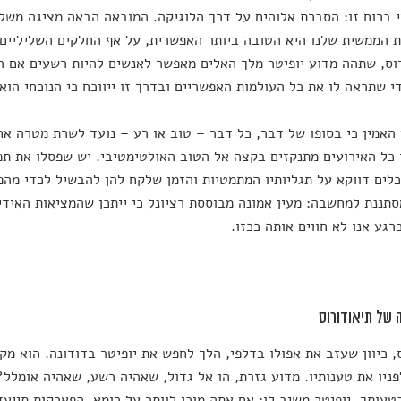
י ברוח זו: הסברת אלוהים על דרך הלוגיקה. המובאה הבאה מציגה משל
 הממשית שלנו היא הטובה ביותר האפשרית, על אף החלקים השליליים
וס, שתהה מדוע יופיטר מלך האלים מאפשר לאנשים להיות רשעים אם הו
י שתראה לו את כל העולמות האפשריים ובדרך זו ייווכח כי הנוכחי הוא
 האמין כי בסופו של דבר, כל דבר – טוב או רע – נועד לשרת מטרה אחר
כל האירועים מתנקזים בקצה אל הטוב האולטימטיבי. יש שפסלו את תפי
ים דווקא על תגליותיו המתמטיות והזמן שלקח להן להבשיל לכדי מהפכ
סתננת למחשבה: מעין אמונה מבוססת רציונל כי ייתכן שהמציאות האידיא
רגע אנו לא חווים אותה ככזו.
 של תיאודורוס
 כיוון שעזב את אפולו בדלפי, הלך לחפש את יופיטר בדודונה. הוא מקר
ניו את טענותיו. מדוע גזרת, הו אל גדול, שאהיה רשע, שאהיה אומלל?
טעותך. יופיטר משיב לו: אם אתה מוכן לוותר על רומא, הפארקות תייע