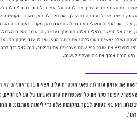
ושר. סקסטוס: מדוע צריך אני לוותר על הסיכוי לזכות בכתר? כלום לא 
טוס, מיטיב אני לדעת מה נחוץ לך. אם תלך לרומא, תאבד. סקסטוס, שא
, עוזב את ההיכל ומשלים עם גורלו. תיאודורוס, מקריב הקורבנות הגד
 פונה אל יופיטר במילים אלה: חוכמתך נערצה, הו אדון האלים הגדול.
עתה ואילך יאשים באומללותו את רצונו הרע, אין לו עוד פתחון פה. אב
היו להעריץ את טובך כפי שהם מעריצים את גדולתך. היה לאל ידך לתת ל
היא תורה אותך את מה שעליי לעשות.
רואות את ארמון הגורלות שאני מופקדת עליו. מצויים בו מראותיהם לא
אפשרי. יופיטר סקר את כל האפשרויות טרם ראשיתו של העולם הקיים, סי
כולם. הוא בא לעתים לבקר במקומות אלה כדי ליהנות מהתבוננות מחו
תו".