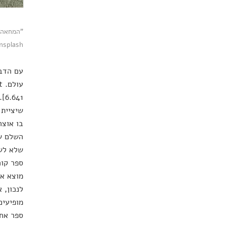
nsplash
עם הדבר
41
שיציית 
בו אוצר
השלם של
שלא לשא
ספר קור
מוצא את
לנכון, 
מופיעים
ספר אחר