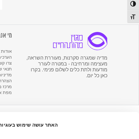
לנ
פעל/כבה ניגודיות גבוהה
ש
מה
תג גודל גופן
הח
מי אנח
אודות 
הערכים
מדיה שמגרה סקרנות, מעוררת השראה,
צרו קש
מעצימה ומרחיבה - במטרה לעורר
תנאי ש
מודעות ולתת כלים לשלום פנימי. בקרו
מדיניו
כאן כל יום.
הצהרת 
מרכז מ
מפת א
האתר עושה שימוש בעוגיות