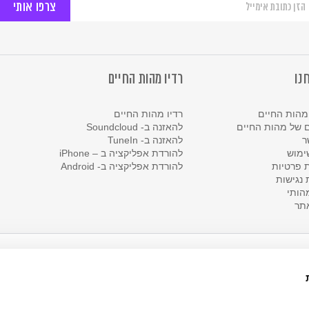
יוזלטר
ל
ות
יים
נו
רדיו מהות החיים
מהות החיים
רדיו מהות החיים
 של מהות החיים
להאזנה ב- Soundcloud
ר
להאזנה ב- TuneIn
ימוש
להורדת אפליקציה ב – iPhone
ת פרטיות
להורדת אפליקציה ב- Android
נגישות
הותי
תר