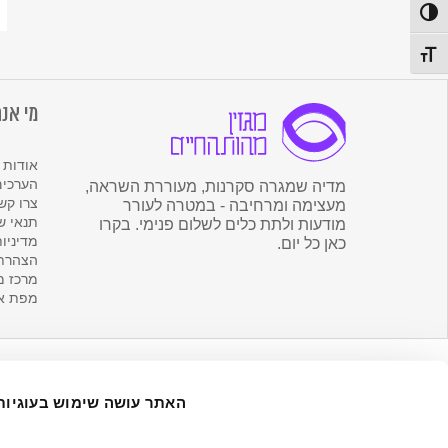
לנ
פעל/כבה ניגודיות גבוהה
ש
מה
תג גודל גופן
הח
מי אנח
אודות 
הערכים
מדיה שמגרה סקרנות, מעוררת השראה,
צרו קש
מעצימה ומרחיבה - במטרה לעורר
תנאי ש
מודעות ולתת כלים לשלום פנימי. בקרו
מדיניו
כאן כל יום.
הצהרת 
מרכז מ
מפת א
האתר עושה שימוש בעוגיות