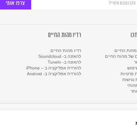
יוזלטר
ל
ות
יים
נו
רדיו מהות החיים
מהות החיים
רדיו מהות החיים
 של מהות החיים
להאזנה ב- Soundcloud
ר
להאזנה ב- TuneIn
ימוש
להורדת אפליקציה ב – iPhone
ת פרטיות
להורדת אפליקציה ב- Android
נגישות
הותי
תר