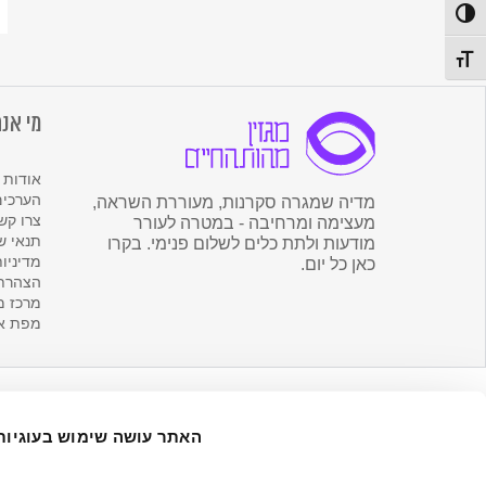
לנ
פעל/כבה ניגודיות גבוהה
ש
מה
תג גודל גופן
הח
מי אנח
אודות 
הערכים
מדיה שמגרה סקרנות, מעוררת השראה,
צרו קש
מעצימה ומרחיבה - במטרה לעורר
תנאי ש
מודעות ולתת כלים לשלום פנימי. בקרו
מדיניו
כאן כל יום.
הצהרת 
מרכז מ
מפת א
האתר עושה שימוש בעוגיות