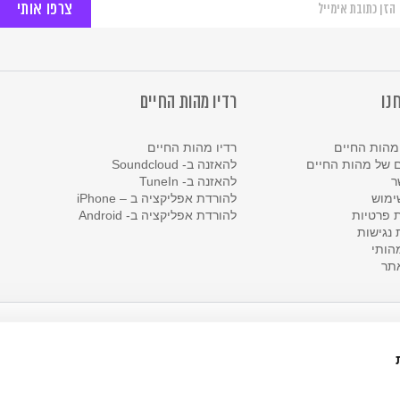
יוזלטר
ל
ות
יים
נו
רדיו מהות החיים
מהות החיים
רדיו מהות החיים
 של מהות החיים
להאזנה ב- Soundcloud
ר
להאזנה ב- TuneIn
ימוש
להורדת אפליקציה ב – iPhone
ת פרטיות
להורדת אפליקציה ב- Android
נגישות
הותי
תר