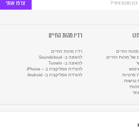
יוזלטר
ל
ות
יים
נו
רדיו מהות החיים
מהות החיים
רדיו מהות החיים
 של מהות החיים
להאזנה ב- Soundcloud
ר
להאזנה ב- TuneIn
ימוש
להורדת אפליקציה ב – iPhone
ת פרטיות
להורדת אפליקציה ב- Android
נגישות
הותי
תר