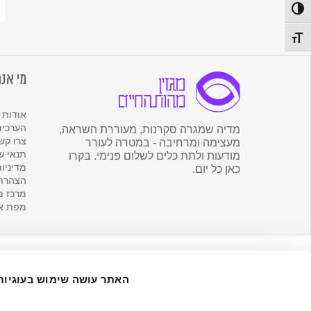
לנ
פעל/כבה ניגודיות גבוהה
ש
מה
תג גודל גופן
הח
מי אנח
אודות 
הערכים
מדיה שמגרה סקרנות, מעוררת השראה,
צרו קש
מעצימה ומרחיבה - במטרה לעורר
תנאי ש
מודעות ולתת כלים לשלום פנימי. בקרו
מדיניו
כאן כל יום.
הצהרת 
מרכז מ
מפת א
האתר עושה שימוש בעוגיות