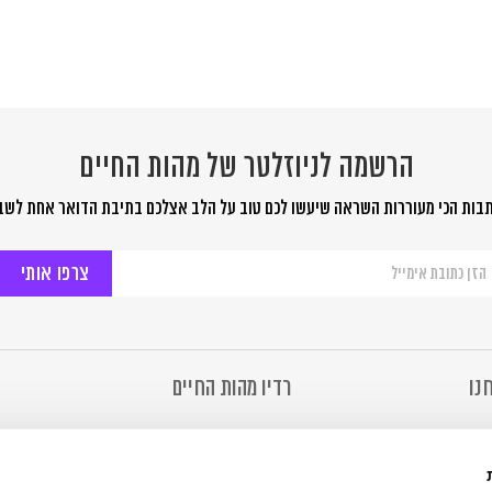
הרשמה לניוזלטר של מהות החיים
בות הכי מעוררות השראה שיעשו לכם טוב על הלב אצלכם בתיבת הדואר אחת לשב
שמה
יוזלטר
ל
ות
יים
נו
רדיו מהות החיים
מהות החיים
רדיו מהות החיים
 של מהות החיים
להאזנה ב- Soundcloud
ר
להאזנה ב- TuneIn