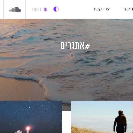
עב
ENG
זלטר
צרו קשר
#אתגרים