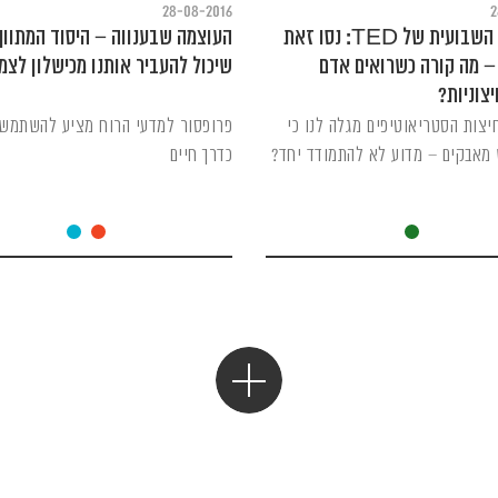
28-08-2016
2
ההרצאה השבועית של TED: נסו זאת
העוצמה שבענווה – היסוד המתווך
– מה קורה כשרואים אדם
שיכול להעביר אותנו מכישלון לצמ
צוניות?
צות הסטריאוטיפים מגלה לנו כי
פרופסור למדעי הרוח מציע להשתמש 
 מאבקים – מדוע לא להתמודד יחד?
כדרך חיים