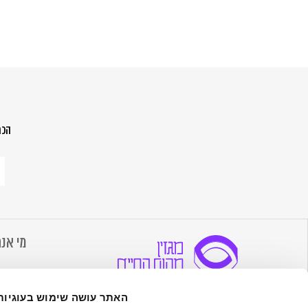
הכת
הר
לנ
ש
מה
הח
מי אנח
אודות 
הערכים
מדיה שמגרה סקרנות, מעוררת השראה,
האתר עושה שימוש בעוגיות
צרו קש
מעצימה ומרחיבה - במטרה לעורר